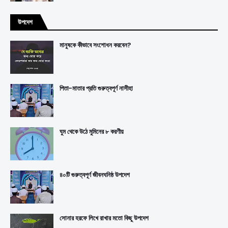
উপদেশ
মানুষকে কীভাবে সংশোধন করবেন?
পিতা-মাতার প্রতি গুরুত্বপূর্ণ নাসীহা
ঘুম থেকে উঠে মুমিনের ৮ করণীয়
৪০টি গুরুত্বপূর্ণ জীবনঘনিষ্ঠ উপদেশ
সোনার হরফে লিখে রাখার মতো কিছু উপদেশ