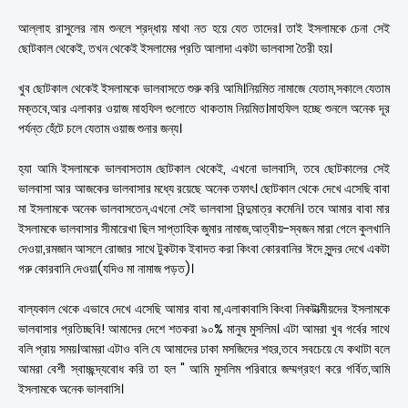
আল্লাহ রাসুলের নাম শুনলে শ্রদ্ধায় মাথা নত হয়ে যেত তাদের। তাই ইসলামকে চেনা সেই
ছোটকাল থেকেই, তখন থেকেই ইসলামের প্রতি আলাদা একটা ভালবাসা তৈরী হয়।
খুব ছোটকাল থেকেই ইসলামকে ভালবাসতে শুরু করি আমি।নিয়মিত নামাজে যেতাম,সকালে যেতাম
মক্তবে,আর এলাকার ওয়াজ মাহফিল গুলোতে থাকতাম নিয়মিত।মাহফিল হচ্ছে শুনলে অনেক দূর
পর্যন্ত হেঁটে চলে যেতাম ওয়াজ শুনার জন্য।
হ্যা আমি ইসলামকে ভালবাসতাম ছোটকাল থেকেই, এখনো ভালবাসি, তবে ছোটকালের সেই
ভালবাসা আর আজকের ভালবাসার মধ্যে রয়েছে অনেক তফাৎ। ছোটকাল থেকে দেখে এসেছি বাবা
মা ইসলামকে অনেক ভালবাসতেন,এখনো সেই ভালবাসা বিন্দুমাত্র কমেনি। তবে আমার বাবা মার
ইসলামকে ভালবাসার সীমারেখা ছিল সাপ্তাহিক জুমার নামাজ,আত্বীয়-স্বজন মারা গেলে কুলখানি
দেওয়া,রমজান আসলে রোজার সাথে টুকটাক ইবাদত করা কিংবা কোরবানির ঈদে সুন্দর দেখে একটা
গরু কোরবানি দেওয়া(যদিও মা নামাজ পড়ত)।
বাল্যকাল থেকে এভাবে দেখে এসেছি আমার বাবা মা,এলাকাবাসি কিংবা নিকটাত্মীয়দের ইসলামকে
ভালবাসার প্রতিচ্ছবি! আমাদের দেশে শতকরা ৯০% মানুষ মুসলিম। এটা আমরা খুব গর্বের সাথে
বলি প্রায় সময়।আমরা এটাও বলি যে আমাদের ঢাকা মসজিদের শহর,তবে সবচেয়ে যে কথাটা বলে
আমরা বেশী স্বাচ্ছন্দ্যবোধ করি তা হল " আমি মুসলিম পরিবারে জম্মগ্রহণ করে গর্বিত,আমি
ইসলামকে অনেক ভালবাসি।