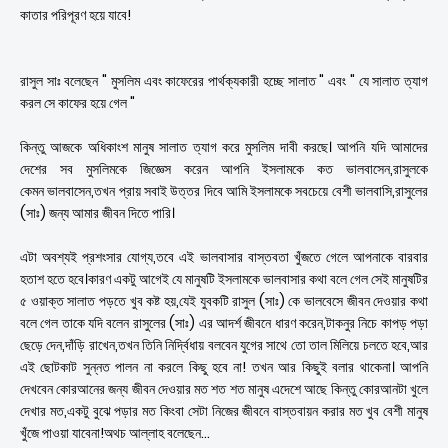
কাতার পরিপূরণ হয়ে যাবে!
রাসুল সাঃ বলেছেন " মুসলিম এবং কাফেরের পার্থক্যকারী হচ্ছে সালাত " এবং " যে সালাত ত্যাগ
করল সে কাফের হয়ে গেল "
কিন্তু আজকে অধিকাংশ মানুষ সালাত ত্যাগ করে মুসলিম দাবী করছে। আপনি যদি আমাদের
দেশের সব মুসলিমকে জিজ্ঞেস করেন আপনি ইসলামকে কত ভালবাসেন,রাসুলকে
কেমন ভালবাসেন,তখন প্রায় সবাই উত্তর দিবে আমি ইসলামকে সবচেয়ে বেশী ভালবাসি,রাসুলের
(সাঃ) জন্য আমার জীবন দিতে পারি।
এটা অবশ্যই প্রশংসার যোগ্য,তবে এই ভালবাসার বাস্তবতা খুঁজতে গেলে আপনাকে বারবার
হতাশ হতে হবে।কারণ একটু আগেই যে মানুষটি ইসলামকে ভালবাসার কথা বলে গেল সেই মানুষটির
৫ ওয়াক্ত সালাত পড়তে খুব কষ্ট হয়,যেই যুবকটি রাসুল (সাঃ) কে ভালবেসে জীবন দেওয়ার কথা
বলে গেল তাকে যদি বলেন রাসুলের (সাঃ) এর আদর্শ জীবনে ধারণ করেন,টাকনুর নিচে কাপড় পড়া
ছেড়ে দেন,দাঁড়ি রাখেন,তখন তিনি নির্দ্বিধায় বলবেন যুগের সাথে তো তাল মিলিয়ে চলতে হবে,আর
এই ছোটকাট সুন্নত পালন না করলে কিছু হবে না! তখন আর কিছুই বলার থাকেনা। আপনি
দেখবেন কোরআনের জন্য জীবন দেওয়ার মত শত শত মানুষ এদেশে আছে কিন্তু কোরআনটা খুলে
দেখার মত,একটু বুঝে পড়ার মত কিংবা সেটা নিজের জীবনে বাস্তবায়ন করার মত খুব বেশী মানুষ
খুঁজে পাওয়া যাবেনা!অথচ আল্লাহ বলেছেন...