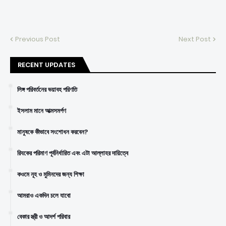
Previous Post
Next Post
RECENT UPDATES
লিঙ্গ পরিবর্তনের ভয়াবহ পরিণতি
ইসলাম মানে আত্মসমর্পণ
মানুষকে কীভাবে সংশোধন করবেন?
রিযকের পরিমাণ পূর্বনির্ধারিত এবং এটা আল্লাহর দায়িত্বে
কওমে নূহ ও মুমিনদের জন্য শিক্ষা
আমরাও একদিন চলে যাবো
বেকার স্ত্রী ও আদর্শ পরিবার