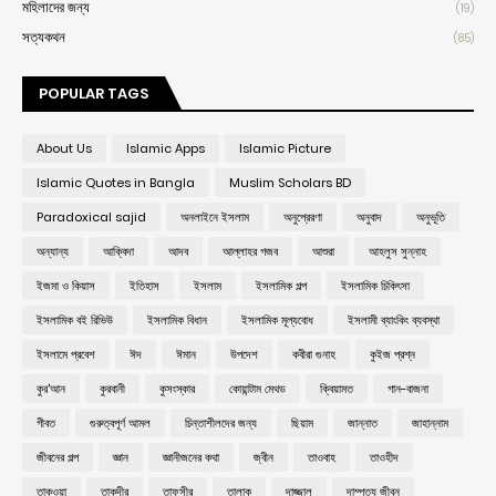
মহিলাদের জন্য
(19)
সত্যকথন
(85)
POPULAR TAGS
About Us
Islamic Apps
Islamic Picture
Islamic Quotes in Bangla
Muslim Scholars BD
Paradoxical sajid
অনলাইনে ইসলাম
অনুপ্রেরণা
অনুবাদ
অনুভূতি
অন্যান্য
আক্বিদা
আদব
আল্লাহর গজব
আশুরা
আহলুস সুন্নাহ
ইজমা ও কিয়াস
ইতিহাস
ইসলাম
ইসলামিক গল্প
ইসলামিক চিকিৎসা
ইসলামিক বই রিভিউ
ইসলামিক বিধান
ইসলামিক মূল্যবোধ
ইসলামী ব্যাংকিং ব্যবস্থা
ইসলামে প্রবেশ
ঈদ
ঈমান
উপদেশ
কবীরা গুনাহ
কুইজ প্রশ্ন
কুর'আন
কুরবানী
কুসংস্কার
কোয়ান্টাম মেথড
ক্বিয়ামত
গান-বাজনা
গীবত
গুরুত্বপূর্ণ আমল
চিন্তাশীলদের জন্য
ছিয়াম
জান্নাত
জাহান্নাম
জীবনের গল্প
জ্ঞান
জ্ঞানীজনের কথা
জ্বীন
তাওবাহ
তাওহীদ
তাকওয়া
তাকদীর
তাফসীর
তালাক
দাজ্জাল
দাম্পত্য জীবন