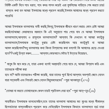
নির্দিষ্ট একটি দিনে শবে বরাত, শবে কদর পালন করেই এরা মুসলিমের দায়িত্ব শেষ করতে চায়।
বাস্তব কথা হল আমরা ইসলামের মধ্যে প্রবেশ করেছি,ইসলাম আমাদের মধ্যে প্রবেশ করতে
পারেনি।
আমরা ইসলামকে ভালবাসার দাবী করছি,কিন্তু ইসলামকে জীবনে ধারণ করার কোন চেষ্টা আমরা
করছিনা।আচ্ছা কেয়ামতের ময়দানে কি এই অযুহাতে পার পেয়ে যাব যে আমরা ইসলামকে
ভালবাসতাম,আল্লাহ ও রাসুলকে ভালবাসতাম? আল্লাহ কি দেখবেন না আমরা কতটুকু
ভালবাসতাম,ইসলামকে কতটুকু বুঝার চেষ্টা করেছিলাম আর কতটুকুই বা আমরা
আমল করেছিলাম?শুধু ভালবাসার কথা কিংবা বিশ্বাসের কথা বললেই কি আমাদের ছেড়ে দেওয়া
হবে??একটু চিন্তা করুন........... আল্লাহ কোরআনে সেটার ই উত্তর দিয়েছেন..
" মানুষ কি মনে করে যে, তারা একথা বলেই অব্যাহতি পেয়ে যাবে যে, আমরা বিশ্বাস করি এবং
তাদেরকে পরীক্ষা করা
হবে না? আমি তাদেরকেও পরীক্ষা করেছি, যারা তাদের পূর্বে ছিল। আল্লাহ অবশ্যই জেনে নেবেন
যারা সত্যবাদী এবং নিশ্চয়ই জেনে নেবেন মিথ্যুকদেরকে।" -সুরা আনকাবূত (২-৩)
"তোমরা যা করতে তোমাদেরকে কেবল তারই প্রতিফল দেয়া হবে" -সুরা আত্-তূর (১৬)
সাহাবীরাও ইসলামকে ভালবেসেছিল,তবে তাদের ভালবাসা আমাদের মত মুখের মধ্যে সীমাবদ্ধ
ছিলনা।তারা বাস্তবজীবনে প্রয়োগ করে দেখিয়েছিল ইসলামকে কিভাবে ভালবাসতে হয়। তারা