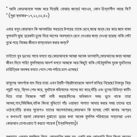
" আমি কোরআনকে সহজ করে দিয়েছি বোঝার জন্যে। অতএব, কোন চিন্তাশীল আছে কি?
" (সুরা ক্বামার-১৭,২২,৩২,৪০)
এবার বলুন কোরআন কি আলমারির সবচেয়ে উপরের তাকে রেখে,মাঝে মধ্যে বের করে জমে থাকা
ধুলাবালি মুছে দুয়েকটা চুমো দিয়ে আগের অবস্থানে রেখে দেওয়ার জন্য দেওয়া হয়েছে নাকি সেটা
বুঝে পড়ে নিজের জীবনে বাস্তবায়ন করার জন্য?
তাইতো খুব দুঃখের সাথে বলতে হয় কোরআনকে আমরা অনেক ভালবাসি,কোরআনের জন্য আমরা
জীবন দিতে পারি! মুসলিমদের আদর্শ বলতে আজকে আর কিছুই বাকি নেই।মুসলিম যুবক যুবতিদের
চারিত্রিক অবক্ষয় বলতে গেলে শেষ পর্যায়ে চলে এসেছে।
রাসুলের আদর্শকে বাদ দিয়ে তারা এখন ইহুদী-ক্রিষ্টানদেরকে আদর্শ বানিয়ে নিয়েছে। টাকনুর নিচে
প্যান্ট পড়ে, ক্লিন শেভ করে, মুখটাকে মহিলাদের গালের মত করে,দাঁড়ি এবং চুলের বিভিন্ন কাটিং
দিয়ে তারা নিজেকে স্মার্ট দাবী করছে।দিনের অধিকাংশ সময় ডুবে থাকে তারা
আড্ডা,গান,মিউজিক,নাটক কিংবা মুভিতে! পাঁচ ওয়াক্ত সালাত আদায় করার সময় তাদের হয়ে
ওঠেনা,দাঁড়ি রাখার সুযোগও তাদের আসেনা।আর,কোরআন কি বলেছে সেটা জানার আগ্রহ
ও কখনওই হয়না! কোরআন বুঝাতো দুরের কথা অনেক মুসলিম পরিবারের সন্তানরা এখন
কোরআন তেলাওয়াত ই করতে পারেনা (ইন্নালিল্লাহ)।
সপ্তাহে একবার মসজিদে গিয়ে, কোরবানির সময় বড় একটা গরু কোরবানি দিয়ে কিংবা বছরের