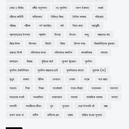
দোয়া ও যিকির
ধর্মীয় অনুশাসন
নও মুসলিম
নফল ইবাদাত
নববর্ষ
নবীদের কাহিনী
নাস্তিকতা
নিষিদ্ধ বিষয়
নৈতিক অবক্ষয়
পবিত্রতা
পরিবার
পরীক্ষা
পর্ণ আসক্তি
পর্দা
পিতা-মাতা
প্যারেন্টিং
প্রশ্নোত্তরে ইসলাম
প্রার্থনা
ফিতরা
ফিতান
বন্ধু
বাচ্চাদের নাম
বিচার দিবস
বিদআত
বিবর্তন
বিবাহ
বিশেষ সময়
বিষয়ভিত্তিক কুরআন
ভ্রান্ত ফির্কা
মহিলাদের জন্য
মহিলাদের মজলিস
মানবাধিকার
মাযহাব
মাসায়েল
মিরাজ
মুক্তির বার্তা
মুখোশ উন্মোচন
মুসলিম
মুসলিম টেকনিশিয়ান
মুসলিম বাচ্চাদের ছবি
মুসলিমদের কান্না
মুহাম্মদ (সা:)
মৃত্যু
যাকাত
রিযিক
লেনদেন
লেবাস
শত্রু
শবে বরাত
শয়তান
শিয়া
শিরক
সতর্কবার্তা
সত্য-মিথ্যা
সত্যকথন
সফলতা
সভ্যতার সংকট
সমকামিতা
সমালোচনা
সাদাকা
সামাজিক অবক্ষয়
সালাত
সালাফী
সাহাবীদের জীবন
সুদ
সুন্নাত
সেরা ইসলামি বই
হজ্জ
হতাশ হবেন না
হাদীস
হাদীসের গল্প
হারাম
হারিয়ে যাওয়া সুন্নাহ