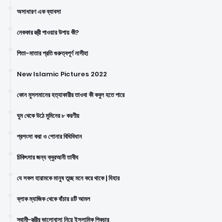
অসাধারণ এক ব্যাবসা
নেককার স্ত্রী পাওয়ার উপায় কী?
পিতা-মাতার প্রতি গুরুত্বপূর্ণ নাসীহা
New Islamic Pictures 2022
কোন মুসলমানের হত্যাকারীর তাওবা কী কবুল হতে পারে
ঘুম থেকে উঠে মুমিনের ৮ করণীয়
প্রশংসা করা ও শোনার বিধিবিধান
চিকিৎসার জন্য ক্বুরআনী তাবীয
যে সকল হারামকে মানুষ তুচ্ছ মনে করে থাকে | যিহার
ব্লাক ম্যাজিক থেকে বাঁচার ৪টি আমল
স্বামী-স্ত্রীর ভালোবাসা নিয়ে ইসলামিক পিকচার