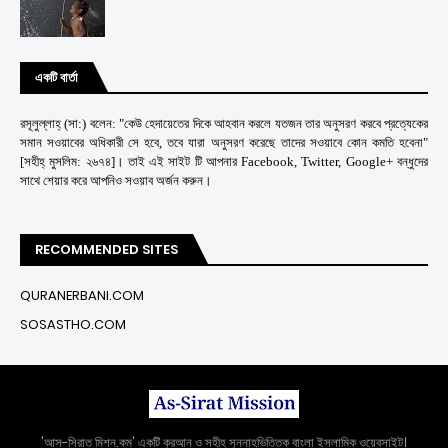
একটি বার্তা
রসূলুল্লাহ্ (সা:) বলেন: "কেউ হেদায়েতের দিকে আহবান করলে যতজন তার অনুসরণ করবে প্রত্যেকের
সমান সওয়াবের অধিকারী সে হবে, তবে যারা অনুসরণ করেছে তাদের সওয়াবে কোন কমতি হবেনা"
[সহীহ্ মুসলিম: ২৬৭৪]। তাই এই সাইট টি আপনার Facebook, Twitter, Google+ বন্ধুদের
সাথে শেয়ার করে আপনিও সওয়াব অর্জন করুন।
RECOMMENDED SITES
QURANERBANI.COM
SOSASTHO.COM
'আস-সিরাত মিশন.কম' একটি কুরআন ও সহীহ সুন্নাহভিত্তিক বাংলা ইসলামিক ওয়েবসাইট।