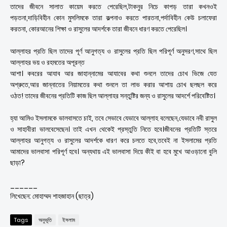
তাদের জীবনে সালাত কায়েম করতে পেরেছিল,টাকনুর নিচে কাপড় তারা কখনওই
পড়তনা,দাড়িবিহীন কোন মুসলিমকে তারা কল্পনাও করতে পারতনা,পর্দাবিহীন কেউ চলাফেরা
করতনা, কোরআনের শিক্ষা ও রাসুলের আদর্শকে তারা জীবনে ধারণ করতে পেরেছিল।
আল্লাহর প্রতি ছিল তাদের পূর্ণ আনুগত্য ও রাসুলের প্রতি ছিল পরিপূর্ণ অনুসরণ,সাথে ছিল
আল্লাহর ভয় ও রহমতের অপূরন্ত
আশা। কবরের আযাব আর জাহান্নামের আযাবের কথা শুনলে তাদের চোখ ভিজে যেত
অশ্রুতে,আর জান্নাতের নিয়ামতের কথা শুনলে তা লাভ করার আশায় চোখ ছলছল করে
ওঠত! তাদের জীবনের প্রতিটি কাজ ছিল আল্লাহর সন্তুষ্টির জন্য ও রাসুলের আদর্শে পরিবেষ্টিত।
হ্যা আমিও ইসলামকে ভালবাসতে চাই, তবে সেভাবে যেভাবে আল্লাহ বলেছেন,যেভাবে নবী রাসুল
ও সাহাবীরা ভালবেসেছেন। তাই এখন থেকেই প্রস্তুতি নিতে হবে।জীবনের প্রতিটি স্তরে
আল্লাহর আনুগত্য ও রাসুলের আদর্শকে ধারণ করে চলতে হবে,তবেই না ইসলামের প্রতি
আমাদের ভালবাসা পরিপূর্ণ হবে। অন্যথায় এই ভালবাসা দিয়ে কীই বা হবে মুখে আওড়ানো বুলি
ছাড়া?
______
লিখেছেন: মোহাম্মদ শাহজাহান (ছাত্র)
Tags
অনুভূতি
ইসলাম