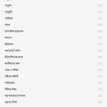
অনুবাদ
(22)
অনুভূতি
(26)
আক্বিদা
(12)
আদব
(12)
ইসলামিক মূল্যবোধ
(23)
উপদেশ
(27)
ক্বিয়ামত
(10)
গুরুত্বপূর্ণ আমল
(28)
চিন্তাশীলদের জন্য
(38)
জ্ঞানীজনের কথা
(27)
দোয়া ও যিকির
(23)
নবীদের কাহিনী
(13)
নাস্তিকতা
(36)
নিষিদ্ধ বিষয়
(15)
প্রশ্নোত্তরে ইসলাম
(79)
ভ্রান্ত ফির্কা
(16)