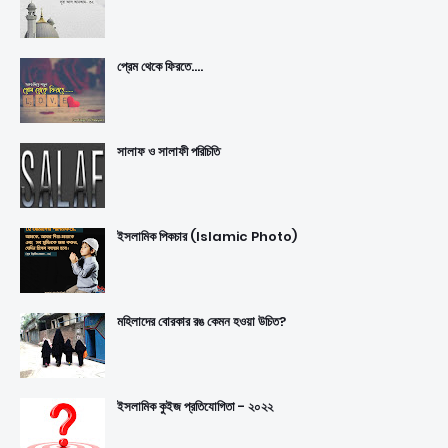
প্রেম থেকে ফিরতে....
সালাফ ও সালাফী পরিচিতি
ইসলামিক পিকচার (Islamic Photo)
মহিলাদের বোরকার রঙ কেমন হওয়া উচিত?
ইসলামিক কুইজ প্রতিযোগিতা - ২০২২