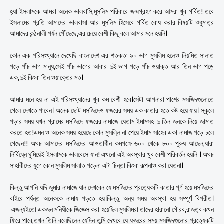
হ্যা ইসলামকে আমরা অনেক ভালবাসি,মুসলিম পরিবারে জম্মগ্রহণ করে আমরা খুব গর্বিত! তবে
ইসলামের প্রতি আমাদের ভালবাসা আর মুসলিম হিসেবে গর্বিত বোধ করার বিষয়টি শুধুমাত্র
আমাদের কন্ঠনালী পর্যন পৌঁছেছে,এর চেয়ে বেশী কিছু বলে আমার মনে হয়নি।
কোন এক পরিসংখ্যানে দেখেছি বাংলাদেশ এর শতকতা ৯০ ভাগ মুসলিম হলেও নিয়মিত সালাত
পড়ে পাঁচ ভাগ মানুষ,সেই পাঁচ ভাগের আবার দুই ভাগ পড়ে পাঁচ ওয়াক্ত আর তিন ভাগ পড়ে
এক,দুই কিংবা তিন ওয়াক্তের মত।
আমার মনে হয় না এই পরিসংখ্যানের খুব কম বেশী হবে।সেটা আপনারা পাশের মসজিদগুলোতে
গেলে দেখতে পাবেন। অনেক ছোট মসজিদেও ফজরের সময় এক কাতার হতে কষ্ট হয়ে যায়। স্কুলে
পড়ার সময় যখন গ্রামের মসজিদে ফজরের নামাজে যেতাম ইমামসহ দু তিন জনকে নিয়ে জামাত
করতে হত!এমন ও অনেক সময় হয়েছে কোন মুসল্লি না পেয়ে ইমাম সাহেব একা নামাজ পড়ে চলে
গেছেন!! অথচ আমাদের মসজিদের আওতাধীন কমপক্ষে ৬০০ থেকে ৮০০ পুরুষ আছেন,যারা
নির্বিঘ্নে ঘুমিয়েই ইসলামকে ভালবেসে যান! এখনো এই অবস্থার খুব বেশী পরিবর্তন হয়নি । অথচ
সাহাবীদের যুগে কোন মুসলিম সালাত পড়েনা এটা চিন্তা কিংবা কল্পনাও করা যেতনা।
কিন্তু আপনি যদি জুমার নামাজে যান দেখবেন যে মসজিদের প্রত্যেকটি কাতার পূর্ণ হয়ে মসজিদের
বাইরে পর্যন্ত অনেককে নামায পড়তে হয়।কিন্তু অন্য সময় অবস্থা হয় সম্পূর্ণ বিপরীত।
এজন্যইতো একজন মনিষীকে জিজ্ঞেস করা হয়েছিল মুসলিমরা তাদের হারানো গৌরব,রাজত্ব কখন
ফিরে পাবে,তখন তিনি বলেছিলেন যেদিন তুমি দেখবে যে ফজরের সময় মসজিদগুলোর প্রত্যেকটি