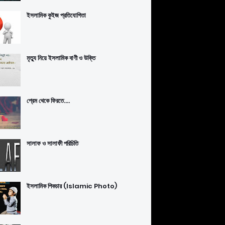
ইসলামিক কুইজ প্রতিযোগিতা
মৃত্যু নিয়ে ইসলামিক বাণী ও উক্তি
প্রেম থেকে ফিরতে....
সালাফ ও সালাফী পরিচিতি
ইসলামিক পিকচার (Islamic Photo)