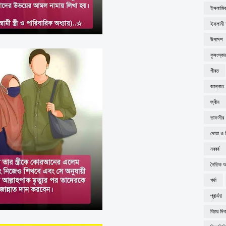
ইসলামিক
ইসলামী ব
উপদেশ
কুসংস্কা
গীবত
জান্নাত
জ্বীন
তাফসীর
দোয়া ও 
নববর্ষ
নৈতিক অব
পর্দা
প্রার্থনা
বিচার দি