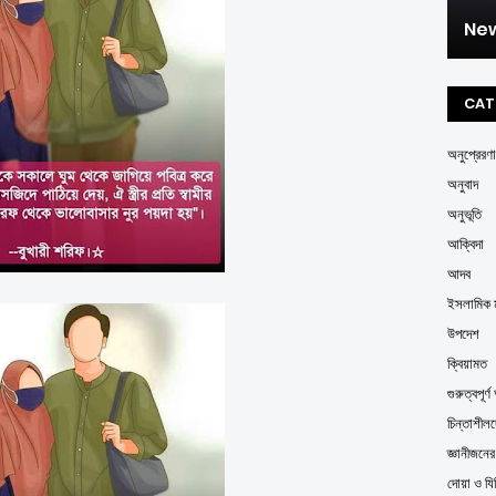
New
CAT
অনুপ্রেরণা
অনুবাদ
অনুভূতি
আক্বিদা
আদব
ইসলামিক ম
উপদেশ
ক্বিয়ামত
গুরুত্বপূর
চিন্তাশীল
জ্ঞানীজনে
দোয়া ও যি