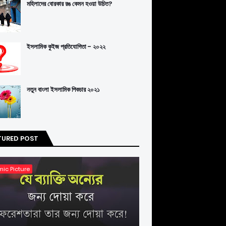
মহিলাদের বোরকার রঙ কেমন হওয়া উচিত?
ইসলামিক কুইজ প্রতিযোগিতা - ২০২২
নতুন বাংলা ইসলামিক পিকচার ২০২১
TURED POST
mic Picture