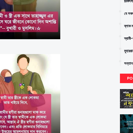
চিকিৎস
যে সকল
ব্লাক 
স্বামী
মুহারর
সন্তান
PO