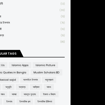
িনী
(13)
(36)
য়
(15)
তরে ইসলাম
(79)
কা
(16)
জন্য
(19)
(85)
ULAR TAGS
t Us
Islamic Apps
Islamic Picture
ic Quotes in Bangla
Muslim Scholars BD
oxical sajid
অনলাইনে ইসলাম
অনুপ্রেরণা
অনুভূতি
অন্যান্য
আক্বিদা
আদব
র গজব
আশুরা
আহলুস সুন্নাহ
ইজমা ও কিয়াস
ইসলাম
ইসলামিক গল্প
ইসলামিক চিকিৎসা