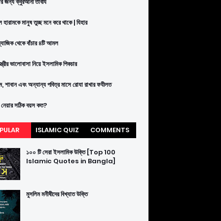
ার জন্য ক্বুরআনী তাবীয
 হারামকে মানুষ তুচ্ছ মনে করে থাকে | যিহার
ম্যাজিক থেকে বাঁচার ৪টি আমল
-স্ত্রীর ভালোবাসা নিয়ে ইসলামিক পিকচার
াম, শাবান এবং অন্যান্য পবিত্র মাসে রোযা রাখার ফযীলত
 নেয়ার সঠিক বয়স কত?
PULAR
ISLAMIC QUIZ
COMMENTS
১০০ টি সেরা ইসলামিক উক্তি [Top 100
Islamic Quotes in Bangla]
মুসলিম মনীষীদের বিখ্যাত উক্তি