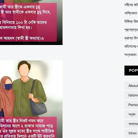
নবীদের কাহ
নাস্তিকতা
নিষিদ্ধ বিষ
প্রশ্নোত্
ভ্রান্ত ফির্
মহিলাদের 
সত্যকথন
POP
Abou
Islam
Parad
অনুবাদ
আল্লাহ
ইতিহাস