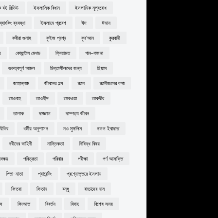
 বই রিভিউ
ইসলামিক বিধান
ইসলামিক মূল্যবোধ
্যাংকিং ব্যবস্থা
ইসলামে প্রবেশ
ঈদ
ঈমান
কবীরা গুনাহ
কুইজ প্রশ্ন
কুর'আন
কুরবানী
র
কোয়ান্টাম মেথড
ক্বিয়ামত
গান-বাজনা
গুরুত্বপূর্ণ আমল
চিন্তাশীলদের জন্য
ছিয়াম
জাহান্নাম
জীবনের গল্প
জ্ঞান
জ্ঞানীজনের কথা
তাওবাহ
তাওহীদ
তাকওয়া
তাকদীর
তালাক
দাজ্জাল
দাম্পত্য জীবন
যিকির
ধর্মীয় অনুশাসন
নও মুসলিম
নফল ইবাদাত
নবীদের কাহিনী
নাস্তিকতা
নিষিদ্ধ বিষয়
ক্ষয়
পবিত্রতা
পরিবার
পরীক্ষা
পর্ণ আসক্তি
পিতা-মাতা
প্যারেন্টিং
প্রশ্নোত্তরে ইসলাম
ফিতরা
ফিতান
বন্ধু
বাচ্চাদের নাম
বস
বিদআত
বিবর্তন
বিবাহ
বিশেষ সময়