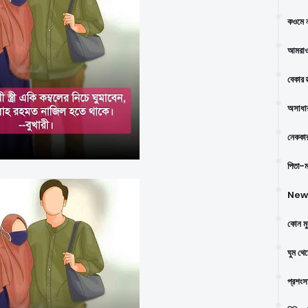
কওমে ন
আমরাও
বেকার স
অসাধার
নেককার
পিতা-মা
New 
কোন মু
ঘুম থে
প্রশংস