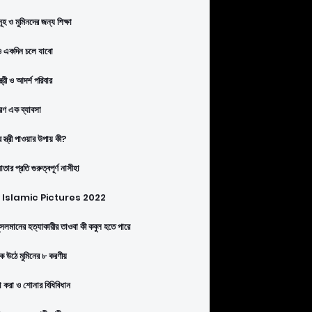
ূহ ও মুমিনদের জন্য শিক্ষা
 একদিন চলে যাবো
্ত্রী ও আদর্শ পরিবার
ণ এক ব্যাবসা
 স্ত্রী পাওয়ার উপায় কী?
তার প্রতি গুরুত্বপূর্ণ নাসীহা
Islamic Pictures 2022
সলমানের হত্যাকারীর তাওবা কী কবুল হতে পারে
কে উঠে মুমিনের ৮ করণীয়
া করা ও শোনার বিধিবিধান