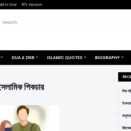
All in One
RTL Version
DUA & ZIKR
ISLAMIC QUOTES
BIOGRAPHY
REC
ে ইসলামিক পিকচার
লিঙ্গ প
ইসলাম 
মানুষক
রিযকের 