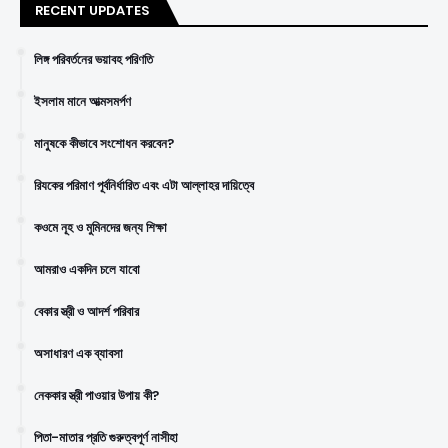
RECENT UPDATES
লিঙ্গ পরিবর্তনের ভয়াবহ পরিণতি
ইসলাম মানে আত্মসমর্পণ
মানুষকে কীভাবে সংশোধন করবেন?
রিযকের পরিমাণ পূর্বনির্ধারিত এবং এটা আল্লাহর দায়িত্বে
কওমে নূহ ও মুমিনদের জন্য শিক্ষা
আমরাও একদিন চলে যাবো
বেকার স্ত্রী ও আদর্শ পরিবার
অসাধারণ এক ব্যাবসা
নেককার স্ত্রী পাওয়ার উপায় কী?
পিতা-মাতার প্রতি গুরুত্বপূর্ণ নাসীহা