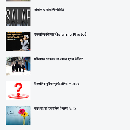
সালাফ ও সালাফী পরিচিতি
ইসলামিক পিকচার (Islamic Photo)
মহিলাদের বোরকার রঙ কেমন হওয়া উচিত?
ইসলামিক কুইজ প্রতিযোগিতা - ২০২২
নতুন বাংলা ইসলামিক পিকচার ২০২১