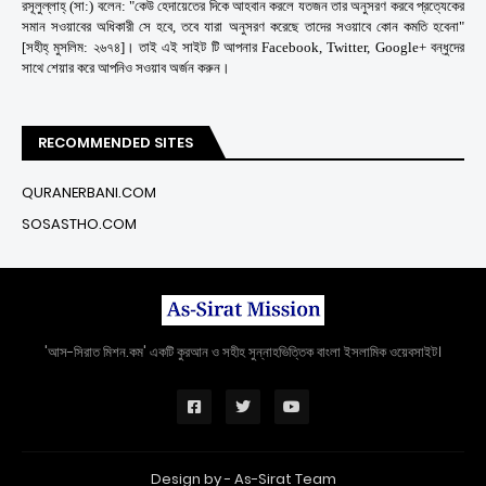
রসূলুল্লাহ্ (সা:) বলেন: "কেউ হেদায়েতের দিকে আহবান করলে যতজন তার অনুসরণ করবে প্রত্যেকের
সমান সওয়াবের অধিকারী সে হবে, তবে যারা অনুসরণ করেছে তাদের সওয়াবে কোন কমতি হবেনা"
[সহীহ্ মুসলিম: ২৬৭৪]। তাই এই সাইট টি আপনার Facebook, Twitter, Google+ বন্ধুদের
সাথে শেয়ার করে আপনিও সওয়াব অর্জন করুন।
RECOMMENDED SITES
QURANERBANI.COM
SOSASTHO.COM
'আস-সিরাত মিশন.কম' একটি কুরআন ও সহীহ সুন্নাহভিত্তিক বাংলা ইসলামিক ওয়েবসাইট।
Design by -
As-Sirat Team