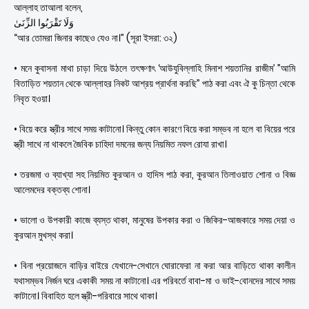
আল্লাহ তাআলা বলেন,
وَلَا تَقْرَبُوا الزِّنَىٰ
“আর তোমরা জিনার কাছেও যেও না।” (সূরা ইসরা: ৩২)
• মনে কুবাসনা মাথা চাড়া দিয়ে উঠলে তৎক্ষণাৎ ‘আউযুবিল্লাহি মিনাশ শয়তানির রাজীম’ ”আমি
বিতাড়িত শয়তান থেকে আল্লাহর নিকট আশ্রয় প্রার্থনা করছি” পাঠ করা এবং ঐ কু চিন্তা থেকে
নিবৃত হওয়া।
• বিয়ে করে স্ত্রীর সাথে সময় কাটানো। কিন্তু কোন কারণে বিয়ে করা সম্ভব না হলে বা বিয়ের পরে
স্ত্রী সাথে না থাকলে জৈবিক চাহিদা দমনের জন্য নিয়মিত নফল রোযা রাখা।
• তরজমা ও ব্যাখ্যা সহ নিয়মিত কুরআন ও হাদিস পাঠ করা, কুরআন তিলাওয়াত শোনা ও বিজ্ঞ
আলেমদের বক্তব্য শোনা।
• ভালো ও উপকারী কাজে ব্যস্ত থাকা, মানুষের উপকার করা ও জিকির-আজকারে সময় দেয়া ও
কুরআন মুখস্থ করা।
• বিনা প্রয়োজনে বাড়ির বাইরে যেখানে-সেখানে ঘোরাফেরা না করা আর বাড়িতে থাকা কালীন
যথাসম্ভব নির্জন ঘরে একাকী সময় না কাটানো। এর পরিবর্তে বাবা-মা ও ভাই-বোনদের সাথে সময়
কাটানো। বিবাহিত হলে স্ত্রী-পরিবারে সাথে থাকা।