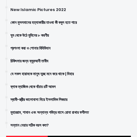
New Islamic Pictures 2022
কোন মুসলমানের হত্যাকারীর তাওবা কী কবুল হতে পারে
ঘুম থেকে উঠে মুমিনের ৮ করণীয়
প্রশংসা করা ও শোনার বিধিবিধান
চিকিৎসার জন্য ক্বুরআনী তাবীয
যে সকল হারামকে মানুষ তুচ্ছ মনে করে থাকে | যিহার
ব্লাক ম্যাজিক থেকে বাঁচার ৪টি আমল
স্বামী-স্ত্রীর ভালোবাসা নিয়ে ইসলামিক পিকচার
মুহাররাম, শাবান এবং অন্যান্য পবিত্র মাসে রোযা রাখার ফযীলত
সন্তান নেয়ার সঠিক বয়স কত?