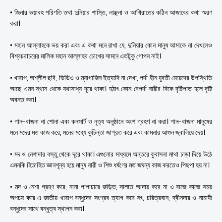
• জিনার ভয়াবহ পরিণতি তথা দুনিয়ার শাস্তি, লাঞ্ছনা ও আখিরাতের কঠিন আজাবের কথা স্মরণ
করা।
• মহান আল্লাহকে ভয় করা এবং এ কথা মনে রাখা যে, দুনিয়ার কোন মানুষ আমাকে না দেখলেও
বিশ্বচরাচরের মালিক মহান আল্লাহর চোখের সামনে এতটুকু গোপন নাই।
• খারাপ, অশ্লীল ছবি, ভিডিও ও ম্যাগাজিন ইত্যাদি না দেখা, পর্দা হীন যুবতী মেয়েদের উপস্থিতি
আছে এমন স্থান থেকে যথাসাধ্য দূরে থাকা। হঠাৎ কোন বেপর্দা নারীর দিকে দৃষ্টিপাত হলে দৃষ্টি
অবনত করা।
• গান-বাজনা না শোনা এবং কনসার্ট ও নৃত্য অনুষ্ঠানে অংশ গ্রহণ না করা। গান-বাজনা মানুষের
মনে মদের মত কাজ করে, মনের মধ্যে কুচিন্তা জাগ্রত করে এবং কামনার আগুন জ্বালিয়ে দেয়।
• মদ ও নেশাদার বস্তু থেকে দূরে থাকা। এগুলোর মাধ্যমে অন্তরে কুবাসনা মাথা চাড়া দিয়ে উঠে
এমনকি হিতাহিত জ্ঞানশূন্য হয়ে মানুষ নারী ও শিশু ধর্ষণের মত জঘন্য কাজ করতেও পিছপা হয় না।
• মদ ও নেশা গ্রহণ করে, নানা পাপাচারে জড়িত, সালাত আদায় করে না ও বাজে কাজে সময়
অপচয় করে এ জাতীয় খারাপ বন্ধুদের সংশ্রব ত্যাগ করে সৎ, চরিত্রবান, দ্বীনদার ও নামাযী
বন্ধুদের সাথে বন্ধুত্ব স্থাপন করা।