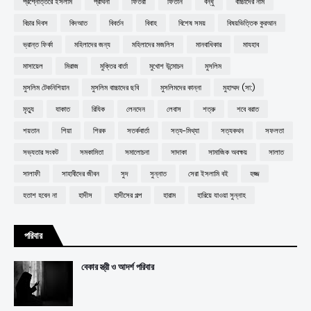
প্রশ্নোত্তরে ইসলাম
প্রার্থনা
ফিতরা
ফিতান
বন্ধু
বাচ্চাদের নাম
বিচার দিবস
বিদআত
বিবর্তন
বিবাহ
বিশেষ সময়
বিষয়ভিত্তিক কুরআন
ভ্রান্ত ফির্কা
মহিলাদের জন্য
মহিলাদের মজলিস
মানবাধিকার
মাযহাব
মাসায়েল
মিরাজ
মুক্তির বার্তা
মুখোশ উন্মোচন
মুসলিম
মুসলিম টেকনিশিয়ান
মুসলিম বাচ্চাদের ছবি
মুসলিমদের কান্না
মুহাম্মদ (সা:)
মৃত্যু
যাকাত
রিযিক
লেনদেন
লেবাস
শত্রু
শবে বরাত
শয়তান
শিয়া
শিরক
সতর্কবার্তা
সত্য-মিথ্যা
সত্যকথন
সফলতা
সভ্যতার সংকট
সমকামিতা
সমালোচনা
সাদাকা
সামাজিক অবক্ষয়
সালাত
সালাফী
সাহাবীদের জীবন
সুদ
সুন্নাত
সেরা ইসলামি বই
হজ্জ
হতাশ হবেন না
হাদীস
হাদীসের গল্প
হারাম
হারিয়ে যাওয়া সুন্নাহ
পরিবার
বেকার স্ত্রী ও আদর্শ পরিবার