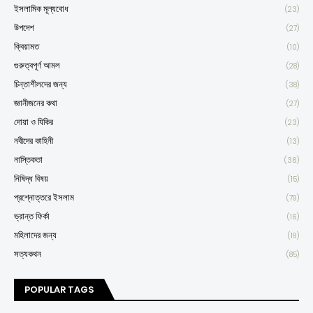
ইসলামিক মূল্যবোধ
(23)
উপদেশ
(27)
ক্বিয়ামত
(10)
গুরুত্বপূর্ণ আমল
(28)
চিন্তাশীলদের জন্য
(38)
জ্ঞানীজনের কথা
(27)
দোয়া ও যিকির
(23)
নবীদের কাহিনী
(13)
নাস্তিকতা
(36)
নিষিদ্ধ বিষয়
(15)
প্রশ্নোত্তরে ইসলাম
(79)
ভ্রান্ত ফির্কা
(16)
মহিলাদের জন্য
(19)
সত্যকথন
(85)
POPULAR TAGS