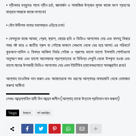
• দ্বীনদার বন্ধুদের সাথে দ্বীন চর্চা, জ্ঞানার্জন ও সামাজিক উন্নয়ন মূলক কাজে অংশ গ্রহণের
মাধ্যমে সময়কে কাজে লাগানো।
• যৌন উদ্দীপক খাবার যথাসম্ভব এড়িয়ে চলা।
• ফেসবুকে বাজে আড্ডা, প্রেম, ক্রাশ, মেয়ের ছবি ও ভিডিও আপলোড দেয় এবং ফালতু বিষয়ে
সময় নষ্ট করে এ জাতীয় গ্রুপ বা পেইজে থাকলে সেগুলো থেকে বের হয়ে আসা। এর পরিবর্তে
কুরআন-হাদিস ও বিশুদ্ধ আকিদা নির্ভর পেইজ ও গ্রুপের ভালো ভালো ইসলামি পোস্টগুলো
অনুসরণ করা এবং ভালো আলেমদের প্রশ্নোত্তর বা বিভিন্ন লেখুনি থেকে উপকৃত হওয়া এবং
ভালো মানের উপকারী ভিডিও আপলোড দেয় এমন ইউটিউব চ্যানেলগুলোতে সাবস্ক্রাইব রাখা।
আল্লাহ তাওফিক দান করুন এবং আমাদেরকে সব ধরণের আল্লাহর নাফরমানি থেকে হেফাজত
করুন। আমীন।
▂▂▂▂▂▂▂▂▂▂▂▂▂
লেখাঃ আব্দুল্লাহিল হাদী বিন আব্দুল জলীল (আল্লাহ্‌ তাকে উত্তম প্রতিদান দান করুন!)
Tags
উপদেশ
পর্ণ আসক্তি