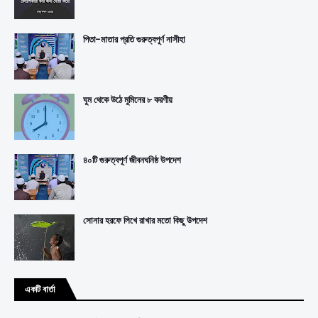
পিতা-মাতার প্রতি গুরুত্বপূর্ণ নাসীহা
ঘুম থেকে উঠে মুমিনের ৮ করণীয়
৪০টি গুরুত্বপূর্ণ জীবনঘনিষ্ঠ উপদেশ
সোনার হরফে লিখে রাখার মতো কিছু উপদেশ
একটি বার্তা