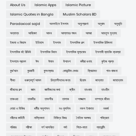
About Us
Islamic Apps
Islamic Picture
Islamic Quotes in Bangla
Muslim Scholars BD
Paradoxical sajid
অনলাইনে ইসলাম
অনুপ্রেরণা
অনুবাদ
অনুভূতি
অন্যান্য
আক্বিদা
আদব
আল্লাহর গজব
আশুরা
আহলুস সুন্নাহ
ইজমা ও কিয়াস
ইতিহাস
ইসলাম
ইসলামিক গল্প
ইসলামিক চিকিৎসা
ইসলামিক বই রিভিউ
ইসলামিক বিধান
ইসলামিক মূল্যবোধ
ইসলামী ব্যাংকিং ব্যবস্থা
ইসলামে প্রবেশ
ঈদ
ঈমান
উপদেশ
কবীরা গুনাহ
কুইজ প্রশ্ন
কুর'আন
কুরবানী
কুসংস্কার
কোয়ান্টাম মেথড
ক্বিয়ামত
গান-বাজনা
গীবত
গুরুত্বপূর্ণ আমল
চিন্তাশীলদের জন্য
ছিয়াম
জান্নাত
জাহান্নাম
জীবনের গল্প
জ্ঞান
জ্ঞানীজনের কথা
জ্বীন
তাওবাহ
তাওহীদ
তাকওয়া
তাকদীর
তাফসীর
তালাক
দাজ্জাল
দাম্পত্য জীবন
দোয়া ও যিকির
ধর্মীয় অনুশাসন
নও মুসলিম
নফল ইবাদাত
নববর্ষ
নবীদের কাহিনী
নাস্তিকতা
নিষিদ্ধ বিষয়
নৈতিক অবক্ষয়
পবিত্রতা
পরিবার
পরীক্ষা
পর্ণ আসক্তি
পর্দা
পিতা-মাতা
প্যারেন্টিং