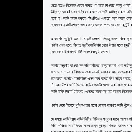
মেয়ে হয়েও নিজেকে ছেলে ভাবার, বা হতে চাওয়ার অন্য একটা 
উদ্বিগ্ন থাকে। বয়োঃসন্ধি হবার আগ থেকেই আমি খুব করে চাইতাম 
হলো না। আমি হলাম শুকনো-টিঙটিঙে। এগারো বছর বয়সে ফোন হা
ছেলেদের অ্যাটেনশন পাওয়ার জন্য মেয়েরা পাগলের মতো কন্টেন্ট ব
এ ধরণের কন্টেন্টে যন্ত্রণা বেড়েই চললো। কিন্তু এসব থেক
একটা মেয়ে হতে, কিন্তু প্রতিযোগিতায় পেরে উঠার মতো সুন্দ
ভেতরকার ইনসিকিউরিটি কেবল বেড়েই চললো।
আমার যন্ত্রণায় হাওয়া দিল নারীবাদীদের চিন্তাভাবনা। এরা নারী
সামলানো – এসব বিষয়কে তারা এমনই ভয়ংকর আর বাজেভাবে উপস্
মনে হতো সংসার-বাচ্চাকাচ্চা এসব করে হবেটা কী! সত্যি বল
নি। তার উপর আমি ছিলাম বাড়ির ছোটো মেয়ে, একা একা থাক
আমি নাকি ‘টমবয়’ টাইপের। এসবের মাঝে বড় হয়ে আমার নিজেকে
একটা মেয়ে হিসেবে খুশি হওয়ার মতো কোনো কারণই আমি খুঁজে প
সে সময়ে আমি ট্রান্স কমিউনিটির বিভিন্ন মানুষের সাথে আম
‘নারী’ পরিচয় নিয়ে নিজের মনের মধ্যে কুস্তি খেলছে। জানলা