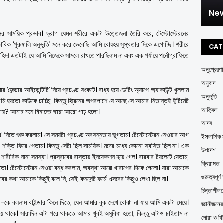
New
র সাময়িক প্রভাব। ড্রাগ যেমন শরীরে একটা উত্তেজনা তৈরি করে, টেস্টোস্টেরনের
বিক ‘পুরুষালি অনুভূতি’ মনে করে ভেবেছি আমি বোধহয় সুস্থতার দিকে এগোচ্ছি। শরীরে
CAT
াহিদা এতটাই যে আমি নিজেকে সামলে রাখতে পারছিলাম না এবং এক পর্যায়ে পর্নোগ্রাফিতে
অনুপ্রেরণা
অনুবাদ
‘জেন্ডার আইডেন্টিটি’ নিয়ে প্রচণ্ড সংকটে। বাধ্য হয়ে ডেটিং অ্যাপে অ্যাকাউন্ট খুললাম
অনুভূতি
য়তো কাউকে চাচ্ছি, কিন্তু স্ক্রিনের অপরপাশে যে আছে সে আমার নিতান্তই ইন্টিমেট
আক্বিদা
ায়? আমার মনে বিষাদের ছায়া আরো গাঢ় হলো।
আদব
ার’ নিতে শুরু করলাম। সে সময়টা প্রচণ্ড অবসন্নতায় ভুগতাম। টেস্টোস্টেরন নেওয়ার আগ
ইসলামিক ম
 শক্তি ফিরে পেতাম। কিন্তু সেটা ছিল সাময়িক। মনের মধ্যে কোনো স্বস্তি ছিল না। এক
উপদেশ
ারীরিক নানা সমস্যা। প্রস্রাবের রাস্তায় ইনফেকশন হয়ে গেল। বারবার টয়লেটে যেতাম,
ক্বিয়ামত
ো। টেস্টোস্টেরন নেওয়া বন্ধ করলাম, অবস্থা আরো খারাপের দিকে গেলো। যারা আমাকে
গুরুত্বপূর
র কথা আমাকে কিছুই বলে নি, সেই ‘কনসেন্ট ফর্মে’ এসবের কিছুও লেখা ছিল না।
চিন্তাশীল
 মা-কে বললাম বাইন্ডার কিনে দিতে, যেন আমার বুক দেখে বোঝা না যায় আমি একটা মেয়ে।
জ্ঞানীজনে
 হয়ে থাকে। সারাদিন এটা পরে থাকতে আমার খুবই অসুবিধা হতো, কিন্তু এটাও চাইতাম না
দোয়া ও যি