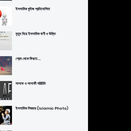
ইসলামিক কুইজ প্রতিযোগিতা
মৃত্যু নিয়ে ইসলামিক বাণী ও উক্তি
প্রেম থেকে ফিরতে....
সালাফ ও সালাফী পরিচিতি
ইসলামিক পিকচার (Islamic Photo)