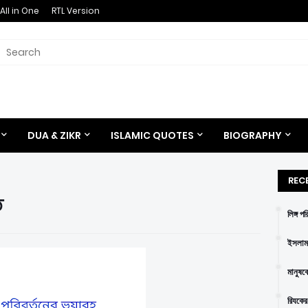
All in One
RTL Version
DUA & ZIKR
ISLAMIC QUOTES
BIOGRAPHY
REC
ি
লিঙ্গ প
ইসলাম 
মানুষক
রিযকের 