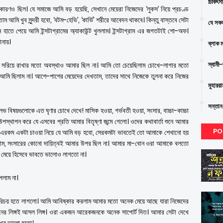
চিকিৎস
কারণও ছিল। যে সমাজে আমি বড় হয়েছি, সেখানে মেয়েরা নিজেদের ‘লুকস’ নিয়ে প্রচণ্ড
আমি খুব সুন্দরী হবো, ‘বটম-হেভি’, ‘কার্ভি’ শরীরে আবেদন থাকবে। কিন্তু বাস্তবে সেটা
যে সকল
তে পেয়ে আমি ইন্সটাগ্রামের অ্যাকাউন্ট খুললাম। ইন্সটাগ্রাম এর জগতটাই শো-অফ।
ানায়।
ব্লাক 
স্বামী
ে দূরে সরিয়ে রাখার মতো অবস্থাও আমার ছিল না। আমি তো চেয়েছিলাম চোখে-লাগার মতো
রী আমি ছিলাম না। আশে-পাশের মেয়েদের দেখতাম, তাদের সাথে নিজেকে তুলনা করে নিজের
মুহারর
সন্তান
সুলভ বিষয়গুলোকে এত ঘৃণার চোখে দেখে! মাসিক হওয়া, গর্ভবতী হওয়া, সংসার, বাচ্চা-কাচ্চা
থাপন করে যে এসবের প্রতি আমার বিতৃষ্ণা জন্মে গেলো। ওদের কথাবার্তা শুনে আমার
PO
তে, এরকম একটা চাওয়া নিয়ে যে আমি বড় হবো, সেরকমটা ভাবতেই তো আমাকে শেখানো হয়
তাম, সংসারের কোনো দায়িত্বই আমার উপর ছিল না। আমার মা-বোন ওরা আমাকে বলতো
 মেয়ে হিসেবে ভাবতে ভালোও লাগতো না।
েলাম না।
ার পরিচয় হতে লাগলো। আমি আবিষ্কার করলাম আমার মতো অনেক মেয়ে আছে যারা নিজেদের
ম মনের লিঙ্গই আসল লিঙ্গ। ওরা একজন আরেকজনকে অনেক সাপোর্ট দিত। আমার সেটা দেখে