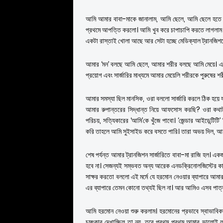
আমি আমার বাবা-মাকে জানালাম, আমি ছেলে, আমি ছেলে হতে চ
প্রথমে আপত্তি করলো। আমি খুব করে চাপাচাপি করতে লাগলাম
একটা রাস্তাই খোলা আছে আর সেটা হচ্ছে মেডিক্যাল ট্রানজিশনে
আমার ‘মন’ বলছে আমি ছেলে, আমার শরীর বলছে আমি মেয়ে। এই
প্রয়োগ এবং সার্জারির মাধ্যমে আমার মেয়েলি শরীরকে পুরুষে
আমার সমস্যা ছিল মানসিক, ওরা বললো সার্জারি করলে ঠিক হয়ে
আমার রুপান্তরের সিদ্ধান্ত নিয়ে আফসোস করছি? ওরা কথাটা
পরিচয়, সত্যিকারের ‘আমি’কে খুঁজে পাবো। ‘জেন্ডার আইডেন্টিটি
করি তাহলে আমি সুইসাইড করে বসতে পারি। তারা অভয় দিল, আমার
শেষ পর্যন্ত আমার ট্রানজিশন সার্জারিতে বাবা-মা রাজি হল। এ
হবে না। সেজন্যই সম্ভবত অন্য আরেক এনডক্রিনোলজিস্টের ক
সাক্ষর করতো বললো এই মর্মে যে হরমোন নেওয়ার ব্যাপারে আমা
এর ব্যাপারে তেমন কোনো তথ্যই ছিল না। আর আমিও এসব পাত্ত
আমি হরমোন নেওয়া শুরু করলাম। হরমোনের প্রভাবে স্বাভাবিক
চমৎকার দেখাচ্ছিল তা নয়, তবে প্রথম প্রথম আমার ভালোই লাগছ