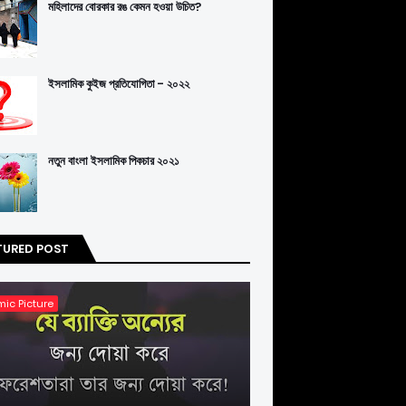
মহিলাদের বোরকার রঙ কেমন হওয়া উচিত?
ইসলামিক কুইজ প্রতিযোগিতা - ২০২২
নতুন বাংলা ইসলামিক পিকচার ২০২১
TURED POST
mic Picture