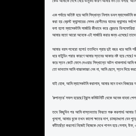
কেউ আমাকে দেখে মেয়ে ভাবুক। কারণ আমার মন তো বলছে ‘আমি
এক পর্যায়ে অতিষ্ট হয়ে আমি সিদ্ধান্ত নিলাম ডবল ম্যাসেকটমি
করা হয় ব্রেস্ট ক্যান্সারের সেসব রোগীদের যাদের ক্যান্সার সর
বলা হলো ম্যাসেকটমি সার্জারি কীভাবে করে জেন্ডার ডিসফোরিয়া
আমার মতো আরো অনেকে এই সার্জারি করার জন্য এসেছে। তাদ
আমার বয়স পনেরো হলো। ততদিনে প্রায় দুই বছর ধরে আমি শরীরে 
ধরে বাইন্ডিং পরার কারণে আমার স্তনের আকার নষ্ট হয়ে গেছে
করে স্তন কেটে ফেলে দেওয়ার সিদ্ধান্তে অটল থাকলাম। আমি 
তো ভাবতাম আমি বাচ্চাকাচ্চা নেব না, আমি ছেলে, স্তন দিয়ে 
যাই হোক, আমি ম্যাসেকটমি করালাম, আমার মনে তখন বিজয়ের 
‘রুপান্তর’ সফল হয়েছে। ট্রান্স কমিউনিটি থেকে অনেক বাহবা পেল
তবে কিছুদিন পর আমি বাস্তবতায় ফিরতে শুরু করলাম। আমার নি
খুললো, আমার বুকে তখন কালো ক্ষতের দাগ, চামড়াগুলো যেন পুড়
কাঁটাছেঁড়া করলো। নিজেই নিজেকে দেখে পাগল হয়ে গেলাম, উফ,