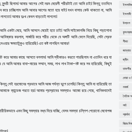
ুন্দরী ছিলাম। আমার আগের সেই নরম মেয়েলী শরীরটাই তো আমি চাই। কিন্তু ততদিনে
ইসলামিক
ুব করে চাচ্ছিলাম আমি আবার আগের মতো হয়ে যাই। যখন বাসায় কেউ থাকতো না, আমি
ইসলামী ব
লো লাগতো। আমার দুঃখ কেবল বাড়তেই লাগলো।
উপদেশ
ি। আমি একটা মেয়ে, আমি আসলে মেয়েই হতে চাই। আমি সাইকোলজি নিয়ে কিছু পড়াশোনা
কুসংস্কা
আমি আবিষ্কার করলাম, সার্জারি করে শরীর থেকে যে অঙ্গটি আমি ফেলে দিয়েছি, সেটা স্রেফ
গীবত
েওয়ার ক্ষমতাটুকুও হারিয়েছি। এত কষ্ট লাগছিল আমার!
জান্নাত
ক্সট করে আমার কাছে আসতে বললাম। আমি স্বীকারও করতে পারছিলাম না এতদিন ধরে যা
জ্বীন
যে আমি আমার বাবা-মায়ের সম্মান, সময়, লাখ লাখ টাকা-নষ্ট করে সব হারিয়েছি, কিছুই
তাফসীর
দোয়া ও 
িন্তু সেই হরমোনের প্রভাবে আমি আজ পর্যন্ত ভুগে চলেছি। কিন্তু আমি যা হারিয়েছি তা
নববর্ষ
আমাকে ব্যান্ডেজ পরতে হয়। আমার প্রস্রাবের সমস্যাও আজো রয়ে গেছে, খানিকবাদেই
নৈতিক অব
পর্দা
রিকভাবে এমন কিছু সমস্যার মধ্য দিয়ে যাচ্ছি, যেসব সমস্যা চল্লিশ পেরোনো মেনোপজ
প্রার্থনা
বিচার দি
চাইবো।