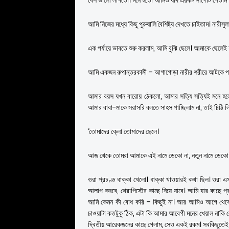
বেশ ভালো লাগতো। মনে হতো আমিও যদি এরকম সাপোর্ট পেতাম 
আমি নিজের মধ্যে কিছু পুরুষালি বৈশিষ্ট্য দেখতে চাইতাম। নারীস
এক পর্যায়ে ভাবতে শুরু করলাম, আমি বুঝি ছেলে। আমাকে ছেলেই
আমি একজন রুপান্তরকামী – আগাগোড়া নারীর শরীরে আটকে পড়
আমার বয়স যখন বারোয় ঠেকলো, আমার সত্যি সত্যিই মনে হলো 
আমার বাবা-মাকে সরাসরি বলতে সাহস পাচ্ছিলাম না, তাই চিঠি ল
‘তোমাদের ক্লো তোমাদের ছেলে।
আজ থেকে তোমরা আমাকে এই নামে ডেকো না, নতুন নামে ডেকো।
ওরা প্রচণ্ড ধাক্কা খেলো। ধাক্কা খাওয়ারই কথা ছিল। ওরা 
আলাপ করবে, থেরাপিস্টের কাছে নিয়ে যাবে। আমি যার কাছে প
আমি কেমন কী বোধ করি – কিছুই না। আর আমিও আগে থেকেই
চাওয়াটা কতটুকু ঠিক, এটা কি আমার আবেগী মনের খেয়াল নাকি ক
দ্বিতীয় আরেকজনের কাছে গেলাম, সেও একই রকম। সবকিছুতেই ‘হ্