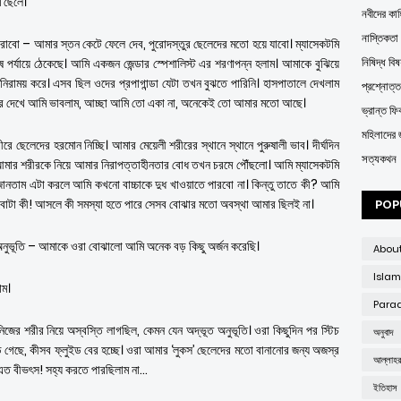
 ছেলে।’
নবীদের কাহ
নাস্তিকতা
 করাবো – আমার স্তন কেটে ফেলে দেব, পুরোদস্তুর ছেলেদের মতো হয়ে যাবো। ম্যাসেকটমি
নিষিদ্ধ বিষ
্বশেষ পর্যায়ে ঠেকেছে। আমি একজন জেন্ডার স্পেশালিস্ট এর শরণাপন্ন হলাম। আমাকে বুঝিয়ে
 নিরাময় করে। এসব ছিল ওদের প্রপাগান্ডা যেটা তখন বুঝতে পারিনি। হাসপাতালে দেখলাম
প্রশ্নোত্
ের দেখে আমি ভাবলাম, আচ্ছা আমি তো একা না, অনেকেই তো আমার মতো আছে।
ভ্রান্ত ফির্
মহিলাদের 
ছেলেদের হরমোন নিচ্ছি। আমার মেয়েলী শরীরের স্থানে স্থানে পুরুষালী ভাব। দীর্ঘদিন
সত্যকথন
। আমার শরীরকে নিয়ে আমার নিরাপত্তাহীনতার বোধ তখন চরমে পৌঁছলো। আমি ম্যাসেকটমি
জানতাম এটা করলে আমি কখনো বাচ্চাকে দুধ খাওয়াতে পারবো না। কিন্তু তাতে কী? আমি
করবোটা কী! আসলে কী সমস্যা হতে পারে সেসব বোঝার মতো অবস্থা আমার ছিলই না।
POP
অনুভূতি – আমাকে ওরা বোঝালো আমি অনেক বড় কিছু অর্জন করেছি।
Abou
Islam
াম।
Parad
জের শরীর নিয়ে অস্বস্তি লাগছিল, কেমন যেন অদ্ভূত অনুভূতি। ওরা কিছুদিন পর স্টিচ
অনুবাদ
ে গেছে, কীসব ফ্লুইড বের হচ্ছে। ওরা আমার ‘লুকস’ ছেলেদের মতো বানানোর জন্য অজস্র
আল্লাহ
 এত বীভৎস! সহ্য করতে পারছিলাম না…
ইতিহাস