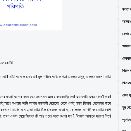
কওমে ন
আমরাও
বেকার স
অসাধার
নেককার
ন্তরকামী।
পিতা-মা
 নেই। আমি আসলে মেয়ে না। ভুল শরীরে আটকে পড়া একজন মানুষ, একজন ছেলে। আমি
New 
কোন মু
ের মতো। আমার বয়স যখন নয় তখন আমার বয়োঃসন্ধি হয়। ঝামেলাটা তখন থেকেই শুরু।
একটু আগে হওয়ায় আমি আমার সমবয়সী মেয়েদের থেকে একটু লম্বা ছিলাম, ছেলেদের সাথে
ঘুম থে
র করতাম। আমার মনে হতো আমি ঠিক মেয়েদের মতো না, ছেলেদের সাথেই বরং আমি বেশি
লো, তখন একটা মেয়ে হিসেবে কী আর ওদের মতো হওয়া যায়? বিষয়টা আমাকে যন্ত্রণা দিত।
প্রশংস