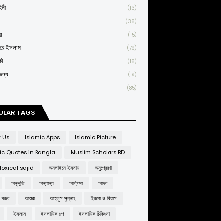
িনী
(13)
(36)
য়
(15)
তরে ইসলাম
(79)
কা
(16)
জন্য
(19)
(85)
ULAR TAGS
t Us
Islamic Apps
Islamic Picture
ic Quotes in Bangla
Muslim Scholars BD
oxical sajid
অনলাইনে ইসলাম
অনুপ্রেরণা
অনুভূতি
অন্যান্য
আক্বিদা
আদব
র গজব
আশুরা
আহলুস সুন্নাহ
ইজমা ও কিয়াস
ইসলাম
ইসলামিক গল্প
ইসলামিক চিকিৎসা