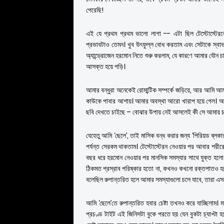
পেরেছি!
এই যে প্রথম প্রথম ভালো লাগা -- এটা ছিল টেস্টোস্টেরনে
প্রভাবটাও তেমন। খুব উৎফুল্ল বোধ করতাম এবং সেটাকে স্বাভা
অ্যান্ড্রোজেন হরমোন নিতে শুরু করলাম, যে কারণে আমার যৌন চ
আসক্ত হয়ে পড়ি।
আমার বন্ধুরা অনেকেই রোমান্টিক সম্পর্কে জড়িয়ে, আর আমি আমার 
কাউকে পাবার আশায়। আমার অবস্থা আরো খারাপ হয়ে গেল। আমি হ
ছবি দেখতে চাইছে – বোঝার উপায় নেই আসলেই কী সে আমায় চ
যেহেতু আমি ‘ছেলে’, তাই মাসিক বন্ধ করার জন্য ‘পিরিয়ড ব্লক
পর্যন্ত সেরকম থাকতাম। টেস্টোস্টেরন নেওয়ার পর আবার শরীরে
বছর ধরে হরমোন নেওয়ার পর মানসিক সমস্যার সাথে যুক্ত হলো শ
ঠিকমত প্রস্রাব পরিষ্কার হতো না, কখনও কখনো রক্তপাতও হত
বলেছিল রুপান্তরিত হলে আমার সমস্যাগুলো চলে যাবে, তারা এসবে
আমি ‘ছেলে’তে রুপান্তরিত হবার চেষ্টা তখনও করে যাচ্ছিলাম।
প্রচণ্ড টাইট এই জিনিসটা বুকে পরতে হয় যেন বুকটা চ্যাপ্টা