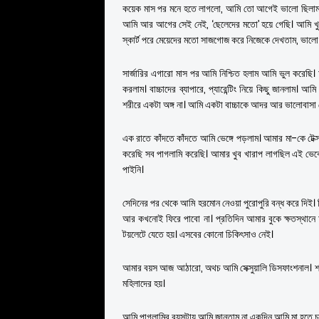
কয়েক মাস পর মনে হতে লাগলো, আমি তো আগেই ভালো ছিলাম, স
আমি আর আগের সেই নেই, ‘ছেলেদের মতো’ হয়ে গেছি। আমি খ
স্কার্ট পরে মেয়েদের মতো সাজগোজ করে নিজেকে দেখতাম, ভা
সার্জারির এগারো মাস পর আমি নিশ্চিত হলাম আমি ভুল করেছ
করলাম। বাচ্চাদের ব্যাপারে, প্যারেন্টিং নিয়ে কিছু জানলাম। 
শরীরে একটা অঙ্গ না। আমি একটা বাচ্চাকে আদর আর ভালোবাসা দ
এক রাতে কাঁদতে কাঁদতে আমি ভেঙ্গে পড়লাম। আমার মা-কে টে
করেছি সব পাগলামি করেছি। আমার খুব খারাপ লাগছিল এই ভেবে 
পাইনি।
সেদিনের পর থেকে আমি হরমোন নেওয়া পুরোপুরি বন্ধ করে দিই। ক
আর কখনোই ফিরে পাবো না। প্রতিদিন আমার বুকে ক্ষতস্থানে 
টয়লেটে যেতে হয়। এসবের কোনো চিকিৎসাও নেই।
আমার বয়স আজ আঠারো, অথচ আমি সেক্সুয়ালি ডিসফাংশনাল। শারী
মহিলাদের হয়।
আমি পাগলামির বয়সটায় আমি জানতাম না একদিন আমি মা হতে 