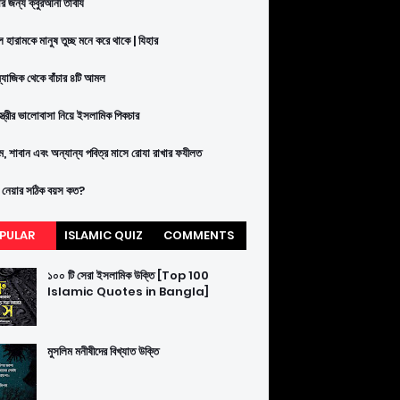
ার জন্য ক্বুরআনী তাবীয
 হারামকে মানুষ তুচ্ছ মনে করে থাকে | যিহার
ম্যাজিক থেকে বাঁচার ৪টি আমল
-স্ত্রীর ভালোবাসা নিয়ে ইসলামিক পিকচার
াম, শাবান এবং অন্যান্য পবিত্র মাসে রোযা রাখার ফযীলত
 নেয়ার সঠিক বয়স কত?
PULAR
ISLAMIC QUIZ
COMMENTS
১০০ টি সেরা ইসলামিক উক্তি [Top 100
Islamic Quotes in Bangla]
মুসলিম মনীষীদের বিখ্যাত উক্তি