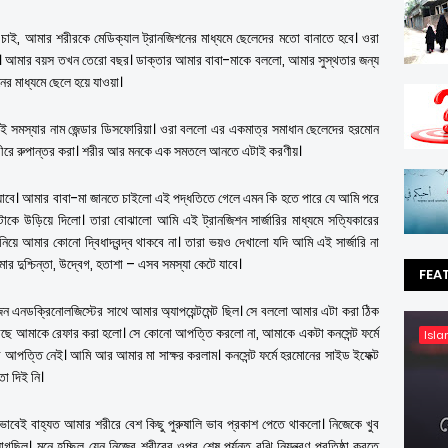
াই, আমার শরীরকে মেডিক্যাল ট্রানজিশনের মাধ্যমে ছেলেদের মতো বানাতে হবে। ওরা
। আমার বয়স তখন তেরো বছর। ডাক্তার আমার বাবা-মাকে বললো, আমার সুস্থতার জন্য
র মাধ্যমে ছেলে হয়ে যাওয়া।
 সমস্যার নাম জেন্ডার ডিসফোরিয়া। ওরা বললো এর একমাত্র সমাধান ছেলেদের হরমোন
র শরীরে রুপান্তর করা। শরীর আর মনকে এক সমতলে আনতে এটাই করণীয়।
 যাবে। আমার বাবা-মা জানতে চাইলো এই পদ্ধতিতে গেলে এমন কি হতে পারে যে আমি পরে
কে উড়িয়ে দিলো। তারা বোঝালো আমি এই ট্রানজিশন সার্জারির মাধ্যমে সত্যিকারের
’ নিয়ে আমার কোনো দ্বিধাদ্বন্দ্ব থাকবে না। তারা ভয়ও দেখালো যদি আমি এই সার্জারি না
 দুশ্চিন্তা, উদ্বেগ, হতাশা – এসব সমস্যা কেটে যাবে।
FEA
কজন এনডক্রিনোলজিস্টের সাথে আমার অ্যাপয়েন্টমেন্ট ছিল। সে বললো আমার এটা করা ঠিক
াছে আমাকে রেফার করা হলো। সে কোনো আপত্তি করলো না, আমাকে একটা কনসেন্ট ফর্মে
Isla
র আপত্তি নেই। আমি আর আমার মা সাক্ষর করলাম। কনসেন্ট ফর্মে হরমোনের সাইড ইফেক্ট
া দিই নি।
ভাবেই বাহ্যত আমার শরীরে বেশ কিছু পুরুষালি ভাব প্রকাশ পেতে থাকলো। নিজেকে খুব
িল। মনে হচ্ছিল যেন নিজের শরীরের ওপর শেষ পর্যন্ত বুঝি নিয়ন্ত্রণ প্রতিষ্ঠা করতে