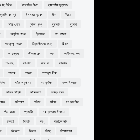
 বই রিভিউ
ইসলামিক বিধান
ইসলামিক মূল্যবোধ
্যাংকিং ব্যবস্থা
ইসলামে প্রবেশ
ঈদ
ঈমান
কবীরা গুনাহ
কুইজ প্রশ্ন
কুর'আন
কুরবানী
র
কোয়ান্টাম মেথড
ক্বিয়ামত
গান-বাজনা
গুরুত্বপূর্ণ আমল
চিন্তাশীলদের জন্য
ছিয়াম
জাহান্নাম
জীবনের গল্প
জ্ঞান
জ্ঞানীজনের কথা
তাওবাহ
তাওহীদ
তাকওয়া
তাকদীর
তালাক
দাজ্জাল
দাম্পত্য জীবন
যিকির
ধর্মীয় অনুশাসন
নও মুসলিম
নফল ইবাদাত
নবীদের কাহিনী
নাস্তিকতা
নিষিদ্ধ বিষয়
ক্ষয়
পবিত্রতা
পরিবার
পরীক্ষা
পর্ণ আসক্তি
পিতা-মাতা
প্যারেন্টিং
প্রশ্নোত্তরে ইসলাম
ফিতরা
ফিতান
বন্ধু
বাচ্চাদের নাম
বস
বিদআত
বিবর্তন
বিবাহ
বিশেষ সময়