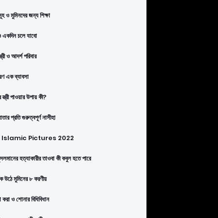
ূহ ও মুমিনদের জন্য শিক্ষা
 একদিন চলে যাবো
্ত্রী ও আদর্শ পরিবার
ণ এক ব্যাবসা
 স্ত্রী পাওয়ার উপায় কী?
তার প্রতি গুরুত্বপূর্ণ নাসীহা
Islamic Pictures 2022
সলমানের হত্যাকারীর তাওবা কী কবুল হতে পারে
কে উঠে মুমিনের ৮ করণীয়
া করা ও শোনার বিধিবিধান