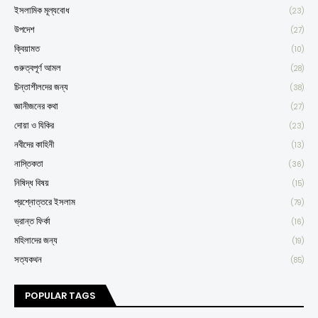
ইসলামিক মূল্যবোধ
(23)
উপদেশ
(27)
ক্বিয়ামত
(10)
গুরুত্বপূর্ণ আমল
(28)
চিন্তাশীলদের জন্য
(38)
জ্ঞানীজনের কথা
(27)
দোয়া ও যিকির
(23)
নবীদের কাহিনী
(13)
নাস্তিকতা
(36)
নিষিদ্ধ বিষয়
(15)
প্রশ্নোত্তরে ইসলাম
(79)
ভ্রান্ত ফির্কা
(16)
মহিলাদের জন্য
(19)
সত্যকথন
(85)
POPULAR TAGS