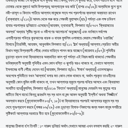
একমাত্র কাজ। ‘সে মানুষকে বলে কুফরী কর’। কিন্তু যখন সে কুফরী করে, তখন শয়তান বলে ‘আমি
তোমার থেকে মুক্ত। আমি বিশ্বপ্রভু আল্লাহ্কে ভয় করি’ (হাশর ৫৯/১৬)। অন্যদিকে যুগে যুগে
নবী-রাসূল ও কিতাব পাঠিয়ে আল্লাহ মানুষকে সত্য পথ প্রদর্শনের ব্যবস্থা অব্যাহত রাখেন
(বাক্বারাহ ২/২১৩)। আদম থেকে শুরু করে শেষনবী মুহাম্মাদ (ছাঃ) পর্যন্ত এক লক্ষ চবিবশ
হাযার পয়গাম্বর দুনিয়াতে এসেছেন [আহমাদ, ত্বাবারাণী, মিশকাত হা/৫৭৩৭ ‘ক্বিয়ামতের
অবস্থা’ অধ্যায় ‘সৃষ্টির সূচনা ও নবীগণের আলোচনা’ অনুচ্ছেদ।] এবং বর্তমানে সর্বশেষ
এলাহীগ্রন্থ পবিত্র কুরআনের ধারক ও বাহক মুসলিম ওলামায়ে কেরাম শেষনবীর ‘ওয়ারিছ’
হিসাবে [তিরমিযী, আহমাদ, আবুদাঊদ মিশকাত হা/২১২ ‘ইল্ম’ অধ্যায়।] আল্লাহ প্রেরিত অহীর
বিধান সমূহ বিশ্বব্যাপী পৌঁছে দেবার দায়িত্ব পালন করে যাচ্ছেন (মায়েদাহ ৫/৬৭)। পৃথিবীর
চূড়ান্ত ধ্বংস তথা ক্বিয়ামতের অব্যবহিত কাল পূর্ব পর্যন্ত এই নিয়ম জারি থাকবে। শেষনবীর
ভবিষ্যদ্বাণী অনুযায়ী পৃথিবীর এমন কোন বস্তি ও ঝুপড়ি ঘরও থাকবে না, যেখানে আল্লাহ
ইসলামের বাণী পৌঁছে দেবেন না। [আহমাদ, মিশকাত হা/৪২ ‘ঈমান’ অধ্যায়।] এতদসত্ত্বেও
অবশেষে পৃথিবীতে যখন ‘আল্লাহ’ বলার মত কোন লোক থাকবে না, অর্থাৎ প্রকৃত তাওহীদের
অনুসারী কোন মুমিন বাকী থাকবে না, তখন আল্লাহর হুকুমে প্রলয় ঘনিয়ে আসবে এবং ক্বিয়ামত
সংঘটিত হবে।[মুসলিম, মিশকাত হা/৫৫১৬ ‘ফিতান’ অধ্যায়।] মানুষের দেহগুলি সব মৃত্যুর পরে
মাটিতে মিশে যাবে। কিন্তু রূহগুলি স্ব স্ব ভাল বা মন্দ আমল অনুযায়ী ‘ইল্লীন’ অথবা ‘সিজ্জীনে’
অবস্থান করবে (মুত্বাফফেফীন ৮৩/৭, ১৮)। যা ক্বিয়ামতের পরপরই আল্লাহর হুকুমে স্ব স্ব
দেহে পুনঃপ্রবেশ করবে (ফজর ৮৯/২৯) এবং চূড়ান্ত হিসাব-নিকাশের জন্য সকল মানুষ সশরীরে
সৃষ্টিকর্তা আল্লাহর দরবারে নীত হবে (মুত্বাফফেফীন ৮৩/৪-৬)।
মানুষের ঠিকানা হ’ল তিনটি : ১- দারুদ দুনিয়া। অর্থাৎ যেখানে আমরা এখন বসবাস করছি ২- দারুল