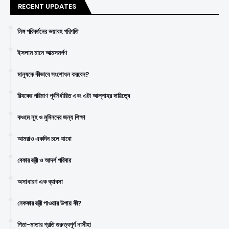
RECENT UPDATES
লিঙ্গ পরিবর্তনের ভয়াবহ পরিণতি
ইসলাম মানে আত্মসমর্পণ
মানুষকে কীভাবে সংশোধন করবেন?
রিযকের পরিমাণ পূর্বনির্ধারিত এবং এটা আল্লাহর দায়িত্বে
কওমে নূহ ও মুমিনদের জন্য শিক্ষা
আমরাও একদিন চলে যাবো
বেকার স্ত্রী ও আদর্শ পরিবার
অসাধারণ এক ব্যাবসা
নেককার স্ত্রী পাওয়ার উপায় কী?
পিতা-মাতার প্রতি গুরুত্বপূর্ণ নাসীহা