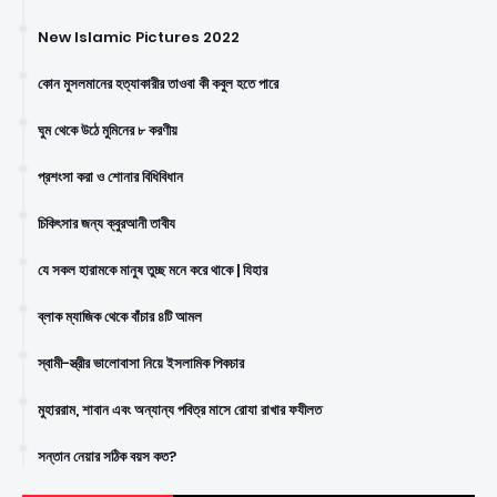
New Islamic Pictures 2022
কোন মুসলমানের হত্যাকারীর তাওবা কী কবুল হতে পারে
ঘুম থেকে উঠে মুমিনের ৮ করণীয়
প্রশংসা করা ও শোনার বিধিবিধান
চিকিৎসার জন্য ক্বুরআনী তাবীয
যে সকল হারামকে মানুষ তুচ্ছ মনে করে থাকে | যিহার
ব্লাক ম্যাজিক থেকে বাঁচার ৪টি আমল
স্বামী-স্ত্রীর ভালোবাসা নিয়ে ইসলামিক পিকচার
মুহাররাম, শাবান এবং অন্যান্য পবিত্র মাসে রোযা রাখার ফযীলত
সন্তান নেয়ার সঠিক বয়স কত?