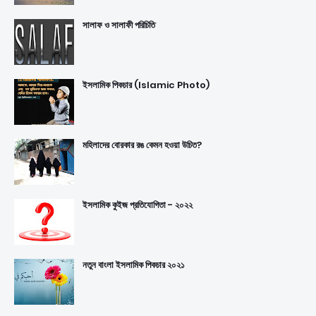
সালাফ ও সালাফী পরিচিতি
ইসলামিক পিকচার (Islamic Photo)
মহিলাদের বোরকার রঙ কেমন হওয়া উচিত?
ইসলামিক কুইজ প্রতিযোগিতা - ২০২২
নতুন বাংলা ইসলামিক পিকচার ২০২১