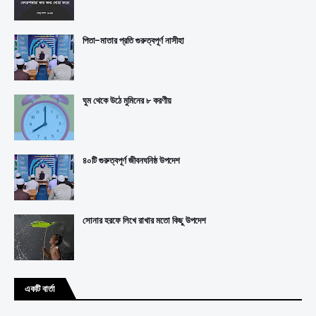
পিতা-মাতার প্রতি গুরুত্বপূর্ণ নাসীহা
ঘুম থেকে উঠে মুমিনের ৮ করণীয়
৪০টি গুরুত্বপূর্ণ জীবনঘনিষ্ঠ উপদেশ
সোনার হরফে লিখে রাখার মতো কিছু উপদেশ
একটি বার্তা