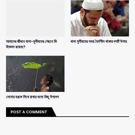
আমাদের জীবনে বালা-মুসীবতের পেছনে কি
বালা মুসীবতের সময় ধৈর্যশীল থাকার দশটি উপায়
হিকমত রয়েছে?
সোনার হরফে লিখে রাখার মতো কিছু উপদেশ
POST A COMMENT