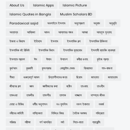
About Us
Islamic Apps
Islamic Picture
Islamic Quotes in Bangla
Muslim Scholars BD
Paradoxical sajid
অনলাইনে ইসলাম
অনুপ্রেরণা
অনুবাদ
অনুভূতি
অন্যান্য
আক্বিদা
আদব
আল্লাহর গজব
আশুরা
আহলুস সুন্নাহ
ইজমা ও কিয়াস
ইতিহাস
ইসলাম
ইসলামিক গল্প
ইসলামিক চিকিৎসা
ইসলামিক বই রিভিউ
ইসলামিক বিধান
ইসলামিক মূল্যবোধ
ইসলামী ব্যাংকিং ব্যবস্থা
ইসলামে প্রবেশ
ঈদ
ঈমান
উপদেশ
কবীরা গুনাহ
কুইজ প্রশ্ন
কুর'আন
কুরবানী
কুসংস্কার
কোয়ান্টাম মেথড
ক্বিয়ামত
গান-বাজনা
গীবত
গুরুত্বপূর্ণ আমল
চিন্তাশীলদের জন্য
ছিয়াম
জান্নাত
জাহান্নাম
জীবনের গল্প
জ্ঞান
জ্ঞানীজনের কথা
জ্বীন
তাওবাহ
তাওহীদ
তাকওয়া
তাকদীর
তাফসীর
তালাক
দাজ্জাল
দাম্পত্য জীবন
দোয়া ও যিকির
ধর্মীয় অনুশাসন
নও মুসলিম
নফল ইবাদাত
নববর্ষ
নবীদের কাহিনী
নাস্তিকতা
নিষিদ্ধ বিষয়
নৈতিক অবক্ষয়
পবিত্রতা
পরিবার
পরীক্ষা
পর্ণ আসক্তি
পর্দা
পিতা-মাতা
প্যারেন্টিং