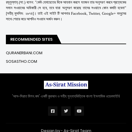
রসূলুল্লাহ্ (সা:) বলেন: "কেউ হেদায়েতের দিকে আহবান করলে যতজন তার অনুসরণ করবে প্রত্যেকের
সমান সওয়াবের অধিকারী সে হবে, তবে যারা অনুসরণ করেছে তাদের সওয়াবে কোন কমতি হবেনা"
[সহীহ্ মুসলিম: ২৬৭৪]। তাই এই সাইট টি আপনার Facebook, Twitter, Google+ বন্ধুদের
সাথে শেয়ার করে আপনিও সওয়াব অর্জন করুন।
RECOMMENDED SITES
QURANERBANI.COM
SOSASTHO.COM
'আস-সিরাত মিশন.কম' একটি কুরআন ও সহীহ সুন্নাহভিত্তিক বাংলা ইসলামিক ওয়েবসাইট।
Design by -
As-Sirat Team