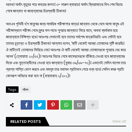
বরযখ। অর্থাৎ মৃত্যুর পরে কবরের জগত। ৩- দারুল ক্বারার। অর্থাৎ ক্বিয়ামতের দিন শেষ বিচার
শেষে জান্নাত বা জাহান্নামের চিরস্থায়ী ঠিকানা।
অতএব পৃথিবী হ’ল মানুষের জন্য সাময়িক পরীক্ষাগার মাত্র। জান্নাত থেকে নেমে আসা মানুষ এই
পরীক্ষাস্থলে পরীক্ষা শেষে সুন্দর ফল লাভে পুনরায় জান্নাতে ফিরে যাবে, অথবা ব্যর্থকাম হয়ে
জাহান্নামে নিক্ষিপ্ত হবে। অতঃপর সেখানেই হবে তাদের সর্বশেষ যাত্রাবিরতি এবং সেটাই হবে
তাদের চূড়ান্ত ও চিরস্থায়ী ঠিকানা। আল্লাহ বলেন, ‘মাটি থেকেই আমরা তোমাদের সৃষ্টি করেছি।
ঐ মাটিতেই তোমাদের ফিরিয়ে নেব। অতঃপর ঐ মাটি থেকেই আমরা তোমাদেরকে পুনরায় বের করে
আনব’ (ত্বোয়াহা ২০/৫৫)। অতঃপর বিচার শেষে কাফেরদেরকে হাঁকিয়ে নেওয়া হবে জাহান্নামের
দিকে এবং মুত্তাক্বীদের নেওয়া হবে জান্নাতে (যুমার ৩৯/৬৯-৭৩)। এভাবেই সেদিন যালেম তার
প্রাপ্য শাস্তি ভোগ করবে এবং মযলূম তার যথাযথ প্রতিদান পেয়ে ধন্য হবে। সেদিন কারু প্রতি
কোনরূপ অবিচার করা হবে না (বাক্বারাহ ২/২৮১)।
Tags
পরীক্ষা
RELATED POSTS
View all