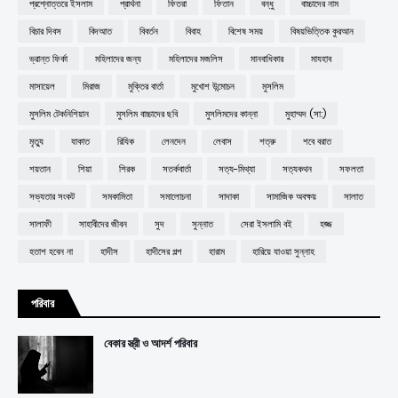
প্রশ্নোত্তরে ইসলাম
প্রার্থনা
ফিতরা
ফিতান
বন্ধু
বাচ্চাদের নাম
বিচার দিবস
বিদআত
বিবর্তন
বিবাহ
বিশেষ সময়
বিষয়ভিত্তিক কুরআন
ভ্রান্ত ফির্কা
মহিলাদের জন্য
মহিলাদের মজলিস
মানবাধিকার
মাযহাব
মাসায়েল
মিরাজ
মুক্তির বার্তা
মুখোশ উন্মোচন
মুসলিম
মুসলিম টেকনিশিয়ান
মুসলিম বাচ্চাদের ছবি
মুসলিমদের কান্না
মুহাম্মদ (সা:)
মৃত্যু
যাকাত
রিযিক
লেনদেন
লেবাস
শত্রু
শবে বরাত
শয়তান
শিয়া
শিরক
সতর্কবার্তা
সত্য-মিথ্যা
সত্যকথন
সফলতা
সভ্যতার সংকট
সমকামিতা
সমালোচনা
সাদাকা
সামাজিক অবক্ষয়
সালাত
সালাফী
সাহাবীদের জীবন
সুদ
সুন্নাত
সেরা ইসলামি বই
হজ্জ
হতাশ হবেন না
হাদীস
হাদীসের গল্প
হারাম
হারিয়ে যাওয়া সুন্নাহ
পরিবার
বেকার স্ত্রী ও আদর্শ পরিবার