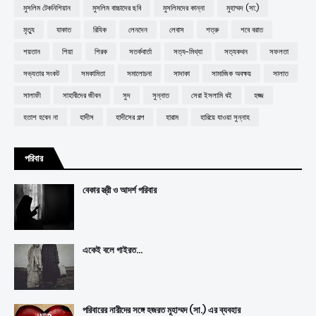
মুসলিম টেকনিশিয়ান
মুসলিম বাচ্চাদের ছবি
মুসলিমদের কান্না
মুহাম্মদ (সা:)
মৃত্যু
যাকাত
রিযিক
লেনদেন
লেবাস
শত্রু
শবে বরাত
শয়তান
শিয়া
শিরক
সতর্কবার্তা
সত্য-মিথ্যা
সত্যকথন
সফলতা
সভ্যতার সংকট
সমকামিতা
সমালোচনা
সাদাকা
সামাজিক অবক্ষয়
সালাত
সালাফী
সাহাবীদের জীবন
সুদ
সুন্নাত
সেরা ইসলামি বই
হজ্জ
হতাশ হবেন না
হাদীস
হাদীসের গল্প
হারাম
হারিয়ে যাওয়া সুন্নাহ
পরিবার
বেকার স্ত্রী ও আদর্শ পরিবার
একেই বলে গাইরত...
পরিবারের নারীদের সঙ্গে হজরত মুহাম্মদ (সা.) এর ব্যবহার