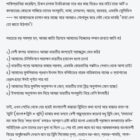
পাকিস্থানিরা করেছিল, চিকন চালাক ইনডিয়ানরা তার ধার কাছ দিয়েও যায় নাই। তারা আর্ট ও
কালচারের মোড়কে সাজিয়ে তাদের সংস্কৃতি, ভাষা, চালচলন, আচার, ব্যবহার, এমনকি ফেন্সিডিল
--- সব আমাদেরকে চালান করে যাচ্ছে আর আমরাও সোনামুখ করে সেটা খেয়ে ভাবছি "বাহ! বেশ
তো জাতে উঠলাম"।
সবচেয়ে বড় সমস্যা হল, আমরা জাতি হিসেবে আমাদের নিজেদের সম্মান রাখতে জানি না।
১) দেশী কাপড় থাকতেও আমরা ভারতীয় কাপড়েই স্বাচ্ছ্যন্দ বোধ করি।
২) আমাদের টেলিভিশনে সারাক্ষন ভারতীয় চ্যানেল গুলো চলে।
৩) ভারতীয় পন্যে আমাদের বাজার সয়লাব, এমনকি কোরবানির গরুটাও সেখান থেকে আসা চাই।
৪) আমাদের মুসলিমদের প্রধান উৎসব ঈদে বলিউডের নায়ক নায়িকাদের নামের ও ফ্যাশানের
ড্রেস ছাড়া ঈদই পূর্ণতা পায় না।
৫) আমাদের বিয়ে মুসলিম অনুসাশন না মেনে, ভারতীয় তথা হিন্দু অনুশাসন মেনে হচ্ছে।
৬) ইসলামের অনুশাসন বাদ দিয়ে আমরা ভারতীয় সংস্কৃতি নিয়ে বেশি উৎসাহী।
তাই, এখন পেটের থেকে বের হয়েই বাংলাদেশী বাচ্চারা হিন্দিতে কথা বলে। আর বাচ্চার বাবা-মা
‘বান্দি’ (বাংলা+হিন্দি = বান্দি) ভাষায় কথা বলতে বেশী সাছন্দ্যবোধ করেন। শুধু হিন্দি কেন, ‘দাদাদের’
মত নাক দিয়ে 'শুদ্ধ বাংলা' বলারও আপ্রাণ চেষ্টা করি। বাংলা একাডেমী প্রাঙ্গনে কলকাতার কবি-
সাহিত্যিক এসে তাদের চরণ ধুলা না দিলে ২১ শের বই মেলা জমে না। আর আজকালকার বাংলাদেশী
বিয়ের অনুষ্ঠানগুলি দেখলে মনে হয় হিন্দি সিনেমার দৃশ্য, যেখানে বর-কনে, শ্বশুর-শাশুড়ি, শালা-