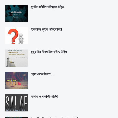
মুসলিম মনীষীদের বিখ্যাত উক্তি
ইসলামিক কুইজ প্রতিযোগিতা
মৃত্যু নিয়ে ইসলামিক বাণী ও উক্তি
প্রেম থেকে ফিরতে....
সালাফ ও সালাফী পরিচিতি