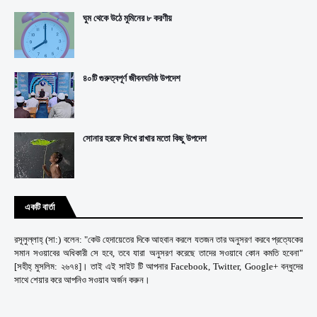
ঘুম থেকে উঠে মুমিনের ৮ করণীয়
৪০টি গুরুত্বপূর্ণ জীবনঘনিষ্ঠ উপদেশ
সোনার হরফে লিখে রাখার মতো কিছু উপদেশ
একটি বার্তা
রসূলুল্লাহ্ (সা:) বলেন: "কেউ হেদায়েতের দিকে আহবান করলে যতজন তার অনুসরণ করবে প্রত্যেকের
সমান সওয়াবের অধিকারী সে হবে, তবে যারা অনুসরণ করেছে তাদের সওয়াবে কোন কমতি হবেনা"
[সহীহ্ মুসলিম: ২৬৭৪]। তাই এই সাইট টি আপনার Facebook, Twitter, Google+ বন্ধুদের
সাথে শেয়ার করে আপনিও সওয়াব অর্জন করুন।