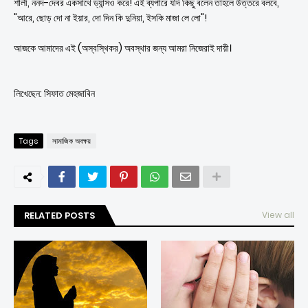
শালী, ননদ-দেবর একসাথে ড্যান্সও করে! এই ব্যপারে যদি কিছু বলেন তাহলে উত্তরে বলবে,
"আরে, ছোড় দো না ইয়ার, দো দিন কি দুনিয়া, ইসকি মাজা লে লো"!
আজকে আমাদের এই (অস্বস্থিকর) অবস্থার জন্য আমরা নিজেরাই দায়ী।
লিখেছেন: সিফাত মেহজাবিন
Tags
সামাজিক অবক্ষয়
RELATED POSTS
View all