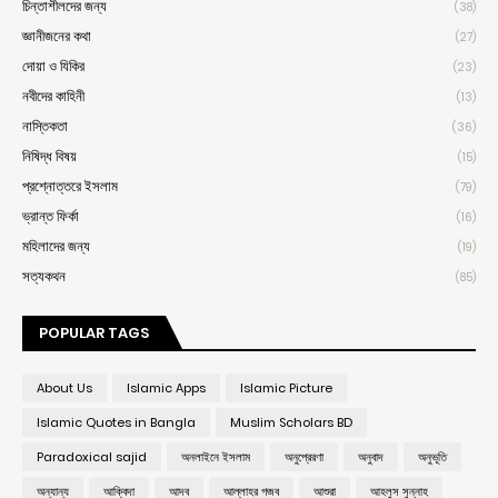
চিন্তাশীলদের জন্য
(38)
জ্ঞানীজনের কথা
(27)
দোয়া ও যিকির
(23)
নবীদের কাহিনী
(13)
নাস্তিকতা
(36)
নিষিদ্ধ বিষয়
(15)
প্রশ্নোত্তরে ইসলাম
(79)
ভ্রান্ত ফির্কা
(16)
মহিলাদের জন্য
(19)
সত্যকথন
(85)
POPULAR TAGS
About Us
Islamic Apps
Islamic Picture
Islamic Quotes in Bangla
Muslim Scholars BD
Paradoxical sajid
অনলাইনে ইসলাম
অনুপ্রেরণা
অনুবাদ
অনুভূতি
অন্যান্য
আক্বিদা
আদব
আল্লাহর গজব
আশুরা
আহলুস সুন্নাহ