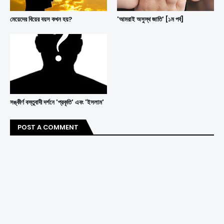
মেয়েদের বিয়ের বয়স কখন হয়?
'আমরাই অসুস্থ জাতি' [১ম পর্ব]
সঙ্কীর্ণ বস্তুবাদী দর্শনে 'প্রকৃতি' এবং 'ইসলাম'
POST A COMMENT