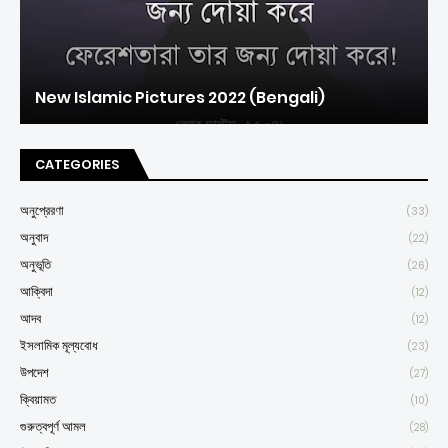
New Islamic Pictures 2022 (Bengali)
CATEGORIES
অনুপ্রেরণা
(33)
অনুবাদ
(22)
অনুভূতি
(26)
আক্বিদা
(12)
আদব
(12)
ইসলামিক মূল্যবোধ
(23)
উপদেশ
(27)
ক্বিয়ামত
(10)
গুরুত্বপূর্ণ আমল
(28)