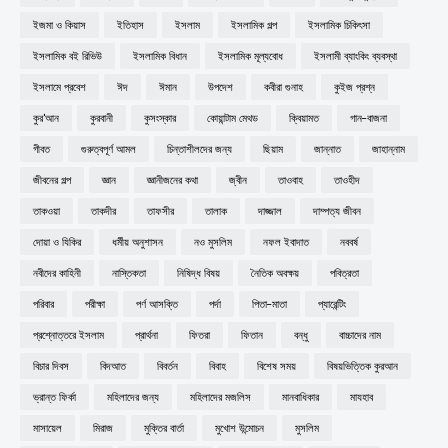
ইজমা ও কিয়াস
ইতিহাস
ইসলাম
ইসলামিক গল্প
ইসলামিক চিকিৎসা
ইসলামিক বই রিভিউ
ইসলামিক বিধান
ইসলামিক মূল্যবোধ
ইসলামী ব্যাংকিং ব্যবস্থা
ইসলামে প্রবেশ
ঈদ
ঈমান
উপদেশ
কবীরা গুনাহ
কুইজ প্রশ্ন
কুর'আন
কুরবানী
কুসংস্কার
কোয়ান্টাম মেথড
ক্বিয়ামত
গান-বাজনা
গীবত
গুরুত্বপূর্ণ আমল
চিন্তাশীলদের জন্য
ছিয়াম
জান্নাত
জাহান্নাম
জীবনের গল্প
জ্ঞান
জ্ঞানীজনের কথা
জ্বীন
তাওবাহ
তাওহীদ
তাকওয়া
তাকদীর
তাফসীর
তালাক
দাজ্জাল
দাম্পত্য জীবন
দোয়া ও যিকির
ধর্মীয় অনুশাসন
নও মুসলিম
নফল ইবাদাত
নববর্ষ
নবীদের কাহিনী
নাস্তিকতা
নিষিদ্ধ বিষয়
নৈতিক অবক্ষয়
পবিত্রতা
পরিবার
পরীক্ষা
পর্ণ আসক্তি
পর্দা
পিতা-মাতা
প্যারেন্টিং
প্রশ্নোত্তরে ইসলাম
প্রার্থনা
ফিতরা
ফিতান
বন্ধু
বাচ্চাদের নাম
বিচার দিবস
বিদআত
বিবর্তন
বিবাহ
বিশেষ সময়
বিষয়ভিত্তিক কুরআন
ভ্রান্ত ফির্কা
মহিলাদের জন্য
মহিলাদের মজলিস
মানবাধিকার
মাযহাব
মাসায়েল
মিরাজ
মুক্তির বার্তা
মুখোশ উন্মোচন
মুসলিম