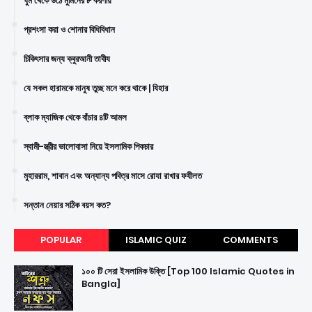
ঘুম থেকে উঠে মুমিনের ৮ করণীয়
প্রশংসা করা ও শোনার বিধিবিধান
চিকিৎসার জন্য ক্বুরআনী তাবীয
যে সকল হারামকে মানুষ তুচ্ছ মনে করে থাকে | যিহার
ব্লাক ম্যাজিক থেকে বাঁচার ৪টি আমল
স্বামী-স্ত্রীর ভালোবাসা নিয়ে ইসলামিক পিকচার
মুহাররাম, শাবান এবং অন্যান্য পবিত্র মাসে রোযা রাখার ফযীলত
সন্তান নেয়ার সঠিক বয়স কত?
POPULAR
ISLAMIC QUIZ
COMMENTS
১০০ টি সেরা ইসলামিক উক্তি [Top 100 Islamic Quotes in
Bangla]