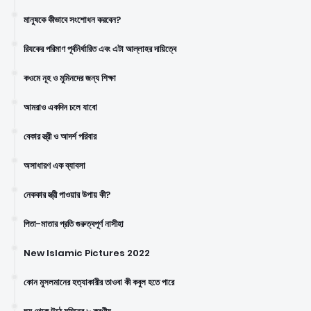
মানুষকে কীভাবে সংশোধন করবেন?
রিযকের পরিমাণ পূর্বনির্ধারিত এবং এটা আল্লাহর দায়িত্বে
কওমে নূহ ও মুমিনদের জন্য শিক্ষা
আমরাও একদিন চলে যাবো
বেকার স্ত্রী ও আদর্শ পরিবার
অসাধারণ এক ব্যাবসা
নেককার স্ত্রী পাওয়ার উপায় কী?
পিতা-মাতার প্রতি গুরুত্বপূর্ণ নাসীহা
New Islamic Pictures 2022
কোন মুসলমানের হত্যাকারীর তাওবা কী কবুল হতে পারে