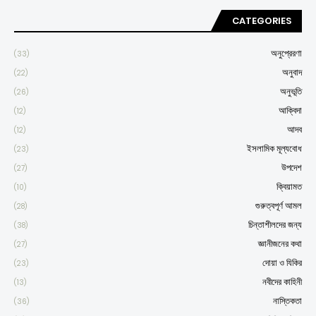
CATEGORIES
অনুপ্রেরণা
(33)
অনুবাদ
(22)
অনুভূতি
(26)
আক্বিদা
(12)
আদব
(12)
ইসলামিক মূল্যবোধ
(23)
উপদেশ
(27)
ক্বিয়ামত
(10)
গুরুত্বপূর্ণ আমল
(28)
চিন্তাশীলদের জন্য
(38)
জ্ঞানীজনের কথা
(27)
দোয়া ও যিকির
(23)
নবীদের কাহিনী
(13)
নাস্তিকতা
(36)