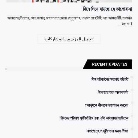
দিনে দিনে বাড়ছে যে ভালোবাসা
আলহামদুলিল্লাহ্‌, আসসালাতু আসসালাম আলা রসুলুল্লাহ, ওয়ালা আহলিহি ওয়া আসহাবিহি ওয়ামান
ওয়ালা । …
تحميل المزيد من المشاركات
RECENT UPDATES
লিঙ্গ পরিবর্তনের ভয়াবহ পরিণতি
ইসলাম মানে আত্মসমর্পণ
মানুষকে কীভাবে সংশোধন করবেন?
রিযকের পরিমাণ পূর্বনির্ধারিত এবং এটা আল্লাহর দায়িত্বে
কওমে নূহ ও মুমিনদের জন্য শিক্ষা