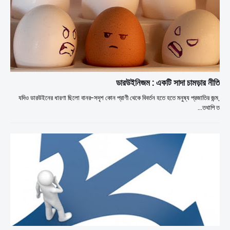
ডারউইনিজম : একটি সাদা চামড়ার নীতি
যদিও ডারউইনের ধারণা ছিলো বানর-সদৃশ কোন প্রাণী থেকে বিবর্তন হতে হতে মনুষ্য প্রজাতির জন্ম,
তথাপি ত…