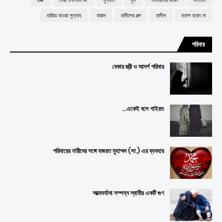
হজ্জ
সেরা ইসলামি বই
সুন্নাত
সুদ
সাহাবীদের জীবন
সালাফী
হারিয়ে যাওয়া সুন্নাহ
হারাম
হাদীসের গল্প
হাদীস
হতাশ হবেন না
পরিবার
বেকার স্ত্রী ও আদর্শ পরিবার
একেই বলে গাইরত...
পরিবারের নারীদের সঙ্গে হজরত মুহাম্মদ (সা.) এর ব্যবহার
আত্মমর্যাদা সম্পন্ন স্বামীর একটি গুণ