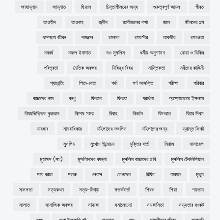
জাহান্নাম
জান্নাত
ছিয়াম
চিন্তাশীলদের জন্য
গুরুত্বপূর্ণ আমল
গীবত
তাওহীদ
তাওবাহ
জ্বীন
জ্ঞানীজনের কথা
জ্ঞান
জীবনের গল্প
দাম্পত্য জীবন
দাজ্জাল
তালাক
তাফসীর
তাকদীর
তাকওয়া
নববর্ষ
নফল ইবাদাত
নও মুসলিম
ধর্মীয় অনুশাসন
দোয়া ও যিকির
পবিত্রতা
নৈতিক অবক্ষয়
নিষিদ্ধ বিষয়
নাস্তিকতা
নবীদের কাহিনী
প্যারেন্টিং
পিতা-মাতা
পর্দা
পর্ণ আসক্তি
পরীক্ষা
পরিবার
বাচ্চাদের নাম
বন্ধু
ফিতান
ফিতরা
প্রার্থনা
প্রশ্নোত্তরে ইসলাম
বিষয়ভিত্তিক কুরআন
বিশেষ সময়
বিবাহ
বিবর্তন
বিদআত
বিচার দিবস
মাযহাব
মানবাধিকার
মহিলাদের মজলিস
মহিলাদের জন্য
ভ্রান্ত ফির্কা
মুসলিম
মুখোশ উন্মোচন
মুক্তির বার্তা
মিরাজ
মাসায়েল
মুহাম্মদ (সা:)
মুসলিমদের কান্না
মুসলিম বাচ্চাদের ছবি
মুসলিম টেকনিশিয়ান
শবে বরাত
শত্রু
লেবাস
লেনদেন
রিযিক
যাকাত
মৃত্যু
সফলতা
সত্যকথন
সত্য-মিথ্যা
সতর্কবার্তা
শিরক
শিয়া
শয়তান
সালাত
সামাজিক অবক্ষয়
সাদাকা
সমালোচনা
সমকামিতা
সভ্যতার সংকট