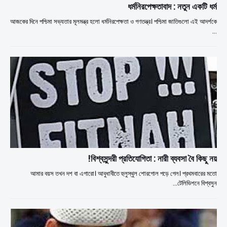
ধর্মনিরপেক্ষতাবাদ : নতুন একটি ধর্ম
আজকের দিনে পশ্চিমা সভ্যতার মূলমন্ত্র হলো ধর্মনিরপেক্ষতা ও গণতন্ত্র। পশ্চিমা জাতিগুলো এই আদর্শকে
…
বিশ্বসুন্দরী প্রতিযোগিতা : নারী ব্যবসা বৈ কিছু নয়!
আমার বয়স তখন দশ বা এগারো। আবুধাবীতে হুলুস্থুল শোরগোল পড়ে গেল। প্রথমবারের মতো
টেলিভিশনে বিশ্বসুন…