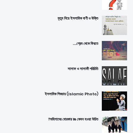
মৃত্যু নিয়ে ইসলামিক বাণী ও উক্তি
প্রেম থেকে ফিরতে....
সালাফ ও সালাফী পরিচিতি
ইসলামিক পিকচার (Islamic Photo)
মহিলাদের বোরকার রঙ কেমন হওয়া উচিত?