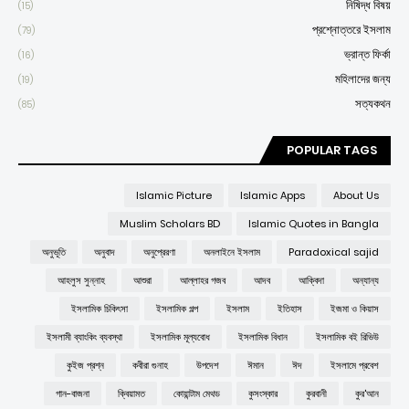
নিষিদ্ধ বিষয়
(15)
প্রশ্নোত্তরে ইসলাম
(79)
ভ্রান্ত ফির্কা
(16)
মহিলাদের জন্য
(19)
সত্যকথন
(85)
POPULAR TAGS
Islamic Picture
Islamic Apps
About Us
Muslim Scholars BD
Islamic Quotes in Bangla
অনুভূতি
অনুবাদ
অনুপ্রেরণা
অনলাইনে ইসলাম
Paradoxical sajid
আহলুস সুন্নাহ
আশুরা
আল্লাহর গজব
আদব
আক্বিদা
অন্যান্য
ইসলামিক চিকিৎসা
ইসলামিক গল্প
ইসলাম
ইতিহাস
ইজমা ও কিয়াস
ইসলামী ব্যাংকিং ব্যবস্থা
ইসলামিক মূল্যবোধ
ইসলামিক বিধান
ইসলামিক বই রিভিউ
কুইজ প্রশ্ন
কবীরা গুনাহ
উপদেশ
ঈমান
ঈদ
ইসলামে প্রবেশ
গান-বাজনা
ক্বিয়ামত
কোয়ান্টাম মেথড
কুসংস্কার
কুরবানী
কুর'আন