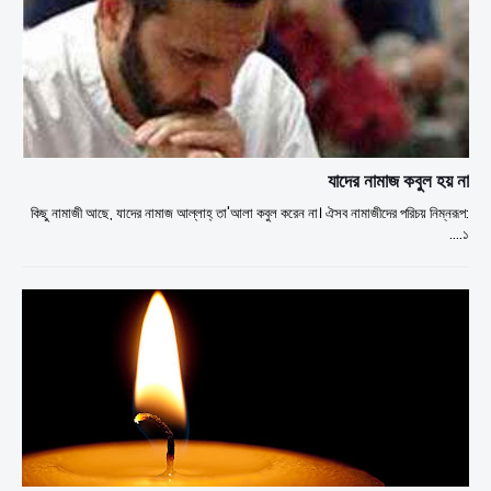
যাদের নামাজ কবুল হয় না
কিছু নামাজী আছে, যাদের নামাজ আল্লাহ্ তা'আলা কবুল করেন না। ঐসব নামাজীদের পরিচয় নিম্নরূপ:
১.…