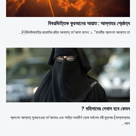
বিষয়ভিত্তিক কুরআনের আয়াত : আল্লাহর শ্রেষ্ঠত্ব
বিসমিল্লাহির রহমানির রহিম আল্লাহ্ তা'আলা বলেন: ১. "যাবতীয় প্রশংসা আল্লাহ তা…
মহিলাদের লেবাস হবে কেমন ?
প্রশংসা আল্লাহ্ সুবহানওয়া তা'আলার এবং শান্তি অবতীর্ণ হোক সর্বশেষ নবী মুহাম্মদ (সাল্লাল্লাহু
আল…