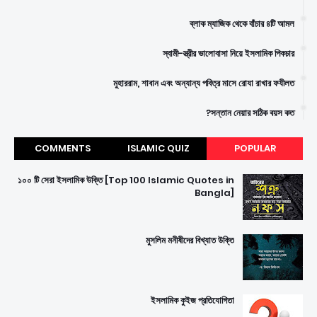
ব্লাক ম্যাজিক থেকে বাঁচার ৪টি আমল
স্বামী-স্ত্রীর ভালোবাসা নিয়ে ইসলামিক পিকচার
মুহাররাম, শাবান এবং অন্যান্য পবিত্র মাসে রোযা রাখার ফযীলত
সন্তান নেয়ার সঠিক বয়স কত?
COMMENTS
ISLAMIC QUIZ
POPULAR
১০০ টি সেরা ইসলামিক উক্তি [Top 100 Islamic Quotes in
Bangla]
মুসলিম মনীষীদের বিখ্যাত উক্তি
ইসলামিক কুইজ প্রতিযোগিতা