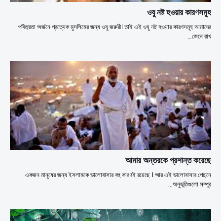
ওযু নষ্ট হওয়ার কারণসমূহ
পবিত্রতা অর্জনে প্রত্যেক মুসলিমের জন্য ওযু জরুরী। তাই এই ওযু নষ্ট হওয়ার কারণসমূহ আমাদের
জেনে রাখ…
আমার অন্তরকে প্রশান্ত করেছে
একজন মানুষের জন্য ইসলামকে ভালোবাসার বহু কারণই রয়েছে । আর এই ভালোবাসার পেছনে
অনুভূতিগুলো সম্পূর্…