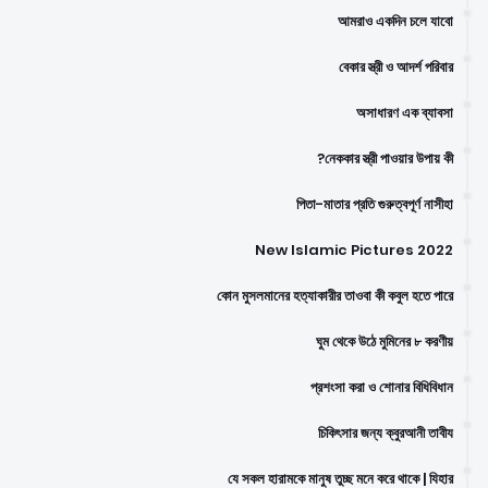
আমরাও একদিন চলে যাবো
বেকার স্ত্রী ও আদর্শ পরিবার
অসাধারণ এক ব্যাবসা
নেককার স্ত্রী পাওয়ার উপায় কী?
পিতা-মাতার প্রতি গুরুত্বপূর্ণ নাসীহা
New Islamic Pictures 2022
কোন মুসলমানের হত্যাকারীর তাওবা কী কবুল হতে পারে
ঘুম থেকে উঠে মুমিনের ৮ করণীয়
প্রশংসা করা ও শোনার বিধিবিধান
চিকিৎসার জন্য ক্বুরআনী তাবীয
যে সকল হারামকে মানুষ তুচ্ছ মনে করে থাকে | যিহার