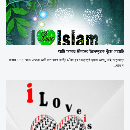
আমি আমার জীবনের উদ্দেশ্যকে খুঁজে পেয়েছি
সকাল ৮:৪০, অথচ এখনো আমি দাত ব্রাশ করছি। ৯ টায় খুব গুরুত্বপূর্ণ ক্লাস আছে, তাই তাড়াহুড়ো
করে না…