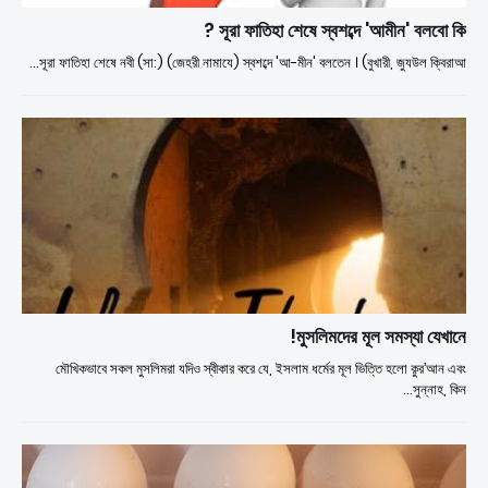
সূরা ফাতিহা শেষে স্বশব্দে 'আমীন' বলবো কি ?
সূরা ফাতিহা শেষে নবী (সা:) (জেহরী নামাযে) স্বশব্দে 'আ-মীন' বলতেন । (বুখারী, জুযউল ক্বিরাআ…
মুসলিমদের মূল সমস্যা যেখানে!
মৌখিকভাবে সকল মুসলিমরা যদিও স্বীকার করে যে, ইসলাম ধর্মের মূল ভিত্তি হলো ক়ুর’আন এবং
সুন্নাহ, কিন…