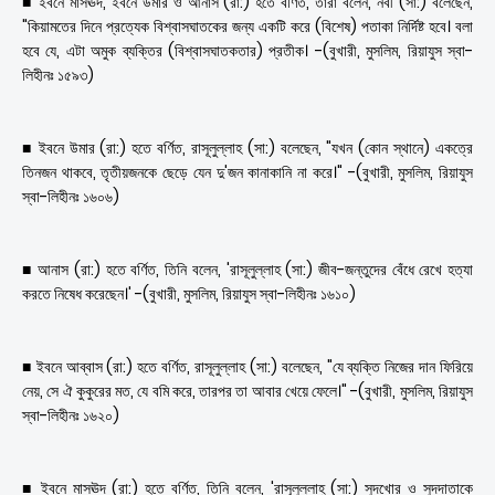
■ ইবনে মাসঊদ, ইবনে উমার ও আনাস (রা:) হতে বর্ণিত, তাঁরা বলেন, নবী (সা:) বলেছেন,
"কিয়ামতের দিনে প্রত্যেক বিশ্বাসঘাতকের জন্য একটি করে (বিশেষ) পতাকা নির্দিষ্ট হবে। বলা
হবে যে, এটা অমুক ব্যক্তির (বিশ্বাসঘাতকতার) প্রতীক। -(বুখারী, মুসলিম, রিয়াযুস স্বা-
লিহীনঃ ১৫৯৩)
■ ইবনে উমার (রা:) হতে বর্ণিত, রাসূলুল্লাহ (সা:) বলেছেন, "যখন (কোন স্থানে) একত্রে
তিনজন থাকবে, তৃতীয়জনকে ছেড়ে যেন দু'জন কানাকানি না করে।" -(বুখারী, মুসলিম, রিয়াযুস
স্বা-লিহীনঃ ১৬০৬)
■ আনাস (রা:) হতে বর্ণিত, তিনি বলেন, 'রাসূলুল্লাহ (সা:) জীব-জন্তুদের বেঁধে রেখে হত্যা
করতে নিষেধ করেছেন।' -(বুখারী, মুসলিম, রিয়াযুস স্বা-লিহীনঃ ১৬১০)
■ ইবনে আব্বাস (রা:) হতে বর্ণিত, রাসূলুল্লাহ (সা:) বলেছেন, "যে ব্যক্তি নিজের দান ফিরিয়ে
নেয়, সে ঐ কুকুরের মত, যে বমি করে, তারপর তা আবার খেয়ে ফেলে।" -(বুখারী, মুসলিম, রিয়াযুস
স্বা-লিহীনঃ ১৬২০)
■ ইবনে মাসঊদ (রা:) হতে বর্ণিত, তিনি বলেন, 'রাসূলুল্লাহ্ (সা:) সুদখোর ও সুদদাতাকে