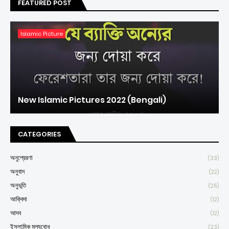
FEATURED POST
Islamic Picture
New Islamic Pictures 2022 (Bengali)
CATEGORIES
অনুপ্রেরণা
(33)
অনুবাদ
(22)
অনুভূতি
(26)
আক্বিদা
(12)
আদব
(12)
ইসলামিক মূল্যবোধ
(23)