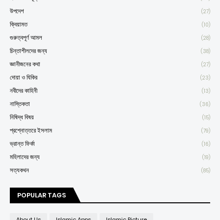
উপদেশ
(27)
ক্বিয়ামত
(10)
গুরুত্বপূর্ণ আমল
(28)
চিন্তাশীলদের জন্য
(38)
জ্ঞানীজনের কথা
(27)
দোয়া ও যিকির
(23)
নবীদের কাহিনী
(13)
নাস্তিকতা
(36)
নিষিদ্ধ বিষয়
(15)
প্রশ্নোত্তরে ইসলাম
(79)
ভ্রান্ত ফির্কা
(16)
মহিলাদের জন্য
(19)
সত্যকথন
(85)
POPULAR TAGS
About Us
Islamic Apps
Islamic Picture