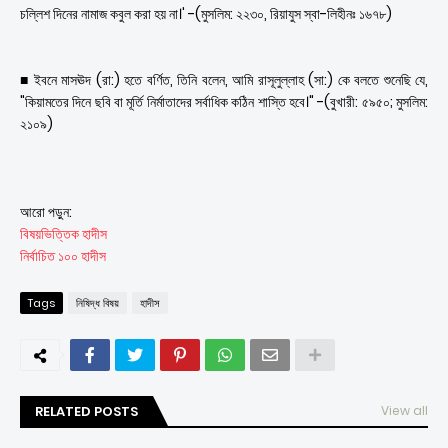
চল্লিশ দিনের নামাজ কবুল করা হয় না।' -(মুসলিম: ২২৩০, রিয়াযুস স্বা-লিহীনঃ ১৬৭৮)
■ ইবনে মাসঊদ (রা:) হতে বর্ণিত, তিনি বলেন, আমি রাসূলুল্লাহ (সা:) কে বলতে শুনেছি যে,
"কিয়ামতের দিনে ছবি বা মূর্তি নির্মাতাদের সর্বাধিক কঠিন শাস্তি হবে।" -(বুখারী: ৫৯৫০; মুসলিম:
২১০৯)
আরো পড়ুন:
বিষয়ভিত্তিক হাদীস
নির্বাচিত ১০০ হাদীস
Tags
নিষিদ্ধ বিষয়
হাদীস
RELATED POSTS
View all