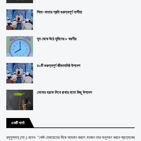
পিতা-মাতার প্রতি গুরুত্বপূর্ণ নাসীহা
ঘুম থেকে উঠে মুমিনের ৮ করণীয়
৪০টি গুরুত্বপূর্ণ জীবনঘনিষ্ঠ উপদেশ
সোনার হরফে লিখে রাখার মতো কিছু উপদেশ
একটি বার্তা
রসূলুল্লাহ্ (সা:) বলেন: "কেউ হেদায়েতের দিকে আহবান করলে যতজন তার অনুসরণ করবে প্রত্যেকের