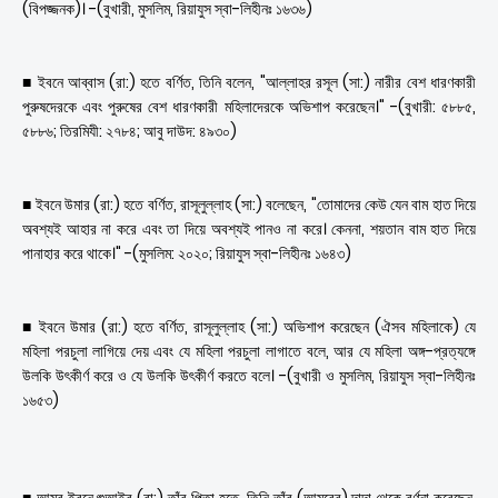
(বিপজ্জনক)। -(বুখারী, মুসলিম, রিয়াযুস স্বা-লিহীনঃ ১৬৩৬)
■ ইবনে আব্বাস (রা:) হতে বর্ণিত, তিনি বলেন, "আল্লাহর রসূল (সা:) নারীর বেশ ধারণকারী
পুরুষদেরকে এবং পুরুষের বেশ ধারণকারী মহিলাদেরকে অভিশাপ করেছেন।" -(বুখারী: ৫৮৮৫,
৫৮৮৬; তিরমিযী: ২৭৮৪; আবু দাউদ: ৪৯৩০)
■ ইবনে উমার (রা:) হতে বর্ণিত, রাসূলুল্লাহ (সা:) বলেছেন, "তোমাদের কেউ যেন বাম হাত দিয়ে
অবশ্যই আহার না করে এবং তা দিয়ে অবশ্যই পানও না করে। কেননা, শয়তান বাম হাত দিয়ে
পানাহার করে থাকে।" -(মুসলিম: ২০২০; রিয়াযুস স্বা-লিহীনঃ ১৬৪৩)
■ ইবনে উমার (রা:) হতে বর্ণিত, রাসূলুল্লাহ (সা:) অভিশাপ করেছেন (ঐসব মহিলাকে) যে
মহিলা পরচুলা লাগিয়ে দেয় এবং যে মহিলা পরচুলা লাগাতে বলে, আর যে মহিলা অঙ্গ-প্রত্যঙ্গে
উলকি উৎকীর্ণ করে ও যে উলকি উৎকীর্ণ করতে বলে। -(বুখারী ও মুসলিম, রিয়াযুস স্বা-লিহীনঃ
১৬৫৩)