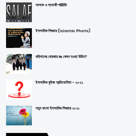
সালাফ ও সালাফী পরিচিতি
ইসলামিক পিকচার (Islamic Photo)
মহিলাদের বোরকার রঙ কেমন হওয়া উচিত?
ইসলামিক কুইজ প্রতিযোগিতা - ২০২২
নতুন বাংলা ইসলামিক পিকচার ২০২১