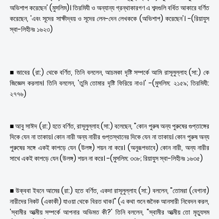
অভিশাপ করেছেন' (মুসলিম)। তিরমিযী ও অন্যান্য গ্রন্থাকারগণ এ শব্দগুলি বর্ধিত আকারে বর্ণিত
করেছেন, 'এবং সূদের সাক্ষীদ্বয় ও সূদের লেন-দেন লেখককে (অভিশাপ) করেছেন'। -(রিয়াযুস
স্বা-লিহীনঃ ১৬২৩)
■ জাবের (রা:) থেকে বর্ণিত, তিনি বললেন, আচমকা দৃষ্টি সম্পর্কে আমি রাসূলুল্লাহ (সা:) কে
জিজ্ঞেস করলাম। তিনি বললেন, 'তুমি তোমার দৃষ্টি ফিরিয়ে নাও।' -(মুসলিম: ২১৫৯; তিরমিযী:
২৭৭৬)
■ আবু সাঈদ (রা:) হতে বর্ণিত, রাসূলুল্লাহ (সা:) বলেছেন, "কোন পুরুষ অন্য পুরুষের গুপ্তাঙ্গের
দিকে যেন না তাকায়। কোন নারী অন্য নারীর গুপ্তস্থানের দিকে যেন না তাকায়। কোন পুরুষ অন্য
পুরুষের সঙ্গে একই কাপড়ে যেন (উলঙ্গ) শয়ন না করে। (অনুরূপভাবে) কোন নারী, অন্য নারীর
সাথে একই কাপড়ে যেন (উলঙ্গ) শয়ন না করে। -(মুসলিম: ৩৩৮; রিয়াযুস স্বা-লিহীনঃ ১৬৩৫)
■ উক্ববা ইবনে আমের (রা:) হতে বর্ণিত, একদা রাসূলুল্লাহ (সা:) বললেন, "তোমরা (বেগানা)
নারীদের নিকট (একাকী) যাওয়া থেকে বিরত থাক।" (এ কথা শুনে জনৈক আনসারী নিবেদন করল,
'স্বামীর আত্মীয় সম্পর্কে আপনার অভিমত কী?' তিনি বললেন, "স্বামীর আত্মীয় তো মৃত্যুসম