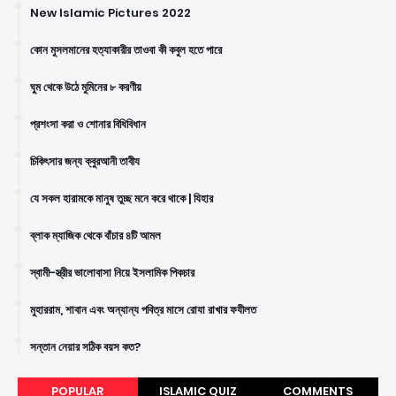
New Islamic Pictures 2022
কোন মুসলমানের হত্যাকারীর তাওবা কী কবুল হতে পারে
ঘুম থেকে উঠে মুমিনের ৮ করণীয়
প্রশংসা করা ও শোনার বিধিবিধান
চিকিৎসার জন্য ক্বুরআনী তাবীয
যে সকল হারামকে মানুষ তুচ্ছ মনে করে থাকে | যিহার
ব্লাক ম্যাজিক থেকে বাঁচার ৪টি আমল
স্বামী-স্ত্রীর ভালোবাসা নিয়ে ইসলামিক পিকচার
মুহাররাম, শাবান এবং অন্যান্য পবিত্র মাসে রোযা রাখার ফযীলত
সন্তান নেয়ার সঠিক বয়স কত?
POPULAR
ISLAMIC QUIZ
COMMENTS