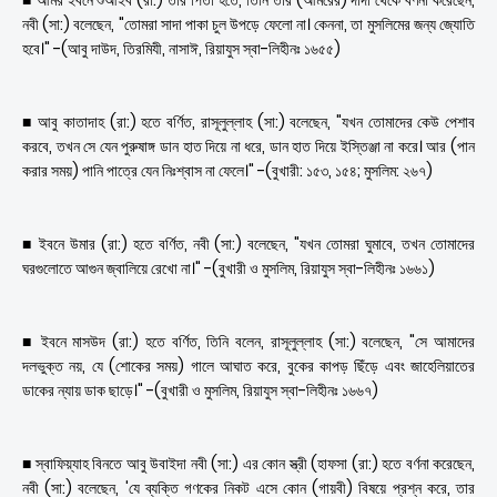
■ আমর ইবনে শুআইব (রা:) তাঁর পিতা হতে, তিনি তাঁর (আমরের) দাদা থেকে বর্ণনা করেছেন,
নবী (সা:) বলেছেন, "তোমরা সাদা পাকা চুল উপড়ে ফেলো না। কেননা, তা মুসলিমের জন্য জ্যোতি
হবে।" -(আবু দাউদ, তিরমিযী, নাসাঈ, রিয়াযুস স্বা-লিহীনঃ ১৬৫৫)
■ আবু কাতাদাহ (রা:) হতে বর্ণিত, রাসূলুল্লাহ (সা:) বলেছেন, "যখন তোমাদের কেউ পেশাব
করবে, তখন সে যেন পুরুষাঙ্গ ডান হাত দিয়ে না ধরে, ডান হাত দিয়ে ইস্তিঞ্জা না করে। আর (পান
করার সময়) পানি পাত্রে যেন নিঃশ্বাস না ফেলে।" -(বুখারী: ১৫৩, ১৫৪; মুসলিম: ২৬৭)
■ ইবনে উমার (রা:) হতে বর্ণিত, নবী (সা:) বলেছেন, "যখন তোমরা ঘুমাবে, তখন তোমাদের
ঘরগুলোতে আগুন জ্বালিয়ে রেখো না।" -(বুখারী ও মুসলিম, রিয়াযুস স্বা-লিহীনঃ ১৬৬১)
■ ইবনে মাসউদ (রা:) হতে বর্ণিত, তিনি বলেন, রাসূলুল্লাহ (সা:) বলেছেন, "সে আমাদের
দলভুক্ত নয়, যে (শোকের সময়) গালে আঘাত করে, বুকের কাপড় ছিঁড়ে এবং জাহেলিয়াতের
ডাকের ন্যায় ডাক ছাড়ে।" -(বুখারী ও মুসলিম, রিয়াযুস স্বা-লিহীনঃ ১৬৬৭)
■ স্বাফিয়্যাহ বিনতে আবু উবাইদা নবী (সা:) এর কোন স্ত্রী (হাফসা (রা:) হতে বর্ণনা করেছেন,
নবী (সা:) বলেছেন, 'যে ব্যক্তি গণকের নিকট এসে কোন (গায়বী) বিষয়ে প্রশ্ন করে, তার