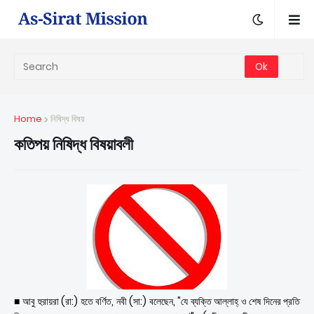
Home
নিষিদ্ধ বিষয়
কতিপয় নিষিদ্ধ বিষয়াবলী
■ আবু হুরায়রা (রা:) হতে বর্ণিত, নবী (সা:) বলেছেন, "যে ব্যক্তি আল্লাহ্ ও শেষ দিনের প্রতি