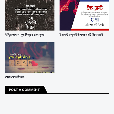
ইস্তিহলাল – সূক্ষ্ম কিন্তু ভয়াবহ কুফর
ইনসেস্ট : প্রগতিশীলদের একটি নিরব ব্যাধি
প্রেম থেকে ফিরতে....
POST A COMMENT