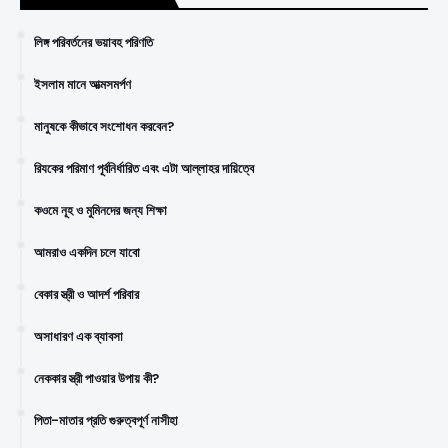
লিঙ্গ পরিবর্তনের ভয়াবহ পরিণতি
ইসলাম মানে আত্মসমর্পণ
মানুষকে কীভাবে সংশোধন করবেন?
রিযকের পরিমাণ পূর্বনির্ধারিত এবং এটা আল্লাহর দায়িত্বে
কওমে নূহ ও মুমিনদের জন্য শিক্ষা
আমরাও একদিন চলে যাবো
বেকার স্ত্রী ও আদর্শ পরিবার
অসাধারণ এক ব্যাবসা
নেককার স্ত্রী পাওয়ার উপায় কী?
পিতা-মাতার প্রতি গুরুত্বপূর্ণ নাসীহা