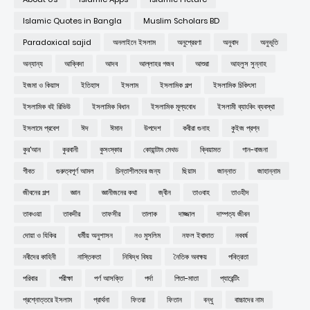
Islamic Quotes in Bangla
Muslim Scholars BD
Paradoxical sajid
অনলাইনে ইসলাম
অনুপ্রেরণা
অনুবাদ
অনুভূতি
অন্যান্য
আক্বিদা
আদব
আল্লাহর গজব
আশুরা
আহলুস সুন্নাহ
ইজমা ও কিয়াস
ইতিহাস
ইসলাম
ইসলামিক গল্প
ইসলামিক চিকিৎসা
ইসলামিক বই রিভিউ
ইসলামিক বিধান
ইসলামিক মূল্যবোধ
ইসলামী ব্যাংকিং ব্যবস্থা
ইসলামে প্রবেশ
ঈদ
ঈমান
উপদেশ
কবীরা গুনাহ
কুইজ প্রশ্ন
কুর'আন
কুরবানী
কুসংস্কার
কোয়ান্টাম মেথড
ক্বিয়ামত
গান-বাজনা
গীবত
গুরুত্বপূর্ণ আমল
চিন্তাশীলদের জন্য
ছিয়াম
জান্নাত
জাহান্নাম
জীবনের গল্প
জ্ঞান
জ্ঞানীজনের কথা
জ্বীন
তাওবাহ
তাওহীদ
তাকওয়া
তাকদীর
তাফসীর
তালাক
দাজ্জাল
দাম্পত্য জীবন
দোয়া ও যিকির
ধর্মীয় অনুশাসন
নও মুসলিম
নফল ইবাদাত
নববর্ষ
নবীদের কাহিনী
নাস্তিকতা
নিষিদ্ধ বিষয়
নৈতিক অবক্ষয়
পবিত্রতা
পরিবার
পরীক্ষা
পর্ণ আসক্তি
পর্দা
পিতা-মাতা
প্যারেন্টিং
প্রশ্নোত্তরে ইসলাম
প্রার্থনা
ফিতরা
ফিতান
বন্ধু
বাচ্চাদের নাম