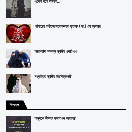
একেই বলে গাইরত...
পরিবারের নারীদের সঙ্গে হজরত মুহাম্মদ (সা.) এর ব্যবহার
আত্মমর্যাদা সম্পন্ন স্বামীর একটি গুণ
মধ্যবিত্ত স্বামীর উচ্চবিত্ত স্ত্রী
উপদেশ
মানুষকে কীভাবে সংশোধন করবেন?