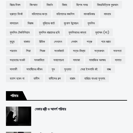
বিচার দিবস
বিদআত
বিবর্তন
বিবাহ
বিশেষ সময়
বিষয়ভিত্তিক কুরআন
ভ্রান্ত ফির্কা
মহিলাদের জন্য
মহিলাদের মজলিস
মানবাধিকার
মাযহাব
মাসায়েল
মিরাজ
মুক্তির বার্তা
মুখোশ উন্মোচন
মুসলিম
মুসলিম টেকনিশিয়ান
মুসলিম বাচ্চাদের ছবি
মুসলিমদের কান্না
মুহাম্মদ (সা:)
মৃত্যু
যাকাত
রিযিক
লেনদেন
লেবাস
শত্রু
শবে বরাত
শয়তান
শিয়া
শিরক
সতর্কবার্তা
সত্য-মিথ্যা
সত্যকথন
সফলতা
সভ্যতার সংকট
সমকামিতা
সমালোচনা
সাদাকা
সামাজিক অবক্ষয়
সালাত
সালাফী
সাহাবীদের জীবন
সুদ
সুন্নাত
সেরা ইসলামি বই
হজ্জ
হতাশ হবেন না
হাদীস
হাদীসের গল্প
হারাম
হারিয়ে যাওয়া সুন্নাহ
পরিবার
বেকার স্ত্রী ও আদর্শ পরিবার