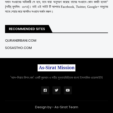
সমান সওয়াবের অধিকারী সে হবে, তবে যারা অনুসরণ করেছে তাদের সওয়াবে কোন কমতি হবেনা"
[সহীহ্ মুসলিম: ২৬৭৪]। তাই এই সাইট টি আপনার Facebook, Twitter, Google+ বন্ধুদের
সাথে শেয়ার করে আপনিও সওয়াব অর্জন করুন।
RECOMMENDED SITES
QURANERBANI.COM
SOSASTHO.COM
'আস-সিরাত মিশন.কম' একটি কুরআন ও সহীহ সুন্নাহভিত্তিক বাংলা ইসলামিক ওয়েবসাইট।
Design by -
As-Sirat Team