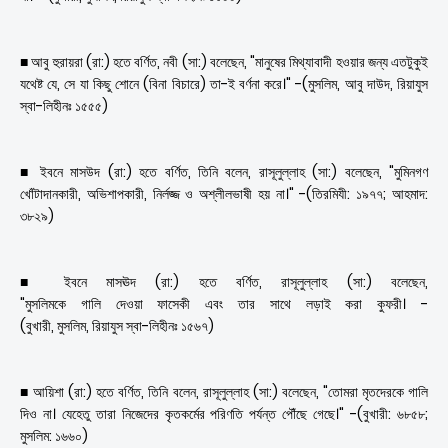
■ আবু হুরায়রা (রা:) হতে বর্ণিত, নবী (সা:) বলেছেন, "মানুষের মিথ্যাবাদী হওয়ার জন্য এতটুকুই
যথেষ্ট যে, সে যা কিছু শোনে (বিনা বিচারে) তা-ই বর্ণনা করে।" -(মুসলিম, আবু দাউদ, রিয়াযুস
স্বা-লিহীনঃ ১৫৫৫)
■ ইবনে মাসউদ (রা:) হতে বর্ণিত, তিনি বলেন, রাসূলুল্লাহ (সা:) বলেছেন, "মুমিনগণ
খোঁটাদানকারী, অভিশাপকারী, নির্লজ্জ ও অশ্লীলভাষী হয় না।" -(তিরমিযী: ১৯৭৭; আহমাদ:
৩৮২৯)
■ ইবনে মাসঊদ (রা:) হতে বর্ণিত, রাসূলুল্লাহ (সা:) বলেছেন,
"মুসলিমকে গালি দেওয়া ফাসেকী এবং তার সাথে লড়াই করা কুফরী। -
(বুখারী, মুসলিম, রিয়াযুস স্বা-লিহীনঃ ১৫৬৭)
■ আয়িশা (রা:) হতে বর্ণিত, তিনি বলেন, রাসূলুল্লাহ (সা:) বলেছেন, "তোমরা মৃতদেরকে গালি
দিও না। যেহেতু তারা নিজেদের কৃতকর্মের পরিণতি পর্যন্ত পৌঁছে গেছে।" -(বুখারী: ৬৮৫৮;
মুসলিম: ১৬৬০)