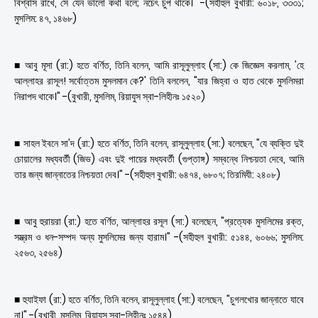
বিশ্বাস রাখে, সে যেন ভালো কথা বলে; নচেৎ চুপ থাকে।" -(সহীহুল বুখারী: ৬০১৮, ৩৩৩১;
মুসলিম: ৪৭, ১৪৬৮)
■ আবু মূসা (রা:) হতে বর্ণিত, তিনি বলেন, আমি রাসূলুল্লাহ (সা:) কে জিজ্ঞেস করলাম, 'হে
আল্লাহর রাসূল! সর্বোত্তম মুসলমান কে?' তিনি বললেন, "যার জিহ্বা ও হাত থেকে মুসলিমরা
নিরাপদ থাকে।" -(বুখারী, মুসলিম, রিয়াযুস স্বা-লিহীনঃ ১৫২০)
■ সাহল ইবনে সা'দ (রা:) হতে বর্ণিত, তিনি বলেন, রাসূলুল্লাহ (সা:) বলেছেন, "যে ব্যক্তি দুই
চোয়ালের মধ্যবর্তী (জিভ) এবং দুই পায়ের মধ্যবর্তী (গুপ্তাঙ্গ) সম্বন্ধে নিশ্চয়তা দেবে, আমি
তার জন্য জান্নাতের নিশ্চয়তা দেব।" -(সহীহুল বুখারী: ৬৪৭৪, ৬৮০৭; তিরমিযী: ২৪০৮)
■ আবু হুরায়রা (রা:) হতে বর্ণিত, আল্লাহর রসূল (সা:) বলেছেন, "প্রত্যেক মুসলিমের রক্ত,
সম্ভ্রম ও ধন-সম্পদ অন্য মুসলিমের জন্য হারাম।" -(সহীহুল বুখারী: ৫১৪৪, ৬০৬৬; মুসলিম:
২৫৬৩, ২৫৬৪)
■ হুযাইফা (রা:) হতে বর্ণিত, তিনি বলেন, রাসূলুল্লাহ (সা:) বলেছেন, "চুগলখোর জান্নাতে যাবে
না।" -(বুখারী, মুসলিম, রিয়াযুস স্বা-লিহীনঃ ১৫৪৪)