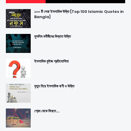
১০০ টি সেরা ইসলামিক উক্তি [Top 100 Islamic Quotes in
Bangla]
মুসলিম মনীষীদের বিখ্যাত উক্তি
ইসলামিক কুইজ প্রতিযোগিতা
মৃত্যু নিয়ে ইসলামিক বাণী ও উক্তি
প্রেম থেকে ফিরতে....