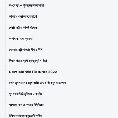
কওমে নূহ ও মুমিনদের জন্য শিক্ষা
আমরাও একদিন চলে যাবো
বেকার স্ত্রী ও আদর্শ পরিবার
অসাধারণ এক ব্যাবসা
নেককার স্ত্রী পাওয়ার উপায় কী?
পিতা-মাতার প্রতি গুরুত্বপূর্ণ নাসীহা
New Islamic Pictures 2022
কোন মুসলমানের হত্যাকারীর তাওবা কী কবুল হতে পারে
ঘুম থেকে উঠে মুমিনের ৮ করণীয়
প্রশংসা করা ও শোনার বিধিবিধান
চিকিৎসার জন্য ক্বুরআনী তাবীয