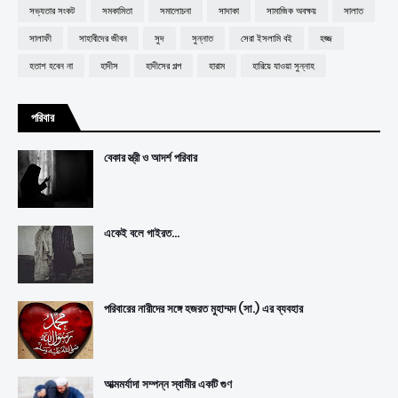
সভ্যতার সংকট
সমকামিতা
সমালোচনা
সাদাকা
সামাজিক অবক্ষয়
সালাত
সালাফী
সাহাবীদের জীবন
সুদ
সুন্নাত
সেরা ইসলামি বই
হজ্জ
হতাশ হবেন না
হাদীস
হাদীসের গল্প
হারাম
হারিয়ে যাওয়া সুন্নাহ
পরিবার
বেকার স্ত্রী ও আদর্শ পরিবার
একেই বলে গাইরত...
পরিবারের নারীদের সঙ্গে হজরত মুহাম্মদ (সা.) এর ব্যবহার
আত্মমর্যাদা সম্পন্ন স্বামীর একটি গুণ