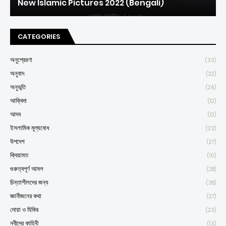
New Islamic Pictures 2022 (Bengali)
CATEGORIES
অনুপ্রেরণা
(33)
অনুবাদ
(22)
অনুভূতি
(26)
আক্বিদা
(12)
আদব
(12)
ইসলামিক মূল্যবোধ
(23)
উপদেশ
(27)
ক্বিয়ামত
(10)
গুরুত্বপূর্ণ আমল
(28)
চিন্তাশীলদের জন্য
(38)
জ্ঞানীজনের কথা
(27)
দোয়া ও যিকির
(23)
নবীদের কাহিনী
(13)