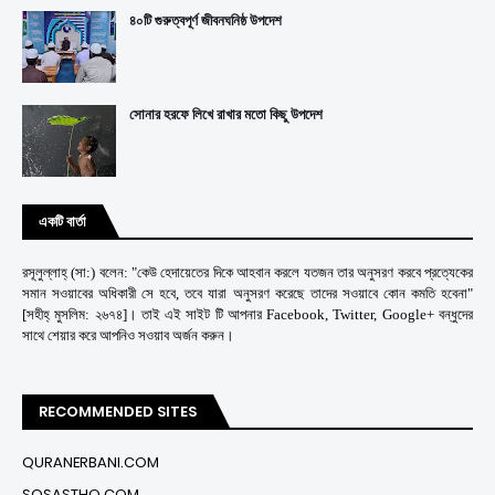
৪০টি গুরুত্বপূর্ণ জীবনঘনিষ্ঠ উপদেশ
সোনার হরফে লিখে রাখার মতো কিছু উপদেশ
একটি বার্তা
রসূলুল্লাহ্ (সা:) বলেন: "কেউ হেদায়েতের দিকে আহবান করলে যতজন তার অনুসরণ করবে প্রত্যেকের
সমান সওয়াবের অধিকারী সে হবে, তবে যারা অনুসরণ করেছে তাদের সওয়াবে কোন কমতি হবেনা"
[সহীহ্ মুসলিম: ২৬৭৪]। তাই এই সাইট টি আপনার Facebook, Twitter, Google+ বন্ধুদের
সাথে শেয়ার করে আপনিও সওয়াব অর্জন করুন।
RECOMMENDED SITES
QURANERBANI.COM
SOSASTHO.COM