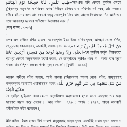
طِيبِ نَفْسٍ، فَأَنَا حَجِيجُهُ يَوْمَ الْقِيَامَةِ»‘সাবধান! যদি কোনো মুসলিম কোনো
চুক্তিবদ্ধ অমুসলিম নাগরিকের ওপর নিপীড়ন চালিয়ে তার অধিকার খর্ব করে, তার ক্ষমতার
বাইরে কষ্ট দেয় এবং তার কোনো বস্তু জোরপূর্বক নিয়ে যায়, তাহলে কিয়ামতের দিন আমি তার
পক্ষে আল্লাহর দরবারে অভিযোগ উত্থাপন করব।’
[আবূ দাঊদ : ৩০৫২]
.
অপর এক হাদীসে বর্ণিত হয়েছে, আবদুল্লাহ ইবন উমর রাদিয়াল্লাহু ‘আনহুমা থেকে বর্ণিত,
রাসূলুল্লাহ সাল্লাল্লাহু আলাইহি ওয়াসাল্লাম বলেন,«مَنْ قَتَلَ مُعَاهَدًا لَمْ يَرِحْ رَائِحَةَ
الجَنَّةِ، وَإِنَّ رِيحَهَا تُوجَدُ مِنْ مَسِيرَةِ أَرْبَعِينَ عَامًا»‘যে মুসলিম কর্তৃক নিরাপত্তা
প্রাপ্ত কোনো অমুসলিমকে হত্যা করবে, সে জান্নাতের ঘ্রাণও পাবে না। অথচ তার ঘ্রাণ
পাওয়া যায় চল্লিশ বছরের পথের দূরত্ব থেকে’। [বুখারী : ৩১৬৬]
.
আরেক হাদীসে বর্ণিত হয়েছে, আবী বাকরা রাদিয়াল্লাহু ‘আনহু থেকে বর্ণিত, রাসূলুল্লাহ
সাল্লাল্লাহু আলাইহি ওয়াসাল্লাম বলেন,«مَنْ قَتَلَ مُعَاهِدًا فِي غَيْرِ كُنْهِهِ حَرَّمَ اللَّهُ
عَلَيْهِ الْجَنَّةَ»
‘যে ব্যক্তি চুক্তিতে থাকা কোনো অমুসলিমকে অন্যায়ভাবে হত্যা করবে আল্লাহ তার জন্য
জান্নাত হারাম করে দেবেন’। [আবূ দাঊদ : ২৭৬০; নাসাঈ : ৪৭৪৭, শাইখ আলবানী
হাদীসটিকে সহীহ বলেছেন।]
.
ঐতিহাসিক বিদায় হজের দীর্ঘ ভাষণে রাসূলুল্লাহ সাল্লাল্লাহু আলাইহি ওয়াসাল্লাম সমাজ ও