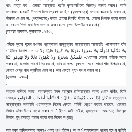
পথে যাত্রা কর। তোমরা আল্লাহর প্রতি কুফরকারীদের বিরুদ্ধে লড়াই করবে। আমি
তোমাদের কয়েকটি উপদেশ দিয়ে প্রেরণ করছি : (যুদ্ধক্ষেত্রে) তোমরা বাড়াবাড়ি করবে না,
ভীরুতা দেখাবে না, (শত্রুপক্ষের) কারো চেহারা বিকৃতি ঘটাবে না, কোনো শিশুকে হত্যা করবে
না, কোনো গির্জা জ্বালিয়ে দেবে না এবং কোনো বৃক্ষও উৎপাটন করবে না।’
[আবদুর রাযযাক, মুসান্নাফ : ৯৪৩০]
.
এদিকে মুতার যুদ্ধে রওনার প্রাক্কালে রাসূলুল্লাহ সাল্লাল্লাহু আলাইহি ওয়াসাল্লাম তাঁর
বাহিনীকে নির্দেশ দেন :« وَلاَ تَقْتُلُوا امْرَأَةً وَلاَ صَغِيرًا ضَرَعًا وَلاَ كَبِيرًا فَانِيًا وَلاَ
تَقْطَعُنَّ شَجَرَةً وَلاَ تَعْقِرُنَّ نَخْلاً وَلاَ تَهْدِمُوا بَيْتًا ».‘তোমরা কোনো নারীকে হত্যা
করবে না, অসহায় কোনো শিশুকেও না; আর না অক্ষম বৃদ্ধকে। আর কোনো গাছ উপড়াবে না,
কোনো খেজুর গাছ জ্বালিয়ে দেবে না। আর কোনো গৃহও ধ্বংস করবে না।’
[মুসলিম : ১৭৩১]
.
আরেক হাদীসে আছে, আবদুল্লাহ ইবন আব্বাস রাদিআল্লাহু আনহু থেকে বর্ণিত, তিনি
বলেন,« كَانَ إذَا بَعَثَ جُيُوشَهُ ، قَالَ : لاَ تَقْتُلُوا أَصْحَابَ الصَّوَامِعِ ».রাসূলুল্লাহ
সাল্লাল্লাহু আলাইহি ওয়াসাল্লাম নিজের কোনো বাহিনী প্রেরণ করলে বলতেন, ‘তোমরা
গির্জার অধিবাসীদের হত্যা করবে না।’ [ইবন আবী শাইবা, মুসান্নাফ : ৩৩৮০৪; কিতাবুল
জিহাদ, যুদ্ধক্ষেত্রে যাদের হত্যা করা নিষেধ অধ্যায়]
.
আবূ বকর রাদিআল্লাহু আনহুও একই পথে হাঁটেন। আপন খিলাফতকালে প্রথম যুদ্ধের বাহিনী