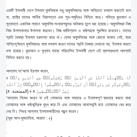
একটি ইসলামী দেশে ইসলাম মুসলিমকে শুধু অমুসলিমদের সঙ্গে শান্তিতে বসবাস করতেই বলে
না, রাষ্ট্রে তাদের সার্বিক নিরাপত্তা এবং সুখ-সমৃদ্ধিও নিশ্চিত করে। পবিত্র কুরআন ও
সুন্নাহতে একাধিক স্থানে অমুসলিম সংখ্যালঘুদের অধিকার তুলে ধরা হয়েছে। অমুসলিমরা নিজ
নিজ উপাসনালয়ে উপাসনা করবেন। নিজ ধর্মবিশ্বাস ও ধর্মালয়কে সুরক্ষিত রাখবেন। তাদের
প্রতি বৈষম্য ইসলাম বরদাশত করে না। যেসব অমুসলিমের সঙ্গে কোনো সংঘাত নেই, যারা
শান্তিপূর্ণভাবে মুসলিমদের সঙ্গে বসবাস করেন তাদের প্রতি বৈষম্য দেখানো নয়; ইনসাফ করতে
বলা হয়েছে। কুরআন ও সুন্নাহ দ্বারা পরিচালিত ইসলামী দেশে এই ব্যাপারগুলো অবশ্যই
নিশ্চিত করতে হয়।
.
আল্লাহ তা‘আলা ইরশাদ করেন,
﴿ لَّا يَنۡهَىٰكُمُ ٱللَّهُ عَنِ ٱلَّذِينَ لَمۡ يُقَٰتِلُوكُمۡ فِي ٱلدِّينِ وَلَمۡ
يُخۡرِجُوكُم مِّن دِيَٰرِكُمۡ أَن تَبَرُّوهُمۡ وَتُقۡسِطُوٓاْ إِلَيۡهِمۡۚ إِنَّ ٱللَّهَ
يُحِبُّ ٱلۡمُقۡسِطِينَ ٨ ﴾ [الممتحنة: ٨]
‘আল্লাহ নিষেধ করেন না ওই লোকদের সঙ্গে সদাচার ও ইনসাফপূর্ণ ব্যবহার করতে যারা
তোমাদের সঙ্গে ধর্মকেন্দ্রিক যুদ্ধ করে নি এবং তোমাদের আবাসভূমি হতে তোমাদের বের করে
দেয় নি। নিশ্চয় আল্লাহ ইনসাফকারীদের পছন্দ করেন।
{সূরা আল-মুমতাহিনা, আয়াত : ৮}
.