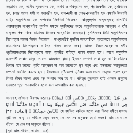
রাষ্ট্রের সব দিক ও বিভাগ সম্পর্কে দিক-নির্দেশনা দিয়েছেন। তিনি মাতা-পিতার হক, সন্তান-
সন্ততির হক, আত্মীয়-স্বজনদের হক, অনাথ ও দরিদ্রদের হক, প্রতিবেশীর হক, মুসাফিরের
হক, চলার পথের সঙ্গী বা পথচারীর হক, দাস-দাসী বা চাকর-চাকরানীর হক এমনকি ইসলামী
রাষ্ট্রে অমুসলিমের হক সম্পর্কেও নির্দেশনা দিয়েছেন। রাসূলুল্লাহ সাল্লাল্লাহু আলাইহি
ওয়াসাল্লাম সংখ্যাগরিষ্ঠ মুসলিম সমাজে মুসলিমদের কাছে অমুসলিমদেরকে আল্লাহ ও তাঁর
রাসূলের পক্ষ থেকে আমানত হিসেবে আখ্যায়িত করেছেন। মুসলিমদের তিনি অমুসলিমদের
নিরাপত্তা দানের নির্দেশ দিয়েছেন। সংখ্যাগরিষ্ঠ মুসলিম জনগোষ্ঠীকে প্রয়োজনে অমুসলিমদের
জান-মালের নিরাপত্তার দায়িত্ব পালন করতে হবে। তাদের ইজ্জত-আব্রু ও ধর্মীয়
প্রতিষ্ঠানগুলোর নিরাপত্তার জন্য প্রহরীর দায়িত্ব পালন করতে হবে। কারণ অমুসলিম
জনগোষ্ঠী তারাও মানুষ, তারাও আল্লাহর বান্দা। ইসলাম সম্পর্কে তারা ভুল বা বিভ্রান্তির
শিকার হলে তাদের প্রতি আক্রমণ না করে তাদেরকে মূল সত্য এবং ইসলামের মহানুভবতা
সম্পর্কে অবহিত করতে হবে। ইসলামের দৃষ্টিকোণে দুনিয়ায় অন্যায়ভাবে মানুষের প্রাণ হরণ
কিংবা জীবন নাশের চেয়ে বড় অপরাধ আর হয় না। পবিত্র কুরআনে তাই একজন মানুষের
হত্যাকে পুরো মানবজাতির হত্যা বলে আখ্যায়িত করা হয়েছে।
.
আল্লাহ তা‘আলা ইরশাদ করেন,﴿ مَن قَتَلَ نَفۡسَۢا بِغَيۡرِ نَفۡسٍ أَوۡ فَسَادٖ
فِي ٱلۡأَرۡضِ فَكَأَنَّمَا قَتَلَ ٱلنَّاسَ جَمِيعٗا وَمَنۡ أَحۡيَاهَا فَكَأَنَّمَآ أَحۡيَا
ٱلنَّاسَ جَمِيعٗاۚ ﴾ [المائ‍دة: ٣٢] ‘যে ব্যক্তি কাউকে হত্যা করা কিংবা যমীনে ফাসাদ
সৃষ্টি করা ছাড়া যে কাউকে হত্যা করল, সে যেন সব মানুষকে হত্যা করল। আর যে তাকে
বাঁচাল, সে যেন সব মানুষকে বাঁচাল’।
{সূরা আল-মায়িদা, আয়াত : ৩২}