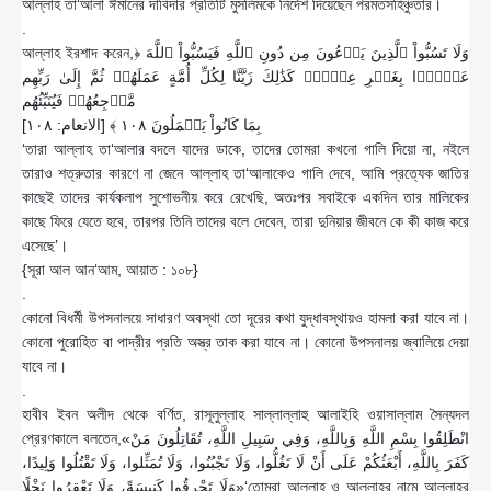
আল্লাহ তা‘আলা ঈমানের দাবিদার প্রতিটি মুসলিমকে নির্দেশ দিয়েছেন পরমতসহিঞ্চুতার।
.
আল্লাহ ইরশাদ করেন,﴿ وَلَا تَسُبُّواْ ٱلَّذِينَ يَدۡعُونَ مِن دُونِ ٱللَّهِ فَيَسُبُّواْ ٱللَّهَ
عَدۡوَۢا بِغَيۡرِ عِلۡمٖۗ كَذَٰلِكَ زَيَّنَّا لِكُلِّ أُمَّةٍ عَمَلَهُمۡ ثُمَّ إِلَىٰ رَبِّهِم
مَّرۡجِعُهُمۡ فَيُنَبِّئُهُم
بِمَا كَانُواْ يَعۡمَلُونَ ١٠٨ ﴾ [الانعام: ١٠٨]
‘তারা আল্লাহ তা‘আলার বদলে যাদের ডাকে, তাদের তোমরা কখনো গালি দিয়ো না, নইলে
তারাও শত্রুতার কারণে না জেনে আল্লাহ তা‘আলাকেও গালি দেবে, আমি প্রত্যেক জাতির
কাছেই তাদের কার্যকলাপ সুশোভনীয় করে রেখেছি, অতঃপর সবাইকে একদিন তার মালিকের
কাছে ফিরে যেতে হবে, তারপর তিনি তাদের বলে দেবেন, তারা দুনিয়ার জীবনে কে কী কাজ করে
এসেছে’।
{সূরা আল আন‘আম, আয়াত : ১০৮}
.
কোনো বিধর্মী উপসনালয়ে সাধারণ অবস্থা তো দূরের কথা যুদ্ধাবস্থায়ও হামলা করা যাবে না।
কোনো পুরোহিত বা পাদ্রীর প্রতি অস্ত্র তাক করা যাবে না। কোনো উপসনালয় জ্বালিয়ে দেয়া
যাবে না।
.
হাবীব ইবন অলীদ থেকে বর্ণিত, রাসূলুল্লাহ সাল্লাল্লাহু আলাইহি ওয়াসাল্লাম সৈন্যদল
প্রেরণকালে বলতেন,«انْطَلِقُوا بِسْمِ اللَّهِ وَبِاللَّهِ، وَفِي سَبِيلِ اللَّهِ، تُقَاتِلُونَ مَنْ
كَفَرَ بِاللَّهِ، أَبْعَثُكُمْ عَلَى أَنْ لَا تَغُلُّوا، وَلَا تَجْبُنُوا، وَلَا تُمَثِّلوا، وَلَا تَقْتُلُوا وَلِيدًا،
وَلَا تَحْرِقُوا كَنِيسَةً، وَلَا تَعْقِرُوا نَخْلًا»‘তোমরা আল্লাহ ও আল্লাহর নামে আল্লাহর