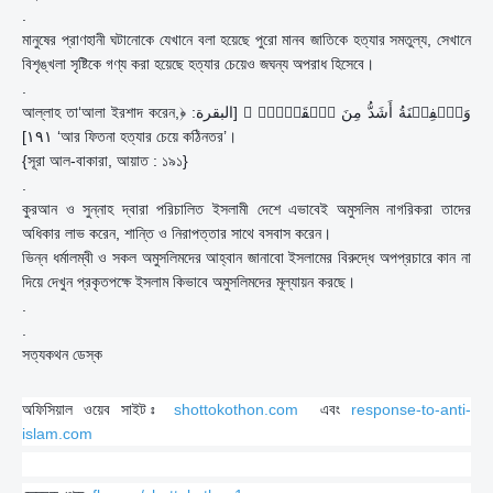
.
মানুষের প্রাণহানী ঘটানোকে যেখানে বলা হয়েছে পুরো মানব জাতিকে হত্যার সমতুল্য, সেখানে
বিশৃঙ্খলা সৃষ্টিকে গণ্য করা হয়েছে হত্যার চেয়েও জঘন্য অপরাধ হিসেবে।
.
আল্লাহ তা‘আলা ইরশাদ করেন,﴿ وَٱلۡفِتۡنَةُ أَشَدُّ مِنَ ٱلۡقَتۡلِۚ ﴾ [البقرة:
١٩١] ‘আর ফিতনা হত্যার চেয়ে কঠিনতর’।
{সূরা আল-বাকারা, আয়াত : ১৯১}
.
কুরআন ও সুন্নাহ দ্বারা পরিচালিত ইসলামী দেশে এভাবেই অমুসলিম নাগরিকরা তাদের
অধিকার লাভ করেন, শান্তি ও নিরাপত্তার সাথে বসবাস করেন।
ভিন্ন ধর্মালম্বী ও সকল অমুসলিমদের আহ্বান জানাবো ইসলামের বিরুদ্ধে অপপ্রচারে কান না
দিয়ে দেখুন প্রকৃতপক্ষে ইসলাম কিভাবে অমুসলিমদের মূল্যায়ন করছে।
.
.
সত্যকথন ডেস্ক
অফিসিয়াল ওয়েব সাইট ঃ
shottokothon.com
এবং
response-to-anti-
islam.com