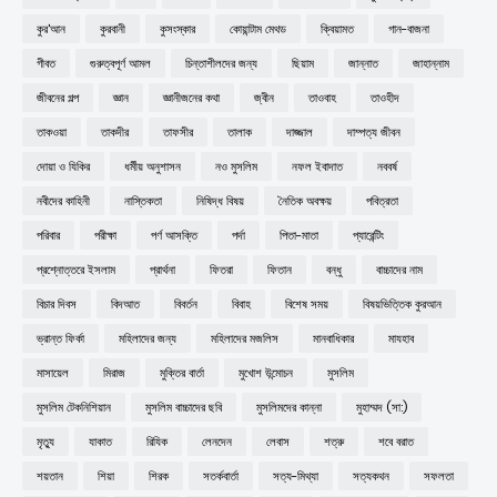
কুর'আন
কুরবানী
কুসংস্কার
কোয়ান্টাম মেথড
ক্বিয়ামত
গান-বাজনা
গীবত
গুরুত্বপূর্ণ আমল
চিন্তাশীলদের জন্য
ছিয়াম
জান্নাত
জাহান্নাম
জীবনের গল্প
জ্ঞান
জ্ঞানীজনের কথা
জ্বীন
তাওবাহ
তাওহীদ
তাকওয়া
তাকদীর
তাফসীর
তালাক
দাজ্জাল
দাম্পত্য জীবন
দোয়া ও যিকির
ধর্মীয় অনুশাসন
নও মুসলিম
নফল ইবাদাত
নববর্ষ
নবীদের কাহিনী
নাস্তিকতা
নিষিদ্ধ বিষয়
নৈতিক অবক্ষয়
পবিত্রতা
পরিবার
পরীক্ষা
পর্ণ আসক্তি
পর্দা
পিতা-মাতা
প্যারেন্টিং
প্রশ্নোত্তরে ইসলাম
প্রার্থনা
ফিতরা
ফিতান
বন্ধু
বাচ্চাদের নাম
বিচার দিবস
বিদআত
বিবর্তন
বিবাহ
বিশেষ সময়
বিষয়ভিত্তিক কুরআন
ভ্রান্ত ফির্কা
মহিলাদের জন্য
মহিলাদের মজলিস
মানবাধিকার
মাযহাব
মাসায়েল
মিরাজ
মুক্তির বার্তা
মুখোশ উন্মোচন
মুসলিম
মুসলিম টেকনিশিয়ান
মুসলিম বাচ্চাদের ছবি
মুসলিমদের কান্না
মুহাম্মদ (সা:)
মৃত্যু
যাকাত
রিযিক
লেনদেন
লেবাস
শত্রু
শবে বরাত
শয়তান
শিয়া
শিরক
সতর্কবার্তা
সত্য-মিথ্যা
সত্যকথন
সফলতা