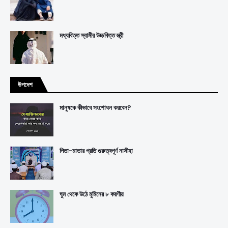
মধ্যবিত্ত স্বামীর উচ্চবিত্ত স্ত্রী
উপদেশ
মানুষকে কীভাবে সংশোধন করবেন?
পিতা-মাতার প্রতি গুরুত্বপূর্ণ নাসীহা
ঘুম থেকে উঠে মুমিনের ৮ করণীয়