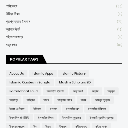
নাস্তিকতা
(36)
নিষিদ্ধ বিষয়
(15)
প্রশ্নোত্তরে ইসলাম
(79)
ভ্রান্ত ফির্কা
(16)
মহিলাদের জন্য
(19)
সত্যকথন
(85)
POPULAR TAGS
About Us
Islamic Apps
Islamic Picture
Islamic Quotes in Bangla
Muslim Scholars BD
Paradoxical sajid
অনলাইনে ইসলাম
অনুপ্রেরণা
অনুবাদ
অনুভূতি
অন্যান্য
আক্বিদা
আদব
আল্লাহর গজব
আশুরা
আহলুস সুন্নাহ
ইজমা ও কিয়াস
ইতিহাস
ইসলাম
ইসলামিক গল্প
ইসলামিক চিকিৎসা
ইসলামিক বই রিভিউ
ইসলামিক বিধান
ইসলামিক মূল্যবোধ
ইসলামী ব্যাংকিং ব্যবস্থা
ইসলামে প্রবেশ
ঈদ
ঈমান
উপদেশ
কবীরা গুনাহ
কুইজ প্রশ্ন