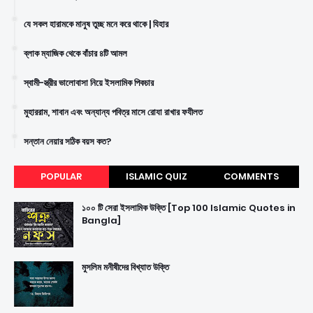
যে সকল হারামকে মানুষ তুচ্ছ মনে করে থাকে | যিহার
ব্লাক ম্যাজিক থেকে বাঁচার ৪টি আমল
স্বামী-স্ত্রীর ভালোবাসা নিয়ে ইসলামিক পিকচার
মুহাররাম, শাবান এবং অন্যান্য পবিত্র মাসে রোযা রাখার ফযীলত
সন্তান নেয়ার সঠিক বয়স কত?
POPULAR
ISLAMIC QUIZ
COMMENTS
১০০ টি সেরা ইসলামিক উক্তি [Top 100 Islamic Quotes in
Bangla]
মুসলিম মনীষীদের বিখ্যাত উক্তি