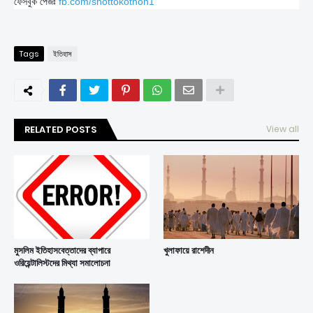
ফেসবুক পেজঃ
fb.com/shottokothon1
Tags
ইতিহাস
RELATED POSTS
View all
মুসলিম ইতিহাসবেত্তাদের ব্যাপারে
খুলাফায়ে রাশেদীন
ওরিয়েন্টালিস্টদের মিথ্যা সমালোচনা