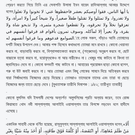
প্রেরণ করতে গিয়ে তিনি এর সেনাপতি উসামা ইবন যায়েদ রাদিআল্লাহু আনহুর উদ্দেশে
বলেন,يا أيها الناس، فقوا أوصيكم بعشر فاحفظوها عني: لا تخونوا ولا تغلوا
ولا تغدروا، ولا تمثلوا ولا تقتلوا طفلاً صغيراً، ولا شيخاً كبيراً ولا امرأة، ولا
تعزقوا نخلاً ولا تحرقوه، ولا تقطعوا شجرة مثمرة، ولا تذبحو شاة ولا
بقرة، ولا بعيراً إلا لمآكله. وسوف تمرون بأقوام قد فرغوا أنفسهم في
الصوامع فدعوهم وما فرغوا أنفسهم له.‘হে লোক সকল, দাঁড়াও আমি তোমাদের
দশটি বিষয়ে উপদেশ দেব। আমার পক্ষ হিসেবে কথাগুলো তোমরা মনে রাখবে। কোনো খেয়ানত
করবে না, বাড়াবাড়ি করবে না, বিশ্বাসঘাতকতা করবে না, (শত্রুদের) অনুরূপ করবে না, ছোট
বাচ্চাকে হত্যা করবে না, বয়োবৃদ্ধকেও না আর নারীকেও না। খেজুর গাছ কাটবে না কিংবা তা
জ্বালিয়েও দেবে না। কোনো ফলবতী গাছ কাটবে না। আহারের প্রয়োজন ছাড়া কোনো ছাগল,
গরু বা উট জবাই করবে না। আর তোমরা এমন কিছু লোকের সামনে দিয়ে অতিক্রম করবে
যারা গির্জাগুলোয় নিজেদের ছেড়ে দিয়েছে। তোমরাও তাদেরকে তাদের এবং তারা যা ছেড়ে
নিজেদের জন্য তাতে ছেড়ে দেবে। [মুখতাসারু তারীখি দিমাশক : ১/৫২; তারীখুত তাবারী]
.
কোনো মুসলিম যদি ইসলামী দেশের অন্তর্গত অমুসলিমের প্রতি অন্যায় করেন, তবে রোজ
কিয়ামতে খোদ নবী সাল্লাল্লাহু আলাইহি ওয়াসাল্লাম তার বিপক্ষে লড়বেন বলে হাদীসে
এসেছে।
.
একাধিক সাহাবী থেকে বর্ণিত হয়েছে, রাসূলুল্লাহ সাল্লাল্লাহু আলাইহি ওয়াসাল্লাম বলেন,«أَلَا
مَنْ ظَلَمَ مُعَاهِدًا، أَوِ انْتَقَصَهُ، أَوْ كَلَّفَهُ فَوْقَ طَاقَتِهِ، أَوْ أَخَذَ مِنْهُ شَيْئًا بِغَيْرِ