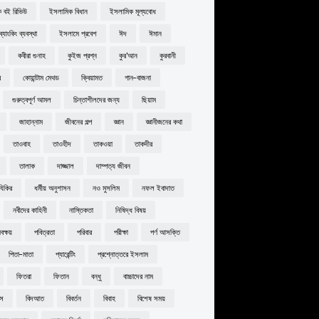
 বই রিভিউ
ইসলামিক বিধান
ইসলামিক মূল্যবোধ
্যাংকিং ব্যবস্থা
ইসলামে প্রবেশ
ঈদ
ঈমান
কবীরা গুনাহ
কুইজ প্রশ্ন
কুর'আন
কুরবানী
র
কোয়ান্টাম মেথড
ক্বিয়ামত
গান-বাজনা
গুরুত্বপূর্ণ আমল
চিন্তাশীলদের জন্য
ছিয়াম
জাহান্নাম
জীবনের গল্প
জ্ঞান
জ্ঞানীজনের কথা
তাওবাহ
তাওহীদ
তাকওয়া
তাকদীর
তালাক
দাজ্জাল
দাম্পত্য জীবন
যিকির
ধর্মীয় অনুশাসন
নও মুসলিম
নফল ইবাদাত
নবীদের কাহিনী
নাস্তিকতা
নিষিদ্ধ বিষয়
ক্ষয়
পবিত্রতা
পরিবার
পরীক্ষা
পর্ণ আসক্তি
পিতা-মাতা
প্যারেন্টিং
প্রশ্নোত্তরে ইসলাম
ফিতরা
ফিতান
বন্ধু
বাচ্চাদের নাম
বস
বিদআত
বিবর্তন
বিবাহ
বিশেষ সময়