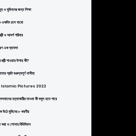
ূহ ও মুমিনদের জন্য শিক্ষা
 একদিন চলে যাবো
্ত্রী ও আদর্শ পরিবার
ণ এক ব্যাবসা
 স্ত্রী পাওয়ার উপায় কী?
তার প্রতি গুরুত্বপূর্ণ নাসীহা
Islamic Pictures 2022
সলমানের হত্যাকারীর তাওবা কী কবুল হতে পারে
কে উঠে মুমিনের ৮ করণীয়
া করা ও শোনার বিধিবিধান