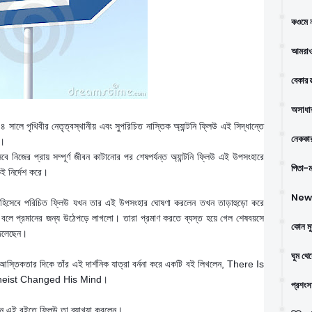
কওমে ন
আমরাও
বেকার স
অসাধার
সালে পৃথিবীর নেতৃত্বস্থানীয় এবং সুপরিচিত নাস্তিক অ্যান্টনি ফ্লিউ এই সিদ্ধান্তে
নেককার
ন।
 নিজের প্রায় সম্পূর্ণ জীবন কাটানোর পর শেষপর্যন্ত অ্যান্টনি ফ্লিউ এই উপসংহারে
পিতা-মা
ই নির্দেশ করে।
New 
রুষ হিসেবে পরিচিত ফ্লিউ যখন তার এই উপসংহার ঘোষণা করলেন তখন তাড়াহুড়ো করে
ো বলে প্রমানের জন্য উঠেপড়ে লাগলো। তারা প্রমাণ করতে ব্যস্ত হয়ে গেল শেষবয়সে
কোন মু
 বদলেছেন।
ঘুম থে
্তিকতার দিকে তাঁর এই দার্শনিক যাত্রা বর্ননা করে একটি বই লিখলেন, There Is
heist Changed His Mind।
প্রশংস
লেন এই বইতে ফ্লিউ তা ব্যাখ্যা করলেন।