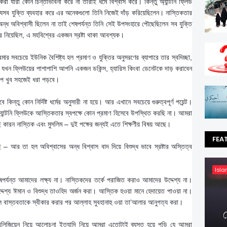
রা যারা কোন চিন্তাভাবনা করে না তারাই ধর্মে বিশ্বাস করে। কিন্তু অ্যান্টনি ফ্লিউ
 যেসব যুক্তি ব্যবহার করে এর অনেকগুলো তিনি নিজেই দাঁড় করিয়েছিলেন। নাস্তিকতার
অন্ধ অবিশ্বাসী ছিলেন না তাই শেষপর্যন্ত তিনি সেই উপসংহারে পৌছেছিলেন সব যুক্তি
ে নিয়েছিল, এ মহবিশ্বের একজন স্রষ্টা থাকা আবশ্যক।
মার সবচেয়ে ইউনিক বৈশিষ্ট্য হল প্রমাণ ও যুক্তির অনুসরণের ব্যাপারে তার স্বদিচ্ছা,
ত। যখন ফ্লিউয়ের পাশাপাশি আপনি একজন ডকিন্স, হ্যারিস কিংবা ডেনেটকে দাড় করাবেন
রূপ খুব সহজেই ধরা পড়বে।
িন্তু কোন নির্দিষ্ট ধর্মের অনুসারী না হয়ে। আর এখানে সবচেয়ে গুরুত্বপূর্ণ পয়েন্ট।
যান্টনি ফ্লিউকে আস্তিকতার স্বপক্ষে কোন প্রমাণ হিসেবে উপস্থিত করছি না। আমরা
ছি কারন নাস্তিক এবং মুসলিম – দুই পক্ষের জন্যই এতে শিক্ষণীয় বিষয় আছে।
FEA
 – আর তা হল অবিশ্বাসের অন্ধ বিশ্বাস বাদ দিয়ে বিশুদ্ধ ভাবে স্রষ্টার অস্তিত্ব
Isla
র্যন্ত আমাদের লক্ষ্য না। নাস্তিকদের তর্কে পরাজিত করাও আমাদের উদ্দেশ্য না।
েশ্য ঈমান ও বিশুদ্ধ তাওহিদ অর্জন করা। আস্তিক হওয়া মানে হেদায়েত পাওয়া না।
ল বাস্তবতাকে স্বীকার করার পর আল্লাহ সুবহানাহু ওয়া তা’আলার আনুগত্য করা।
রিলিজিয়েন নিয়ে আলোচনা ইত্যাদি নিয়ে আমরা এতোটাই ব্যস্ত হয়ে পড়ি যে আমরা