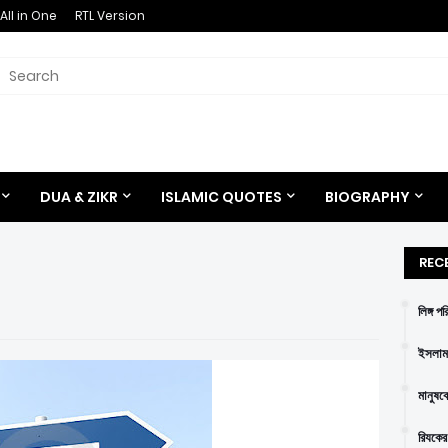
All in One
RTL Version
DUA & ZIKR
ISLAMIC QUOTES
BIOGRAPHY
REC
লিঙ্গ প
ইসলাম 
মানুষক
রিযকের 