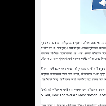
প্রায় ৫০ বছর ধরে নাস্তিকতার প্রচার চালিয়ে যাবার পর ২০০৪ 
উপনীত হন যে, অবশ্যই এ মহাবিশ্বের একজন সৃষ্টিকর্তা আছে
জীবনভর দার্শনিক অনুসন্ধানের পর, এবং একজন নাস্তিক হিসেবে
পৌছোন যে সকল যুক্তিপ্রমাণ একজন স্রষ্টার অস্তিত্বের দিকে
জীবনের বেশীরভাগ সময় ধরেই নাস্তিকতায় দার্শনিক বীরপু
অন্যান্য নাস্তিকরা তাকে জরাগ্রস্থ, ভীমরতিতে পাওয়া বুড়
গিয়ে ফ্লিউ কিছু খ্রিষ্টানদের দ্বরা প্রভাবিত হয়ে নিজের মত
ফ্লিউ এই অভিযোগ অস্বীকার করলেন এবং নাস্তিকতা থেকে আস
A God, How The World's Most Notorious At
কোন যুক্তি ও প্রমানের প্রেক্ষিতে তিনি এই সিদ্ধান্তে পৌছু