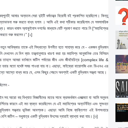
 বহুপূর্বেই আমার অন্যতম সেরা দুইটি ধর্মতত্ত্ব বিরোধী বই প্রকাশিত হয়েছিলো। কিন্তু
ন্তাভাবনা শুরু করতে বাধ্য হলাম । আমি এই কথা স্বীকার করেছিলাম যে সমসাময়িক
য। কারন থমাস অ্যাকুইনাস দশর্নের মাধ্যমে যেটি প্রমাণ করতে পারে নি ["মহাবিশ্বের
াণ করতে শুরু করলেন।” [২]
নতুন আবিষ্কার তাকে এই সিদ্ধান্তে উপনীত হতে সাহায্য করে যে - একজন বুদ্ধিমান
দেখলেন যে বিগ ব্যাং তত্ত্বানুসারে ধারণা করা হয় মহাবিশ্ব আনুমানিক তের বিলিয়ন
য় তাহলে আমরা বর্তমানে জটিল পর্যায়ের জীব এবং জীববৈচিত্র [complex life &
ীত হবার মতো যথেষ্ট সময় পাওয়া যায় না। এছাড়া, মাইক্রো বায়োলজি এবং ডিএনএ এর
ান্তে আস্তে বাধ্য করে যে, এসব কিছুর পেছনে অবশ্যই একটি বুদ্ধিমান সত্ত্বা আছে।
ছিলেন -
ইন সহ আরো বহু বিখ্যাত বিজ্ঞানীদের মতের সাথে ক্রমবর্ধমান একাত্মতা যা আমি অনুভব
্শিতার কারনে এই মত ব্যক্ত করেছিলেন যে এই মহাবিশ্বের অন্তর্নিহিত এবং সুসংহত
ধিমান সত্ত্বার ভূমিকা আবশ্যক। এছাড়া আমি নিজে ব্যক্তিগত এই উপসংহারে
শি জটিল – শুধুমাত্র একটি বুদ্ধিমান উৎসের দ্বারাই ব্যাখ্যা করা যায়। [৩]