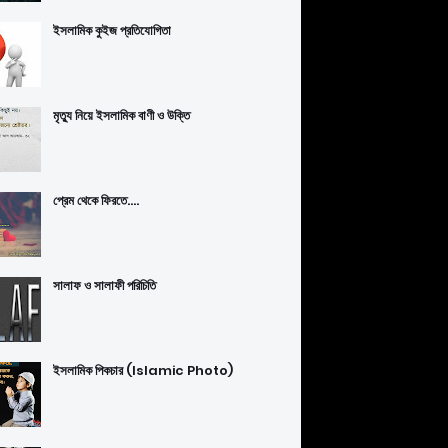
ইসলামিক কুইজ প্রতিযোগিতা
মৃত্যু নিয়ে ইসলামিক বাণী ও উক্তি
প্রেম থেকে ফিরতে....
সালাফ ও সালাফী পরিচিতি
ইসলামিক পিকচার (Islamic Photo)