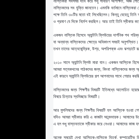
নাস্তিকরা সবসময় দাবি করে শুধু সাধারণ অশিক্ষিত, অজ্ঞ লোকে
নাস্তিকদের সব যুক্তি জানতেন। এমনকি বর্তমানে নাস্তিকরা
পক্ষে তিনি ৩০টির মতো বই লিখেছিলেন। কিন্তু যেহেতু তিনি 
ও প্রমাণ যে দিকে নির্দেশ করছিল। আর তাই তিনি স্বীকার কর
একজন নাস্তিক হিসেবে অ্যান্টনি ফ্লিউয়ের দার্শনিক পথ পরিক্র
যা অন্যান্য নাস্তিকদের ক্ষেত্রে অধিকাংশ সময়ই অনুপস্থি
তখন তাদের আত্বকেন্দ্রিক, উগ্র, অপরিপক্ক এবং ঝগড়াটে 
২০১০ সালে অ্যান্টনি ফ্লিউ মারা যান। একজন আস্তিক হিসেবে ক
আমরা সত্যকথনের পাঠকদের জন্য, কিংবা নাস্তিকদের জন্য অ্
এই কারনে অ্যান্টনি ফ্লিউয়ের গল্প আপনাদের সাথে শেয়ার কর
নাস্তিকদের জন্য শিক্ষণীয় বিষয়টি ইতিমধ্যে আলোচিত হয়েছে
বিষয়ে চিন্তার স্বদিচ্ছার বিষয়টি।
আর মুসলিমদের জন্য শিক্ষণীয় বিষয়টি হল আস্তিক হওয়া শেষপ
যদিও আমরা স্বীকার করি এ কাজটা আনন্দদায়ক। আমাদের উদ্দ
এ হল শুধু বাস্তবতাকে স্বীকার করে নেওয়া। আমাদের কাজ হ
অনেক সময়েই দেখা আস্তিক-নাস্তিক বিতর্ক, কম্পারেটিভ 