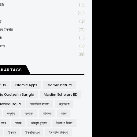
িনী
(13)
(36)
য়
(15)
তরে ইসলাম
(79)
কা
(16)
জন্য
(19)
(85)
ULAR TAGS
t Us
Islamic Apps
Islamic Picture
ic Quotes in Bangla
Muslim Scholars BD
oxical sajid
অনলাইনে ইসলাম
অনুপ্রেরণা
অনুভূতি
অন্যান্য
আক্বিদা
আদব
র গজব
আশুরা
আহলুস সুন্নাহ
ইজমা ও কিয়াস
ইসলাম
ইসলামিক গল্প
ইসলামিক চিকিৎসা