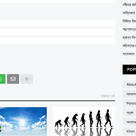
নবীদের কাহ
নাস্তিকতা
নিষিদ্ধ বিষ
প্রশ্নোত্
ভ্রান্ত ফির্
মহিলাদের 
সত্যকথন
POP
Abou
Islam
View all
Parad
অনুবাদ
আল্লাহ
ইতিহাস