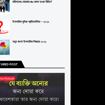
মহিলাদের বোরকার রঙ কেমন হওয়া উচিত?
ইসলামিক কুইজ প্রতিযোগিতা - ২০২২
নতুন বাংলা ইসলামিক পিকচার ২০২১
TURED POST
mic Picture