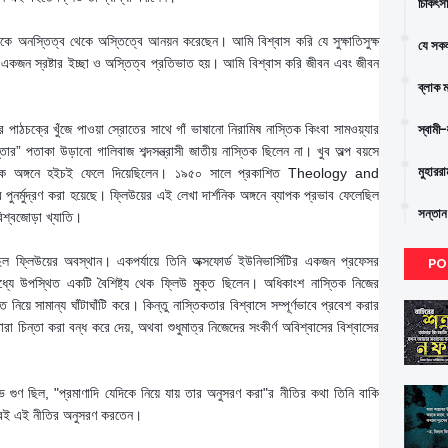
চিকিৎস
কে অনস্তিত্ব থেকে অস্তিত্বে আনয়ন করেছেন। আমি বিশ্বাস করি যে সুক্ষাতিসুক্ষ
যে সকল
ে একজন স্রষ্টার ইচ্ছা ও অস্তিত্ব প্রতিভাত হয়। আমি বিশ্বাস করি জীবন এবং জীবন
ব্লাক 
স্বামী
ের পাঠচক্রে খুঁজে পাওয়া স্রোতের সাথে গাঁ ভাষানো নিরামিষ নাস্তিক কিংবা সামওয়্যার
তার” পতাকা উড়ানো গালিবাজ শব্দসন্ত্রাসী জাতীয় নাস্তিক ছিলেন না। খুব অল্প বয়সে
মুহারর
শনিক অঙ্গনে হইচই ফেলে দিয়েছিলেন। ১৯৫০ সালে প্রকাশিত Theology and
ুনর্মুদ্রণ করা হয়েছে। ফ্লিউয়ের এই লেখা দার্শনিক অঙ্গনে ব্যাপক প্রভাব ফেলেছিল
সন্তান
িশ্বজোড়া খ্যাতি।
ছিল ফ্লিউয়ের অবস্থান। একপর্যায়ে তিনি অক্সফোর্ড ইউনিভার্সিটির একজন প্রফেসর
PO
্যে উপস্থিত একটি বৈশিষ্ট্য থেক ফ্লিউ মুক্ত ছিলেন। অধিকাংশ নাস্তিক নিজের
তি নিয়ে সামান্য ঘাঁটাঘাঁটি করে। কিন্তু নাস্তিকতার বিশ্বাসে সম্পূর্ণভাবে প্রবেশ করার
ে তারা চিন্তা করা বন্ধ করে দেয়, অথবা শুধুমাত্র নিজেদের সংকীর্ণ অবিশ্বাসের বিশ্বাসের
 গুণ ছিল, "প্রমাণাদি যেদিকে নিয়ে যায় তার অনুসরণ করা"র নীতির কথা তিনি বাকি
ভাবেই এই নীতির অনুসরণ করতেন।