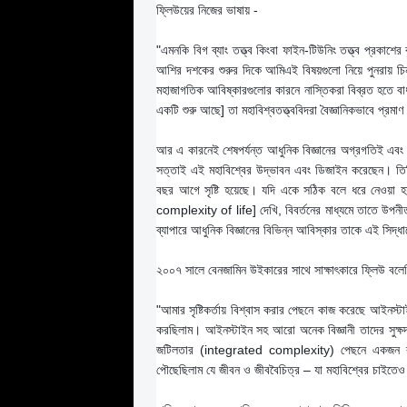
ফ্লিউয়ের নিজের ভাষায় -
"এমনকি বিগ ব্যাং তত্ত্ব কিংবা ফাইন-টিউনিং তত্ত্ব প্রকাশের
আশির দশকের শুরুর দিকে আমিএই বিষয়গুলো নিয়ে পুনরায় চি
মহাজাগতিক আবিষ্কারগুলোর কারনে নাস্তিকরা বিব্রত হতে বাধ্
একটি শুরু আছে] তা মহাবিশ্বতত্ত্ববিদরা বৈজ্ঞানিকভাবে প্রম
আর এ কারনেই শেষপর্যন্ত আধুনিক বিজ্ঞানের অগ্রগতিই এবং 
সত্তাই এই মহাবিশ্বের উদ্ভাবন এবং ডিজাইন করেছেন। তিনি 
বছর আগে সৃষ্টি হয়েছে। যদি একে সঠিক বলে ধরে নেওয়া হ
complexity of life] দেখি, বিবর্তনের মাধ্যমে তাতে উপন
ব্যাপারে আধুনিক বিজ্ঞানের বিভিন্ন আবিস্কার তাকে এই সিদ্ধ
২০০৭ সালে বেনজামিন উইকারের সাথে সাক্ষাৎকারে ফ্লিউ বলে
"আমার সৃষ্টিকর্তায় বিশ্বাস করার পেছনে কাজ করেছে আইনস্টা
করছিলাম। আইনস্টাইন সহ আরো অনেক বিজ্ঞানী তাদের সুক্ষদর
জটিলতার (integrated complexity) পেছনে একজন বুদ্
পৌছেছিলাম যে জীবন ও জীববৈচিত্র – যা মহাবিশ্বের চাইতেও বে