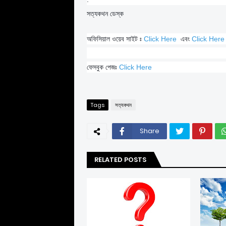
সত্যকথন ডেস্ক
অফিসিয়াল ওয়েব সাইট ঃ
Click Here
এবং
Click Here
ফেসবুক পেজঃ
Click Here
Tags
সত্যকথন
Share
RELATED POSTS