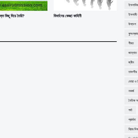
ইসলামিক
ইসলামী ব
্ত কিছু দিয়ে তৈরি?
বিবর্তনের কেচ্ছা কাহিনী
উপদেশ
কুসংস্কা
গীবত
জান্নাত
জ্বীন
তাফসীর
দোয়া ও 
নববর্ষ
নৈতিক অব
পর্দা
প্রার্থনা
বিচার দি