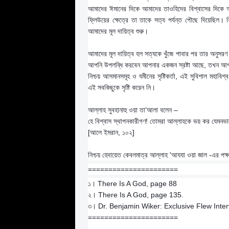
আমাদের ঈমানের দিকে আমাদের তাওহিদের বিশ্বাসের দিকে অমন
ফ্লিউয়ের ক্ষেত্রে তা তাকে সত্য পর্যন্ত পৌছে দিয়েছিল। 
আমাদের মূল দায়িত্ব শুরু।
আমাদের মূল দায়িত্ব হল সত্যকে খুঁজে পাবার পর তার অনুসর
আপনি উপলব্ধি করবেন আপনার একজন স্রষ্টা আছে, তখন আপনি
নিশ্চয় আসমানসমূহ ও যমীনের সৃষ্টিকর্তা, এই সুবিশাল মহাবিশ
এই সবকিছুকে সৃষ্টি করেন নি।
আল্লাহ সুবহানাহু ওয়া তা’আলা বলেন –
হে বিশ্বাস স্থাপনকারীগণ! তোমরা আল্লাহকে ভয় কর যেমনভাব
[আলে ইমরান, ১০২]
নিশ্চয় হেদায়েত কেবলমাত্র আল্লাহ 'আযযা ওয়া জাল -এর পক
======================
১। There Is A God, page 88
২। There Is A God, page 135.
৩। Dr. Benjamin Wiker: Exclusive Flew Inte
======================
.