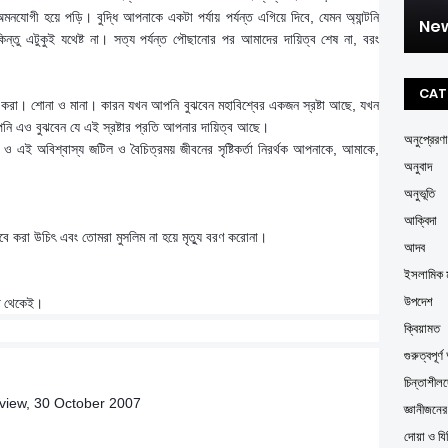
যোগী হয়ে পড়ি। বুদ্ধি আপনাকে একটা পর্যায় পর্যন্ত এগিয়ে দিবে, যেমন অ্যান্টনি
New
কিন্তু এটুকুই যথেষ্ট না। সত্য পর্যন্ত পৌছানোর পর আমাদের দায়িত্ব শেষ না, বরং
CAT
ণ করা। শোনা ও মানা। কারন যখন আপনি বুঝবেন মহাবিশ্বের একজন স্রষ্টা আছে, যখন
 এও বুঝবেন যে এই স্রষ্টার প্রতি আপনার দায়িত্ব আছে।
অনুপ্রেরণা
্ব ও এই অবিশ্বাস্য জটিল ও বৈচিত্রময় জীবনের সৃষ্টিকর্তা নিরর্থক আপনাকে, আমাকে,
অনুবাদ
অনুভূতি
আক্বিদা
ে করা উচিৎ এবং তোমরা মুসলিম না হয়ে মৃত্যু বরণ করোনা।
আদব
ইসলামিক ম
উপদেশ
্ষ থেকেই।
ক্বিয়ামত
গুরুত্বপূর
চিন্তাশীল
rview, 30 October 2007
জ্ঞানীজনে
দোয়া ও যি