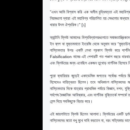
"এখন আমি বিশ্বাস করি এক অসীম বুদ্ধিমত্তা এই মহাবিশ্ব
নিয়মগুলো দ্বারা এই মহাবিশ্ব পরিচালিত হয় সেগুলোর মাধ্যম
ধারার উৎস ঐশ্বরিক।" [১]
অ্যান্টনি ফ্লিউ আমাদের বিশ্ববিদ্যালয়গুলোতে সমাজতান্ত্রিকদ
ইন ব্লগ বা মুক্তমনাতে ইংরেজি থেকে অনুবাদ করে “মুক্তচিন্
নাস্তিকতার উপর একটি লেখা প্রকাশ ফ্লিউ করে দার্
Falsification নামের এই পেপারটি গত পঞ্চাশ বছরে বারবার প
এবং ফ্লিউয়ের জন্য এনেছিল একজন তুখোড় দার্শনিক হিসেবে ব
পুরো ক্যারিয়ার জুড়েই একাডেমিক জগতের সর্বোচ্চ পর্যায়ে 
হিসেবেও দায়িত্বরত ছিলেন। তবে অধিকাংশ নাস্তিকদের মধ
নাস্তিকতার দিকে যাত্রার প্রাথমিক পর্যায়ে বিজ্ঞান, দশন, যুক্
সর্বশেষ বৈজ্ঞানিক আবিষ্কার, এবং দার্শনিক যুক্তিতর্ক সম্পর্ক
লেন্স দিয়ে সবকিছুকে বিচার করে।
এই জায়গাটাতে ফ্লিউ ছিলেন আলাদা। ফ্লিউয়ের একটি দুর্লভ
নাস্তিকদের মতো শুধু মুখে দাবি করতেন না, বরং সত্যিকার 