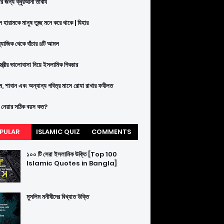
ার জন্য ক্বুরআনী তাবীয
 হারামকে মানুষ তুচ্ছ মনে করে থাকে | যিহার
ম্যাজিক থেকে বাঁচার ৪টি আমল
-স্ত্রীর ভালোবাসা নিয়ে ইসলামিক পিকচার
াম, শাবান এবং অন্যান্য পবিত্র মাসে রোযা রাখার ফযীলত
 নেয়ার সঠিক বয়স কত?
PULAR
ISLAMIC QUIZ
COMMENTS
১০০ টি সেরা ইসলামিক উক্তি [Top 100
Islamic Quotes in Bangla]
মুসলিম মনীষীদের বিখ্যাত উক্তি