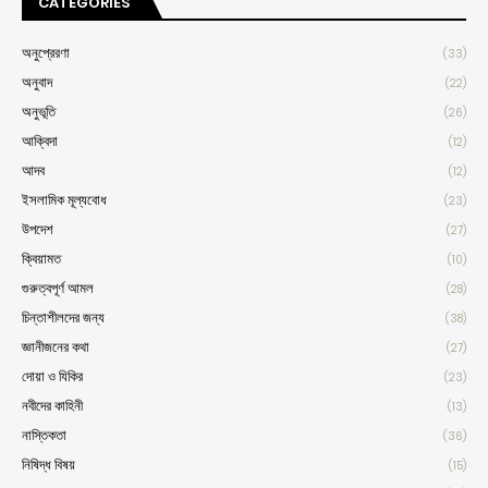
CATEGORIES
অনুপ্রেরণা
(33)
অনুবাদ
(22)
অনুভূতি
(26)
আক্বিদা
(12)
আদব
(12)
ইসলামিক মূল্যবোধ
(23)
উপদেশ
(27)
ক্বিয়ামত
(10)
গুরুত্বপূর্ণ আমল
(28)
চিন্তাশীলদের জন্য
(38)
জ্ঞানীজনের কথা
(27)
দোয়া ও যিকির
(23)
নবীদের কাহিনী
(13)
নাস্তিকতা
(36)
নিষিদ্ধ বিষয়
(15)