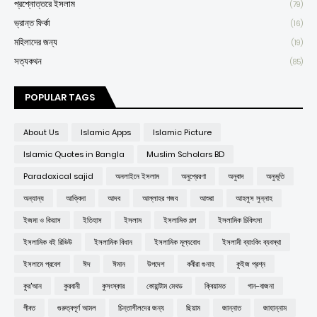
প্রশ্নোত্তরে ইসলাম
(79)
ভ্রান্ত ফির্কা
(16)
মহিলাদের জন্য
(19)
সত্যকথন
(85)
POPULAR TAGS
About Us
Islamic Apps
Islamic Picture
Islamic Quotes in Bangla
Muslim Scholars BD
Paradoxical sajid
অনলাইনে ইসলাম
অনুপ্রেরণা
অনুবাদ
অনুভূতি
অন্যান্য
আক্বিদা
আদব
আল্লাহর গজব
আশুরা
আহলুস সুন্নাহ
ইজমা ও কিয়াস
ইতিহাস
ইসলাম
ইসলামিক গল্প
ইসলামিক চিকিৎসা
ইসলামিক বই রিভিউ
ইসলামিক বিধান
ইসলামিক মূল্যবোধ
ইসলামী ব্যাংকিং ব্যবস্থা
ইসলামে প্রবেশ
ঈদ
ঈমান
উপদেশ
কবীরা গুনাহ
কুইজ প্রশ্ন
কুর'আন
কুরবানী
কুসংস্কার
কোয়ান্টাম মেথড
ক্বিয়ামত
গান-বাজনা
গীবত
গুরুত্বপূর্ণ আমল
চিন্তাশীলদের জন্য
ছিয়াম
জান্নাত
জাহান্নাম