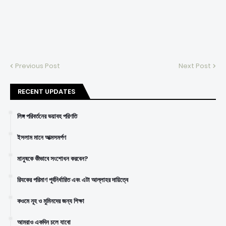
Previous Post
Next Post
RECENT UPDATES
লিঙ্গ পরিবর্তনের ভয়াবহ পরিণতি
ইসলাম মানে আত্মসমর্পণ
মানুষকে কীভাবে সংশোধন করবেন?
রিযকের পরিমাণ পূর্বনির্ধারিত এবং এটা আল্লাহর দায়িত্বে
কওমে নূহ ও মুমিনদের জন্য শিক্ষা
আমরাও একদিন চলে যাবো