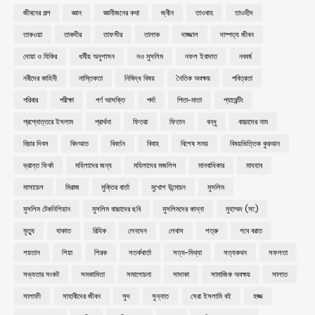
জীবনের গল্প
জ্ঞান
জ্ঞানীজনের কথা
জ্বীন
তাওবাহ
তাওহীদ
তাকওয়া
তাকদীর
তাফসীর
তালাক
দাজ্জাল
দাম্পত্য জীবন
দোয়া ও যিকির
ধর্মীয় অনুশাসন
নও মুসলিম
নফল ইবাদাত
নববর্ষ
নবীদের কাহিনী
নাস্তিকতা
নিষিদ্ধ বিষয়
নৈতিক অবক্ষয়
পবিত্রতা
পরিবার
পরীক্ষা
পর্ণ আসক্তি
পর্দা
পিতা-মাতা
প্যারেন্টিং
প্রশ্নোত্তরে ইসলাম
প্রার্থনা
ফিতরা
ফিতান
বন্ধু
বাচ্চাদের নাম
বিচার দিবস
বিদআত
বিবর্তন
বিবাহ
বিশেষ সময়
বিষয়ভিত্তিক কুরআন
ভ্রান্ত ফির্কা
মহিলাদের জন্য
মহিলাদের মজলিস
মানবাধিকার
মাযহাব
মাসায়েল
মিরাজ
মুক্তির বার্তা
মুখোশ উন্মোচন
মুসলিম
মুসলিম টেকনিশিয়ান
মুসলিম বাচ্চাদের ছবি
মুসলিমদের কান্না
মুহাম্মদ (সা:)
মৃত্যু
যাকাত
রিযিক
লেনদেন
লেবাস
শত্রু
শবে বরাত
শয়তান
শিয়া
শিরক
সতর্কবার্তা
সত্য-মিথ্যা
সত্যকথন
সফলতা
সভ্যতার সংকট
সমকামিতা
সমালোচনা
সাদাকা
সামাজিক অবক্ষয়
সালাত
সালাফী
সাহাবীদের জীবন
সুদ
সুন্নাত
সেরা ইসলামি বই
হজ্জ