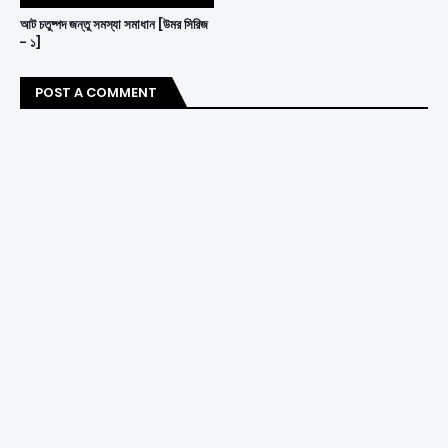
আট চতুষ্পদ জন্তু সমস্যা সমাধান [উমর সিরিজ
- ১]
POST A COMMENT