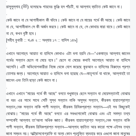
.
রাসুলুল্লাহ (ﷺ) বলেছেনঃ গায়বের কুঞ্জি হল পাঁচটি, যা আল্লাহ ব্যতিত কেউ জানে না।
.
কেউ জানে না যে আগামীকাল কী ঘটবে। কেউ জানে না যে মায়ের গর্ভে কী আছে। কেউ জানে
না যে, আগামীকাল সে কী অর্জন করবে। কেউ জানে না যে, সে কোথায় মারা যাবে। কেউ জানে
না যে, কখন বৃষ্টি হবে।
[সহীহ বুখারী :: খণ্ড ২ :: অধ্যায় ১৭ :: হাদিস ১৪৯]
.
এখানে আলোচ্য আয়াত বা হাদিসে কোথাও এটা বলা হয়নি যে—“একমাত্র আল্লাহ জানেন
গর্ভের সন্তান ছেলে না মেয়ে হবে।” ছেলে বা মেয়ের কথাই আলোচ্য আয়াত বা হাদিসে
আসেনি। এটি অভিযোগকারীরা নিজে থেকে যোগ করেছে কুরআন ও হাদিসের বিরুদ্ধে প্রশ্ন
তোলার জন্য। আলোচ্য আয়াত ও হাদিসে বলা হয়েছে যে—মাতৃগর্ভে যা থাকে, আল্লাহই তা
জানেন এবং তিনি ছাড়া কেউ জানে না।
.
এখানে এখানে “মায়ের গর্ভে কী আছে” বলতে শুধুমাত্র ছেলে সন্তান বা মেয়েসন্তানই বোঝায়
না বরং এর সাথে সাথে সেটি সুস্থ সন্তান নাকি অসুস্থ সন্তান, কীরকম হায়াতপ্রাপ্ত
সন্তান,নেক সন্তান নাকি পাপী সন্তান, কীরকম রিযিকপ্রাপ্ত সন্তান—এই সব কিছুকেই
বোঝায়। “মায়ের গর্ভে কী আছে” বলতে এর সবগুলোকেই বোঝায় এবং এই সমস্ত তথ্য
সম্পর্কেই আল্লাহ তা’আলা অধিক জ্ঞাত। কীরকম হায়াতপ্রাপ্ত সন্তান,নেক সন্তান নাকি
পাপী সন্তান, কীরকম রিযিকপ্রাপ্ত সন্তান—আল্লাহ ব্যতিত আর কারো পক্ষে এইসব তথ্য
জানা সম্ভব নয়। আল্ট্রাসনোগ্রাফি বা অন্য কোন প্রযুক্তি ব্যবহার করে এগুলো জানা মানুষের