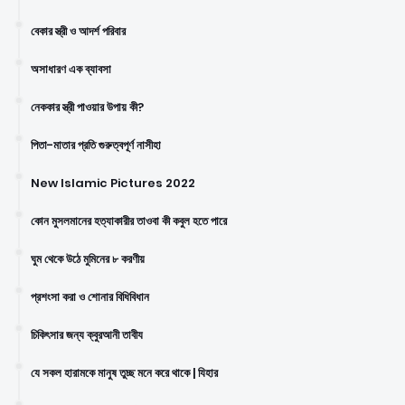
বেকার স্ত্রী ও আদর্শ পরিবার
অসাধারণ এক ব্যাবসা
নেককার স্ত্রী পাওয়ার উপায় কী?
পিতা-মাতার প্রতি গুরুত্বপূর্ণ নাসীহা
New Islamic Pictures 2022
কোন মুসলমানের হত্যাকারীর তাওবা কী কবুল হতে পারে
ঘুম থেকে উঠে মুমিনের ৮ করণীয়
প্রশংসা করা ও শোনার বিধিবিধান
চিকিৎসার জন্য ক্বুরআনী তাবীয
যে সকল হারামকে মানুষ তুচ্ছ মনে করে থাকে | যিহার