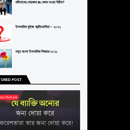
মহিলাদের বোরকার রঙ কেমন হওয়া উচিত?
ইসলামিক কুইজ প্রতিযোগিতা - ২০২২
নতুন বাংলা ইসলামিক পিকচার ২০২১
TURED POST
mic Picture