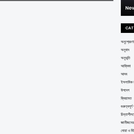
New
CAT
অনুপ্রেরণা
অনুবাদ
অনুভূতি
আক্বিদা
আদব
ইসলামিক ম
উপদেশ
ক্বিয়ামত
গুরুত্বপূর
চিন্তাশীল
জ্ঞানীজনে
দোয়া ও যি