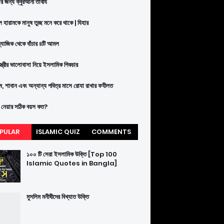
ার জন্য ক্বুরআনী তাবীয
 হারামকে মানুষ তুচ্ছ মনে করে থাকে | যিহার
ম্যাজিক থেকে বাঁচার ৪টি আমল
-স্ত্রীর ভালোবাসা নিয়ে ইসলামিক পিকচার
াম, শাবান এবং অন্যান্য পবিত্র মাসে রোযা রাখার ফযীলত
 নেয়ার সঠিক বয়স কত?
PULAR
ISLAMIC QUIZ
COMMENTS
১০০ টি সেরা ইসলামিক উক্তি [Top 100
Islamic Quotes in Bangla]
মুসলিম মনীষীদের বিখ্যাত উক্তি