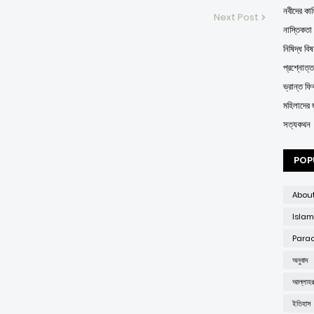
নবীদের কাহ
Next Post
নাস্তিকতা
নিষিদ্ধ বিষ
প্রশ্নোত্
ভ্রান্ত ফির্
মহিলাদের 
সত্যকথন
POP
Abou
Islam
Parad
অনুবাদ
আল্লাহ
ইতিহাস