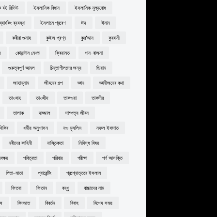
 বই রিভিউ
ইসলামিক বিধান
ইসলামিক মূল্যবোধ
্যাংকিং ব্যবস্থা
ইসলামে প্রবেশ
ঈদ
ঈমান
কবীরা গুনাহ
কুইজ প্রশ্ন
কুর'আন
কুরবানী
র
কোয়ান্টাম মেথড
ক্বিয়ামত
গান-বাজনা
গুরুত্বপূর্ণ আমল
চিন্তাশীলদের জন্য
ছিয়াম
জাহান্নাম
জীবনের গল্প
জ্ঞান
জ্ঞানীজনের কথা
তাওবাহ
তাওহীদ
তাকওয়া
তাকদীর
তালাক
দাজ্জাল
দাম্পত্য জীবন
যিকির
ধর্মীয় অনুশাসন
নও মুসলিম
নফল ইবাদাত
নবীদের কাহিনী
নাস্তিকতা
নিষিদ্ধ বিষয়
ক্ষয়
পবিত্রতা
পরিবার
পরীক্ষা
পর্ণ আসক্তি
পিতা-মাতা
প্যারেন্টিং
প্রশ্নোত্তরে ইসলাম
ফিতরা
ফিতান
বন্ধু
বাচ্চাদের নাম
বস
বিদআত
বিবর্তন
বিবাহ
বিশেষ সময়