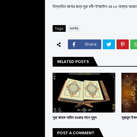
বিস্তারিত জানার জন্য সুরা বনী-ইসরাঈল এর ৮৫ নাম্বার আয়াত
Tags
তাফসীর
Share
RELATED POSTS
সুরা কাহফ নাযিল হওয়ার শানে নুযূল
সূরাতুল ইখ
POST A COMMENT