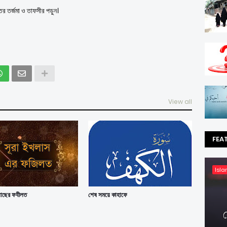
ের তর্জমা ও তাফসীর পড়ুন।
View all
FEA
Isla
লাছের ফযীলত
শেষ সময়ে কাহাফে