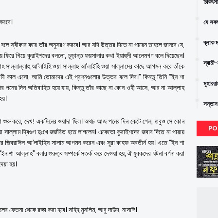
চিকিৎস
 করবে।
যে সকল
ব্লাক 
 বলে স্বীকার করে তাঁর অনুসরণ করবে। আর যদি উত্তর দিতে না পারেন তাহলে জানবে যে,
্কায় ফিরে গিয়ে কুরাইশদের বললো, চূড়ান্ত ফয়সালার কথা ইয়াহুদী আলেমগণ বলে দিয়েছেন।
স্বামী
লাহ সাল্লাল্লাহু আ’লাইহি ওয়া সাল্লাহু আ’লাইহি ওয়া সাল্লামের কাছে আগমন করে তাঁকে
মী কাল এসো, আমি তোমাদের এই প্রশ্নগুলোর উত্তর বলে দিব।” কিন্তু তিনি “ইন শা
মুহারর
র পনের দিন অতিবাহিত হয়ে যায়, কিন্তু তাঁর কাছে না কোন ওহী আসে, আর না আল্লাহ
হয়।
সন্তান
রা শুরু করে, দেখ! একদিনের ওয়াদা ছিল। অথচ আজ পনের দিন কেটে গেল, তবুও সে কোন
PO
য়া সাল্লাম দ্বিগুণ দুঃখে জর্জরিত হতে লাগলেন। একেতো কুরাইশদের জবাব দিতে না পারায়
রপর জিবরাঈল আ’লাইহিস সালাম আগমন করেন এবং সুরা কাহফ অবতীর্ন হয়। এতে “ইন শা
ন শা আল্লাহ” বলার গুরুত্ব সম্পর্কে সতর্ক করে দেওয়া হয়, ঐ যুবকদের ঘটনা বর্ণনা করা
দেয়া হয়।
লের ফেতনা থেকে রক্ষা করা হবে। সহিহ মুসলিম, আবু দাউদ, নাসাঈ।