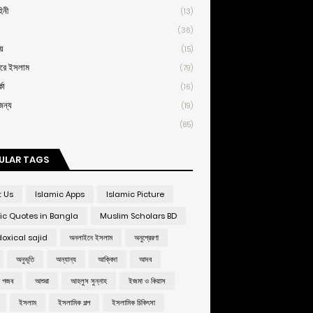
িনী
(13)
(36)
য়
(15)
তরে ইসলাম
(79)
কা
(16)
জন্য
(19)
(85)
ULAR TAGS
t Us
Islamic Apps
Islamic Picture
ic Quotes in Bangla
Muslim Scholars BD
oxical sajid
অনলাইনে ইসলাম
অনুপ্রেরণা
অনুভূতি
অন্যান্য
আক্বিদা
আদব
র গজব
আশুরা
আহলুস সুন্নাহ
ইজমা ও কিয়াস
ইসলাম
ইসলামিক গল্প
ইসলামিক চিকিৎসা