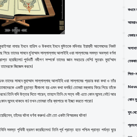
কওমে ন
আমরাও
বেকার স
েন। কুরাইশরা নাযার ইবনে হারিস ও উকবাহ ইবনে মুঈতকে মদিনার ইয়াহুদী আলেমদের নিকট
অসাধার
গিয়ে তাদের সামনে মু’হাম্মাদ সাল্লাল্লাহু আলাইহি ওয়া সাল্লামের সমস্ত অবস্থা বর্ণনা
 হয়েছিলো। পুর্ববর্তী নবীগণ সম্পর্কে তাদের জ্ঞান সবচেয়ে বেশি। সুতরাং মুহা’ম্মাদ
নেককার
া তাদেরকে জিজ্ঞেস করবে।
পিতা-মা
 তাদের সামনে মুহাম্মাদ সাল্লাল্লাহু আলাইহি ওয়া সাল্লামের প্রচার করা কথা ও তাঁর
New 
 তোমাদেরকে একটি চূড়ান্ত মীমাংসা হয় এমন কথা বলছি। তোমরা মক্কায় ফিরে গিয়ে তাঁকে
ন করবে। তিনি যদি উত্তর দিতে পারেন, তাহলে তিনি যে সত্য নবী এতে কোন সন্দেহ নেই। আর
কোন মু
ে কোন সন্দেহ থাকবে না। তখন তোমরা তাঁর ব্যাপারে যা ইচ্ছা করতে পারো।
ঘুম থে
িয়েছিলেন, তাঁদের ঘটনা বর্ণনা করুন। এটা তো একটা বিস্ময়কর ঘটনা!
প্রশংস
নি সমস্ত পৃথিবী ভ্রমণ করেছিলেন। তিনি পূর্ব প্রান্ত হতে পশ্চিম প্রান্ত পর্যন্ত ঘুরে