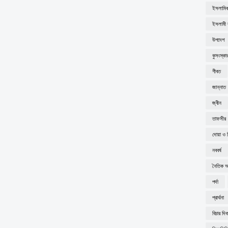
ইসলামিক
ইসলামী ব
উপদেশ
কুসংস্কা
গীবত
জান্নাত
জ্বীন
তাফসীর
দোয়া ও 
নববর্ষ
নৈতিক অব
পর্দা
প্রার্থনা
বিচার দি