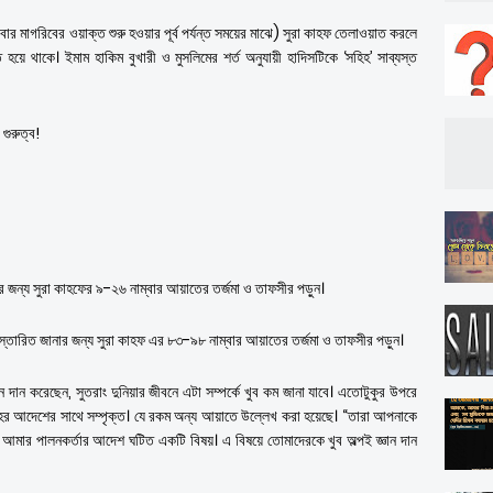
্রবার মাগরিবের ওয়াক্ত শুরু হওয়ার পূর্ব পর্যন্ত সময়ের মাঝে) সুরা কাহফ তেলাওয়াত করলে
িত হয়ে থাকে। ইমাম হাকিম বুখারী ও মুসলিমের শর্ত অনুযায়ী হাদিসটিকে ‘সহিহ’ সাব্যস্ত
গুরুত্ব!
র জন্য সুরা কাহফের ৯-২৬ নাম্বার আয়াতের তর্জমা ও তাফসীর পড়ুন।
স্তারিত জানার জন্য সুরা কাহফ এর ৮৩-৯৮ নাম্বার আয়াতের তর্জমা ও তাফসীর পড়ুন।
্ঞান দান করেছেন, সুতরাং দুনিয়ার জীবনে এটা সম্পর্কে খুব কম জানা যাবে। এতোটুকুর উপরে
লাহর আদেশের সাথে সম্পৃক্ত। যে রকম অন্য আয়াতে উল্লেখ করা হয়েছে। “তারা আপনাকে
হ আমার পালনকর্তার আদেশ ঘটিত একটি বিষয়। এ বিষয়ে তোমাদেরকে খুব অল্পই জ্ঞান দান