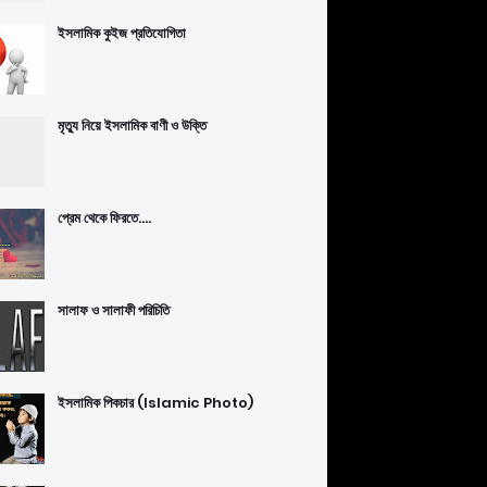
ইসলামিক কুইজ প্রতিযোগিতা
মৃত্যু নিয়ে ইসলামিক বাণী ও উক্তি
প্রেম থেকে ফিরতে....
সালাফ ও সালাফী পরিচিতি
ইসলামিক পিকচার (Islamic Photo)