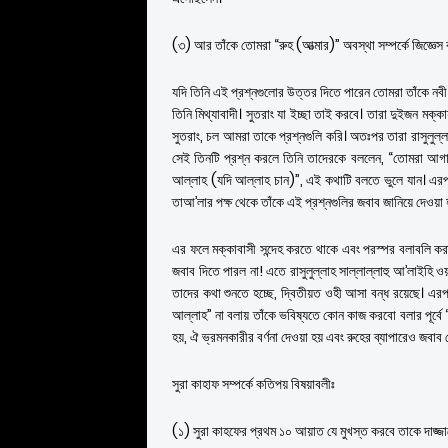
(৩) আর তাঁকে তোমরা “রুহ (আত্মার)” অবস্থা সম্পর্কে জিজ্ঞেস
যদি তিনি এই প্রশ্নগুলোর উত্তর দিতে পারেন তোমরা তাঁকে নবী
তিনি মিথ্যাবাদী। সুতরাং যা ইচ্ছা তাই করবে। তারা দুইজন মক
সুতরাং, চল আমরা তাকে প্রশ্নগুলি করি। অতঃপর তারা রাসুলুল্
সেই তিনটি প্রশ্ন করলে তিনি তাদেরকে বললেন, “তোমরা আগা
আল্লাহ (যদি আল্লাহ চান)”, এই কথাটি বলতে ভুলে যান। এরপ
তাআ’লার পক্ষ থেকে তাঁকে এই প্রশ্নগুলির জবাব জানিয়ে দেওয়া 
এর ফলে মক্কাবাসী সন্দেহ করতে থাকে এবং পরস্পর বলাবলি ক
জবাব দিতে পারল না! এতে রাসুলুল্লাহ সাল্লাল্লাহু আ’লাইহি ও
তাদের কথা শুনতে হচ্ছে, দ্বিতীয়ত ওহী আসা বন্ধ রয়েছে। এ
আল্লাহ” না বলায় তাঁকে ভবিষ্যতে কোন কাজ করবো বলার পূর্বে “ই
হয়, ঐ ভ্রমনকারীর বর্ণনা দেওয়া হয় এবং রুহের ব্যাপারেও জবাব 
সুরা কাহাফ সম্পর্কে কতিপয় বিষয়াবলীঃ
(১) সুরা কাহফের প্রথম ১০ আয়াত যে মুখস্ত করবে তাকে দাজ্জা