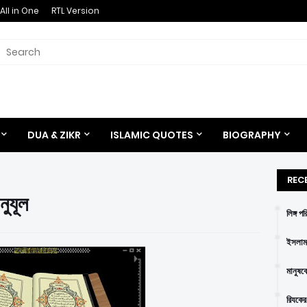
All in One
RTL Version
DUA & ZIKR
ISLAMIC QUOTES
BIOGRAPHY
REC
নুযূল
লিঙ্গ প
ইসলাম 
মানুষক
রিযকের 