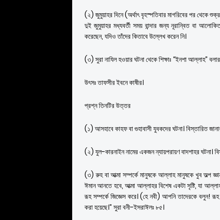
(২) জুমুয়াহর দিনে (অর্থাৎ বৃহস্পতিবার মাগরিবের পর থেকে শুক
দুই জুমুয়াহর মধ্যবর্তী সময় বান্দার জন্য নূরান্বিত বা আলোক
করেছেন, যদিও তাঁদের কিতাবে উল্লেখ করেন নি।
(৩) সুরা নাযিল হওয়ার ঘটনা থেকে শিক্ষাঃ “ইনশা আল্লাহ” বলার 
উৎসঃ তাফসীর ইবনে কাষীর।
প্রশ্ন তিনটির উত্তর
(১) আসহাবে কাহফ বা গুহাবাসী যুবকদের ঘটনা। বিস্তারিত জানা
(২) যুল-কারনাইন নামের একজন ন্যায়পরায়ণ বাদশাহর ঘটনা। বি
(৩) রুহ বা আত্মা সম্পর্কে মানুষকে আল্লাহ মানুষকে খুব অল্প জ
ঈমান আনতে হবে, আত্মা আল্লাহর বিশেষ একটা সৃষ্টি, যা আল্
রূহ সম্পর্কে জিজ্ঞেস করে। (হে নবী) আপনি তাদেরকে বলুন! রূ
করা হয়েছে।” সুরা বনী-ইসরাঈলঃ ৮৫।