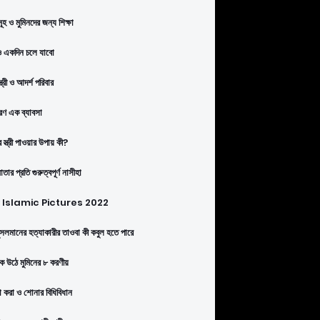
ূহ ও মুমিনদের জন্য শিক্ষা
 একদিন চলে যাবো
্ত্রী ও আদর্শ পরিবার
ণ এক ব্যাবসা
 স্ত্রী পাওয়ার উপায় কী?
তার প্রতি গুরুত্বপূর্ণ নাসীহা
Islamic Pictures 2022
সলমানের হত্যাকারীর তাওবা কী কবুল হতে পারে
কে উঠে মুমিনের ৮ করণীয়
া করা ও শোনার বিধিবিধান