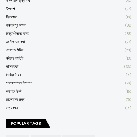
ইসলামিক মূল্যবোধ
(23)
উপদেশ
(27)
ক্বিয়ামত
(10)
গুরুত্বপূর্ণ আমল
(28)
চিন্তাশীলদের জন্য
(38)
জ্ঞানীজনের কথা
(27)
দোয়া ও যিকির
(23)
নবীদের কাহিনী
(13)
নাস্তিকতা
(36)
নিষিদ্ধ বিষয়
(15)
প্রশ্নোত্তরে ইসলাম
(79)
ভ্রান্ত ফির্কা
(16)
মহিলাদের জন্য
(19)
সত্যকথন
(85)
POPULAR TAGS