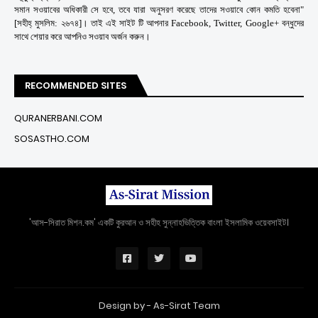
সমান সওয়াবের অধিকারী সে হবে, তবে যারা অনুসরণ করেছে তাদের সওয়াবে কোন কমতি হবেনা"
[সহীহ্ মুসলিম: ২৬৭৪]। তাই এই সাইট টি আপনার Facebook, Twitter, Google+ বন্ধুদের
সাথে শেয়ার করে আপনিও সওয়াব অর্জন করুন।
RECOMMENDED SITES
QURANERBANI.COM
SOSASTHO.COM
'আস-সিরাত মিশন.কম' একটি কুরআন ও সহীহ সুন্নাহভিত্তিক বাংলা ইসলামিক ওয়েবসাইট।
Design by -
As-Sirat Team