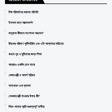
লিঙ্গ পরিবর্তনের ভয়াবহ পরিণতি
ইসলাম মানে আত্মসমর্পণ
মানুষকে কীভাবে সংশোধন করবেন?
রিযকের পরিমাণ পূর্বনির্ধারিত এবং এটা আল্লাহর দায়িত্বে
কওমে নূহ ও মুমিনদের জন্য শিক্ষা
আমরাও একদিন চলে যাবো
বেকার স্ত্রী ও আদর্শ পরিবার
অসাধারণ এক ব্যাবসা
নেককার স্ত্রী পাওয়ার উপায় কী?
পিতা-মাতার প্রতি গুরুত্বপূর্ণ নাসীহা