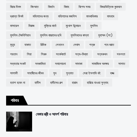
বিচার দিবস
বিদআত
বিবর্তন
বিবাহ
বিশেষ সময়
বিষয়ভিত্তিক কুরআন
ভ্রান্ত ফির্কা
মহিলাদের জন্য
মহিলাদের মজলিস
মানবাধিকার
মাযহাব
মাসায়েল
মিরাজ
মুক্তির বার্তা
মুখোশ উন্মোচন
মুসলিম
মুসলিম টেকনিশিয়ান
মুসলিম বাচ্চাদের ছবি
মুসলিমদের কান্না
মুহাম্মদ (সা:)
মৃত্যু
যাকাত
রিযিক
লেনদেন
লেবাস
শত্রু
শবে বরাত
শয়তান
শিয়া
শিরক
সতর্কবার্তা
সত্য-মিথ্যা
সত্যকথন
সফলতা
সভ্যতার সংকট
সমকামিতা
সমালোচনা
সাদাকা
সামাজিক অবক্ষয়
সালাত
সালাফী
সাহাবীদের জীবন
সুদ
সুন্নাত
সেরা ইসলামি বই
হজ্জ
হতাশ হবেন না
হাদীস
হাদীসের গল্প
হারাম
হারিয়ে যাওয়া সুন্নাহ
পরিবার
বেকার স্ত্রী ও আদর্শ পরিবার