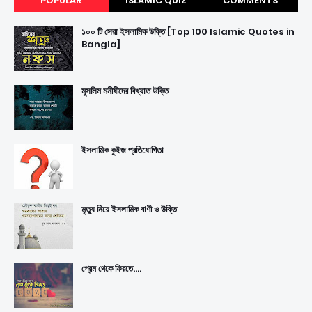
POPULAR
ISLAMIC QUIZ
COMMENTS
১০০ টি সেরা ইসলামিক উক্তি [Top 100 Islamic Quotes in
Bangla]
মুসলিম মনীষীদের বিখ্যাত উক্তি
ইসলামিক কুইজ প্রতিযোগিতা
মৃত্যু নিয়ে ইসলামিক বাণী ও উক্তি
প্রেম থেকে ফিরতে....