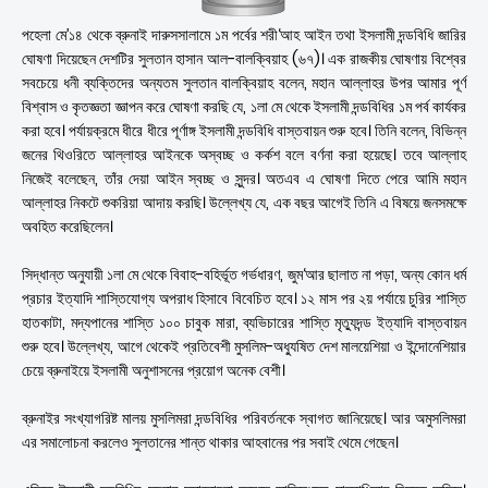
পহেলা মে’১৪ থেকে ব্রুনাই দারুসসালামে ১ম পর্বের শরী‘আহ আইন তথা ইসলামী দন্ডবিধি জারির
ঘোষণা দিয়েছেন দেশটির সুলতান হাসান আল-বালক্বিয়াহ (৬৭)। এক রাজকীয় ঘোষণায় বিশ্বের
সবচেয়ে ধনী ব্যক্তিদের অন্যতম সুলতান বালক্বিয়াহ বলেন, মহান আল্লাহর উপর আমার পূর্ণ
বিশ্বাস ও কৃতজ্ঞতা জ্ঞাপন করে ঘোষণা করছি যে, ১লা মে থেকে ইসলামী দন্ডবিধির ১ম পর্ব কার্যকর
করা হবে। পর্যায়ক্রমে ধীরে ধীরে পূর্ণাঙ্গ ইসলামী দন্ডবিধি বাস্তবায়ন শুরু হবে। তিনি বলেন, বিভিন্ন
জনের থিওরিতে আল্লাহর আইনকে অস্বচ্ছ ও কর্কশ বলে বর্ণনা করা হয়েছে। তবে আল্লাহ
নিজেই বলেছেন, তাঁর দেয়া আইন স্বচ্ছ ও সুন্দর। অতএব এ ঘোষণা দিতে পেরে আমি মহান
আল্লাহর নিকটে শুকরিয়া আদায় করছি। উল্লেখ্য যে, এক বছর আগেই তিনি এ বিষয়ে জনসমক্ষে
অবহিত করেছিলেন।
সিদ্ধান্ত অনুযায়ী ১লা মে থেকে বিবাহ-বহির্ভূত গর্ভধারণ, জুম‘আর ছালাত না পড়া, অন্য কোন ধর্ম
প্রচার ইত্যাদি শাস্তিযোগ্য অপরাধ হিসাবে বিবেচিত হবে। ১২ মাস পর ২য় পর্যায়ে চুরির শাস্তি
হাতকাটা, মদ্যপানের শাস্তি ১০০ চাবুক মারা, ব্যভিচারের শাস্তি মৃত্যুদন্ড ইত্যাদি বাস্তবায়ন
শুরু হবে। উল্লেখ্য, আগে থেকেই প্রতিবেশী মুসলিম-অধ্যুষিত দেশ মালয়েশিয়া ও ইন্দোনেশিয়ার
চেয়ে ব্রুনাইয়ে ইসলামী অনুশাসনের প্রয়োগ অনেক বেশী।
ব্রুনাইর সংখ্যাগরিষ্ট মালয় মুসলিমরা দন্ডবিধির পরিবর্তনকে স্বাগত জানিয়েছে। আর অমুসলিমরা
এর সমালোচনা করলেও সুলতানের শান্ত থাকার আহবানের পর সবাই থেমে গেছেন।