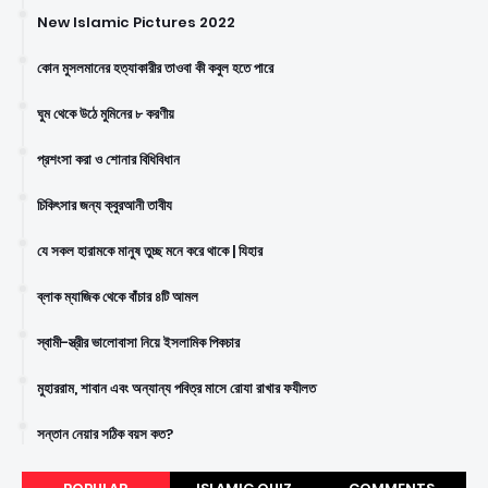
New Islamic Pictures 2022
কোন মুসলমানের হত্যাকারীর তাওবা কী কবুল হতে পারে
ঘুম থেকে উঠে মুমিনের ৮ করণীয়
প্রশংসা করা ও শোনার বিধিবিধান
চিকিৎসার জন্য ক্বুরআনী তাবীয
যে সকল হারামকে মানুষ তুচ্ছ মনে করে থাকে | যিহার
ব্লাক ম্যাজিক থেকে বাঁচার ৪টি আমল
স্বামী-স্ত্রীর ভালোবাসা নিয়ে ইসলামিক পিকচার
মুহাররাম, শাবান এবং অন্যান্য পবিত্র মাসে রোযা রাখার ফযীলত
সন্তান নেয়ার সঠিক বয়স কত?