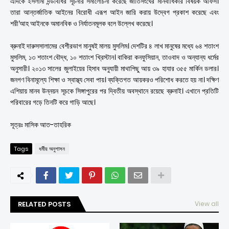
এদিকে ইসলামী দন্ডবিধির সূচনার সমালোচনা করেছে জাতিসংঘের মানবাধিকার বিষয়ক অফিস।
তারা আন্তর্জাতিক আইনের বিরোধী এরূপ আইন জারি করায় উদ্বেগ প্রকাশ করেছে এবং
শরী‘আহ আইনকে অমানবিক ও নির্যাতনমূলক বলে উল্লেখ করেছে।
ব্রুনাই দারুসসালামের বেশীরভাগ মানুষই মালয় মুসলিম। দেশটির ৪ লাখ মানুষের মধ্যে ৬৪ শতাংশ
মুসলিম, ১৩ শতাংশ বৌদ্ধ, ১০ শতাংশ খ্রিস্টান। বাকিরা কনফুসিয়ান, তাওবাদ ও অন্যান্য ধর্মের
অনুসারী। ২০১৩ সালের জুলাইয়ের হিসাব অনুযায়ী মাথাপিছু আয় ৩৯ হাযার ৩৫৫ মার্কিন ডলার।
জনগণ বিনামূল্যে শিক্ষা ও স্বাস্থ্য সেবা পায়। ব্যক্তিগত আয়করও পরিশোধ করতে হয় না। দক্ষিণ
এশিয়ায় মানব উন্নয়ন সূচকে সিঙ্গাপুরের পর দ্বিতীয় অবস্থানে রয়েছে ব্রুনাই। এখানে প্রতিটি
পরিবারের গড়ে তিনটি করে গাড়ি আছে।
সূত্রঃ মাসিক আত-তাহরিক
Tags
ধর্মীয় অনুশাসন
RELATED POSTS
View all