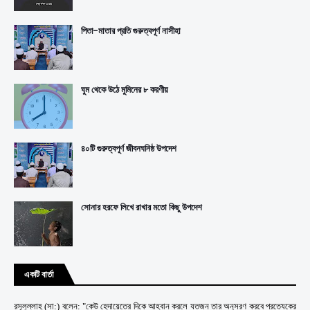
পিতা-মাতার প্রতি গুরুত্বপূর্ণ নাসীহা
ঘুম থেকে উঠে মুমিনের ৮ করণীয়
৪০টি গুরুত্বপূর্ণ জীবনঘনিষ্ঠ উপদেশ
সোনার হরফে লিখে রাখার মতো কিছু উপদেশ
একটি বার্তা
রসূলুল্লাহ্ (সা:) বলেন: "কেউ হেদায়েতের দিকে আহবান করলে যতজন তার অনুসরণ করবে প্রত্যেকের