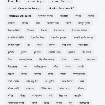
About Us
Islamic Apps
Islamic Picture
Islamic Quotes in Bangla
Muslim Scholars BD
Paradoxical sajid
অনলাইনে ইসলাম
অনুপ্রেরণা
অনুবাদ
অনুভূতি
অন্যান্য
আক্বিদা
আদব
আল্লাহর গজব
আশুরা
আহলুস সুন্নাহ
ইজমা ও কিয়াস
ইতিহাস
ইসলাম
ইসলামিক গল্প
ইসলামিক চিকিৎসা
ইসলামিক বই রিভিউ
ইসলামিক বিধান
ইসলামিক মূল্যবোধ
ইসলামী ব্যাংকিং ব্যবস্থা
ইসলামে প্রবেশ
ঈদ
ঈমান
উপদেশ
কবীরা গুনাহ
কুইজ প্রশ্ন
কুর'আন
কুরবানী
কুসংস্কার
কোয়ান্টাম মেথড
ক্বিয়ামত
গান-বাজনা
গীবত
গুরুত্বপূর্ণ আমল
চিন্তাশীলদের জন্য
ছিয়াম
জান্নাত
জাহান্নাম
জীবনের গল্প
জ্ঞান
জ্ঞানীজনের কথা
জ্বীন
তাওবাহ
তাওহীদ
তাকওয়া
তাকদীর
তাফসীর
তালাক
দাজ্জাল
দাম্পত্য জীবন
দোয়া ও যিকির
ধর্মীয় অনুশাসন
নও মুসলিম
নফল ইবাদাত
নববর্ষ
নবীদের কাহিনী
নাস্তিকতা
নিষিদ্ধ বিষয়
নৈতিক অবক্ষয়
পবিত্রতা
পরিবার
পরীক্ষা
পর্ণ আসক্তি
পর্দা
পিতা-মাতা
প্যারেন্টিং
প্রশ্নোত্তরে ইসলাম
প্রার্থনা
ফিতরা
ফিতান
বন্ধু
বাচ্চাদের নাম