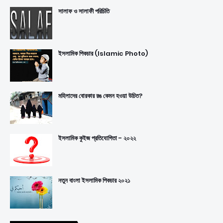
সালাফ ও সালাফী পরিচিতি
ইসলামিক পিকচার (Islamic Photo)
মহিলাদের বোরকার রঙ কেমন হওয়া উচিত?
ইসলামিক কুইজ প্রতিযোগিতা - ২০২২
নতুন বাংলা ইসলামিক পিকচার ২০২১