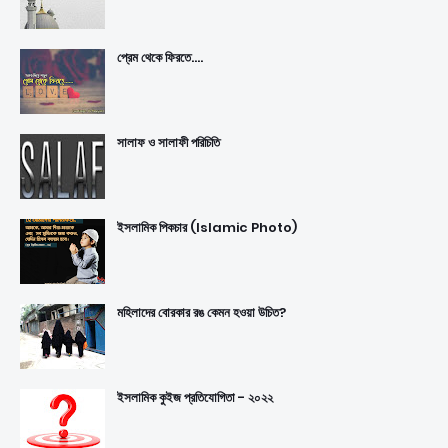
প্রেম থেকে ফিরতে....
সালাফ ও সালাফী পরিচিতি
ইসলামিক পিকচার (Islamic Photo)
মহিলাদের বোরকার রঙ কেমন হওয়া উচিত?
ইসলামিক কুইজ প্রতিযোগিতা - ২০২২