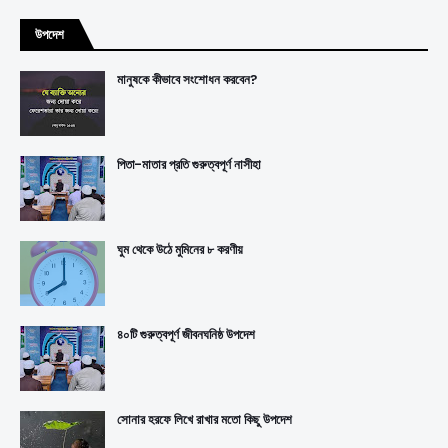
উপদেশ
মানুষকে কীভাবে সংশোধন করবেন?
পিতা-মাতার প্রতি গুরুত্বপূর্ণ নাসীহা
ঘুম থেকে উঠে মুমিনের ৮ করণীয়
৪০টি গুরুত্বপূর্ণ জীবনঘনিষ্ঠ উপদেশ
সোনার হরফে লিখে রাখার মতো কিছু উপদেশ