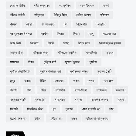
দোয়া ও যিকির
ধর্মীয় অনুশাসন
নও মুসলিম
নফল ইবাদাত
নববর্ষ
নবীদের কাহিনী
নাস্তিকতা
নিষিদ্ধ বিষয়
নৈতিক অবক্ষয়
পবিত্রতা
পরিবার
পরীক্ষা
পর্ণ আসক্তি
পর্দা
পিতা-মাতা
প্যারেন্টিং
প্রশ্নোত্তরে ইসলাম
প্রার্থনা
ফিতরা
ফিতান
বন্ধু
বাচ্চাদের নাম
বিচার দিবস
বিদআত
বিবর্তন
বিবাহ
বিশেষ সময়
বিষয়ভিত্তিক কুরআন
ভ্রান্ত ফির্কা
মহিলাদের জন্য
মহিলাদের মজলিস
মানবাধিকার
মাযহাব
মাসায়েল
মিরাজ
মুক্তির বার্তা
মুখোশ উন্মোচন
মুসলিম
মুসলিম টেকনিশিয়ান
মুসলিম বাচ্চাদের ছবি
মুসলিমদের কান্না
মুহাম্মদ (সা:)
মৃত্যু
যাকাত
রিযিক
লেনদেন
লেবাস
শত্রু
শবে বরাত
শয়তান
শিয়া
শিরক
সতর্কবার্তা
সত্য-মিথ্যা
সত্যকথন
সফলতা
সভ্যতার সংকট
সমকামিতা
সমালোচনা
সাদাকা
সামাজিক অবক্ষয়
সালাত
সালাফী
সাহাবীদের জীবন
সুদ
সুন্নাত
সেরা ইসলামি বই
হজ্জ
হতাশ হবেন না
হাদীস
হাদীসের গল্প
হারাম
হারিয়ে যাওয়া সুন্নাহ