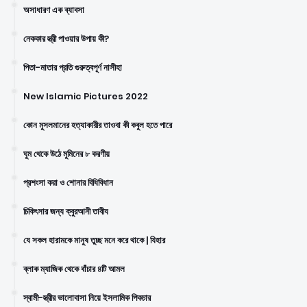
অসাধারণ এক ব্যাবসা
নেককার স্ত্রী পাওয়ার উপায় কী?
পিতা-মাতার প্রতি গুরুত্বপূর্ণ নাসীহা
New Islamic Pictures 2022
কোন মুসলমানের হত্যাকারীর তাওবা কী কবুল হতে পারে
ঘুম থেকে উঠে মুমিনের ৮ করণীয়
প্রশংসা করা ও শোনার বিধিবিধান
চিকিৎসার জন্য ক্বুরআনী তাবীয
যে সকল হারামকে মানুষ তুচ্ছ মনে করে থাকে | যিহার
ব্লাক ম্যাজিক থেকে বাঁচার ৪টি আমল
স্বামী-স্ত্রীর ভালোবাসা নিয়ে ইসলামিক পিকচার