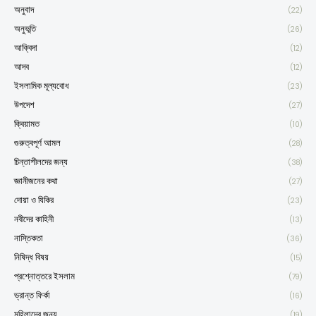
অনুবাদ
(22)
অনুভূতি
(26)
আক্বিদা
(12)
আদব
(12)
ইসলামিক মূল্যবোধ
(23)
উপদেশ
(27)
ক্বিয়ামত
(10)
গুরুত্বপূর্ণ আমল
(28)
চিন্তাশীলদের জন্য
(38)
জ্ঞানীজনের কথা
(27)
দোয়া ও যিকির
(23)
নবীদের কাহিনী
(13)
নাস্তিকতা
(36)
নিষিদ্ধ বিষয়
(15)
প্রশ্নোত্তরে ইসলাম
(79)
ভ্রান্ত ফির্কা
(16)
মহিলাদের জন্য
(19)