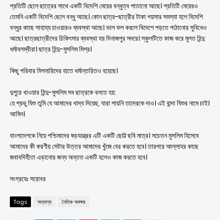
প্রতিটি ছেলে ছাত্রের সাথে একটি বিদেশি মেয়ের বন্ধুত্ব পাতানো আছে। প্রতিটি মেয়েরও
তেমনি একটি বিদেশি ছেলে বন্ধু আছে। কোন ছাত্র-ছাত্রীর টাকা পয়সার সমস্যা হলে বিদেশি
বন্ধুর কাছে সাহায্য চাওয়ারও ব্যবস্থা আছে। ভাল ফল করলে বিদেশে পড়তে পাঠানোর সুবিধেও
আছে। ছাত্রছাত্রীদের চিকিৎসার ব্যবস্থা হয় দিনাজপুর সদরে। স্কুলটিতে কাজ করে মূলত হিন্দু
ধর্মাবলম্বীরা। ছাত্র হিন্দু-মুসলিম মিশ্র।
কিছু পরিবার মিশনারিদের হাতে ধর্মান্তরিতও হয়েছে।
দুপুরে খাওয়ার হিন্দু-মুসলিম সব ছাত্রকে বলতে হয়:
হে প্রভু যিশু তুমি যে আমাদের খাদ্য দিয়েছ, যারা পায়নি তাদেরকে দাও। এই বান্দা যিশুর নামে চাই।
আমিন।
বাংলাদেশকে নিয়ে পশ্চিমাদের ষড়যন্ত্রের এটি একটি ছোট্ট ছবি মাত্র। সচেতন মুসলিম হিসেবে
আমাদের কী করণীয় সেটার উত্তর আমাদের খুঁজে বের করতে হবে। তারপরে আল্লাহর কাছে
জবাবদিহীতা এড়ানোর জন্য অন্তত একটি হলেও কাজ করতে হবে।
সংগ্রহেঃ সরোবর
Tags
অন্যান্য
নৈতিক অবক্ষয়