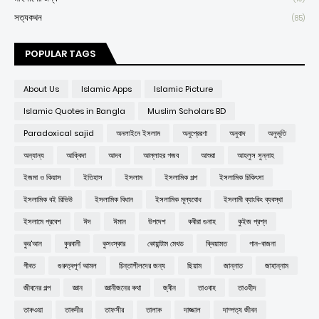
সত্যকথন
(85)
POPULAR TAGS
About Us
Islamic Apps
Islamic Picture
Islamic Quotes in Bangla
Muslim Scholars BD
Paradoxical sajid
অনলাইনে ইসলাম
অনুপ্রেরণা
অনুবাদ
অনুভূতি
অন্যান্য
আক্বিদা
আদব
আল্লাহর গজব
আশুরা
আহলুস সুন্নাহ
ইজমা ও কিয়াস
ইতিহাস
ইসলাম
ইসলামিক গল্প
ইসলামিক চিকিৎসা
ইসলামিক বই রিভিউ
ইসলামিক বিধান
ইসলামিক মূল্যবোধ
ইসলামী ব্যাংকিং ব্যবস্থা
ইসলামে প্রবেশ
ঈদ
ঈমান
উপদেশ
কবীরা গুনাহ
কুইজ প্রশ্ন
কুর'আন
কুরবানী
কুসংস্কার
কোয়ান্টাম মেথড
ক্বিয়ামত
গান-বাজনা
গীবত
গুরুত্বপূর্ণ আমল
চিন্তাশীলদের জন্য
ছিয়াম
জান্নাত
জাহান্নাম
জীবনের গল্প
জ্ঞান
জ্ঞানীজনের কথা
জ্বীন
তাওবাহ
তাওহীদ
তাকওয়া
তাকদীর
তাফসীর
তালাক
দাজ্জাল
দাম্পত্য জীবন