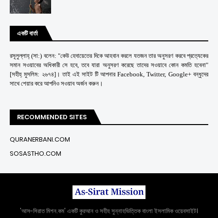
একটি বার্তা
রসূলুল্লাহ্ (সা:) বলেন: "কেউ হেদায়েতের দিকে আহবান করলে যতজন তার অনুসরণ করবে প্রত্যেকের
সমান সওয়াবের অধিকারী সে হবে, তবে যারা অনুসরণ করেছে তাদের সওয়াবে কোন কমতি হবেনা"
[সহীহ্ মুসলিম: ২৬৭৪]। তাই এই সাইট টি আপনার Facebook, Twitter, Google+ বন্ধুদের
সাথে শেয়ার করে আপনিও সওয়াব অর্জন করুন।
RECOMMENDED SITES
QURANERBANI.COM
SOSASTHO.COM
'আস-সিরাত মিশন.কম' একটি কুরআন ও সহীহ সুন্নাহভিত্তিক বাংলা ইসলামিক ওয়েবসাইট।