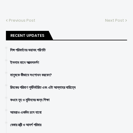
Previous Post
Next Post
RECENT UPDATES
লিঙ্গ পরিবর্তনের ভয়াবহ পরিণতি
ইসলাম মানে আত্মসমর্পণ
মানুষকে কীভাবে সংশোধন করবেন?
রিযকের পরিমাণ পূর্বনির্ধারিত এবং এটা আল্লাহর দায়িত্বে
কওমে নূহ ও মুমিনদের জন্য শিক্ষা
আমরাও একদিন চলে যাবো
বেকার স্ত্রী ও আদর্শ পরিবার