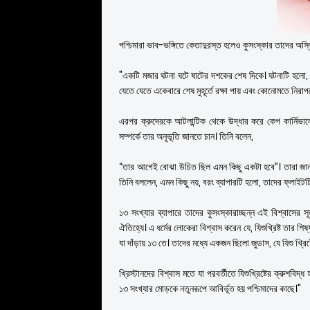
পশ্চিমারা ভাব-ভঙ্গিতে কেতাদুরস্ত হলেও কুসংস্কার তাদের অস্
"একটি মজার ঘটনা ঘটে ষাটের দশকের শেষ দিকে। ঘটনাটি হলো, এক
যেতে যেতে একেবারে শেষ মুহূর্তে রক্ষা পায় এবং কোনোমতে নিরা
এরপর ক্রুদেরকে আটলান্টিক থেকে উদ্ধার করে কেপ কার্নিভাল
সম্পর্কে তার অনূভূতি জানতে চান। তিনি বলেন,
“তার আগেই বোঝা উচিত ছিল এমন কিছু একটা হবে”। তারা জানত
তিনি বললেন, এমন কিছু নয়, বরং ব্যাপারটি হলো, তাদের ফ্লাইটট
১৩ সংখ্যার ব্যাপারে তাদের কুসংস্কারাচ্ছন্ন এই বিশ্বাসের
ঐতিহ্যে। এ ধর্মের লোকেরা বিশ্বাস করেন যে, যিশুখ্রিষ্ট তার 
যা দাঁড়ায় ১৩ তে। তাদের মধ্যে একজন ছিলো জুডাস, যে যিশু খ্রি
খ্রিস্টানদের বিশ্বাস মতে যা পরবর্তীতে যিশুখ্রিষ্টের ক্রুশবিদ্
১৩ সংখ্যার মোড়কে নতুনরূপে আবির্ভূত হয় পশ্চিমাদের কাছে।"