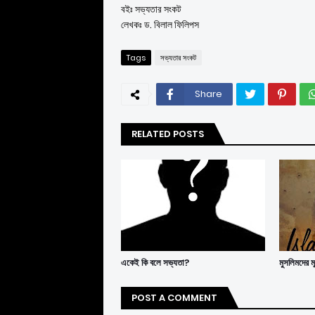
বইঃ সভ্যতার সংকট
লেখকঃ ড. বিলাল ফিলিপস
Tags
সভ্যতার সংকট
Share
RELATED POSTS
একেই কি বলে সভ্যতা?
মুসলিমদের ম
POST A COMMENT