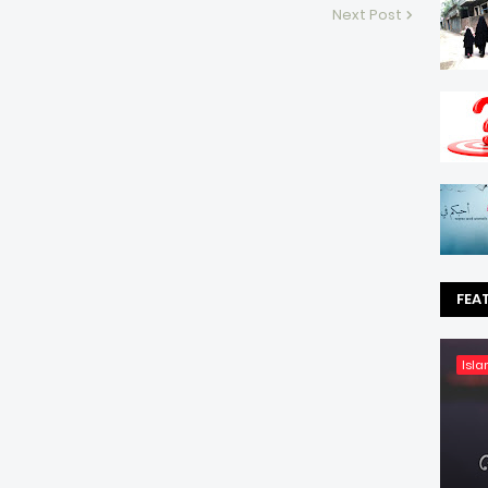
Next Post
FEA
Isla