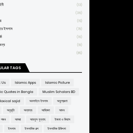
িনী
(13)
(36)
য়
(15)
তরে ইসলাম
(79)
কা
(16)
জন্য
(19)
(85)
ULAR TAGS
t Us
Islamic Apps
Islamic Picture
ic Quotes in Bangla
Muslim Scholars BD
oxical sajid
অনলাইনে ইসলাম
অনুপ্রেরণা
অনুভূতি
অন্যান্য
আক্বিদা
আদব
র গজব
আশুরা
আহলুস সুন্নাহ
ইজমা ও কিয়াস
ইসলাম
ইসলামিক গল্প
ইসলামিক চিকিৎসা