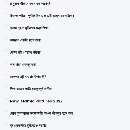
মানুষকে কীভাবে সংশোধন করবেন?
রিযকের পরিমাণ পূর্বনির্ধারিত এবং এটা আল্লাহর দায়িত্বে
কওমে নূহ ও মুমিনদের জন্য শিক্ষা
আমরাও একদিন চলে যাবো
বেকার স্ত্রী ও আদর্শ পরিবার
অসাধারণ এক ব্যাবসা
নেককার স্ত্রী পাওয়ার উপায় কী?
পিতা-মাতার প্রতি গুরুত্বপূর্ণ নাসীহা
New Islamic Pictures 2022
কোন মুসলমানের হত্যাকারীর তাওবা কী কবুল হতে পারে
ঘুম থেকে উঠে মুমিনের ৮ করণীয়