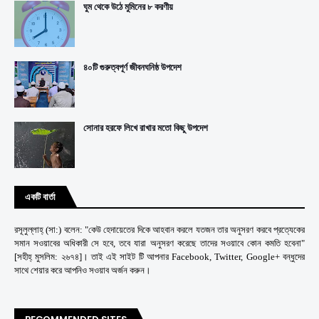
ঘুম থেকে উঠে মুমিনের ৮ করণীয়
৪০টি গুরুত্বপূর্ণ জীবনঘনিষ্ঠ উপদেশ
সোনার হরফে লিখে রাখার মতো কিছু উপদেশ
একটি বার্তা
রসূলুল্লাহ্ (সা:) বলেন: "কেউ হেদায়েতের দিকে আহবান করলে যতজন তার অনুসরণ করবে প্রত্যেকের
সমান সওয়াবের অধিকারী সে হবে, তবে যারা অনুসরণ করেছে তাদের সওয়াবে কোন কমতি হবেনা"
[সহীহ্ মুসলিম: ২৬৭৪]। তাই এই সাইট টি আপনার Facebook, Twitter, Google+ বন্ধুদের
সাথে শেয়ার করে আপনিও সওয়াব অর্জন করুন।