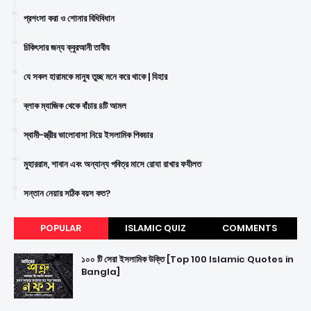
প্রশংসা করা ও শোনার বিধিবিধান
চিকিৎসার জন্য ক্বুরআনী তাবীয
যে সকল হারামকে মানুষ তুচ্ছ মনে করে থাকে | যিহার
ব্লাক ম্যাজিক থেকে বাঁচার ৪টি আমল
স্বামী-স্ত্রীর ভালোবাসা নিয়ে ইসলামিক পিকচার
মুহাররাম, শাবান এবং অন্যান্য পবিত্র মাসে রোযা রাখার ফযীলত
সন্তান নেয়ার সঠিক বয়স কত?
POPULAR
ISLAMIC QUIZ
COMMENTS
১০০ টি সেরা ইসলামিক উক্তি [Top 100 Islamic Quotes in
Bangla]