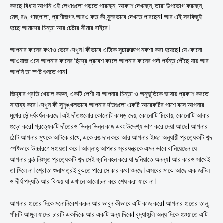
করছে বিধায় আপনি এই লেখাগুলো পড়তে পারছেন, আকাশ দেখছেন, তারা উপভোগ করছেন,
মেঘ, রঙ, গাছপালা, প্রাণীজগৎ আরও কত কী সুন্দরভাবে দেখতে পারছেন। আর এই সবকিছুই
হচ্ছে আমাদের চিন্তা আর চেষ্টার সীমার বাইরে।
আপনার কানের কথাও ভেবে দেখুন। কীভাবে এটিকে সুচারুরুপে নকশা করা হয়েছে। যে কোনো
আওয়াজ এসে আপনার কানের ছিদ্রে প্রবেশ করলে আপনার কানের পর্দা পর্যন্ত পৌঁছে যায় আর
আপনি তা স্পষ্ট শুনতে পান।
জিহ্বার প্রতি খেয়াল করুন, একটি পেশী যা আপনার চিন্তা ও অনুভূতিকে ভাষায় প্রকাশ করতে
সাহায্য করে। দেখুন কী সুশৃঙ্খলভাবে আপনার দাঁতগুলো একটি আরেকটির পাশে বসে আপনার
মুখের সৌন্দর্যবর্ধন করছে। এই দাঁতগুলোর কোনোটি কামড় দেয়, কোনোটি চিবোয়, কোনোটি আবার
গুড়ো করে। প্রত্যেকটি দাঁতেরও ভিন্ন ভিন্ন কাজ এবং উদ্দেশ্য ভাগ করে দেয়া আছে। আপনার
ঠোট আপনার মুখকে আটকে রাখে, একে রঙ দান করে আর আপনার ইচ্ছা অনুযায়ী প্রত্যেকটি শব্দ
স্পষ্টভাবে উচ্চারণে সহায়তা করে। আল্লাহ্‌ আপনার স্বরযন্ত্রকে এমন ভাবে বানিয়েছেন যে
আপনার কন্ঠ নিঃসৃত প্রত্যেকটি শব্দ সেই ধ্বনি বহন করে যা দুনিয়াতে অনন্য। আর কারও সাথেই
তা মিলে না। শ্রোতা শুনামাত্রই বুঝতে পারে সে কার কথা শুনছে। এসবের মাঝে আছে এক জটিল
ও দীর্ঘ পদ্ধতি আর বিস্ময় যা এখানে আলোচনা করে শেষ করা যাবে না।
আপনার হাতের দিকে মনোনিবেশ করুন আর ভাবুন কীভাবে এটি কাজ করে। আপনার হাতের তালু,
পাঁচটি আঙ্গুল যাদের চারটি একদিকে আর একটি অন্য দিকে। বৃদ্ধাঙ্গুলি অন্য দিকে হওয়াতে এটি