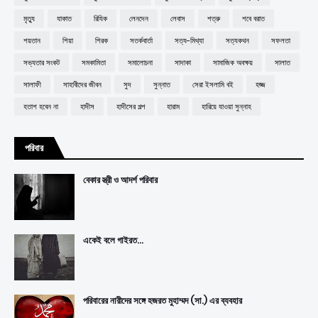
মৃত্যু
যাকাত
রিযিক
লেনদেন
লেবাস
শত্রু
শবে বরাত
শয়তান
শিয়া
শিরক
সতর্কবার্তা
সত্য-মিথ্যা
সত্যকথন
সফলতা
সভ্যতার সংকট
সমকামিতা
সমালোচনা
সাদাকা
সামাজিক অবক্ষয়
সালাত
সালাফী
সাহাবীদের জীবন
সুদ
সুন্নাত
সেরা ইসলামি বই
হজ্জ
হতাশ হবেন না
হাদীস
হাদীসের গল্প
হারাম
হারিয়ে যাওয়া সুন্নাহ
পরিবার
বেকার স্ত্রী ও আদর্শ পরিবার
একেই বলে গাইরত...
পরিবারের নারীদের সঙ্গে হজরত মুহাম্মদ (সা.) এর ব্যবহার