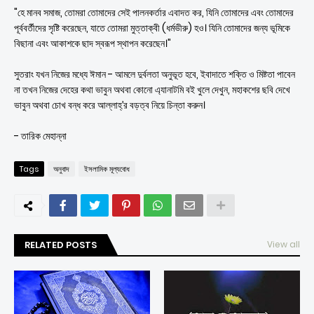
"হে মানব সমাজ, তোমরা তোমাদের সেই পালনকর্তার এবাদত কর, যিনি তোমাদের এবং তোমাদের
পূর্ববর্তীদের সৃষ্টি করেছেন, যাতে তোমরা মুত্তাক্বী (ধর্মভীরু) হও। যিনি তোমাদের জন্য ভূমিকে
বিছানা এবং আকাশকে ছাদ স্বরূপ স্থাপন করেছেন।"
সুতরাং যখন নিজের মধ্যে ঈমান - আমলে দুর্বলতা অনুভূত হবে, ইবাদাতে শক্তি ও মিষ্টতা পাবেন
না তখন নিজের দেহের কথা ভাবুন অথবা কোনো এ্যানাটমি বই খুলে দেখুন, মহাকশের ছবি দেখে
ভাবুন অথবা চোখ বন্ধ করে আল্লাহ্‌’র বড়ত্ব নিয়ে চিন্তা করুন।
- তারিক মেহান্না
Tags
অনুবাদ
ইসলামিক মূল্যবোধ
RELATED POSTS
View all