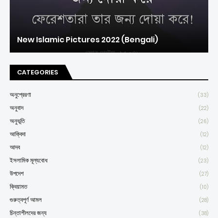
New Islamic Pictures 2022 (Bengali)
CATEGORIES
অনুপ্রেরণা
(33)
অনুবাদ
(22)
অনুভূতি
(26)
আক্বিদা
(12)
আদব
(12)
ইসলামিক মূল্যবোধ
(23)
উপদেশ
(27)
ক্বিয়ামত
(10)
গুরুত্বপূর্ণ আমল
(28)
চিন্তাশীলদের জন্য
(38)