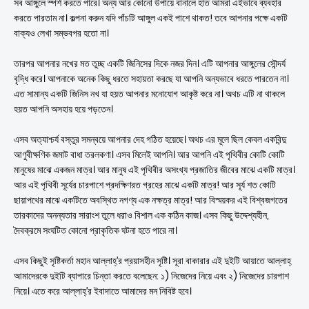
সব আঙ্গুলে স্পর্শ করতে পারে। অন্য আর কোনো উপায়ে বানালে হাত আমরা এইভাবে ব্যবহার
করতে পারতাম না। কল্পনা করুন যদি পাঁচটি আঙ্গুল একই পাশে থাকত! তবে আপনার পক্ষে একটি
বাক্যও লেখা সম্ভবপর হতো না।
তারপর আপনার নখের মত তুচ্ছ একটি জিনিসের দিকে নজর দিন। এটি আপনার আঙ্গুলের সৌন্দর্য
বৃদ্ধি করে। আপনাকে অনেক কিছু ধরতে সহায়তা করছে যা আপনি অন্যভাবে ধরতে পারতেন না।
এত সামান্য একটি জিনিস নখ যা হয়ত আপনার মনোযোগ আকৃষ্ট করে না। অথচ এটি না থাকলে
হয়ত আপনি অসহায় হয়ে পড়তেন।
এসব অত্যাশ্চর্য বস্তুর সমন্বয়ে আপনার দেহ গঠিত হয়েছে। অথচ এর মূলে ছিল কেবল একবিন্দু
আণুবীক্ষণিক জমাট বাধা তরলকণা। এসব মিলেই আপনি। আর আপনি এই পৃথিবীর কোটি কোটি
মানুষের মাঝে একজন মাত্র। আর মানুষ এই পৃথিবীর অসংখ্য প্রজাতির জীবের মাঝে একটি মাত্র।
আর এই পৃথিবী সূর্যের চারপাশে প্রদক্ষিণরত গ্রহের মাঝে একটি মাত্র! আর সূর্য শত কোটি
ছায়াপথের মাঝে একটিতে অবস্থিত নগণ্য এক নক্ষত্র মাত্র! আর বিস্ময়কর এই বিশ্বজগতের
তারকাদের অনন্যতার সারাংশ তুলে ধরাও বিশাল এক কঠিন কাজ। এসব কিছু উদ্দেশ্যহীন,
দৈবক্রমে সংঘটিত কোনো প্রাকৃতিক ঘটনা হতে পারে না।
এসব কিছুই সৃষ্টিকর্তা মহান আল্লাহ্‌’র প্রয়াসহীন সৃষ্টি। সূরা বাকারার এই দুইটি আয়াতে আল্লাহ্‌
আমাদেরকে দুইটি ব্যাপারে চিন্তা করতে বলেছেন: ১) নিজেদের নিয়ে এবং ২) নিজেদের চারপাশ
নিয়ে। এতে করে আল্লাহ্‌’র ইবাদাতে আমাদের মন নিবিষ্ট হবে।