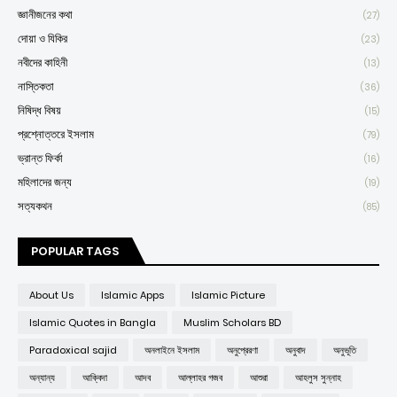
জ্ঞানীজনের কথা
(27)
দোয়া ও যিকির
(23)
নবীদের কাহিনী
(13)
নাস্তিকতা
(36)
নিষিদ্ধ বিষয়
(15)
প্রশ্নোত্তরে ইসলাম
(79)
ভ্রান্ত ফির্কা
(16)
মহিলাদের জন্য
(19)
সত্যকথন
(85)
POPULAR TAGS
About Us
Islamic Apps
Islamic Picture
Islamic Quotes in Bangla
Muslim Scholars BD
Paradoxical sajid
অনলাইনে ইসলাম
অনুপ্রেরণা
অনুবাদ
অনুভূতি
অন্যান্য
আক্বিদা
আদব
আল্লাহর গজব
আশুরা
আহলুস সুন্নাহ