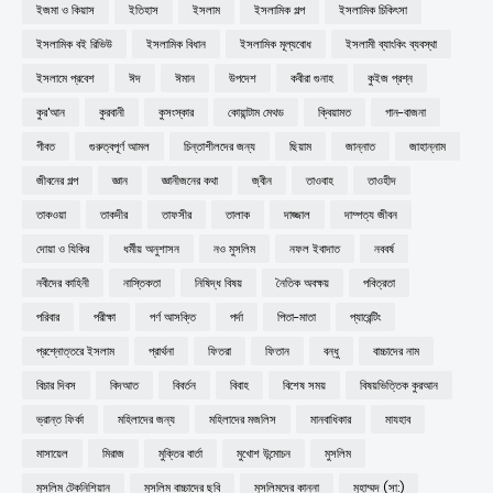
ইজমা ও কিয়াস
ইতিহাস
ইসলাম
ইসলামিক গল্প
ইসলামিক চিকিৎসা
ইসলামিক বই রিভিউ
ইসলামিক বিধান
ইসলামিক মূল্যবোধ
ইসলামী ব্যাংকিং ব্যবস্থা
ইসলামে প্রবেশ
ঈদ
ঈমান
উপদেশ
কবীরা গুনাহ
কুইজ প্রশ্ন
কুর'আন
কুরবানী
কুসংস্কার
কোয়ান্টাম মেথড
ক্বিয়ামত
গান-বাজনা
গীবত
গুরুত্বপূর্ণ আমল
চিন্তাশীলদের জন্য
ছিয়াম
জান্নাত
জাহান্নাম
জীবনের গল্প
জ্ঞান
জ্ঞানীজনের কথা
জ্বীন
তাওবাহ
তাওহীদ
তাকওয়া
তাকদীর
তাফসীর
তালাক
দাজ্জাল
দাম্পত্য জীবন
দোয়া ও যিকির
ধর্মীয় অনুশাসন
নও মুসলিম
নফল ইবাদাত
নববর্ষ
নবীদের কাহিনী
নাস্তিকতা
নিষিদ্ধ বিষয়
নৈতিক অবক্ষয়
পবিত্রতা
পরিবার
পরীক্ষা
পর্ণ আসক্তি
পর্দা
পিতা-মাতা
প্যারেন্টিং
প্রশ্নোত্তরে ইসলাম
প্রার্থনা
ফিতরা
ফিতান
বন্ধু
বাচ্চাদের নাম
বিচার দিবস
বিদআত
বিবর্তন
বিবাহ
বিশেষ সময়
বিষয়ভিত্তিক কুরআন
ভ্রান্ত ফির্কা
মহিলাদের জন্য
মহিলাদের মজলিস
মানবাধিকার
মাযহাব
মাসায়েল
মিরাজ
মুক্তির বার্তা
মুখোশ উন্মোচন
মুসলিম
মুসলিম টেকনিশিয়ান
মুসলিম বাচ্চাদের ছবি
মুসলিমদের কান্না
মুহাম্মদ (সা:)