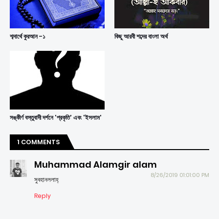
শব্দার্থে কুরআন -১
কিছু আরবী শব্দের বাংলা অর্থ
সঙ্কীর্ণ বস্তুবাদী দর্শনে 'প্রকৃতি' এবং 'ইসলাম'
1 COMMENTS
Muhammad Alamgir alam
8/26/2019 01:01:00 PM
সুবহানললাহ্
Reply