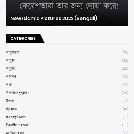
New Islamic Pictures 2022 (Bengali)
CATEGORIES
অনুপ্রেরণা
(33)
অনুবাদ
(22)
অনুভূতি
(26)
আক্বিদা
(12)
আদব
(12)
ইসলামিক মূল্যবোধ
(23)
উপদেশ
(27)
ক্বিয়ামত
(10)
গুরুত্বপূর্ণ আমল
(28)
চিন্তাশীলদের জন্য
(38)
জ্ঞানীজনের কথা
(27)