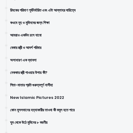
রিযকের পরিমাণ পূর্বনির্ধারিত এবং এটা আল্লাহর দায়িত্বে
কওমে নূহ ও মুমিনদের জন্য শিক্ষা
আমরাও একদিন চলে যাবো
বেকার স্ত্রী ও আদর্শ পরিবার
অসাধারণ এক ব্যাবসা
নেককার স্ত্রী পাওয়ার উপায় কী?
পিতা-মাতার প্রতি গুরুত্বপূর্ণ নাসীহা
New Islamic Pictures 2022
কোন মুসলমানের হত্যাকারীর তাওবা কী কবুল হতে পারে
ঘুম থেকে উঠে মুমিনের ৮ করণীয়