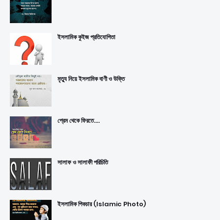
ইসলামিক কুইজ প্রতিযোগিতা
মৃত্যু নিয়ে ইসলামিক বাণী ও উক্তি
প্রেম থেকে ফিরতে....
সালাফ ও সালাফী পরিচিতি
ইসলামিক পিকচার (Islamic Photo)