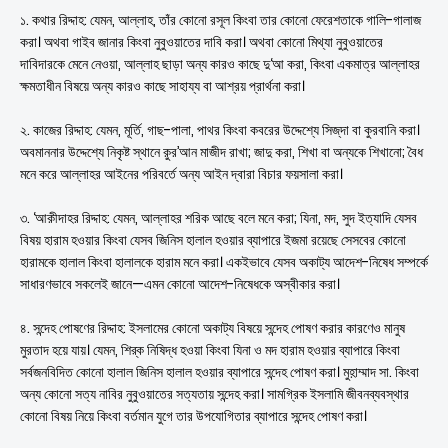
১. কথার রিদ্দাহ: যেমন, আল্লাহ, তাঁর কোনো রসূল কিংবা তার কোনো ফেরেশতাকে গালি-গালাজ
করা। অথবা গাইব জানার কিংবা নুবুওয়াতের দাবি করা। অথবা কোনো মিথ্যা নুবুওয়াতের
দাবিদারকে মেনে নেওয়া, আল্লাহ ছাড়া অন্য কারও কাছে দু‘আ করা, কিংবা একমাত্র আল্লাহর
ক্ষমতাধীন বিষয়ে অন্য কারও কাছে সাহায্য বা আশ্রয় প্রার্থনা করা।
২. কাজের রিদ্দাহ: যেমন, মূর্তি, গাছ-পালা, পাথর কিংবা কবরের উদ্দেশ্যে সিজ্‌দা বা কুরবানি করা।
অবমাননার উদ্দেশ্যে নিকৃষ্ট স্থানে ক়ুর’আন মাজীদ রাখা; জাদু করা, শিখা বা অন্যকে শিখানো; বৈধ
মনে করে আল্লাহর আইনের পরিবর্তে অন্য আইন দ্বারা বিচার ফয়সালা করা।
৩. ‘আক়ীদাহর রিদ্দাহ: যেমন, আল্লাহর শরিক আছে বলে মনে করা; যিনা, মদ, সুদ ইত্যাদি যেসব
বিষয় হারাম হওয়ার কিংবা যেসব জিনিস হালাল হওয়ার ব্যাপারে ইজমা রয়েছে সেসবের কোনো
হারামকে হালাল কিংবা হালালকে হারাম মনে করা। একইভাবে যেসব অকাট্য আদেশ-নিষেধ সম্পর্কে
সাধারণভাবে সকলেই জানে—এমন কোনো আদেশ-নিষেধকে অস্বীকার করা।
৪. সন্দেহ পোষণের রিদ্দাহ: ইসলামের কোনো অকাট্য বিষয়ে সন্দেহ পোষণ করার কারণেও মানুষ
মুরতাদ হয়ে যায়। যেমন, শির্‌ক নিষিদ্ধ হওয়া কিংবা যিনা ও মদ হারাম হওয়ার ব্যাপারে কিংবা
সর্বজনবিদিত কোনো হালাল জিনিস হালাল হওয়ার ব্যাপারে সন্দেহ পোষণ করা। মুহ়াম্মাদ সা. কিংবা
অন্য কোনো সত্য নাবির নুবুওয়াতের সত্যতায় সন্দেহ করা। সামগ্রিক ইসলামি জীবনব্যবস্থার
কোনো বিষয় নিয়ে কিংবা বর্তমান যুগে তার উপযোগিতার ব্যাপারে সন্দেহ পোষণ করা।