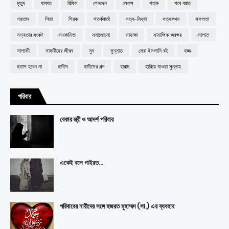
মৃত্যু
যাকাত
রিযিক
লেনদেন
লেবাস
শত্রু
শবে বরাত
শয়তান
শিয়া
শিরক
সতর্কবার্তা
সত্য-মিথ্যা
সত্যকথন
সফলতা
সভ্যতার সংকট
সমকামিতা
সমালোচনা
সাদাকা
সামাজিক অবক্ষয়
সালাত
সালাফী
সাহাবীদের জীবন
সুদ
সুন্নাত
সেরা ইসলামি বই
হজ্জ
হতাশ হবেন না
হাদীস
হাদীসের গল্প
হারাম
হারিয়ে যাওয়া সুন্নাহ
পরিবার
বেকার স্ত্রী ও আদর্শ পরিবার
একেই বলে গাইরত...
পরিবারের নারীদের সঙ্গে হজরত মুহাম্মদ (সা.) এর ব্যবহার