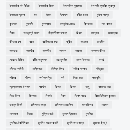
ইসলামিক বই রিভিউ
ইসলামিক বিধান
ইসলামিক মূল্যবোধ
ইসলামী ব্যাংকিং ব্যবস্থা
ইসলামে প্রবেশ
ঈদ
ঈমান
উপদেশ
কবীরা গুনাহ
কুইজ প্রশ্ন
কুর'আন
কুরবানী
কুসংস্কার
কোয়ান্টাম মেথড
ক্বিয়ামত
গান-বাজনা
গীবত
গুরুত্বপূর্ণ আমল
চিন্তাশীলদের জন্য
ছিয়াম
জান্নাত
জাহান্নাম
জীবনের গল্প
জ্ঞান
জ্ঞানীজনের কথা
জ্বীন
তাওবাহ
তাওহীদ
তাকওয়া
তাকদীর
তাফসীর
তালাক
দাজ্জাল
দাম্পত্য জীবন
দোয়া ও যিকির
ধর্মীয় অনুশাসন
নও মুসলিম
নফল ইবাদাত
নববর্ষ
নবীদের কাহিনী
নাস্তিকতা
নিষিদ্ধ বিষয়
নৈতিক অবক্ষয়
পবিত্রতা
পরিবার
পরীক্ষা
পর্ণ আসক্তি
পর্দা
পিতা-মাতা
প্যারেন্টিং
প্রশ্নোত্তরে ইসলাম
প্রার্থনা
ফিতরা
ফিতান
বন্ধু
বাচ্চাদের নাম
বিচার দিবস
বিদআত
বিবর্তন
বিবাহ
বিশেষ সময়
বিষয়ভিত্তিক কুরআন
ভ্রান্ত ফির্কা
মহিলাদের জন্য
মহিলাদের মজলিস
মানবাধিকার
মাযহাব
মাসায়েল
মিরাজ
মুক্তির বার্তা
মুখোশ উন্মোচন
মুসলিম
মুসলিম টেকনিশিয়ান
মুসলিম বাচ্চাদের ছবি
মুসলিমদের কান্না
মুহাম্মদ (সা:)