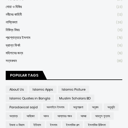
দোয়া ও যিকির
(23)
নবীদের কাহিনী
(13)
নাস্তিকতা
(36)
নিষিদ্ধ বিষয়
(15)
প্রশ্নোত্তরে ইসলাম
(79)
ভ্রান্ত ফির্কা
(16)
মহিলাদের জন্য
(19)
সত্যকথন
(85)
POPULAR TAGS
About Us
Islamic Apps
Islamic Picture
Islamic Quotes in Bangla
Muslim Scholars BD
Paradoxical sajid
অনলাইনে ইসলাম
অনুপ্রেরণা
অনুবাদ
অনুভূতি
অন্যান্য
আক্বিদা
আদব
আল্লাহর গজব
আশুরা
আহলুস সুন্নাহ
ইজমা ও কিয়াস
ইতিহাস
ইসলাম
ইসলামিক গল্প
ইসলামিক চিকিৎসা