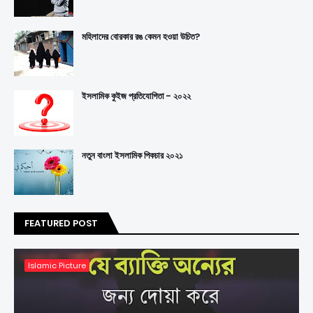
মহিলাদের বোরকার রঙ কেমন হওয়া উচিত?
ইসলামিক কুইজ প্রতিযোগিতা - ২০২২
নতুন বাংলা ইসলামিক পিকচার ২০২১
FEATURED POST
Islamic Picture