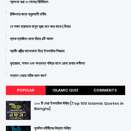
প্রশংসা করা ও শোনার বিধিবিধান
চিকিৎসার জন্য ক্বুরআনী তাবীয
যে সকল হারামকে মানুষ তুচ্ছ মনে করে থাকে | যিহার
ব্লাক ম্যাজিক থেকে বাঁচার ৪টি আমল
স্বামী-স্ত্রীর ভালোবাসা নিয়ে ইসলামিক পিকচার
মুহাররাম, শাবান এবং অন্যান্য পবিত্র মাসে রোযা রাখার ফযীলত
সন্তান নেয়ার সঠিক বয়স কত?
POPULAR
ISLAMIC QUIZ
COMMENTS
১০০ টি সেরা ইসলামিক উক্তি [Top 100 Islamic Quotes in
Bangla]
মুসলিম মনীষীদের বিখ্যাত উক্তি