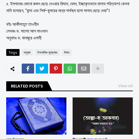
৫. ইসলামের কোনো রুকন ছেড়ে দেওয়ার রিদ্দাহ: যেমন, ইচ্ছাকৃতভাবে স়ালাহ পরিত্যাগ। কেননা
নাবি বলেছেন, “বান্দা এবং শির্ক-কুফরের মধ্যে পার্থক্য হলো সালাহ ছেড়ে দেয়া”।
বইঃ আকীদাতুত তাওহীদ
লেখকঃ ড. সালেহ আল ফাওযান
অনুবাদঃ ড. মানজুরে এলাহী
Tags
অনুবাদ
ইসলামিক মূল্যবোধ
ঈমান
RELATED POSTS
View all