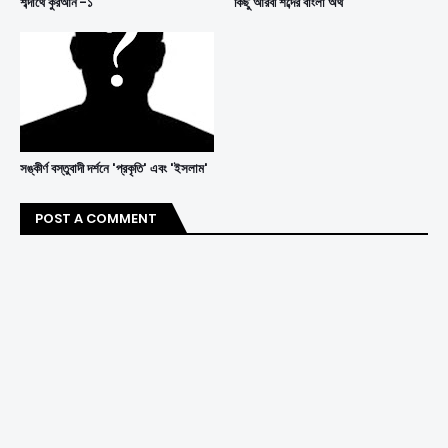
শব্দার্থে কুরআন -১
কিছু আরবী শব্দের বাংলা অর্থ
সঙ্কীর্ণ বস্তুবাদী দর্শনে 'প্রকৃতি' এবং 'ইসলাম'
POST A COMMENT