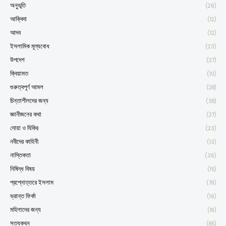
অনুভূতি
(26)
আক্বিদা
(12)
আদব
(12)
ইসলামিক মূল্যবোধ
(23)
উপদেশ
(27)
ক্বিয়ামত
(10)
গুরুত্বপূর্ণ আমল
(28)
চিন্তাশীলদের জন্য
(38)
জ্ঞানীজনের কথা
(27)
দোয়া ও যিকির
(23)
নবীদের কাহিনী
(13)
নাস্তিকতা
(36)
নিষিদ্ধ বিষয়
(15)
প্রশ্নোত্তরে ইসলাম
(79)
ভ্রান্ত ফির্কা
(16)
মহিলাদের জন্য
(19)
সত্যকথন
(85)