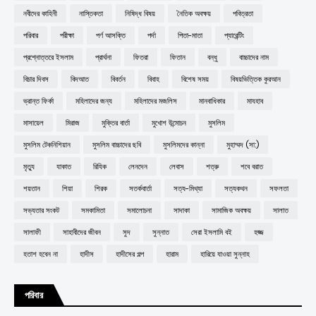
নবীদের কাহিনী
নাস্তিকতা
নিষিদ্ধ বিষয়
নৈতিক অবক্ষয়
পবিত্রতা
পরিবার
পরীক্ষা
পর্ণ আসক্তি
পর্দা
পিতা-মাতা
প্যারেন্টিং
প্রশ্নোত্তরে ইসলাম
প্রার্থনা
ফিতরা
ফিতান
বন্ধু
বাচ্চাদের নাম
বিচার দিবস
বিদআত
বিবর্তন
বিবাহ
বিশেষ সময়
বিষয়ভিত্তিক কুরআন
ভ্রান্ত ফির্কা
মহিলাদের জন্য
মহিলাদের মজলিস
মানবাধিকার
মাযহাব
মাসায়েল
মিরাজ
মুক্তির বার্তা
মুখোশ উন্মোচন
মুসলিম
মুসলিম টেকনিশিয়ান
মুসলিম বাচ্চাদের ছবি
মুসলিমদের কান্না
মুহাম্মদ (সা:)
মৃত্যু
যাকাত
রিযিক
লেনদেন
লেবাস
শত্রু
শবে বরাত
শয়তান
শিয়া
শিরক
সতর্কবার্তা
সত্য-মিথ্যা
সত্যকথন
সফলতা
সভ্যতার সংকট
সমকামিতা
সমালোচনা
সাদাকা
সামাজিক অবক্ষয়
সালাত
সালাফী
সাহাবীদের জীবন
সুদ
সুন্নাত
সেরা ইসলামি বই
হজ্জ
হতাশ হবেন না
হাদীস
হাদীসের গল্প
হারাম
হারিয়ে যাওয়া সুন্নাহ
পরিবার