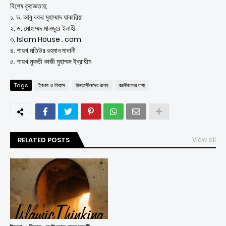
বিশেষ কৃতজ্ঞতায়:
১. ড. আবু বকর মুহাম্মাদ যাকারিয়া
২. ড. মোহাম্মদ মানজুরে ইলাহী
৩. Islam House . com
৪. শায়খ মতিউর রহমান মাদানী
৫. শায়খ মুফতী কাজী মুহাম্মদ ইব্রাহীম
Tags
ইজমা ও কিয়াস
চিন্তাশীলদের জন্য
জ্ঞানীজনের কথা
RELATED POSTS
View all