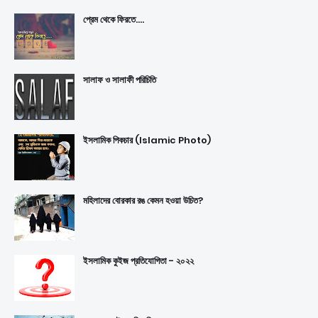
প্রেম থেকে ফিরতে....
সালাফ ও সালাফী পরিচিতি
ইসলামিক পিকচার (Islamic Photo)
মহিলাদের বোরকার রঙ কেমন হওয়া উচিত?
ইসলামিক কুইজ প্রতিযোগিতা - ২০২২