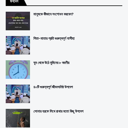
উপদেশ
মানুষকে কীভাবে সংশোধন করবেন?
পিতা-মাতার প্রতি গুরুত্বপূর্ণ নাসীহা
ঘুম থেকে উঠে মুমিনের ৮ করণীয়
৪০টি গুরুত্বপূর্ণ জীবনঘনিষ্ঠ উপদেশ
সোনার হরফে লিখে রাখার মতো কিছু উপদেশ