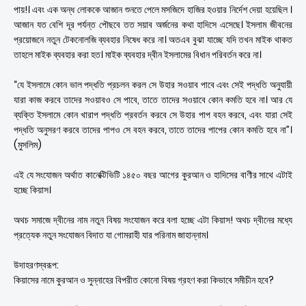
পায়!। এবং এক অন্ধ লোককে আজান শুনতে পেলে মসজিদে হাজির হওয়ার নির্দেশ দেয়া হয়েছিল ।
আজান যত বেশি দূর পর্যন্ত পৌছবে তত সয়াব অর্জনের কথা হাদিসে এসেছে। ইসলাম জীবনের
প্রয়োজনে নতুন টেকনোলজি ব্যবহার নিষেধ করে না। অতএব বুঝা যাচ্ছে যদি তখন মাইক থাকত
তাহলে মাইক ব্যবহার করা হত। মাইক ব্যবহার দ্বীন ইসলামের বিধান পরিবর্তন করে না।
“যে ইসলামে কোন ভাল পদ্ধতি প্রচলন করল সে উহার সওয়াব পাবে এবং সেই পদ্ধতি অনুযায়ী
যারা কাজ করবে তাদের সওয়াবও সে পাবে, তাতে তাদের সওয়াবে কোন কমতি হবে না। আর যে
ব্যক্তি ইসলামে কোন খারাপ পদ্ধতি প্রবর্তন করবে সে উহার পাপ বহন করবে, এবং যারা সেই
পদ্ধতি অনুসরণ করবে তাদের পাপও সে বহন করবে, তাতে তাদের পাপের কোন কমতি হবে না”।
(মুসলিম)
এই যে সংযোজন অর্থাত কানেক্টিভিটি ১৪৫০ বছর আগের কুরআন ও হাদিসের বাণীর সাথে এটাই
হচ্ছে কিয়াস।
অথচ সমাজে দ্বীনের নাম নতুন বিষয় সংযোজন করে বলা হচ্ছে এটা কিয়াস! অথচ দ্বীনের মধ্যে
প্রত্যেক নতুন সংযোজন বিদাত যা গোমরাহী যার পরিনাম জাহান্নাম।
উদাহরণস্বরূপ:
কিয়াসের নামে কুরআন ও সুন্নাহের বিপরীত কোনো বিষয় গ্রহণ করা কিভাবে সমীচীন হবে?