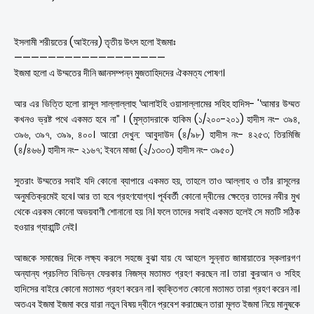
ইসলামী শরীয়তের (আইনের) তৃতীয় উৎস হলো ইজমাঃ
——————————————————
ইজমা হলো এ উম্মতের দীনি জ্ঞানসম্পন্ন মুজতাহিদদের ঐকমত্য পোষণ।
আর এর ভিত্তি হলো রাসূল সাল্লাল্লাহু ‘আলাইহি ওয়াসাল্লামের সহিহ হাদিস- '‘আমার উম্মত
কখনও ভ্রষ্ট পথে একমত হবে না’’ । (মুস্তাদরাকে হাকিম (১/২০০-২০১) হাদীস নং- ৩৯৪,
৩৯৬, ৩৯৭, ৩৯৯, ৪০০। আরো দেখুন: আবুদাউদ (৪/৯৮) হাদীস নং- ৪২৫৩; তিরমিজি
(৪/৪৬৬) হাদীস নং- ২১৬৭; ইবনে মাজা (২/১৩০৩) হাদীস নং- ৩৯৫০)
সুতরাং উম্মতের সবাই যদি কোনো ব্যাপারে একমত হয়, তাহলে তাও আল্লাহ ও তাঁর রাসূলের
অনুমতিক্রমেই হবে। আর তা হবে গ্রহণযোগ্য। পূর্ববর্তী কোনো দ্বীনের ক্ষেত্রে তাদের নবীর মুখ
থেকে এরকম কোনো অভয়বাণী শোনানো হয় নি। ফলে তাদের সবাই একমত হলেই সে মতটি সঠিক
হওয়ার গ্যারান্টি নেই।
আজকে সমাজের দিকে লক্ষ্য করলে সহজে বুঝা যায় যে আহলে সুন্নাত জামায়াতের স্কলারগণ
অন্যান্য প্রচলিত বিভিন্ন ফেরকার নিজস্ব মতামত গ্রহণ করছেন না। তারা কুরআন ও সহিহ
হাদিসের বাইরে কোনো মতামত গ্রহণ করেন না। ব্যক্তিগত কোনো মতামত তারা গ্রহণ করেন না।
অতএব ইজমা ইজমা করে যারা নতুন বিষয় দ্বীনে প্রবেশ করাচ্ছেন তারা মূলত ইজমা নিয়ে মানুষকে