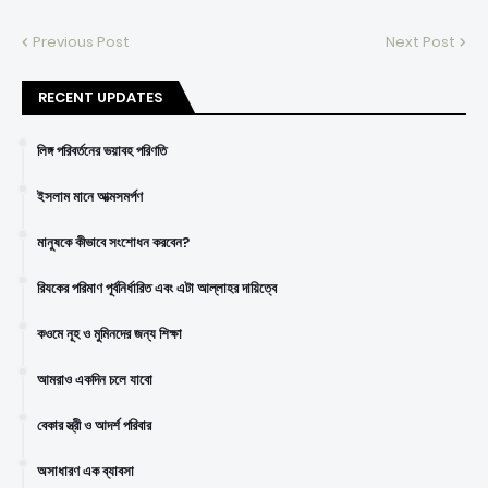
Previous Post
Next Post
RECENT UPDATES
লিঙ্গ পরিবর্তনের ভয়াবহ পরিণতি
ইসলাম মানে আত্মসমর্পণ
মানুষকে কীভাবে সংশোধন করবেন?
রিযকের পরিমাণ পূর্বনির্ধারিত এবং এটা আল্লাহর দায়িত্বে
কওমে নূহ ও মুমিনদের জন্য শিক্ষা
আমরাও একদিন চলে যাবো
বেকার স্ত্রী ও আদর্শ পরিবার
অসাধারণ এক ব্যাবসা