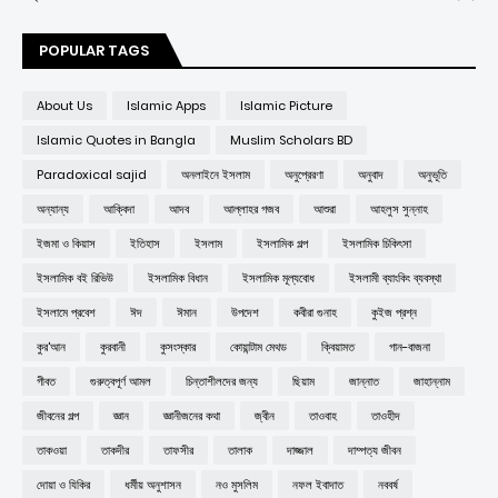
POPULAR TAGS
About Us
Islamic Apps
Islamic Picture
Islamic Quotes in Bangla
Muslim Scholars BD
Paradoxical sajid
অনলাইনে ইসলাম
অনুপ্রেরণা
অনুবাদ
অনুভূতি
অন্যান্য
আক্বিদা
আদব
আল্লাহর গজব
আশুরা
আহলুস সুন্নাহ
ইজমা ও কিয়াস
ইতিহাস
ইসলাম
ইসলামিক গল্প
ইসলামিক চিকিৎসা
ইসলামিক বই রিভিউ
ইসলামিক বিধান
ইসলামিক মূল্যবোধ
ইসলামী ব্যাংকিং ব্যবস্থা
ইসলামে প্রবেশ
ঈদ
ঈমান
উপদেশ
কবীরা গুনাহ
কুইজ প্রশ্ন
কুর'আন
কুরবানী
কুসংস্কার
কোয়ান্টাম মেথড
ক্বিয়ামত
গান-বাজনা
গীবত
গুরুত্বপূর্ণ আমল
চিন্তাশীলদের জন্য
ছিয়াম
জান্নাত
জাহান্নাম
জীবনের গল্প
জ্ঞান
জ্ঞানীজনের কথা
জ্বীন
তাওবাহ
তাওহীদ
তাকওয়া
তাকদীর
তাফসীর
তালাক
দাজ্জাল
দাম্পত্য জীবন
দোয়া ও যিকির
ধর্মীয় অনুশাসন
নও মুসলিম
নফল ইবাদাত
নববর্ষ