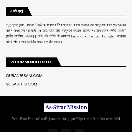
একটি বার্তা
রসূলুল্লাহ্ (সা:) বলেন: "কেউ হেদায়েতের দিকে আহবান করলে যতজন তার অনুসরণ করবে প্রত্যেকের
সমান সওয়াবের অধিকারী সে হবে, তবে যারা অনুসরণ করেছে তাদের সওয়াবে কোন কমতি হবেনা"
[সহীহ্ মুসলিম: ২৬৭৪]। তাই এই সাইট টি আপনার Facebook, Twitter, Google+ বন্ধুদের
সাথে শেয়ার করে আপনিও সওয়াব অর্জন করুন।
RECOMMENDED SITES
QURANERBANI.COM
SOSASTHO.COM
'আস-সিরাত মিশন.কম' একটি কুরআন ও সহীহ সুন্নাহভিত্তিক বাংলা ইসলামিক ওয়েবসাইট।