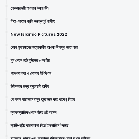
নেককার স্ত্রী পাওয়ার উপায় কী?
পিতা-মাতার প্রতি গুরুত্বপূর্ণ নাসীহা
New Islamic Pictures 2022
কোন মুসলমানের হত্যাকারীর তাওবা কী কবুল হতে পারে
ঘুম থেকে উঠে মুমিনের ৮ করণীয়
প্রশংসা করা ও শোনার বিধিবিধান
চিকিৎসার জন্য ক্বুরআনী তাবীয
যে সকল হারামকে মানুষ তুচ্ছ মনে করে থাকে | যিহার
ব্লাক ম্যাজিক থেকে বাঁচার ৪টি আমল
স্বামী-স্ত্রীর ভালোবাসা নিয়ে ইসলামিক পিকচার
মুহাররাম, শাবান এবং অন্যান্য পবিত্র মাসে রোযা রাখার ফযীলত