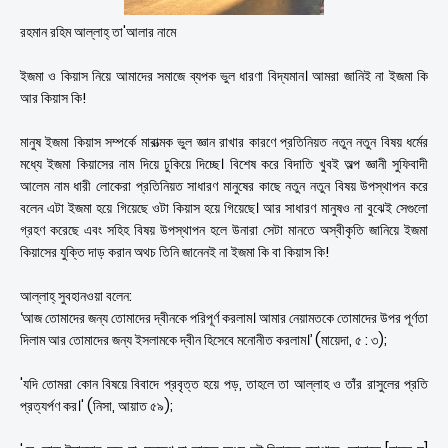
রহমান রহিম আল্লাহ্ তা'আলার নামে
ইজমা ও কিয়াস নিয়ে আমাদের সমাজে ব্যপক ভুল ধারণা বিদ্যমান। আমরা জানিই না ইজমা কি
আর কিয়াস কি!
মানুষ ইজমা কিয়াস সম্পর্কে মারাত্মক ভুল জ্ঞান রাখার কারণে প্রতিনিয়ত নতুন নতুন বিষয় ধর্মের
মধ্যে ইজমা কিয়াসের নাম দিয়ে ঢুকিয়ে দিচ্ছে। বিশেষ করে বিদাতি খুবই অল্প জ্ঞানী সুফিবাদী
আলেম নাম ধারী লোকেরা প্রতিনিয়ত সাধারণ মানুষের কাছে নতুন নতুন বিষয় উপস্থাপন করে
বলেন এটা ইজমা হয়ে গিয়েছে ওটা কিয়াস হয়ে গিয়েছে। আর সাধারণ মানুষও না বুঝেই সেগুলো
গ্রহণ করেছে এবং সহিহ বিষয় উপস্থাপন হলে উনারা সেটা মানতে অস্বীকৃতি জানিয়ে ইজমা
কিয়াসের যুক্তি দাড় করান অথচ তিনি জানেনই না ইজমা কি বা কিয়াস কি!
আল্লাহ্ সুবহানওয়া বলেন:
‘আজ তোমাদের জন্য তোমাদের দ্বীনকে পরিপূর্ণ করলাম। আমার নেয়ামতকে তোমাদের উপর পূর্ণতা
দিলাম আর তোমাদের জন্য ইসলামকে দ্বীন হিসেবে মনোনীত করলাম।’ (মায়েদা, ৫ : ৩);
'যদি তোমরা কোন বিষয়ে বিবাদে প্রবৃত্ত হয়ে পড়, তাহলে তা আল্লাহ ও তাঁর রাসুলের প্রতি
প্রত্যর্পণ কর।' (নিসা, আয়াত ৫৯);