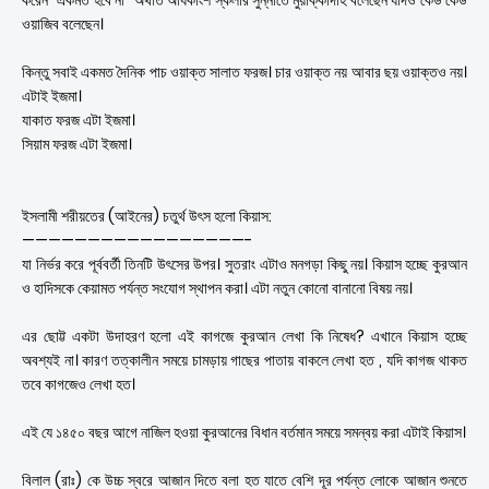
করেন ”একমত হবে না” অর্থাত অধিকাংশ স্কলার সুন্নাতে মুয়াক্কাদাহ বলেছেন যদিও কেউ কেউ
ওয়াজিব বলেছেন।
কিন্তু সবাই একমত দৈনিক পাচ ওয়াক্ত সালাত ফরজ। চার ওয়াক্ত নয় আবার ছয় ওয়াক্তও নয়।
এটাই ইজমা।
যাকাত ফরজ এটা ইজমা।
সিয়াম ফরজ এটা ইজমা।
ইসলামী শরীয়তের (আইনের) চতুর্থ উৎস হলো কিয়াস:
—————————————————-
যা নির্ভর করে পূর্ববর্তী তিনটি উৎসের উপর। সুতরাং এটাও মনগড়া কিছু নয়। কিয়াস হচ্ছে কুরআন
ও হাদিসকে কেয়ামত পর্যন্ত সংযোগ স্থাপন করা। এটা নতুন কোনো বানানো বিষয় নয়।
এর ছোট্ট একটা উদাহরণ হলো এই কাগজে কুরআন লেখা কি নিষেধ? এখানে কিয়াস হচ্ছে
অবশ্যই না। কারণ তত্কালীন সময়ে চামড়ায় গাছের পাতায় বাকলে লেখা হত , যদি কাগজ থাকত
তবে কাগজেও লেখা হত।
এই যে ১৪৫০ বছর আগে নাজিল হওয়া কুরআনের বিধান বর্তমান সময়ে সমন্বয় করা এটাই কিয়াস।
বিলাল (রাঃ) কে উচ্চ স্বরে আজান দিতে বলা হত যাতে বেশি দূর পর্যন্ত লোকে আজান শুনতে