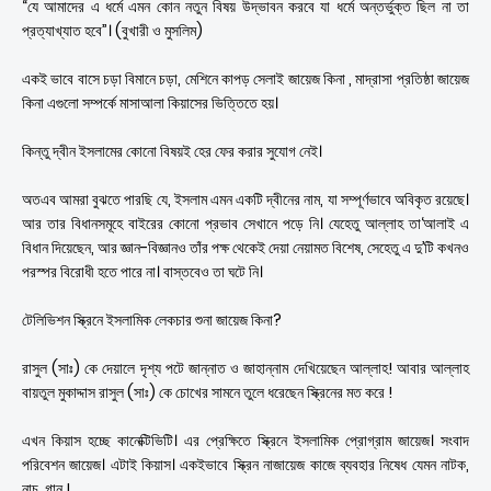
“যে আমাদের এ ধর্মে এমন কোন নতুন বিষয় উদ্ভাবন করবে যা ধর্মে অন্তর্ভুক্ত ছিল না তা
প্রত্যাখ্যাত হবে”। (বুখারী ও মুসলিম)
একই ভাবে বাসে চড়া বিমানে চড়া, মেশিনে কাপড় সেলাই জায়েজ কিনা , মাদ্রাসা প্রতিষ্ঠা জায়েজ
কিনা এগুলো সম্পর্কে মাসাআলা কিয়াসের ভিত্তিতে হয়।
কিন্তু দ্বীন ইসলামের কোনো বিষয়ই হের ফের করার সুযোগ নেই।
অতএব আমরা বুঝতে পারছি যে, ইসলাম এমন একটি দ্বীনের নাম, যা সম্পূর্ণভাবে অবিকৃত রয়েছে।
আর তার বিধানসমূহে বাইরের কোনো প্রভাব সেখানে পড়ে নি। যেহেতু আল্লাহ তা‘আলাই এ
বিধান দিয়েছেন, আর জ্ঞান-বিজ্ঞানও তাঁর পক্ষ থেকেই দেয়া নেয়ামত বিশেষ, সেহেতু এ দু’টি কখনও
পরস্পর বিরোধী হতে পারে না। বাস্তবেও তা ঘটে নি।
টেলিভিশন স্ক্রিনে ইসলামিক লেকচার শুনা জায়েজ কিনা?
রাসুল (সাঃ) কে দেয়ালে দৃশ্য পটে জান্নাত ও জাহান্নাম দেখিয়েছেন আল্লাহ! আবার আল্লাহ
বায়তুল মুকাদ্দাস রাসুল (সাঃ) কে চোখের সামনে তুলে ধরেছেন স্ক্রিনের মত করে !
এখন কিয়াস হচ্ছে কানেক্টিভিটি। এর প্রেক্ষিতে স্ক্রিনে ইসলামিক প্রোগ্রাম জায়েজ। সংবাদ
পরিবেশন জায়েজ। এটাই কিয়াস। একইভাবে স্ক্রিন নাজায়েজ কাজে ব্যবহার নিষেধ যেমন নাটক,
নাচ, গান !