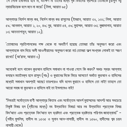
'সে লোক ইমানদার হবে না, যতক্ষণ না তাদের মধ্যে সৃষ্ট বিবাদের ব্যাপারে তোমাকে [রাসুল স]
ন্যায়বিচারক বলে মনে না করে।' (নিসা, আয়াত ৬৫)
আল্লাহর নির্দেশ মান্য কর, নির্দেশ মান্য কর রাসুলের (ইমরান, আয়াত ৩২, ১৩২; নিসা, আয়াত
৫৯; আনফাল, আয়াত ১, ২০, ৪৬; নুর, আয়াত ৫৪, ৫৬; মুহাম্মদ, আয়াত ৩৩; মুজাদালাহ, আয়াত
১৩; আততাগাবুন, আয়াত ১২);
'তোমাদের প্রতিপালকের পক্ষ থেকে যা অবতীর্ণ হয়েছে তোমরা তাঁর অনুসরণ করো এবং
আল্লাহকে বাদ দিয়ে অলী আওলীয়াদের অনুসরণ করো না। তোমরা অল্প সংখ্যক লোকই তা স্মরণ
রাখো।' (আ’রাফ, আয়াত ৩)
অনেকেই বলে থাকেন কুরআন হাদিসে সমাধান না পাওয়া গেলে কি করব? অথচ স্বয়ং আল্লাহ
বলছেন মতানৈক্য হলে রাসুল (সাঃ) ও কুরানের দিকে ফিরে আসতে! অর্থাত কুরআন ও হাদিসের
মধ্যেই সমাধান অবশ্যই আছে। তারপরেও যদি বলেন কুরানে ও হাদিসে তো নাই! তাহলে তো
আরো সহজ যা কুরআন ও হাদিসে নাই তা ইসলামেও নাই!
‘‘নিশ্চয়ই সর্বোত্তম বাণী আল্লাহ্‌র কিতাব এবং সর্বোত্তম আদর্শ মুহাম্মদের আদর্শ। আর সবচেয়ে
নিকৃষ্ট বিষয় হল (দ্বীনের মধ্যে) নব উদ্ভাবিত বিষয়। আর নব উদ্ভাবিত প্রত্যেক বিষয়
বিদ‘আত এবং প্রত্যেক বিদ‘আত হল ভ্রষ্টতা এবং প্রত্যেক ভ্রষ্টতার পরিণাম জাহান্নাম।'' -
(সহীহ মুসলিম, হাদীস নং ১৫৩৫ ও সুনান আন-নাসায়ী, হাদীস নং ১৫৬০, হাদীসের শব্দ চয়ন
নাসায়ী থেকে)