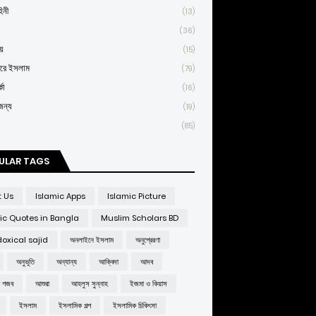
িনী
(13)
(36)
য়
(15)
তরে ইসলাম
(79)
কা
(16)
জন্য
(19)
(85)
ULAR TAGS
t Us
Islamic Apps
Islamic Picture
ic Quotes in Bangla
Muslim Scholars BD
oxical sajid
অনলাইনে ইসলাম
অনুপ্রেরণা
অনুভূতি
অন্যান্য
আক্বিদা
আদব
র গজব
আশুরা
আহলুস সুন্নাহ
ইজমা ও কিয়াস
ইসলাম
ইসলামিক গল্প
ইসলামিক চিকিৎসা