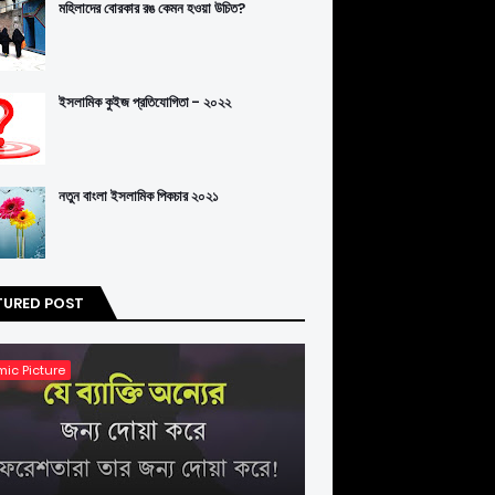
মহিলাদের বোরকার রঙ কেমন হওয়া উচিত?
ইসলামিক কুইজ প্রতিযোগিতা - ২০২২
নতুন বাংলা ইসলামিক পিকচার ২০২১
TURED POST
mic Picture