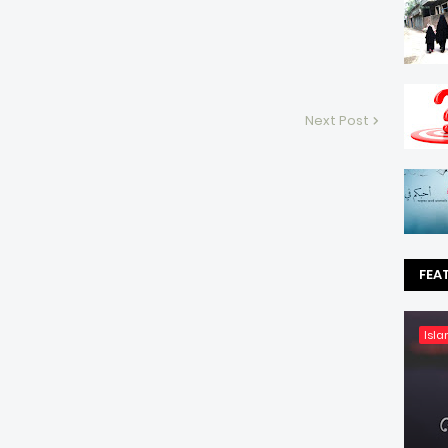
Next Post
FEA
Isla