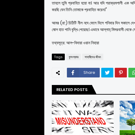
তাহলে তুমি প্রবাহিত হয়ো না। আর যদি পরাক্রমশালী এক অদ্
করছি যেন তিনি তোমাকে প্রবাহিত করেন।"
আমর (রা:) চিঠিটি নীল নদে ফেলে দিলে শনিবার দিন সকালে দে
ষোল হাত পানি বৃদ্ধি পেয়েছে। এভাবে আল্লাহ্ মিসরবাসী থেকে সে
তথ্যসূত্র: আল-বিদায়া ওয়ান নিহায়া
Tags
কুসংস্কার
সাহাবীদের জীবন
Share
RELATED POSTS