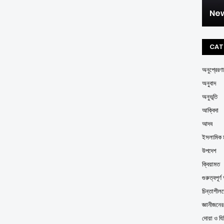
New
CAT
অনুপ্রেরণা
অনুবাদ
অনুভূতি
আক্বিদা
আদব
ইসলামিক ম
উপদেশ
ক্বিয়ামত
গুরুত্বপূর
চিন্তাশীল
জ্ঞানীজনে
দোয়া ও যি