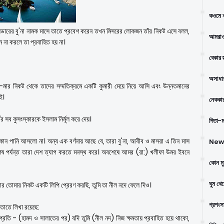
কওমে ন
্ডারের বু'না নামক মাসে তাতে প্রবেশ করেন তখন মিসরের লোকজন তাঁর নিকট এসে বলল,
আমরাও
না করলে তা প্রবাহিত হয় না।
বেকার স
অসাধার
মার নিকট থেকে তাদের সম্মতিক্রমে একটি কুমারী মেয়ে নিয়ে আসি এবং উন্নতমানের
ই।
নেককার
 সব কুসংস্কারকে ইসলাম নির্মূল করে দেয়।
পিতা-মা
ে কোন পানি আসলো না। অন্য এক বর্ণনায় আছে যে, তারা বু'না, আবীব ও মাসরা এ তিন মাস
New 
শেষ পর্যন্ত তারা দেশ ত্যাগ করতে মনস্থ করে। অবশেষে আমর (রা:) খলীফা উমর ইবনে
কোন মু
ঘুম থে
আর তোমার নিকট একটি লিপি প্রেরণ করছি, তুমি তা নীল নদে ফেলে দিও।
প্রশংস
তাতে লিখা রয়েছে:
প্রতি - (হামদ ও সালাতের পর) যদি তুমি (নীল নদ) নিজ ক্ষমতায় প্রবাহিত হয়ে থাকো,