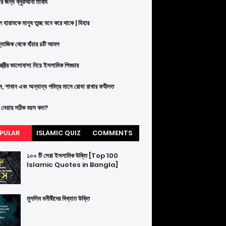
ার জন্য ক্বুরআনী তাবীয
 হারামকে মানুষ তুচ্ছ মনে করে থাকে | যিহার
ম্যাজিক থেকে বাঁচার ৪টি আমল
-স্ত্রীর ভালোবাসা নিয়ে ইসলামিক পিকচার
াম, শাবান এবং অন্যান্য পবিত্র মাসে রোযা রাখার ফযীলত
 নেয়ার সঠিক বয়স কত?
PULAR
ISLAMIC QUIZ
COMMENTS
১০০ টি সেরা ইসলামিক উক্তি [Top 100
Islamic Quotes in Bangla]
মুসলিম মনীষীদের বিখ্যাত উক্তি