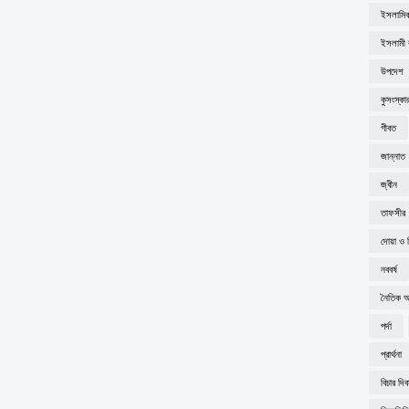
ইসলামিক
ইসলামী ব
উপদেশ
কুসংস্কা
গীবত
জান্নাত
জ্বীন
তাফসীর
দোয়া ও 
নববর্ষ
নৈতিক অব
পর্দা
প্রার্থনা
বিচার দি