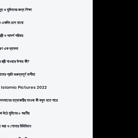
ূহ ও মুমিনদের জন্য শিক্ষা
 একদিন চলে যাবো
্ত্রী ও আদর্শ পরিবার
ণ এক ব্যাবসা
 স্ত্রী পাওয়ার উপায় কী?
তার প্রতি গুরুত্বপূর্ণ নাসীহা
Islamic Pictures 2022
সলমানের হত্যাকারীর তাওবা কী কবুল হতে পারে
কে উঠে মুমিনের ৮ করণীয়
া করা ও শোনার বিধিবিধান