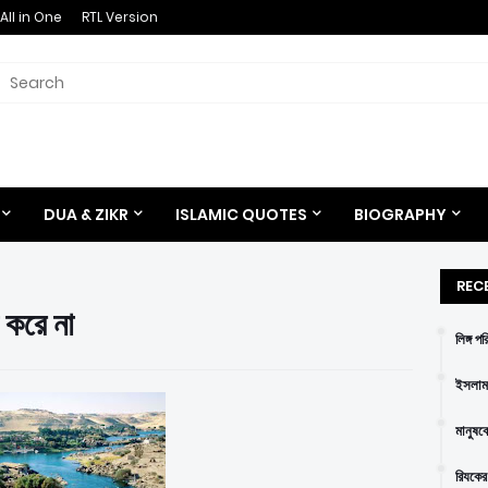
All in One
RTL Version
DUA & ZIKR
ISLAMIC QUOTES
BIOGRAPHY
REC
 করে না
লিঙ্গ প
ইসলাম 
মানুষক
রিযকের 