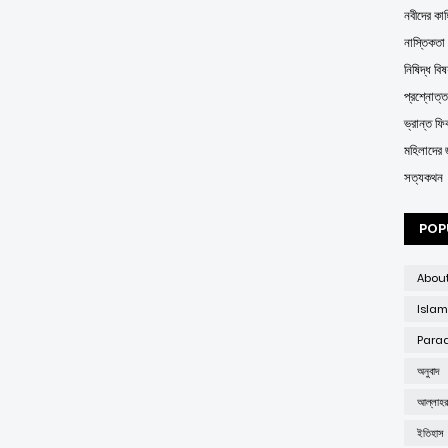
নবীদের কাহ
নাস্তিকতা
নিষিদ্ধ বিষ
প্রশ্নোত্
ভ্রান্ত ফির্
মহিলাদের 
সত্যকথন
POP
Abou
Islam
Parad
অনুবাদ
আল্লাহ
ইতিহাস