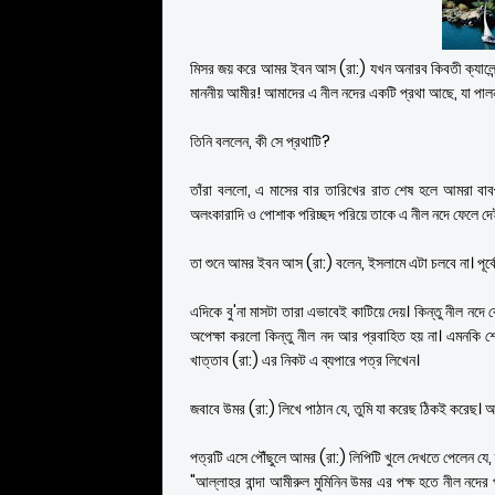
মিসর জয় করে আমর ইবন আস (রা:) যখন অনারব কিবতী ক্যালেন
মাননীয় আমীর! আমাদের এ নীল নদের একটি প্রথা আছে, যা পালন 
তিনি বললেন, কী সে প্রথাটি?
তাঁরা বললো, এ মাসের বার তারিখের রাত শেষ হলে আমরা বাব-
অলংকারাদি ও পোশাক পরিচ্ছদ পরিয়ে তাকে এ নীল নদে ফেলে দে
তা শুনে আমর ইবন আস (রা:) বলেন, ইসলামে এটা চলবে না। পূর্বের
এদিকে বু'না মাসটা তারা এভাবেই কাটিয়ে দেয়। কিন্তু নীল নদ
অপেক্ষা করলো কিন্তু নীল নদ আর প্রবাহিত হয় না। এমনকি 
খাত্তাব (রা:) এর নিকট এ ব্যপারে পত্র লিখেন।
জবাবে উমর (রা:) লিখে পাঠান যে, তুমি যা করেছ ঠিকই করেছ। 
পত্রটি এসে পৌঁছুলে আমর (রা:) লিপিটি খুলে দেখতে পেলেন যে, 
"আল্লাহর বান্দা আমীরুল মুমিনিন উমর এর পক্ষ হতে নীল নদের 