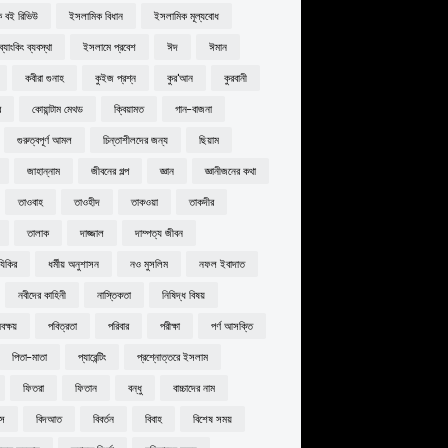
 বই রিভিউ
ইসলামিক বিধান
ইসলামিক মূল্যবোধ
্যাংকিং ব্যবস্থা
ইসলামে প্রবেশ
ঈদ
ঈমান
কবীরা গুনাহ
কুইজ প্রশ্ন
কুর'আন
কুরবানী
র
কোয়ান্টাম মেথড
ক্বিয়ামত
গান-বাজনা
গুরুত্বপূর্ণ আমল
চিন্তাশীলদের জন্য
ছিয়াম
জাহান্নাম
জীবনের গল্প
জ্ঞান
জ্ঞানীজনের কথা
তাওবাহ
তাওহীদ
তাকওয়া
তাকদীর
তালাক
দাজ্জাল
দাম্পত্য জীবন
যিকির
ধর্মীয় অনুশাসন
নও মুসলিম
নফল ইবাদাত
নবীদের কাহিনী
নাস্তিকতা
নিষিদ্ধ বিষয়
ক্ষয়
পবিত্রতা
পরিবার
পরীক্ষা
পর্ণ আসক্তি
পিতা-মাতা
প্যারেন্টিং
প্রশ্নোত্তরে ইসলাম
ফিতরা
ফিতান
বন্ধু
বাচ্চাদের নাম
বস
বিদআত
বিবর্তন
বিবাহ
বিশেষ সময়