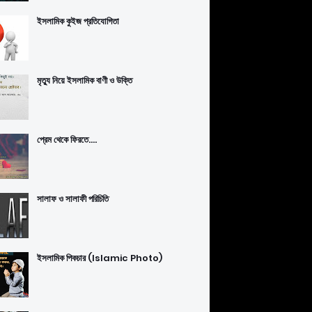
ইসলামিক কুইজ প্রতিযোগিতা
মৃত্যু নিয়ে ইসলামিক বাণী ও উক্তি
প্রেম থেকে ফিরতে....
সালাফ ও সালাফী পরিচিতি
ইসলামিক পিকচার (Islamic Photo)