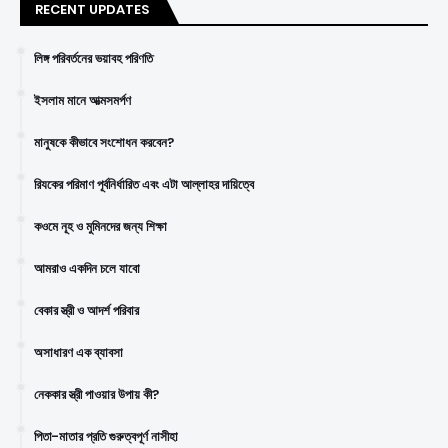
RECENT UPDATES
লিঙ্গ পরিবর্তনের ভয়াবহ পরিণতি
ইসলাম মানে আত্মসমর্পণ
মানুষকে কীভাবে সংশোধন করবেন?
রিযকের পরিমাণ পূর্বনির্ধারিত এবং এটা আল্লাহর দায়িত্বে
কওমে নূহ ও মুমিনদের জন্য শিক্ষা
আমরাও একদিন চলে যাবো
বেকার স্ত্রী ও আদর্শ পরিবার
অসাধারণ এক ব্যাবসা
নেককার স্ত্রী পাওয়ার উপায় কী?
পিতা-মাতার প্রতি গুরুত্বপূর্ণ নাসীহা