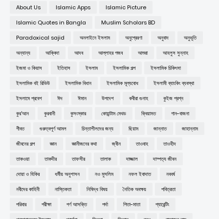
About Us
Islamic Apps
Islamic Picture
Islamic Quotes in Bangla
Muslim Scholars BD
Paradoxical sajid
অনলাইনে ইসলাম
অনুপ্রেরণা
অনুবাদ
অনুভূতি
অন্যান্য
আক্বিদা
আদব
আল্লাহর গজব
আশুরা
আহলুস সুন্নাহ
ইজমা ও কিয়াস
ইতিহাস
ইসলাম
ইসলামিক গল্প
ইসলামিক চিকিৎসা
ইসলামিক বই রিভিউ
ইসলামিক বিধান
ইসলামিক মূল্যবোধ
ইসলামী ব্যাংকিং ব্যবস্থা
ইসলামে প্রবেশ
ঈদ
ঈমান
উপদেশ
কবীরা গুনাহ
কুইজ প্রশ্ন
কুর'আন
কুরবানী
কুসংস্কার
কোয়ান্টাম মেথড
ক্বিয়ামত
গান-বাজনা
গীবত
গুরুত্বপূর্ণ আমল
চিন্তাশীলদের জন্য
ছিয়াম
জান্নাত
জাহান্নাম
জীবনের গল্প
জ্ঞান
জ্ঞানীজনের কথা
জ্বীন
তাওবাহ
তাওহীদ
তাকওয়া
তাকদীর
তাফসীর
তালাক
দাজ্জাল
দাম্পত্য জীবন
দোয়া ও যিকির
ধর্মীয় অনুশাসন
নও মুসলিম
নফল ইবাদাত
নববর্ষ
নবীদের কাহিনী
নাস্তিকতা
নিষিদ্ধ বিষয়
নৈতিক অবক্ষয়
পবিত্রতা
পরিবার
পরীক্ষা
পর্ণ আসক্তি
পর্দা
পিতা-মাতা
প্যারেন্টিং