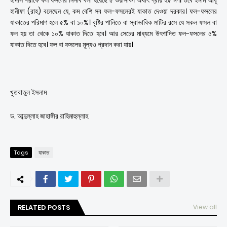
হাদীস শরীফে ফল ফসলের নিসাব বলা হয়েছে ৫ ওয়াসাক। অর্থাৎ প্রায় ২৫ মণ। তবে ইমাম আবূ
হানীফা (রাহ) বলেছেন যে, কম বেশি সব ফল-ফসলেরই যাকাত দেওয়া দরকার। ফল-ফসলের
যাকাতের পরিমাণ হলে ৫% বা ১০%। বৃষ্টির পানিতে বা স্বাভাবিক মাটির রসে যে সকল ফসল বা
ফল হয় তা থেকে ১০% যাকাত দিতে হবে। আর সেচের মাধ্যমে উৎপাদিত ফল-ফসলের ৫%
যাকাত দিতে হবে। ফল বা ফসলের মূল্যও প্রদান করা যায়।
খুতবাতুল ইসলাম
ড. আব্দুল্লাহ জাহাঙ্গীর রাহিমাহুল্লাহ
Tags
যাকাত
RELATED POSTS
View all