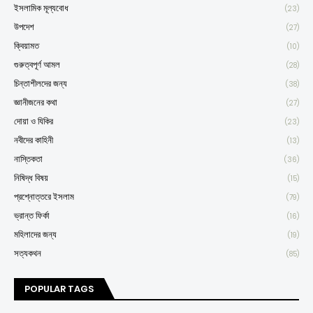
ইসলামিক মূল্যবোধ
(23)
উপদেশ
(27)
ক্বিয়ামত
(10)
গুরুত্বপূর্ণ আমল
(28)
চিন্তাশীলদের জন্য
(38)
জ্ঞানীজনের কথা
(27)
দোয়া ও যিকির
(23)
নবীদের কাহিনী
(13)
নাস্তিকতা
(36)
নিষিদ্ধ বিষয়
(15)
প্রশ্নোত্তরে ইসলাম
(79)
ভ্রান্ত ফির্কা
(16)
মহিলাদের জন্য
(19)
সত্যকথন
(85)
POPULAR TAGS