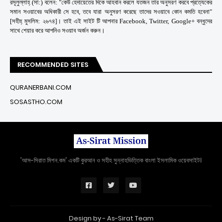
রসূলুল্লাহ্ (সা:) বলেন: "কেউ হেদায়েতের দিকে আহবান করলে যতজন তার অনুসরণ করবে প্রত্যেকের
সমান সওয়াবের অধিকারী সে হবে, তবে যারা অনুসরণ করেছে তাদের সওয়াবে কোন কমতি হবেনা"
[সহীহ্ মুসলিম: ২৬৭৪]। তাই এই সাইট টি আপনার Facebook, Twitter, Google+ বন্ধুদের
সাথে শেয়ার করে আপনিও সওয়াব অর্জন করুন।
RECOMMENDED SITES
QURANERBANI.COM
SOSASTHO.COM
'আস-সিরাত মিশন.কম' একটি কুরআন ও সহীহ সুন্নাহভিত্তিক বাংলা ইসলামিক ওয়েবসাইট।
Design by -
As-Sirat Team