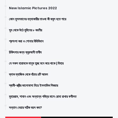
New Islamic Pictures 2022
কোন মুসলমানের হত্যাকারীর তাওবা কী কবুল হতে পারে
ঘুম থেকে উঠে মুমিনের ৮ করণীয়
প্রশংসা করা ও শোনার বিধিবিধান
চিকিৎসার জন্য ক্বুরআনী তাবীয
যে সকল হারামকে মানুষ তুচ্ছ মনে করে থাকে | যিহার
ব্লাক ম্যাজিক থেকে বাঁচার ৪টি আমল
স্বামী-স্ত্রীর ভালোবাসা নিয়ে ইসলামিক পিকচার
মুহাররাম, শাবান এবং অন্যান্য পবিত্র মাসে রোযা রাখার ফযীলত
সন্তান নেয়ার সঠিক বয়স কত?