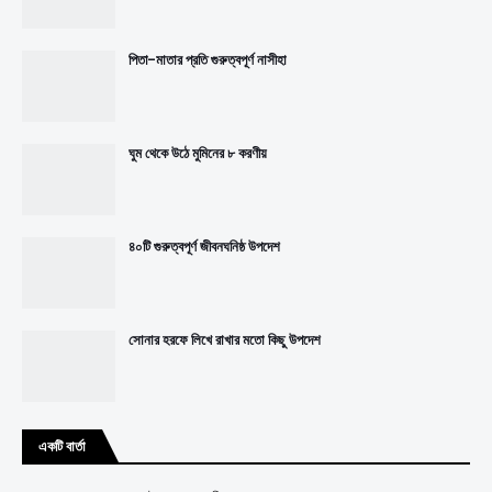
পিতা-মাতার প্রতি গুরুত্বপূর্ণ নাসীহা
ঘুম থেকে উঠে মুমিনের ৮ করণীয়
৪০টি গুরুত্বপূর্ণ জীবনঘনিষ্ঠ উপদেশ
সোনার হরফে লিখে রাখার মতো কিছু উপদেশ
একটি বার্তা