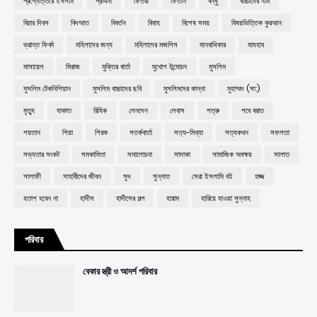
প্রশ্নোত্তরে ইসলাম
প্রার্থনা
ফিতরা
ফিতান
বন্ধু
বাচ্চাদের নাম
বিচার দিবস
বিদআত
বিবর্তন
বিবাহ
বিশেষ সময়
বিষয়ভিত্তিক কুরআন
ভ্রান্ত ফির্কা
মহিলাদের জন্য
মহিলাদের মজলিস
মানবাধিকার
মাযহাব
মাসায়েল
মিরাজ
মুক্তির বার্তা
মুখোশ উন্মোচন
মুসলিম
মুসলিম টেকনিশিয়ান
মুসলিম বাচ্চাদের ছবি
মুসলিমদের কান্না
মুহাম্মদ (সা:)
মৃত্যু
যাকাত
রিযিক
লেনদেন
লেবাস
শত্রু
শবে বরাত
শয়তান
শিয়া
শিরক
সতর্কবার্তা
সত্য-মিথ্যা
সত্যকথন
সফলতা
সভ্যতার সংকট
সমকামিতা
সমালোচনা
সাদাকা
সামাজিক অবক্ষয়
সালাত
সালাফী
সাহাবীদের জীবন
সুদ
সুন্নাত
সেরা ইসলামি বই
হজ্জ
হতাশ হবেন না
হাদীস
হাদীসের গল্প
হারাম
হারিয়ে যাওয়া সুন্নাহ
পরিবার
বেকার স্ত্রী ও আদর্শ পরিবার