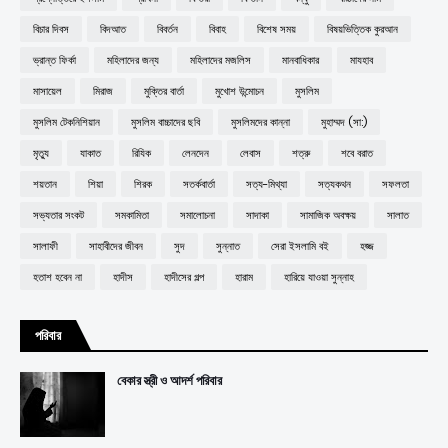
বিচার দিবস
বিদআত
বিবর্তন
বিবাহ
বিশেষ সময়
বিষয়ভিত্তিক কুরআন
ভ্রান্ত ফির্কা
মহিলাদের জন্য
মহিলাদের মজলিস
মানবাধিকার
মাযহাব
মাসায়েল
মিরাজ
মুক্তির বার্তা
মুখোশ উন্মোচন
মুসলিম
মুসলিম টেকনিশিয়ান
মুসলিম বাচ্চাদের ছবি
মুসলিমদের কান্না
মুহাম্মদ (সা:)
মৃত্যু
যাকাত
রিযিক
লেনদেন
লেবাস
শত্রু
শবে বরাত
শয়তান
শিয়া
শিরক
সতর্কবার্তা
সত্য-মিথ্যা
সত্যকথন
সফলতা
সভ্যতার সংকট
সমকামিতা
সমালোচনা
সাদাকা
সামাজিক অবক্ষয়
সালাত
সালাফী
সাহাবীদের জীবন
সুদ
সুন্নাত
সেরা ইসলামি বই
হজ্জ
হতাশ হবেন না
হাদীস
হাদীসের গল্প
হারাম
হারিয়ে যাওয়া সুন্নাহ
পরিবার
বেকার স্ত্রী ও আদর্শ পরিবার