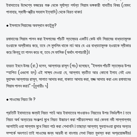
ইবাদাতের উদ্দেশ্যে ফজরের শুরু থেকে সূর্যাস্ত পর্যন্ত সিয়াম ভঙ্গকারী যাবতীয় বিষয় (যেমন:
পানাহার, স্বামী-স্ত্রীর সহবাস ইত্যাদি) থেকে বিরত থাকা।
● ইসলামে সিয়ামের অবস্থান কতটুকু?
রমাদানের সিয়াম পালন করা ইসলামের পাঁচটি স্তম্ভের একটি। কেউ যদি সিয়ামের বাধ্যতামূলক
হওয়াকে অস্বীকার করে, তবে সে মুসলিম থাকে না। আর যে এর বাধ্যতামূলক হওয়াকে স্বীকার
করে কিন্তু তা পালন করে না, তবে সে ফাসিক (অর্থাৎ পাপাচারী)।
হবরত ইবনে উমর (রা.) বলেন, আল্লাহর রাসূল (সাঃ) বলেছেন, "ইসলাম পাঁচটি স্তম্ভের উপর
স্হাপিত (এগুলো হল) এই সাক্ষ্য দেওয়া যে, আল্লাহ ব্যতীত আর কোনো ইলাহ নেই এবং
মুহাম্মদ আল্লাহর রাসূল, সালাত আদায় করা, যাকাত আদায় করা, হজ্জ আদায় করা এবং রমাযানের
সিয়াম পালন করা।" -[বুখারীঃ ৭]
● সাওমের নিয়ত কি ?
প্রতিটি ইবাদাতের জন্যই নিয়ত শর্ত। আর ইবাদাতের সাওয়াবও নিয়তের উপর নির্ভরশীল । তবে
নিয়ত অর্থ অন্তরের সংকল্প। মুখে নিয়ত উচ্চারণ করা শরীয়তসম্মত নয়। কেননা নবী সাল্লাল্লাহু
আলাইহি ওয়া সাল্লাম মুখে নিয়ত পাঠ করা শেখাননি । তাছাড়া আল্লাহ্ সুবহানওয়া বান্দার অন্তর
সম্পর্কে অবগত। তাই সাওমের জন্য আরবী বা বাংলায় লেখা নিয়ত মুখস্ত করা অপ্রয়োজনীয়।