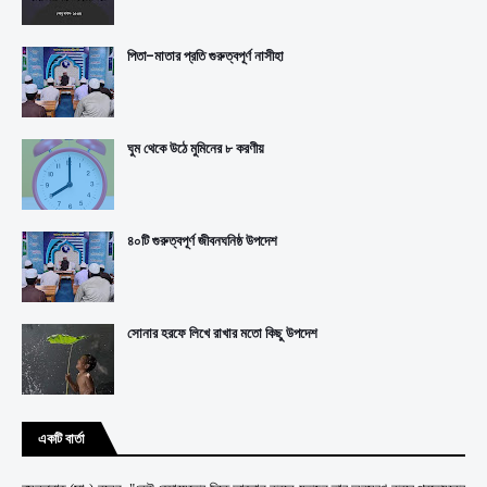
পিতা-মাতার প্রতি গুরুত্বপূর্ণ নাসীহা
ঘুম থেকে উঠে মুমিনের ৮ করণীয়
৪০টি গুরুত্বপূর্ণ জীবনঘনিষ্ঠ উপদেশ
সোনার হরফে লিখে রাখার মতো কিছু উপদেশ
একটি বার্তা