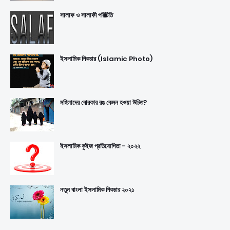
সালাফ ও সালাফী পরিচিতি
ইসলামিক পিকচার (Islamic Photo)
মহিলাদের বোরকার রঙ কেমন হওয়া উচিত?
ইসলামিক কুইজ প্রতিযোগিতা - ২০২২
নতুন বাংলা ইসলামিক পিকচার ২০২১