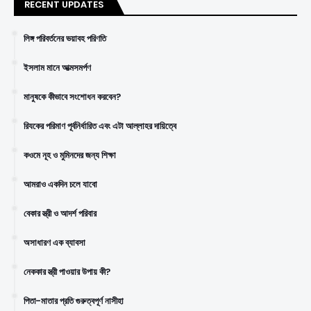
RECENT UPDATES
লিঙ্গ পরিবর্তনের ভয়াবহ পরিণতি
ইসলাম মানে আত্মসমর্পণ
মানুষকে কীভাবে সংশোধন করবেন?
রিযকের পরিমাণ পূর্বনির্ধারিত এবং এটা আল্লাহর দায়িত্বে
কওমে নূহ ও মুমিনদের জন্য শিক্ষা
আমরাও একদিন চলে যাবো
বেকার স্ত্রী ও আদর্শ পরিবার
অসাধারণ এক ব্যাবসা
নেককার স্ত্রী পাওয়ার উপায় কী?
পিতা-মাতার প্রতি গুরুত্বপূর্ণ নাসীহা