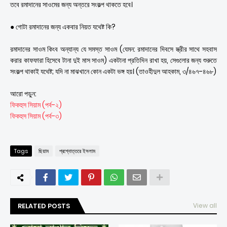
তবে রমাদানের সাওমের জন্য অন্তরে সংকল্প থাকতে হবে।
● গোটা রমাদানের জন্য একবার নিয়ত যথেষ্ট কি?
রমাদানের সাওম কিংব অন্যান্য যে সমস্ত সাওম (যেমন: রমাদানের দিবসে স্ত্রীর সাথে সহবাস
করার কাফফারা হিসেবে টানা দুই মাস সাওম) একটানা প্রতিদিন রাখা হয়, সেগুলোর জন্য শুরুতে
সংকল্প থাকাই যথেষ্ট; যদি না মাঝখানে কোন একটা ভঙ্গ হয়। (তাওহীদুল আহকাম, ৩/৪৬৭-৪৬৮)
আরো পড়ুন:
ফিকহুস সিয়াম (পর্ব-২)
ফিকহুস সিয়াম (পর্ব-৩)
Tags
ছিয়াম
প্রশ্নোত্তরে ইসলাম
RELATED POSTS
View all