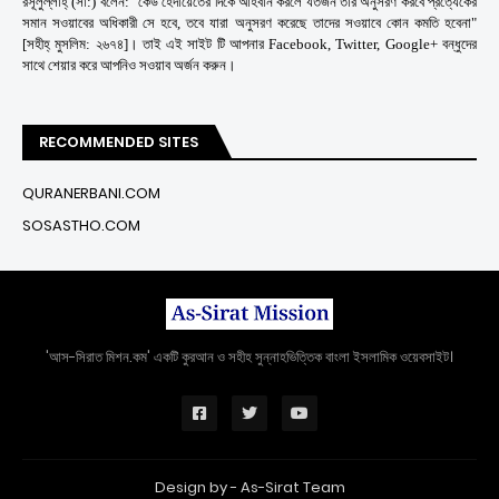
রসূলুল্লাহ্ (সা:) বলেন: "কেউ হেদায়েতের দিকে আহবান করলে যতজন তার অনুসরণ করবে প্রত্যেকের
সমান সওয়াবের অধিকারী সে হবে, তবে যারা অনুসরণ করেছে তাদের সওয়াবে কোন কমতি হবেনা"
[সহীহ্ মুসলিম: ২৬৭৪]। তাই এই সাইট টি আপনার Facebook, Twitter, Google+ বন্ধুদের
সাথে শেয়ার করে আপনিও সওয়াব অর্জন করুন।
RECOMMENDED SITES
QURANERBANI.COM
SOSASTHO.COM
'আস-সিরাত মিশন.কম' একটি কুরআন ও সহীহ সুন্নাহভিত্তিক বাংলা ইসলামিক ওয়েবসাইট।
Design by -
As-Sirat Team