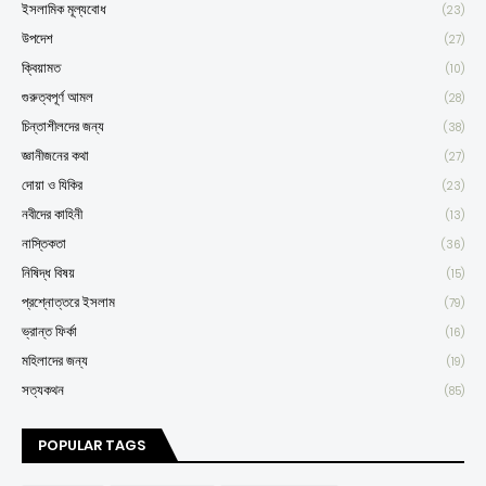
ইসলামিক মূল্যবোধ
(23)
উপদেশ
(27)
ক্বিয়ামত
(10)
গুরুত্বপূর্ণ আমল
(28)
চিন্তাশীলদের জন্য
(38)
জ্ঞানীজনের কথা
(27)
দোয়া ও যিকির
(23)
নবীদের কাহিনী
(13)
নাস্তিকতা
(36)
নিষিদ্ধ বিষয়
(15)
প্রশ্নোত্তরে ইসলাম
(79)
ভ্রান্ত ফির্কা
(16)
মহিলাদের জন্য
(19)
সত্যকথন
(85)
POPULAR TAGS