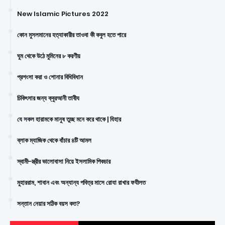
New Islamic Pictures 2022
কোন মুসলমানের হত্যাকারীর তাওবা কী কবুল হতে পারে
ঘুম থেকে উঠে মুমিনের ৮ করণীয়
প্রশংসা করা ও শোনার বিধিবিধান
চিকিৎসার জন্য ক্বুরআনী তাবীয
যে সকল হারামকে মানুষ তুচ্ছ মনে করে থাকে | যিহার
ব্লাক ম্যাজিক থেকে বাঁচার ৪টি আমল
স্বামী-স্ত্রীর ভালোবাসা নিয়ে ইসলামিক পিকচার
মুহাররাম, শাবান এবং অন্যান্য পবিত্র মাসে রোযা রাখার ফযীলত
সন্তান নেয়ার সঠিক বয়স কত?