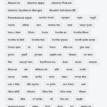
About Us
Islamic Apps
Islamic Picture
Islamic Quotes in Bangla
Muslim Scholars BD
Paradoxical sajid
অনলাইনে ইসলাম
অনুপ্রেরণা
অনুবাদ
অনুভূতি
অন্যান্য
আক্বিদা
আদব
আল্লাহর গজব
আশুরা
আহলুস সুন্নাহ
ইজমা ও কিয়াস
ইতিহাস
ইসলাম
ইসলামিক গল্প
ইসলামিক চিকিৎসা
ইসলামিক বই রিভিউ
ইসলামিক বিধান
ইসলামিক মূল্যবোধ
ইসলামী ব্যাংকিং ব্যবস্থা
ইসলামে প্রবেশ
ঈদ
ঈমান
উপদেশ
কবীরা গুনাহ
কুইজ প্রশ্ন
কুর'আন
কুরবানী
কুসংস্কার
কোয়ান্টাম মেথড
ক্বিয়ামত
গান-বাজনা
গীবত
গুরুত্বপূর্ণ আমল
চিন্তাশীলদের জন্য
ছিয়াম
জান্নাত
জাহান্নাম
জীবনের গল্প
জ্ঞান
জ্ঞানীজনের কথা
জ্বীন
তাওবাহ
তাওহীদ
তাকওয়া
তাকদীর
তাফসীর
তালাক
দাজ্জাল
দাম্পত্য জীবন
দোয়া ও যিকির
ধর্মীয় অনুশাসন
নও মুসলিম
নফল ইবাদাত
নববর্ষ
নবীদের কাহিনী
নাস্তিকতা
নিষিদ্ধ বিষয়
নৈতিক অবক্ষয়
পবিত্রতা
পরিবার
পরীক্ষা
পর্ণ আসক্তি
পর্দা
পিতা-মাতা
প্যারেন্টিং
প্রশ্নোত্তরে ইসলাম
প্রার্থনা
ফিতরা
ফিতান
বন্ধু
বাচ্চাদের নাম