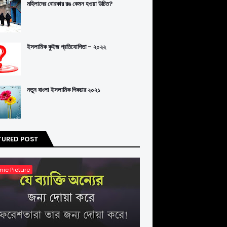
মহিলাদের বোরকার রঙ কেমন হওয়া উচিত?
ইসলামিক কুইজ প্রতিযোগিতা - ২০২২
নতুন বাংলা ইসলামিক পিকচার ২০২১
TURED POST
mic Picture