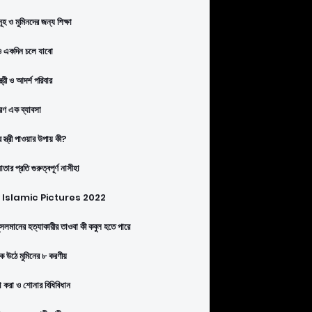
ূহ ও মুমিনদের জন্য শিক্ষা
 একদিন চলে যাবো
্ত্রী ও আদর্শ পরিবার
ণ এক ব্যাবসা
 স্ত্রী পাওয়ার উপায় কী?
তার প্রতি গুরুত্বপূর্ণ নাসীহা
Islamic Pictures 2022
সলমানের হত্যাকারীর তাওবা কী কবুল হতে পারে
কে উঠে মুমিনের ৮ করণীয়
া করা ও শোনার বিধিবিধান