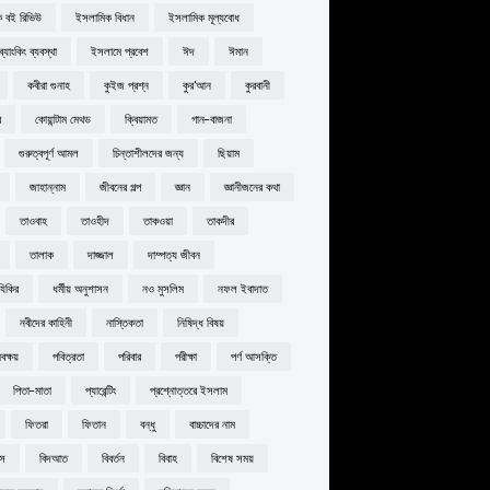
 বই রিভিউ
ইসলামিক বিধান
ইসলামিক মূল্যবোধ
্যাংকিং ব্যবস্থা
ইসলামে প্রবেশ
ঈদ
ঈমান
কবীরা গুনাহ
কুইজ প্রশ্ন
কুর'আন
কুরবানী
র
কোয়ান্টাম মেথড
ক্বিয়ামত
গান-বাজনা
গুরুত্বপূর্ণ আমল
চিন্তাশীলদের জন্য
ছিয়াম
জাহান্নাম
জীবনের গল্প
জ্ঞান
জ্ঞানীজনের কথা
তাওবাহ
তাওহীদ
তাকওয়া
তাকদীর
তালাক
দাজ্জাল
দাম্পত্য জীবন
যিকির
ধর্মীয় অনুশাসন
নও মুসলিম
নফল ইবাদাত
নবীদের কাহিনী
নাস্তিকতা
নিষিদ্ধ বিষয়
ক্ষয়
পবিত্রতা
পরিবার
পরীক্ষা
পর্ণ আসক্তি
পিতা-মাতা
প্যারেন্টিং
প্রশ্নোত্তরে ইসলাম
ফিতরা
ফিতান
বন্ধু
বাচ্চাদের নাম
বস
বিদআত
বিবর্তন
বিবাহ
বিশেষ সময়