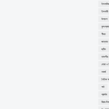
ইসলামিক
ইসলামী ব
উপদেশ
কুসংস্কা
গীবত
জান্নাত
জ্বীন
তাফসীর
দোয়া ও 
নববর্ষ
নৈতিক অব
পর্দা
প্রার্থনা
বিচার দি