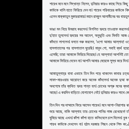
শায়েখ মনে মনে সিদ্ধান্ত নিলেন, দুনিয়ার কারও কাছে গিয়ে কিছু
কাউকে খালি হাতে ফিরিয়ে দেন না। শায়েখ পরিবারের কাউকে কিছ
এলেন মাক্কাতুল মুকাররামায়। মহান রাব্বুল আলামীনের ঘর বায়তুল্
ভাঙা মন নিয়ে উমরাহ করলেন। বিগলিত হৃদয়ে তাওয়াফ করলেন। 
দু’হাত তুললেন। হৃদয়ের সব আবেগ, অনুভূতি এবং মিনতি আজ
কাঁদতে লাগলেন। বলতে শুরু করলেন, ‘ওগো আমার আল্লাহ! ও
হাসপাতালের পর হাসপাতাল ঘুরেছি। মাবুদ গো, সবাই ব্যর্থ হয়
এসেছি; তারা আমাকে ফিরিয়ে দিয়েছে। হে আল্লাহ! আপনিই তো 
আমাকে ফিরিয়ে দেবেন না। আপনি আমার মেয়েকে সুস্থ করে দিন। ত
আমাতুল্লাহ্র বাবা এভাবে তিন দিন পড়ে থাকলেন কাবার চত্ব
সাফা-মারওয়ায় আরোহণ করে অনেক কাঁদলেন। অনেক দুআ কর
অবশেষে তাঁর ব্যথিত হৃদয় শান্ত হল। চোখের অশ্রু মনের ব্যথ
আছে। এ কয়দিন বাড়িতে যোগাযোগ নেই। দুনিয়ার কারও সাথে ক
তিন দিন পর দাম্মামে ফিরে আসেন শায়েখ। মনে আশা-নিরাশার 
শুয়ে আছে, নাকি আল্লাহ তার চোখের পানির লাজ রেখেছেন! তা
ঘুমিয়ে আছে এখন। কাঁপা কাঁপা হাতে কলিংবেলে চাপ দিলেন। বুক
শায়খ কাউকে দেখলেন না। হঠাৎ দরজার পিছন থেকে শিশু কণ্ঠ