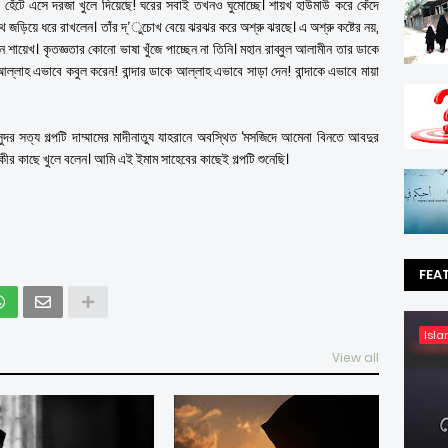
 হেঁটে এসে দরজা খুলে দিয়েছে! ঘরের সবাই তখনও ঘুমোচ্ছে। শায়খ হাউমাউ করে কেঁদে
ে জড়িয়ে ধরে রাখলেন। তাঁর দ্’ুচোখ বেয়ে ঝরঝর করে অশ্রু ঝরছে। এ অশ্রু কষ্টের নয়,
ন শায়েখ। কৃতজ্ঞতার কোনো ভাষা খুঁজে পাচ্ছেন না তিনি। মহান রাব্বুল আলামীন তার ডাকে
আল্লাহ এভাবে কবুল করেন! বান্দার ডাকে আল্লাহ এভাবে সাড়া দেন! বান্দাকে এভাবে মায়া
্দর সত্য গল্পটি দাম্মামের মাদীনাতুয যাহরানে অবস্থিত ‘মসজিদে আমেনা বিনতে আবদুর
কীর কাছে খুলে বলেন। আমি এই ইমাম সাহেবের কাছেই গল্পটি শুনেছি।
FEA
Isla
View all