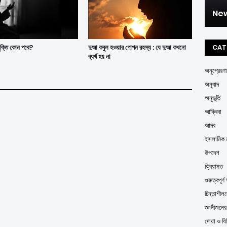
New
মুক্তি কোন পথে?
দুআ কবুল হওয়ার গোপন রহস্য : যে দুআ কখনো
CAT
ব্যর্থ হয় না
অনুপ্রেরণা
অনুবাদ
অনুভূতি
আক্বিদা
আদব
ইসলামিক ম
উপদেশ
ক্বিয়ামত
গুরুত্বপূর
চিন্তাশীল
জ্ঞানীজনে
দোয়া ও যি