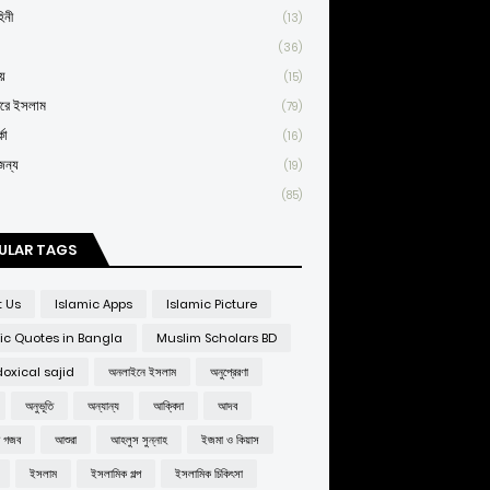
িনী
(13)
(36)
য়
(15)
তরে ইসলাম
(79)
কা
(16)
জন্য
(19)
(85)
ULAR TAGS
t Us
Islamic Apps
Islamic Picture
ic Quotes in Bangla
Muslim Scholars BD
oxical sajid
অনলাইনে ইসলাম
অনুপ্রেরণা
অনুভূতি
অন্যান্য
আক্বিদা
আদব
র গজব
আশুরা
আহলুস সুন্নাহ
ইজমা ও কিয়াস
ইসলাম
ইসলামিক গল্প
ইসলামিক চিকিৎসা