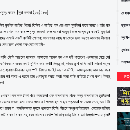
চিকিৎস
ুস্থ করেন। [সূরা শুআরা (২৬) : ৮০]
যে সকল
িই মুসলিম জাতির পিতা। তিনিই এ জাতির নাম রেখেছেন মুসলিম। ফলে আমরাও তাঁর মত
ব্লাক 
কে শেফা দান করেন-সুস্থ করেন।’ ফলে আমরা অসুস্থ হলে আল্লাহ্র কাছেই সুস্থতা
স্বামী
দের এমনই একটি কাহিনী শোনাব; আল্লাহ্র কাছে মন থেকে দুআ করলে আল্লাহ কীভাবে
 দেন। চলো শোনা যাক সেই কাহিনী-
মুহারর
দুস। বাড়ি সৌদি আরবের দাম্মামে। দাম্মামের অনেক বড় এক ধনী শায়েখের একমাত্র মেয়ে সে।
সন্তান
্বাভাবিকভাবে ঘরের সবাই খুশি থাকার কথা। কিন্তু না, কারও মুখে হাসি নেই। কোনো আনন্দ
র চেহারায় মলিনতার ছাপ স্পষ্ট। বিষণ্ন সবাই। কারণ একটাই- আমাতুল্লাহ আজ চার বছর
রে না। অথচ এ বয়সে তার খেলাধুলা করার কথা। সারা বাড়ি মাতিয়ে রাখার কথা। কিন্তু
PO
ষণ।
 গেছেন। লক্ষ লক্ষ টাকা খরচ করেছেন। এক হাসপাতাল থেকে অন্য হাসপাতালে ছুটেছেন।
ন্ত কোমর সোজা করে বসতে পারে না। শায়েখ হতাশ হয়ে পড়লেন। মন ভেঙে গেছে তার। কী
 পারেন না। মানসিকভাবে মুষড়ে পড়েছেন তিনি। নীরবে অশ্রু ঝরিয়েছেন। মেয়েকে জড়িয়ে
ি বাক্য। বাক্য নয়, যেন আলোর রেখা- ‘লা তাক্বনাতূ মির রাহমাতিল্লাহ’-ওহে বান্দা!