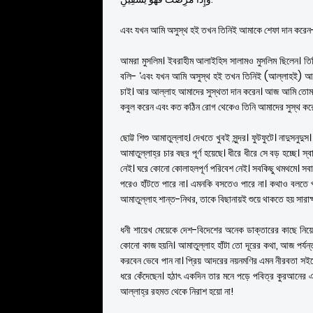
এবং যখন আমি অসুস্থ হই তখন তিনিই আমাকে শেফা দান করেন-স
আমরা মুসলিম। ইবরাহীম আলাইহিস সালামও মুসলিম ছিলেন। তিন
বলি- ‘এবং যখন আমি অসুস্থ হই তখন তিনিই (আল্লাহই) আমা
চাই। আর আল্লাহ আমাদের সুস্থতা দান করেন। আজ আমি তোমা
কবুল করেন এবং কত কঠিন রোগ থেকেও তিনি আমাদের সুস্থ করে
ছোট্ট শিশু আমাতুল্লাহ। দেখতে খুবই সুন্দর। ফুটফুটে। নাদুসনু
আমাতুল্লাহ্র চার বছর পূর্ণ হয়েছে। ধীরে ধীরে সে বড় হচ্ছে। স
নেই। ঘরে কোনো কোলাহলপূর্ণ পরিবেশ নেই। সবকিছু থমথমে। সবা
পরেও হাঁটতে পারে না। এমনকি বসতেও পারে না। কথাও বলতে পা
আমাতুল্লাহ শান্ত-নিথর, তাকে বিছানায়ই শুয়ে থাকতে হয় সারাক্
ধনী শায়েখ মেয়েকে দেশ-বিদেশের অনেক ডাক্তারের কাছে নিয়ে
কোনো কাজ হয়নি। আমাতুল্লাহ হাঁটা তো দূরের কথা, আজ পর্য
করবেন ভেবে পান না। প্রিয় আদরের নয়নমণির এমন নীরবতা সইতে
ধরে কেঁদেছেন। হঠাৎ একদিন তার মনে পড়ে পবিত্র কুরআনের একট
আল্লাহ্র রহমত থেকে নিরাশ হয়ো না!