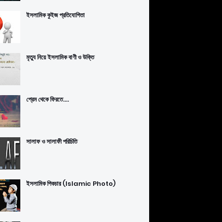
ইসলামিক কুইজ প্রতিযোগিতা
মৃত্যু নিয়ে ইসলামিক বাণী ও উক্তি
প্রেম থেকে ফিরতে....
সালাফ ও সালাফী পরিচিতি
ইসলামিক পিকচার (Islamic Photo)