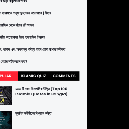
ার জন্য ক্বুরআনী তাবীয
 হারামকে মানুষ তুচ্ছ মনে করে থাকে | যিহার
ম্যাজিক থেকে বাঁচার ৪টি আমল
-স্ত্রীর ভালোবাসা নিয়ে ইসলামিক পিকচার
াম, শাবান এবং অন্যান্য পবিত্র মাসে রোযা রাখার ফযীলত
 নেয়ার সঠিক বয়স কত?
PULAR
ISLAMIC QUIZ
COMMENTS
১০০ টি সেরা ইসলামিক উক্তি [Top 100
Islamic Quotes in Bangla]
মুসলিম মনীষীদের বিখ্যাত উক্তি