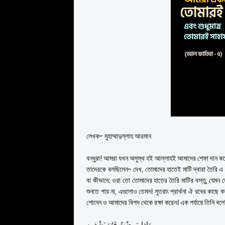
লেখক- মুহাম্মাদুল্লাহ আরমান
বন্ধুরা! আমরা যখন অসুস্থ হই আল্লাহই আমাদের শেফা দান করে
তাদেরকে বলছিলেন- দেখ, তোমাদের হাতেই মাটি দ্বারা তৈরি এ মূর
বা কীভাবে; ওরা তো তোমাদের হাতের তৈরি মাটির বস্তু, যেমন 
শুনতে পায় না, এগুলোও তেমন। সুতরাং প্রার্থনা ঐ রবের কাছে 
শোনেন ও আমাদের বিপদ থেকে রক্ষা করেন। এক পর্যায়ে তিনি বল
وَإِذا مَرِضْتُ فَهُوَ يَشْفِينِ.