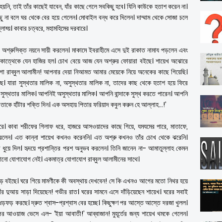
 হয়নি, তাই তাঁর কাছেই যাবেন, যাঁর কাছে গেলে সবকিছু হবে। যিনি কাউকে হতাশ করেন না।
ু না বলে ঘর থেকে বের হয়ে গেলেন। মোবাইল বন্ধ করে দিলেন। দাম্মাম থেকে সোজা চলে
লাহ্য়। কাবার চত্বরে, মহামহিমের দরবারে।
অশ্রুসিক্ত নয়নে সায়ী করলেন। মাকামে ইবরাহীমে এসে দুই রাকাত নামায পড়লেন এবং
 কোত্থেকে যেন হাজির হল। চোখ বেয়ে আজ যেন অশ্রুর ফোয়ারা বইছে। শায়েখ অঝোরে
গো রাব্বুল আলামীন! আপনার দেয়া নিআমত আমার মেয়েকে নিয়ে অনেকের কাছে গিয়েছি।
েছে। যারা সুস্থতার মালিক না, অসুস্থতার মালিক না, তাদের কাছ থেকে হতাশ হয়ে ফিরে
সুস্থতার মালিক। আপনিই অসুস্থতার মালিক। আপনি বান্দাকে সুস্থ করতে পারেন। আপনি
াকে হাঁটার শক্তি দিন। এক অসহায় পিতার ফরিয়াদ কবুল করুন হে আল্লাহ...!’
রে। কাবা শরীফের গিলাফ ধরে, হাজরে আসওয়াদের কাছে গিয়ে, যমযমের পারে, মাতাফে,
লেন। এত কান্না শায়েখ কখনও করেননি। এত অশ্রু কখনও তাঁর চোখ থেকে ঝরেনি।
া ধুয়ে দিল। হৃদয়ে প্রশান্তির পরশ অনুভব করলেন। তিনি জানেন না- আমাতুল্লাহ কেমন
োনো যোগাযোগ নেই। একমাত্র যোগাযোগ রাব্বুল আলামীনের সাথে।
ঝড় বইছে। ঘরে গিয়ে মামণীকে কী অবস্থায় দেখবেন! সে কি এখনও আগের মতো নিথর হয়ে
ঁর দুআয় সাড়া দিয়েছেন! গভীর রাত। ঘরের সামনে এসে দাঁড়িয়েছেন শায়েখ। ঘরের সবাই
 ধড়ফড় করছে। দ্রুত শ্বাস-প্রশ্বাস বের হচ্ছে। কিছুক্ষণ পর আস্তে আস্তে দরজা খুলল।
ের আওয়াজ ভেসে এল- ‘ইয়া আবাতী!’ আব্বাজান! মুহূর্তের জন্য শায়েখ থমকে গেলেন।