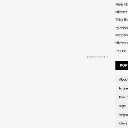
নবীদের কাহ
নাস্তিকতা
নিষিদ্ধ বিষ
প্রশ্নোত্
ভ্রান্ত ফির্
মহিলাদের 
সত্যকথন
Next Post
POP
Abou
Islam
Parad
অনুবাদ
আল্লাহ
ইতিহাস