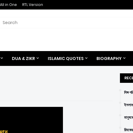
All in One
RTL Version
DUA & ZIKR
ISLAMIC QUOTES
BIOGRAPHY
REC
লিঙ্গ প
ইসলাম 
মানুষক
রিযকের 