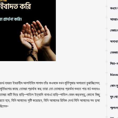
কওমে ন
আমরাও
বেকার স
অসাধার
নেককার
পিতা-মা
New 
ন। হযরত ইবরাহীম আলাইহিস সালাম তাঁর কওমকে যখন মূর্তিপূজার অসারতা বুঝাচ্ছিলেন;
কোন মু
্তিগুলোর কাছে তোমরা প্রার্থনা কর; তারা তো তোমাদের প্রার্থনা শুনতে পায় না। শুনবেও
তোমরা মাটি দিয়ে হাড়ি-পাতিল ইত্যাদি বানাও। হাড়ি-পাতিল যেমন জড়বস্তু, কোনো কিছু
ঘুম থে
করতে হবে, যিনি আমাদের সৃষ্টি করেছেন, যিনি আমাদের রিযিক দেন। যিনি আমাদের সব দুআ
েছিলেন-
প্রশংস