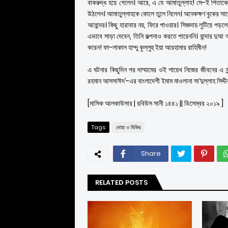
বাকরুদ্ধ হয়ে গেলেন। আরে, এ যে আমাতুল্লাহ! সে-ই পিতাকে
উঠলেন। আমাতুল্লাহকে কোলে তুলে নিলেন। অনেকক্ষণ বুকের সাথ
আনন্দের। কিছু হারাবার নয়, ফিরে পাওয়ার। সিজদায় লুটিয়ে পড়লে
এভাবে সাড়া দেবেন, তিনি কল্পনাও করতে পারেননি। বান্দার দুআ 
করেন! ফা-লাকাল হাম্দু কুল্লুহু ইয়া আরহামার রাহিমীন!
এ ঘটনার কিছুদিন পর দাম্মামের ওই শায়েখ নিজের জীবনের এ সুন
রহমান আসসাঈদ’-এর বাংলাদেশী ইমাম মাওলানা সা‘দুল্লাহ সিদ্দী
[মাসিক আলকাউসার | রবিউস সানী ১৪৪১ || ডিসেম্বর ২০১৯ ]
Tags
দোয়া ও যিকির
Share
RELATED POSTS