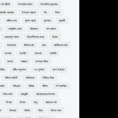
 বই রিভিউ
ইসলামিক বিধান
ইসলামিক মূল্যবোধ
্যাংকিং ব্যবস্থা
ইসলামে প্রবেশ
ঈদ
ঈমান
কবীরা গুনাহ
কুইজ প্রশ্ন
কুর'আন
কুরবানী
র
কোয়ান্টাম মেথড
ক্বিয়ামত
গান-বাজনা
গুরুত্বপূর্ণ আমল
চিন্তাশীলদের জন্য
ছিয়াম
জাহান্নাম
জীবনের গল্প
জ্ঞান
জ্ঞানীজনের কথা
তাওবাহ
তাওহীদ
তাকওয়া
তাকদীর
তালাক
দাজ্জাল
দাম্পত্য জীবন
যিকির
ধর্মীয় অনুশাসন
নও মুসলিম
নফল ইবাদাত
নবীদের কাহিনী
নাস্তিকতা
নিষিদ্ধ বিষয়
ক্ষয়
পবিত্রতা
পরিবার
পরীক্ষা
পর্ণ আসক্তি
পিতা-মাতা
প্যারেন্টিং
প্রশ্নোত্তরে ইসলাম
ফিতরা
ফিতান
বন্ধু
বাচ্চাদের নাম
বস
বিদআত
বিবর্তন
বিবাহ
বিশেষ সময়