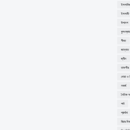
ইসলামিক
ইসলামী ব
উপদেশ
কুসংস্কা
গীবত
জান্নাত
জ্বীন
তাফসীর
দোয়া ও 
নববর্ষ
নৈতিক অব
পর্দা
প্রার্থনা
বিচার দি