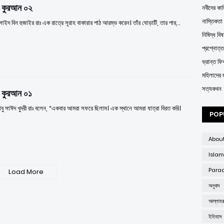
ক কুরআন ০২
নবীদের কাহ
নাস্তিকতা
াইদ বিন হুজাইর রাঃ এক রাত্রে সূরাহ বাকারার পাঠ আরম্ভ করেন। তাঁর ঘোড়াটি, তার পার্…
নিষিদ্ধ বিষ
প্রশ্নোত্
ভ্রান্ত ফির্
মহিলাদের 
সত্যকথন
ক কুরআন ০১
ু সাঈদ খুদরী রাঃ বলেন, “একবার আমরা সফরে ছিলাম। এক স্থানে আমরা যাত্রা বিরত করি।
POP
Abou
Islam
Parad
Load More
অনুবাদ
আল্লাহ
ইতিহাস