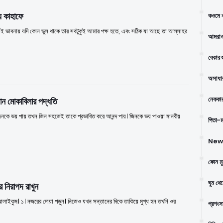
ে কাহাফে
কওমে ন
 এই ভাবনায় যদি কোন ভুল থাকে তার সবটুকুই আমার পক্ষ হতে, এবং সঠিক যা আছে তা আল্লাহর
আমরাও
বেকার স
অসাধার
নেককার
ন মোকাবিলার পদ্ধতি
িনকে ভয় পায় তখন জিন সহজেই তাকে প্রভাবিত করে আনন্দ পায়। জিনকে ভয় পাওয়া মানবীয়
পিতা-মা
New 
কোন মু
ঘুম থে
র নিরাপদ রাখুন
াইকুম। ১। নজরের দোয়া পড়ুন। নিজেও যখন সন্তানের দিকে তাকিয়ে মুগ্ধ হন তখনি ওর
প্রশংস