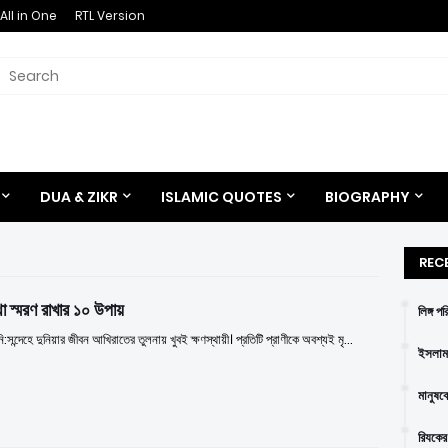
All in One
RTL Version
DUA & ZIKR
ISLAMIC QUOTES
BIOGRAPHY
REC
থা স্মরণ রাখার ১০ উপায়
লিঙ্গ প
নি:সন্দেহে দুনিয়ার জীবন আখিরাতের তুলনায় খুবই ক্ষণস্থায়ী। প্রতিটি প্রাণীকে অবশ্যই মৃ…
ইসলাম 
মানুষক
রিযকের 