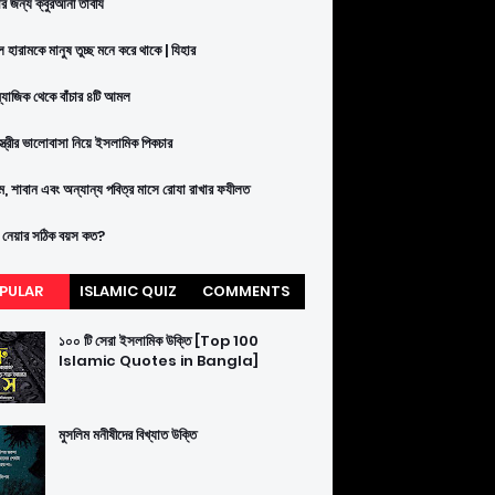
ার জন্য ক্বুরআনী তাবীয
 হারামকে মানুষ তুচ্ছ মনে করে থাকে | যিহার
ম্যাজিক থেকে বাঁচার ৪টি আমল
-স্ত্রীর ভালোবাসা নিয়ে ইসলামিক পিকচার
াম, শাবান এবং অন্যান্য পবিত্র মাসে রোযা রাখার ফযীলত
 নেয়ার সঠিক বয়স কত?
PULAR
ISLAMIC QUIZ
COMMENTS
১০০ টি সেরা ইসলামিক উক্তি [Top 100
Islamic Quotes in Bangla]
মুসলিম মনীষীদের বিখ্যাত উক্তি