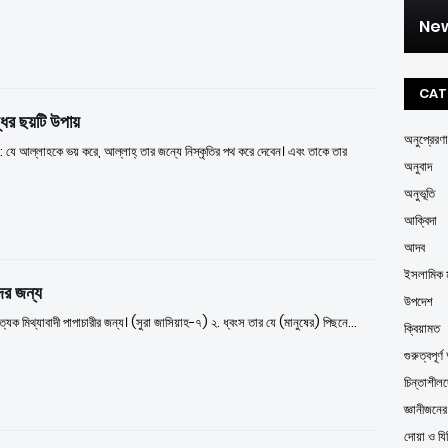
New
CAT
্ধির ছয়টি উপায়
অনুপ্রেরণা
: যে আল্লাহকে ভয় করে, আল্লাহ্ তার জন্যে নিস্কৃতির পথ করে দেবেন। এবং তাকে তার
অনুবাদ
অনুভূতি
আক্বিদা
আদব
ইসলামিক ম
দের জন্য
উপদেশ
ত্যেক মিথ্যাবাদী পাপাচারীর জন্য। (সুরা জাসিয়াহ-৭) ২. ধ্বংস তার যে (মানুষের) পিছনে…
ক্বিয়ামত
গুরুত্বপূর
চিন্তাশীল
জ্ঞানীজনে
দোয়া ও যি