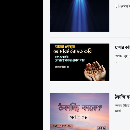
[১] একবার উ
দুআর কার
লেখক- মুহাম
…
ঠকাচ্ছি 
ফজরে উঠতে 
করব। …