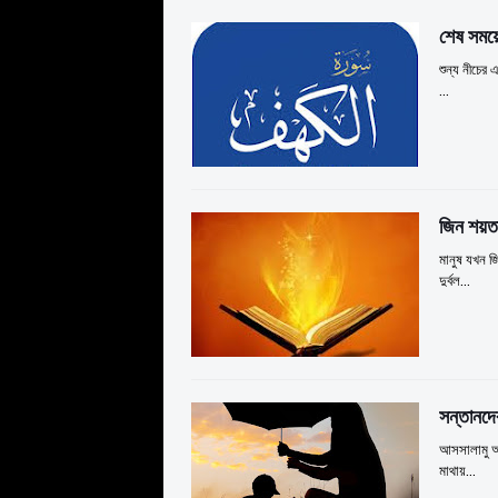
শেষ সময়
শুন্য নীচের
…
জিন শয়তা
মানুষ যখন জ
দুর্বল…
সন্তানদে
আসসালামু আল
মাথায়…