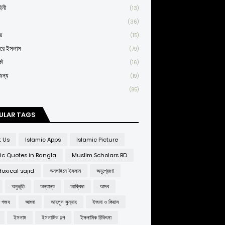
িনী
(13)
(36)
য়
(15)
তরে ইসলাম
(79)
কা
(16)
জন্য
(19)
(85)
ULAR TAGS
t Us
Islamic Apps
Islamic Picture
ic Quotes in Bangla
Muslim Scholars BD
oxical sajid
অনলাইনে ইসলাম
অনুপ্রেরণা
অনুভূতি
অন্যান্য
আক্বিদা
আদব
র গজব
আশুরা
আহলুস সুন্নাহ
ইজমা ও কিয়াস
ইসলাম
ইসলামিক গল্প
ইসলামিক চিকিৎসা