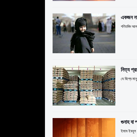
একজন নার
গণিতবিদ আল 
নিত্য প্
যে বিশ্বে মা
গুনাহ বা
ইমাম ইবনুল ক