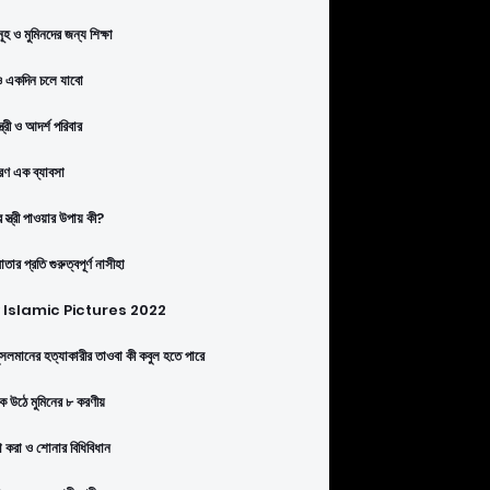
ূহ ও মুমিনদের জন্য শিক্ষা
 একদিন চলে যাবো
্ত্রী ও আদর্শ পরিবার
ণ এক ব্যাবসা
 স্ত্রী পাওয়ার উপায় কী?
তার প্রতি গুরুত্বপূর্ণ নাসীহা
Islamic Pictures 2022
সলমানের হত্যাকারীর তাওবা কী কবুল হতে পারে
কে উঠে মুমিনের ৮ করণীয়
া করা ও শোনার বিধিবিধান