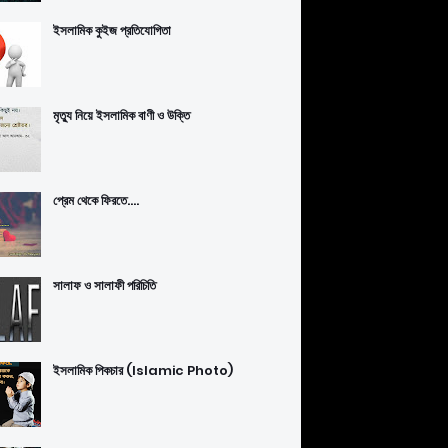
ইসলামিক কুইজ প্রতিযোগিতা
মৃত্যু নিয়ে ইসলামিক বাণী ও উক্তি
প্রেম থেকে ফিরতে....
সালাফ ও সালাফী পরিচিতি
ইসলামিক পিকচার (Islamic Photo)