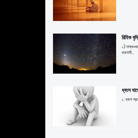
রিযিক বৃদ
১) তাক্বওয়া
ধারণাতী…
ধ্বংস যা
১. ধ্বংস প্র