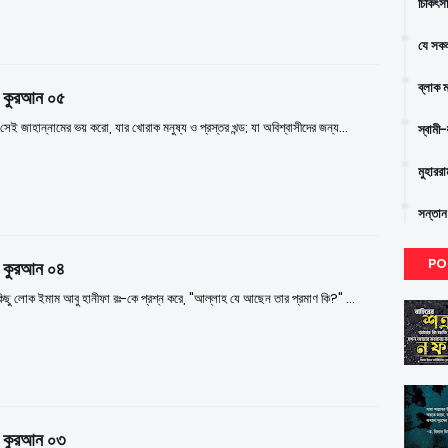
চিকিৎস
যে সকল
ব্লাক 
ক কুরআন ০৫
সেই জাহান্নামের ভয় করো, যার খোরাক মনুষ্য ও প্রস্তর খন্ড; যা অবিশ্বাসীদের জন্য…
স্বামী
মুহারর
সন্তান
PO
ক কুরআন ০৪
িছু লোক ইমাম আবু হানীফা রঃ-কে প্রশ্ন করে, "আল্লাহ যে আছেন তার প্রমাণ কি?" …
ক কুরআন ০৩