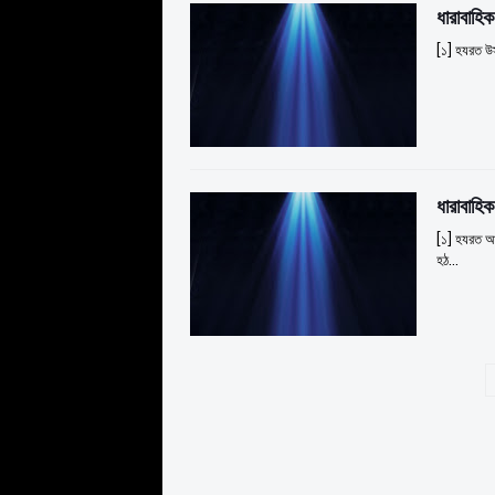
ধারাবাহি
[১] হযরত উস
ধারাবাহি
[১] হযরত আব
হঠ…