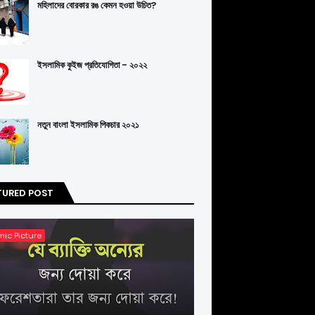
মহিলাদের বোরকার রঙ কেমন হওয়া উচিত?
ইসলামিক কুইজ প্রতিযোগিতা - ২০২২
নতুন বাংলা ইসলামিক পিকচার ২০২১
TURED POST
mic Picture