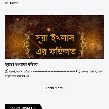
করি। ◾ইস্তে…
সূরাতুল ইখলাছের ফযীলত
(1) কুরআনের এক তৃতীয়াংশ ----------------------------- (১) একদিন আল্লাহর রসূল
সল্লাল্লাহু আলাইহি ওয…
Load More
RECENT UPDATES