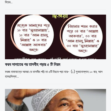
নিচের…
ফরয সালাতের পর তাসবীহ পড়ার ৫ টি নিয়ম
ফরজ নামাযান্তে আমরা যে তাসবীহ পড়ি তা ৫টি নিয়মে পড়া যায়- (১) সুবহানাল্লাহ ১০ বার, আল
হামদুলিল্লা…