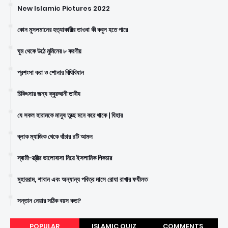
New Islamic Pictures 2022
কোন মুসলমানের হত্যাকারীর তাওবা কী কবুল হতে পারে
ঘুম থেকে উঠে মুমিনের ৮ করণীয়
প্রশংসা করা ও শোনার বিধিবিধান
চিকিৎসার জন্য ক্বুরআনী তাবীয
যে সকল হারামকে মানুষ তুচ্ছ মনে করে থাকে | যিহার
ব্লাক ম্যাজিক থেকে বাঁচার ৪টি আমল
স্বামী-স্ত্রীর ভালোবাসা নিয়ে ইসলামিক পিকচার
মুহাররাম, শাবান এবং অন্যান্য পবিত্র মাসে রোযা রাখার ফযীলত
সন্তান নেয়ার সঠিক বয়স কত?
POPULAR
ISLAMIC QUIZ
COMMENTS