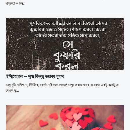
শত্রুতা ও নিন…
ইস্তিহলাল – সূক্ষ্ম কিন্তু ভয়াবহ কুফর
বন্ধু মুভি দেখিশ না, মিউজিক, বেপর্দা নারী দেখা হারাম! বন্ধুর জবাবঃ আরে, এ বয়সে একটু-আকটু না
দেখলে ক…