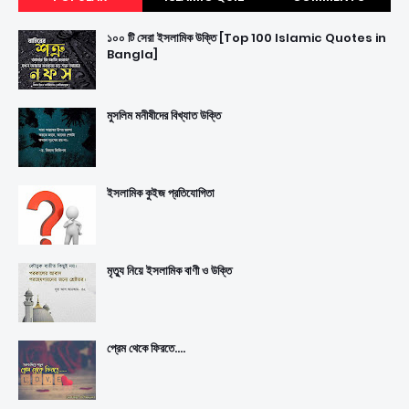
১০০ টি সেরা ইসলামিক উক্তি [Top 100 Islamic Quotes in
Bangla]
মুসলিম মনীষীদের বিখ্যাত উক্তি
ইসলামিক কুইজ প্রতিযোগিতা
মৃত্যু নিয়ে ইসলামিক বাণী ও উক্তি
প্রেম থেকে ফিরতে....