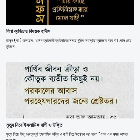
যিনা ব্যভিচার বিষয়ক হাদীস
রাসূল (সা:) বলেছেন: “কোন ব্যভিচারী ব্যভিচারের সময়ে মুমিন অবস্থায় ব্যভিচার করে না। কোন চোর
চুরির স…
মৃত্যু নিয়ে ইসলামিক বাণী ও উক্তি
মৃত্যু নিয়ে কিছু গুরুত্বপূর্ণ ইসলামিক উক্তি ও বানী নিচে উল্লেখ করা হলো "এমন এক সময় আসবে