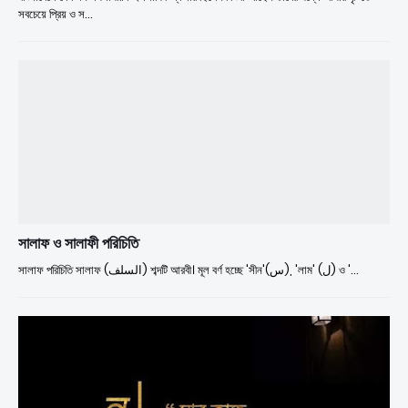
সবচেয়ে প্রিয় ও স…
সালাফ ও সালাফী পরিচিতি
সালাফ পরিচিতি সালাফ (السلف) শব্দটি আরবী। মূল বর্ণ হচ্ছে 'সীন'(س), 'লাম' (ل) ও '…