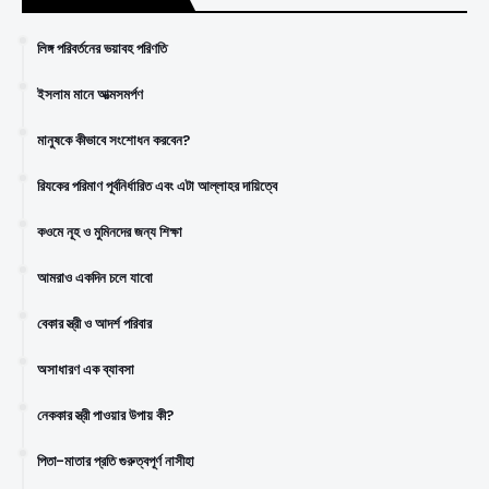
লিঙ্গ পরিবর্তনের ভয়াবহ পরিণতি
ইসলাম মানে আত্মসমর্পণ
মানুষকে কীভাবে সংশোধন করবেন?
রিযকের পরিমাণ পূর্বনির্ধারিত এবং এটা আল্লাহর দায়িত্বে
কওমে নূহ ও মুমিনদের জন্য শিক্ষা
আমরাও একদিন চলে যাবো
বেকার স্ত্রী ও আদর্শ পরিবার
অসাধারণ এক ব্যাবসা
নেককার স্ত্রী পাওয়ার উপায় কী?
পিতা-মাতার প্রতি গুরুত্বপূর্ণ নাসীহা