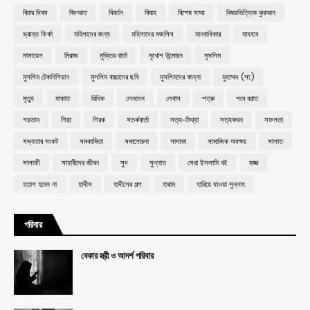
বিচার দিবস
বিদআত
বিবর্তন
বিবাহ
বিশেষ সময়
বিষয়ভিত্তিক কুরআন
ভ্রান্ত ফির্কা
মহিলাদের জন্য
মহিলাদের মজলিস
মানবাধিকার
মাযহাব
মাসায়েল
মিরাজ
মুক্তির বার্তা
মুখোশ উন্মোচন
মুসলিম
মুসলিম টেকনিশিয়ান
মুসলিম বাচ্চাদের ছবি
মুসলিমদের কান্না
মুহাম্মদ (সা:)
মৃত্যু
যাকাত
রিযিক
লেনদেন
লেবাস
শত্রু
শবে বরাত
শয়তান
শিয়া
শিরক
সতর্কবার্তা
সত্য-মিথ্যা
সত্যকথন
সফলতা
সভ্যতার সংকট
সমকামিতা
সমালোচনা
সাদাকা
সামাজিক অবক্ষয়
সালাত
সালাফী
সাহাবীদের জীবন
সুদ
সুন্নাত
সেরা ইসলামি বই
হজ্জ
হতাশ হবেন না
হাদীস
হাদীসের গল্প
হারাম
হারিয়ে যাওয়া সুন্নাহ
পরিবার
বেকার স্ত্রী ও আদর্শ পরিবার