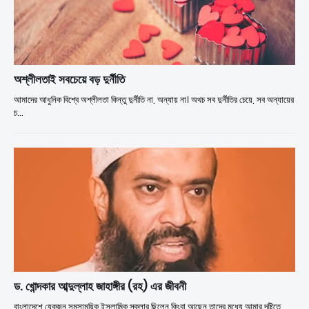
অশ্লীলতাই সবচেয়ে বড় দুর্নীতি
আমাদের আধুনিক বিশ্বে অশ্লীলতা কিন্তু দুর্নীতি না, অন্যায় না। অথচ সব দুর্নীতির চেয়ে, সব অন্যায়ের
চ…
ড. খোন্দকার আব্দুল্লাহ জাহাঙ্গীর (রহ) এর জীবনী
বাংলাদেশে যেকজন সমসাময়িক ইসলামিক স্কলার ছিলেন কিংবা আছেন তাদের মধ্যে আমার দৃষ্টিতে