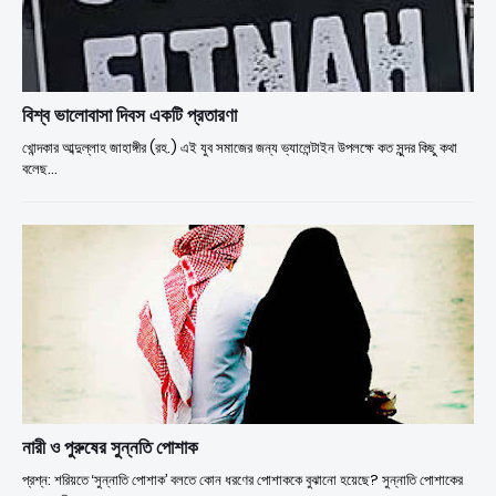
বিশ্ব ভালোবাসা দিবস একটি প্রতারণা
খোন্দকার আব্দুল্লাহ জাহাঙ্গীর (রহ.) এই যুব সমাজের জন্য ভ্যালেন্টাইন উপলক্ষে কত সুন্দর কিছু কথা
বলেছ…
নারী ও পুরুষের সুন্নতি পোশাক
প্রশ্ন: শরিয়তে ‘সুন্নাতি পোশাক’ বলতে কোন ধরণের পোশাককে বুঝানো হয়েছে? সুন্নাতি পোশাকের