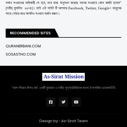
সমান সওয়াবের অধিকারী সে হবে, তবে যারা অনুসরণ করেছে তাদের সওয়াবে কোন কমতি হবেনা"
[সহীহ্ মুসলিম: ২৬৭৪]। তাই এই সাইট টি আপনার Facebook, Twitter, Google+ বন্ধুদের
সাথে শেয়ার করে আপনিও সওয়াব অর্জন করুন।
RECOMMENDED SITES
QURANERBANI.COM
SOSASTHO.COM
'আস-সিরাত মিশন.কম' একটি কুরআন ও সহীহ সুন্নাহভিত্তিক বাংলা ইসলামিক ওয়েবসাইট।
Design by -
As-Sirat Team