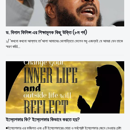
ড. বিলাল ফিলিপ্স এর শিক্ষামূলক কিছু উক্তি (৮ম পর্ব)
১/ 'কখনো কখনো আল্লাহ তা'আলা আমাদের ভোগান্তিতে ফেলেন শুধু এজন্যই যে আমরা যেন তাকে
স্মরণ করি।…
ইস্তেগফার কি? ইস্তেগফার কিভাবে করতে হয়?
◾ইস্তেগফার এর ফজিলত এবং ৫টি ইস্তেগফারের দোয়া ও সর্বশ্রেষ্ট ইস্তেগফার জেনে নেওয়ার চেষ্টা