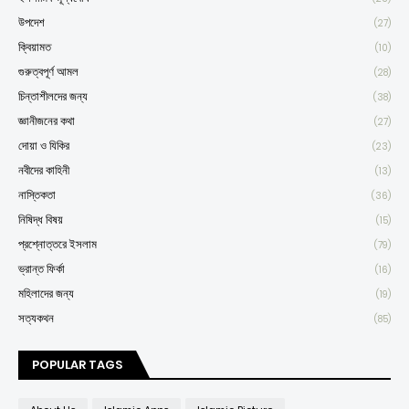
উপদেশ
(27)
ক্বিয়ামত
(10)
গুরুত্বপূর্ণ আমল
(28)
চিন্তাশীলদের জন্য
(38)
জ্ঞানীজনের কথা
(27)
দোয়া ও যিকির
(23)
নবীদের কাহিনী
(13)
নাস্তিকতা
(36)
নিষিদ্ধ বিষয়
(15)
প্রশ্নোত্তরে ইসলাম
(79)
ভ্রান্ত ফির্কা
(16)
মহিলাদের জন্য
(19)
সত্যকথন
(85)
POPULAR TAGS