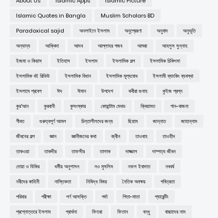
About Us
Islamic Apps
Islamic Picture
Islamic Quotes in Bangla
Muslim Scholars BD
Paradoxical sajid
অনলাইনে ইসলাম
অনুপ্রেরণা
অনুবাদ
অনুভূতি
অন্যান্য
আক্বিদা
আদব
আল্লাহর গজব
আশুরা
আহলুস সুন্নাহ
ইজমা ও কিয়াস
ইতিহাস
ইসলাম
ইসলামিক গল্প
ইসলামিক চিকিৎসা
ইসলামিক বই রিভিউ
ইসলামিক বিধান
ইসলামিক মূল্যবোধ
ইসলামী ব্যাংকিং ব্যবস্থা
ইসলামে প্রবেশ
ঈদ
ঈমান
উপদেশ
কবীরা গুনাহ
কুইজ প্রশ্ন
কুর'আন
কুরবানী
কুসংস্কার
কোয়ান্টাম মেথড
ক্বিয়ামত
গান-বাজনা
গীবত
গুরুত্বপূর্ণ আমল
চিন্তাশীলদের জন্য
ছিয়াম
জান্নাত
জাহান্নাম
জীবনের গল্প
জ্ঞান
জ্ঞানীজনের কথা
জ্বীন
তাওবাহ
তাওহীদ
তাকওয়া
তাকদীর
তাফসীর
তালাক
দাজ্জাল
দাম্পত্য জীবন
দোয়া ও যিকির
ধর্মীয় অনুশাসন
নও মুসলিম
নফল ইবাদাত
নববর্ষ
নবীদের কাহিনী
নাস্তিকতা
নিষিদ্ধ বিষয়
নৈতিক অবক্ষয়
পবিত্রতা
পরিবার
পরীক্ষা
পর্ণ আসক্তি
পর্দা
পিতা-মাতা
প্যারেন্টিং
প্রশ্নোত্তরে ইসলাম
প্রার্থনা
ফিতরা
ফিতান
বন্ধু
বাচ্চাদের নাম