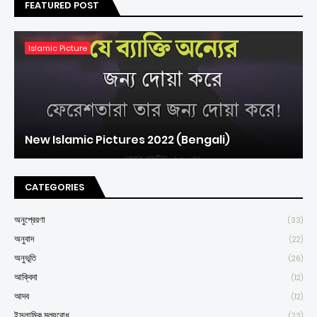
FEATURED POST
Islamic Picture
New Islamic Pictures 2022 (Bengali)
CATEGORIES
অনুপ্রেরণা
(33)
অনুবাদ
(22)
অনুভূতি
(26)
আক্বিদা
(12)
আদব
(12)
ইসলামিক মূল্যবোধ
(23)