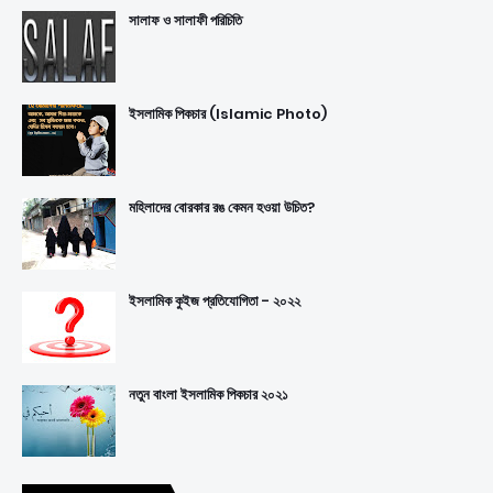
সালাফ ও সালাফী পরিচিতি
ইসলামিক পিকচার (Islamic Photo)
মহিলাদের বোরকার রঙ কেমন হওয়া উচিত?
ইসলামিক কুইজ প্রতিযোগিতা - ২০২২
নতুন বাংলা ইসলামিক পিকচার ২০২১