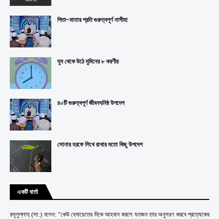
পিতা-মাতার প্রতি গুরুত্বপূর্ণ নাসীহা
ঘুম থেকে উঠে মুমিনের ৮ করণীয়
৪০টি গুরুত্বপূর্ণ জীবনঘনিষ্ঠ উপদেশ
সোনার হরফে লিখে রাখার মতো কিছু উপদেশ
একটি বার্তা
রসূলুল্লাহ্ (সা:) বলেন: "কেউ হেদায়েতের দিকে আহবান করলে যতজন তার অনুসরণ করবে প্রত্যেকের