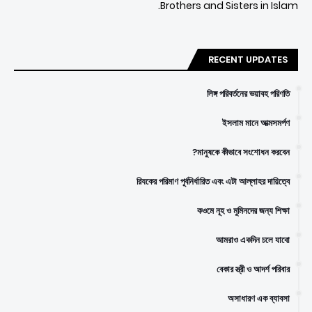
Brothers and Sisters in Islam.
RECENT UPDATES
লিঙ্গ পরিবর্তনের ভয়াবহ পরিণতি
ইসলাম মানে আত্মসমর্পণ
মানুষকে কীভাবে সংশোধন করবেন?
রিযকের পরিমাণ পূর্বনির্ধারিত এবং এটা আল্লাহর দায়িত্বে
কওমে নূহ ও মুমিনদের জন্য শিক্ষা
আমরাও একদিন চলে যাবো
বেকার স্ত্রী ও আদর্শ পরিবার
অসাধারণ এক ব্যাবসা