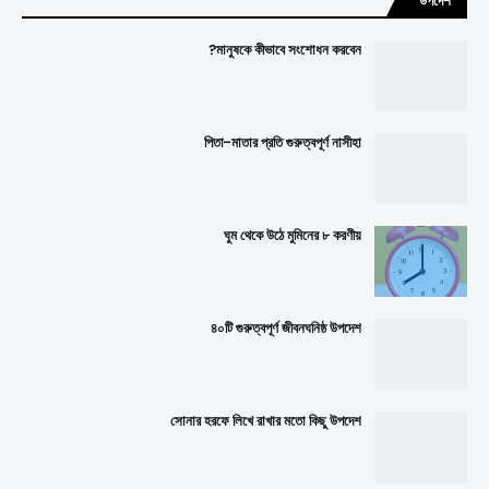
উপদেশ
মানুষকে কীভাবে সংশোধন করবেন?
পিতা-মাতার প্রতি গুরুত্বপূর্ণ নাসীহা
ঘুম থেকে উঠে মুমিনের ৮ করণীয়
৪০টি গুরুত্বপূর্ণ জীবনঘনিষ্ঠ উপদেশ
সোনার হরফে লিখে রাখার মতো কিছু উপদেশ