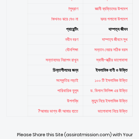
সুঘ্রাণ!
জ্ঞানী ব্যক্তিদের উপদেশ
কখনও ঝরে যেও না!
হৃদয় গলানো উপদেশ
প্যারেন্টিং
দাম্পত্য জীবন
নবীন বরণ
দাম্পত্য জীবনে সুখ
যৌনশিক্ষা
সন্তান নেয়ার সঠিক বয়স
সন্তানদের নিরাপদ রাখুন
স্বামী-স্ত্রীর ভালোবাসা
চিন্তাশীলদের জন্য
ইসলামিক বাণী ও উক্তি
সংস্কৃতির লড়াই
১০০ টি ইসলামিক উক্তি
পারিবারিক যুলুম
ড. বিলাল ফিলিপ্স এর উক্তি
উপলব্ধি
মৃত্যু নিয়ে ইসলামিক উক্তি
আমার ভাগ্য কী আমার হাতে?
ভালোবাসা নিয়ে উক্তি
Please Share this Site (assiratmission.com) with Your