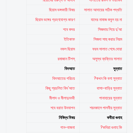
ছিয়ামের গুরুত্ব ও আদাব
সালাতের রূকন ও ওয়াজিব
ছিয়াম ভঙ্গকারী বিষয়
সালাত আদায়ের সঠিক পদ্ধতি
ছিয়াম ভঙ্গের গ্রহণযোগ্য কারণ
যাদের নামাজ কবুল হয় না
শবে কদর
সিজদায় গিয়ে দু'আ
ইতিকাফ
সিজদা সাহু করার নিয়ম
নফল ছিয়াম
ফরয সালাত শেষে দোয়া
রমাজান টিপস্
অসুস্থ ব্যক্তির সালাত
বিদআত
সুন্নাত
বিদআতের পরিচয়
কখন কি বলা সুন্নাত?
কিছু প্রচলিত বিদ'আত
বাসা-বাড়ির সুন্নাত
মীলাদ ও মীলাদুননবী
পানাহারের সুন্নাত
শবে বরাত উদযাপন
শয়নকালে পালনীয় সুন্নাত
নিষিদ্ধ বিষয়
কবীরা গুনাহ
গান-বাজনা
কবিরা গুনাহ কি?