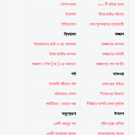
গোপন গুনাহ
১০০ টি কবিরা গুনাহ
ইনসেস্ট
গীবতকারীর পরিণাম
ইস্তিহলাল
কোন মুসলমানের হত্যাকারী
ক্বিয়ামত
দাজ্জাল
ক্বিয়ামতের ছোট ও বড় আলামত
দাজ্জালের আগমন
ইমাম মাহদির আগমন
দাজ্জালের কাহিনী
দাজ্জাল ও ঈসা (আ.) এর অবতরণ
দাজ্জালের শেষ পরণতি
পর্দা
তাকওয়া
ইসলামী শরীয়তে পর্দা
তাকওয়ার পরিচয়
মহিলাদের লেবাস
তাকওয়া কিভাবে?
পর্দাহীনতা : যেভাবে শুরু
নির্জনে আপনি কেমন মুসলিম?
অনুপ্রেরণা
উপদেশ
একটি অদ্ভুত দল
দ্বীন হচ্ছে নাসিহা
একটি লাভজনক ব্যবসা
অনন্তকালের পাথেয়