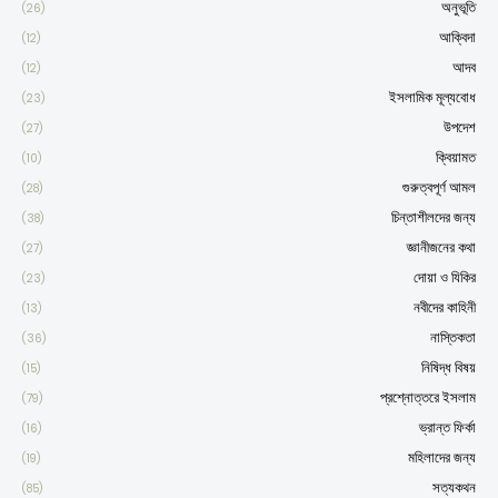
অনুভূতি
(26)
আক্বিদা
(12)
আদব
(12)
ইসলামিক মূল্যবোধ
(23)
উপদেশ
(27)
ক্বিয়ামত
(10)
গুরুত্বপূর্ণ আমল
(28)
চিন্তাশীলদের জন্য
(38)
জ্ঞানীজনের কথা
(27)
দোয়া ও যিকির
(23)
নবীদের কাহিনী
(13)
নাস্তিকতা
(36)
নিষিদ্ধ বিষয়
(15)
প্রশ্নোত্তরে ইসলাম
(79)
ভ্রান্ত ফির্কা
(16)
মহিলাদের জন্য
(19)
সত্যকথন
(85)