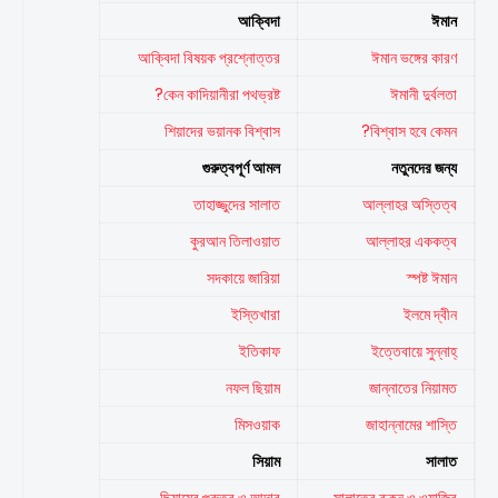
আক্বিদা
ঈমান
আক্বিদা বিষয়ক প্রশ্নোত্তর
ঈমান ভঙ্গের কারণ
কেন কাদিয়ানীরা পথভ্রষ্ট?
ঈমানী দুর্বলতা
শিয়াদের ভয়ানক বিশ্বাস
বিশ্বাস হবে কেমন?
গুরুত্বপূর্ণ আমল
নতুনদের জন্য
তাহাজ্জুদের সালাত
আল্লাহর অস্তিত্ব
কুরআন তিলাওয়াত
আল্লাহর এককত্ব
সদকায়ে জারিয়া
স্পষ্ট ঈমান
ইস্তিখারা
ইলমে দ্বীন
ইতিকাফ
ইত্তেবায়ে সুন্নাহ্
নফল ছিয়াম
জান্নাতের নিয়ামত
মিসওয়াক
জাহান্নামের শাস্তি
সিয়াম
সালাত