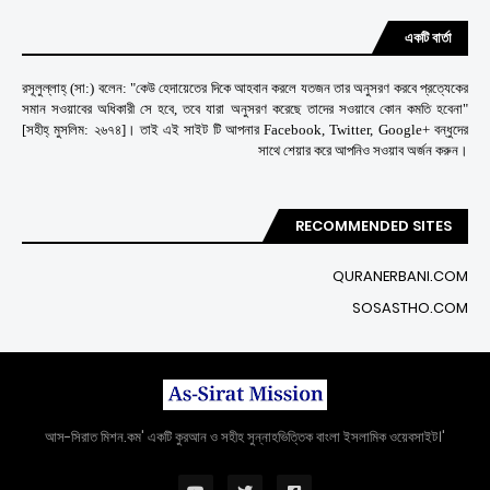
একটি বার্তা
রসূলুল্লাহ্ (সা:) বলেন: "কেউ হেদায়েতের দিকে আহবান করলে যতজন তার অনুসরণ করবে প্রত্যেকের
সমান সওয়াবের অধিকারী সে হবে, তবে যারা অনুসরণ করেছে তাদের সওয়াবে কোন কমতি হবেনা"
[সহীহ্ মুসলিম: ২৬৭৪]। তাই এই সাইট টি আপনার Facebook, Twitter, Google+ বন্ধুদের
সাথে শেয়ার করে আপনিও সওয়াব অর্জন করুন।
RECOMMENDED SITES
QURANERBANI.COM
SOSASTHO.COM
'আস-সিরাত মিশন.কম' একটি কুরআন ও সহীহ সুন্নাহভিত্তিক বাংলা ইসলামিক ওয়েবসাইট।