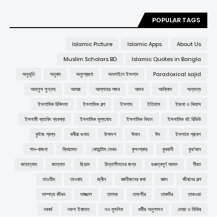
POPULAR TAGS
Islamic Picture
Islamic Apps
About Us
Muslim Scholars BD
Islamic Quotes in Bangla
অনুভূতি
অনুবাদ
অনুপ্রেরণা
অনলাইনে ইসলাম
Paradoxical sajid
আহলুস সুন্নাহ
আশুরা
আল্লাহর গজব
আদব
আক্বিদা
অন্যান্য
ইসলামিক চিকিৎসা
ইসলামিক গল্প
ইসলাম
ইতিহাস
ইজমা ও কিয়াস
ইসলামী ব্যাংকিং ব্যবস্থা
ইসলামিক মূল্যবোধ
ইসলামিক বিধান
ইসলামিক বই রিভিউ
কুইজ প্রশ্ন
কবীরা গুনাহ
উপদেশ
ঈমান
ঈদ
ইসলামে প্রবেশ
গান-বাজনা
ক্বিয়ামত
কোয়ান্টাম মেথড
কুসংস্কার
কুরবানী
কুর'আন
জাহান্নাম
জান্নাত
ছিয়াম
চিন্তাশীলদের জন্য
গুরুত্বপূর্ণ আমল
গীবত
তাওহীদ
তাওবাহ
জ্বীন
জ্ঞানীজনের কথা
জ্ঞান
জীবনের গল্প
দাম্পত্য জীবন
দাজ্জাল
তালাক
তাফসীর
তাকদীর
তাকওয়া
নববর্ষ
নফল ইবাদাত
নও মুসলিম
ধর্মীয় অনুশাসন
দোয়া ও যিকির