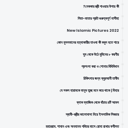
নেককার স্ত্রী পাওয়ার উপায় কী?
পিতা-মাতার প্রতি গুরুত্বপূর্ণ নাসীহা
New Islamic Pictures 2022
কোন মুসলমানের হত্যাকারীর তাওবা কী কবুল হতে পারে
ঘুম থেকে উঠে মুমিনের ৮ করণীয়
প্রশংসা করা ও শোনার বিধিবিধান
চিকিৎসার জন্য ক্বুরআনী তাবীয
যে সকল হারামকে মানুষ তুচ্ছ মনে করে থাকে | যিহার
ব্লাক ম্যাজিক থেকে বাঁচার ৪টি আমল
স্বামী-স্ত্রীর ভালোবাসা নিয়ে ইসলামিক পিকচার
মুহাররাম, শাবান এবং অন্যান্য পবিত্র মাসে রোযা রাখার ফযীলত