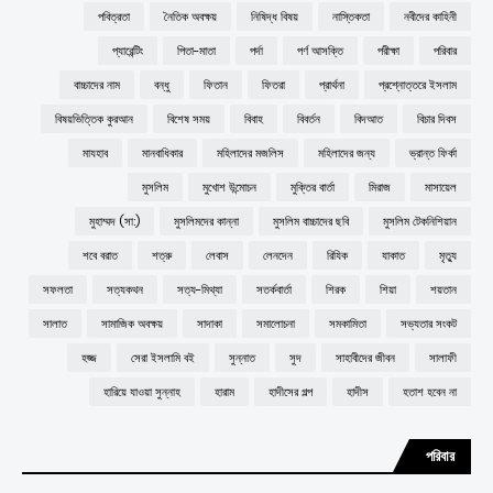
পবিত্রতা
নৈতিক অবক্ষয়
নিষিদ্ধ বিষয়
নাস্তিকতা
নবীদের কাহিনী
প্যারেন্টিং
পিতা-মাতা
পর্দা
পর্ণ আসক্তি
পরীক্ষা
পরিবার
বাচ্চাদের নাম
বন্ধু
ফিতান
ফিতরা
প্রার্থনা
প্রশ্নোত্তরে ইসলাম
বিষয়ভিত্তিক কুরআন
বিশেষ সময়
বিবাহ
বিবর্তন
বিদআত
বিচার দিবস
মাযহাব
মানবাধিকার
মহিলাদের মজলিস
মহিলাদের জন্য
ভ্রান্ত ফির্কা
মুসলিম
মুখোশ উন্মোচন
মুক্তির বার্তা
মিরাজ
মাসায়েল
মুহাম্মদ (সা:)
মুসলিমদের কান্না
মুসলিম বাচ্চাদের ছবি
মুসলিম টেকনিশিয়ান
শবে বরাত
শত্রু
লেবাস
লেনদেন
রিযিক
যাকাত
মৃত্যু
সফলতা
সত্যকথন
সত্য-মিথ্যা
সতর্কবার্তা
শিরক
শিয়া
শয়তান
সালাত
সামাজিক অবক্ষয়
সাদাকা
সমালোচনা
সমকামিতা
সভ্যতার সংকট
হজ্জ
সেরা ইসলামি বই
সুন্নাত
সুদ
সাহাবীদের জীবন
সালাফী
হারিয়ে যাওয়া সুন্নাহ
হারাম
হাদীসের গল্প
হাদীস
হতাশ হবেন না
পরিবার